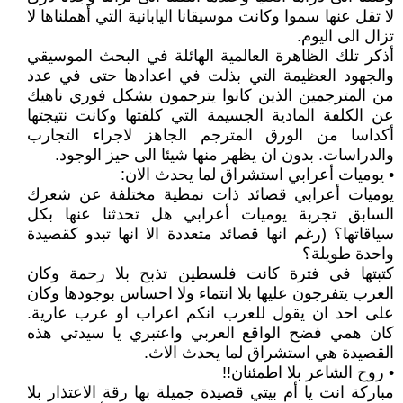
لا تقل عنها سموا وكانت موسيقانا اليابانية التي أهملناها لا
تزال الى اليوم.
أذكر تلك الظاهرة العالمية الهائلة في البحث الموسيقي
والجهود العظيمة التي بذلت في اعدادها حتى في عدد
من المترجمين الذين كانوا يترجمون بشكل فوري ناهيك
عن الكلفة المادية الجسيمة التي كلفتها وكانت نتيجتها
أكداسا من الورق المترجم الجاهز لاجراء التجارب
والدراسات. بدون ان يظهر منها شيئا الى حيز الوجود.
• يوميات أعرابي استشراق لما يحدث الان:
يوميات أعرابي قصائد ذات نمطية مختلفة عن شعرك
السابق تجربة يوميات أعرابي هل تحدثنا عنها بكل
سياقاتها؟ (رغم انها قصائد متعددة الا انها تبدو كقصيدة
واحدة طويلة؟
كتبتها في فترة كانت فلسطين تذبح بلا رحمة وكان
العرب يتفرجون عليها بلا انتماء ولا احساس بوجودها وكان
على احد ان يقول للعرب انكم اعراب او عرب عارية.
كان همي فضح الواقع العربي واعتبري يا سيدتي هذه
القصيدة هي استشراق لما يحدث الاث.
• روح الشاعر بلا اطمئنان!!
مباركة انت يا أم بيتي قصيدة جميلة بها رقة الاعتذار بلا