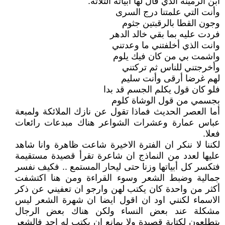
ابن الرمينه الذي قال لها أبياته الثلاثة:
وأنت التي علمتنا درج السرى
وجون القطا بالرقبتين جثوم
فردت عليه بما بقي خالد الدهر
وانت الذي أخلفتني ما وعدتني
واشمت بي من كان فيك يلوم
وأخرجتني للناس ثم تركتني
لهم غرضا أرقى وأنت سليم
فلو كان قول يكلم الجسم قد بدا
بجسمي من قول الوشاة كلوم
أما العصر الحديث فماذا تقول عن نازك الملائكة ولمبعة
عباس عمارة وعشرات الشواعر هناك مبدعات رائعات
فعلا.
لكننا لا ننكر ان الفترة الاخيرة شاعت ظاهرة وانا شاهد
عليها لعدد من النماذج ان شاعرة تقرأ قصيدة مستقيمة
فتكسر كل أبياتها وزنا حتى ليحار المستمع .. فكيف نفسر
جمالية وضبط الشعر وسوء القراءة ومن هنا اكتشفت
أكثر من واحدة كان يكتب لهن وارجو ان تعفيني عن ذكر
الاسماء لكنني اود ان اقول ايضا ان شهرة الشعر ليس
مشكلة عند بعض النساء ولكن هناك بعض الرجال
يتطلعون لكتابة قصيدة ولا يمانع ان يكتب له احد فالشعر