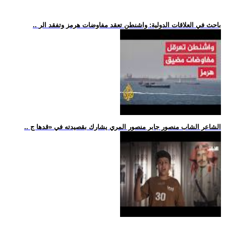
.. باحث في العلاقات الدولية: واشنطن تعقد مفاوضات هرمز وتفقد الر
.. الشاعر الشاب منصور جابر منصور المري يشارك بقصيدته في «قدها ج