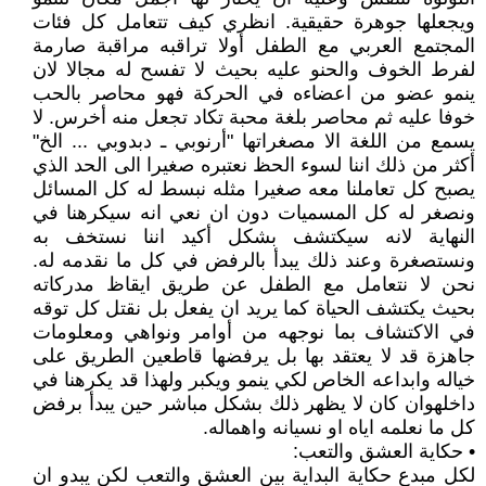
ويجعلها جوهرة حقيقية. انظري كيف تتعامل كل فئات
المجتمع العربي مع الطفل أولا تراقبه مراقبة صارمة
لفرط الخوف والحنو عليه بحيث لا تفسح له مجالا لان
ينمو عضو من اعضاءه في الحركة فهو محاصر بالحب
خوفا عليه ثم محاصر بلغة محبة تكاد تجعل منه أخرس. لا
يسمع من اللغة الا مصغراتها "أرنوبي ـ دبدوبي ... الخ"
أكثر من ذلك اننا لسوء الحظ نعتبره صغيرا الى الحد الذي
يصبح كل تعاملنا معه صغيرا مثله نبسط له كل المسائل
ونصغر له كل المسميات دون ان نعي انه سيكرهنا في
النهاية لانه سيكتشف بشكل أكيد اننا نستخف به
ونستصغرة وعند ذلك يبدأ بالرفض في كل ما نقدمه له.
نحن لا نتعامل مع الطفل عن طريق ايقاظ مدركاته
بحيث يكتشف الحياة كما يريد ان يفعل بل نقتل كل توقه
في الاكتشاف بما نوجهه من أوامر ونواهي ومعلومات
جاهزة قد لا يعتقد بها بل يرفضها قاطعين الطريق على
خياله وابداعه الخاص لكي ينمو ويكبر ولهذا قد يكرهنا في
داخلهوان كان لا يظهر ذلك بشكل مباشر حين يبدأ برفض
كل ما نعلمه اياه او نسيانه واهماله.
• حكاية العشق والتعب:
لكل مبدع حكاية البداية بين العشق والتعب لكن يبدو ان