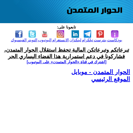
تابعونا على:
بودكاست
بنترست
تيلكرام
لينكدإن
الانستغرام
اليوتيوب
التويتر
الفيسبوك
تبرعاتكم وتبرعاتكن المالية تحفظ استقلال الحوار المتمدن،
فشاركونا في دعم استمرارية هذا الفضاء اليساري الحر
[اشترك في قناة ‫«الحوار المتمدن» على اليوتيوب]
الحوار المتمدن - موبايل
الموقع الرئيسي