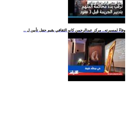
.. وفاءً لمسيرته.. مركز عبدالرحمن كانو الثقافي يقيم حفل تأبين ل