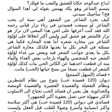
ابداع عبدالوحد حكايا للعشق والتعب ما قولك؟
يتبسم الشاعر وهو يكاد يهمس بقوله لي أهذا السؤال
فخ؟ سأجيبك سيدتي.
كيف نجرد الشاعر من الشعور أهي سبة ان يحب
الشاعر. لو سمعت قصيدتي في رثاء نزار قباني رحمه
الله فقد كنت أعزفها على لحن هذا المعنى لان نزار هو
نزار فالشعر هو عشق كبير وليس أكثر انغلاقا على لؤلؤة
الشاعر من محاره شعره أما هذه المحاره فكما هي
ممتلئة في البحر بكل ما يغذيها فكذلك محارة الشاعر
بكل ما يغذي جوانب الشعر فيه وبعض من غذاء لؤلؤة
الشعر حبه الشخصي والهواء يارحاب بعض الغذاء والماء
منه ان قطعت احدهما عن الكائن الحي مات كذلك لؤلؤة
الشعر ان قطعت نسخا من نسخ حياتها (الحب) ماتت.
• قصائد (السهل الممتنع)
ديوان (120 قصيدة حب) يتنوع بين نظام الشطرين
ونظام التفعيلة والقصيدة القصيرة والقصيدة الومضة
والحداثوية. هل يعني ان قصائد الحب تحتاج الى الاسلوب
الاكثر سهولة حتى تصل بعفوية أكبر للجمهور؟
قصائدي في ديواني (120 قصيدة حب) هي أكثر سلاسة
واكثر انسيابية وأسرع وصولا للقلب قبل العقل وليست