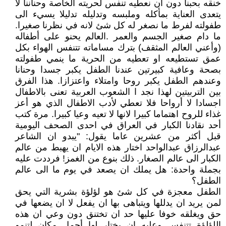
خنقه بحبنا دون ان نعطيه تنفس لحريته الخاصة وحناننا لا
يتعدى العناية بمأكله وملبسه وتدليله تدليلا يسيء الى
طفولته لفرط ما نصغر له كل شئ لانه في نظرنا صغيرا.
ما دام صغير الجسم والعمر .العالم يحنو على أطفاله
(وأعني العالم المثقف) بترك مساماته تتنفس الهواء بكل
عمق تستطيعه او تعطيه من الحرية ما ينمي طفولته
بصحة وعافية كبيرتين عندنا الطفل يكبر جسدا وحنانا
وعندهم الطفل يكبر روحا وامتلاء واعتزازا. هذا الفرق
بين التربيتين لهذا نجد ا الشعوب العربية تعنى بالاطفال
اجسادا لا أرواحا فلا تعطي لأدب الاطفال الذي هو أعز
غذاء للروح اهتماما كبيرا لانها لا تعيه وعيا كبيرا. مرة كتب
أحد نقادنا الكبار في العراق في احدى الصحف اليومية
قبل أكثر من عشرين عاما يقول: "يبدو ان الشاعر
عبدالرزاق عبدالواحد اختار هذه الايام ان يهبط من عالم
الكبار الى عالم الصغار. ذلك بنوع من الغمز! فرددت عليه
بجملة واحدة: هل يملك ان يصعد في يوم ما الى عالم
الطفل؟
الطفل معجزة في كل شئ هو لؤلؤة بشرية التي يحق
لمن يريد ان يدللها ويتباهى بها ان يفعل لا ان يضعها في
حق ويغلقه خوفا عليها حد ان تختنق دون وعي ان هذه
اللؤلؤة تتنفس وعليه ان يختار لها أجمل مكان لتنمو