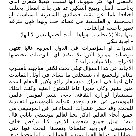
بالمعنى انها أكثر سهولة. انها ليست كبقية شعري الذي
يخاطب العقل ويهيج التفكير. ثم هي بنات انفعال يختلف
اختلافا تاما عن بقية قصائدي الشعرية السياسية او
الملحمية او الفلسفية هي قصائد حب ولهذا فهي مترفه
تطير باجنحة فراشات.
منها مثلا (لا تحاسب هواها .. أنت أحببتها بشرا لا الها)
• اجابة تبكي
الندوات او المؤتمرات في الدول العربية غالبا تنتهي
بتوصيات مميزة لكن بلا تنفيذ اي التوصيات تحتضنها
الادراج .. والاسباب برأيك؟
الاجابة عن هذا السؤال تبكي بحث لكنني ساجيبه بأسلوب
مغاير وللجميع ان يستخلص ما يشاء. في أوئل الثمانيات
كان لدينا في العراق موسيقار رائع وكبير المقام اسمه
منير بشير وكان مديرا عاما للشئون الفنية وكنت آنذلك
مستشارا لوزارة الثقافة. دعى بشير لمؤتمر عالمي
للموسيقى في بغداد وحدد عنوانه بالموسيقى التقليدية
للبحث. وقد حضر عشرات العلماء في فن الموسيقى من
جميع أنحاء العالم. اذكر بحثا لعالم موسيقي ياباني قال
فيه: "مثل جميع شعوب الارض كنا نركض خلف
الموسيقى الاوروبية تعلمناها وتعمقنا البحث فيها حتى
وصلنا الى ذراها العليا وعندما التفتنا الى تراثنا وجدنا ذرى