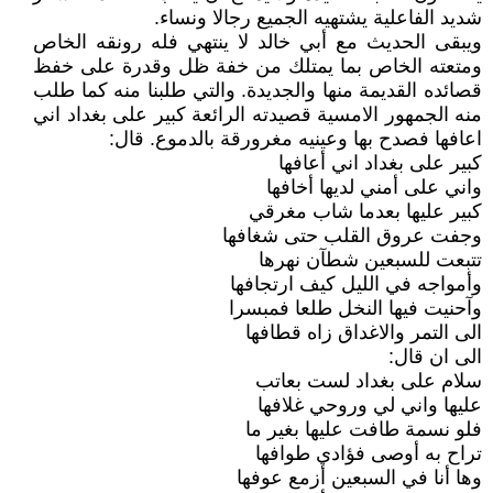
شديد الفاعلية يشتهيه الجميع رجالا ونساء.
ويبقى الحديث مع أبي خالد لا ينتهي فله رونقه الخاص
ومتعته الخاص بما يمتلك من خفة ظل وقدرة على خفظ
قصائده القديمة منها والجديدة. والتي طلبنا منه كما طلب
منه الجمهور الامسية قصيدته الرائعة كبير على بغداد اني
اعافها فصدح بها وعينيه مغرورقة بالدموع. قال:
كبير على بغداد اني أعافها
واني على أمني لديها أخافها
كبير عليها بعدما شاب مغرقي
وجفت عروق القلب حتى شغافها
تتبعت للسبعين شطآن نهرها
وأمواجه في الليل كيف ارتجافها
وآحنيت فيها النخل طلعا فمبسرا
الى التمر والاغداق زاه قطافها
الى ان قال:
سلام على بغداد لست بعاتب
عليها واني لي وروحي غلافها
فلو نسمة طافت عليها بغير ما
تراح به أوصى فؤادي طوافها
وها أنا في السبعين أزمع عوفها