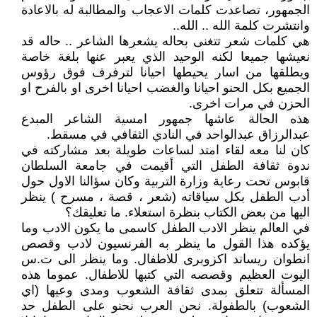
الجمهور، تصاعدت كلمات الاعجاب والمطالبة له بالاعادة
وانتشرت كلمة الله .. الله..
هي كلمات شعر تتغنى بحاله يشعرها الشاعر .. حاله قد
نعيشها جميعا لكنه الوحيد الذي يعبر عنها بلغة خاصة
ويطلقها من اسار يحيطها احيانا لترفرف فوق رؤوس
الجميع بكل الحنو احيانا والغضب احيانا اخرى او بالفرح او
الحزن في مرات اخرى.
هذه الحالة عاشها جمهور امسية الشاعر المبدع
عبدالرزاق عبدالواحد في النادي الثقافي في مسقط.
كان لنا معه لقاء امتد لساعات طويلة بعد مشاركته في
ندوة ثقافة الطفل التي أقيمت في جامعة السلطان
قابوس تحت رعاية وزارة التربية وكان سؤالنا الاول حول
أدب الطفل بكل سياقاته (شعر ، قصة ، مسرح ) ينظر
اليها من بعض الكتاب بنظرة استعلاء. ما تعليقك؟
في العالم ينظر الادب الطفل كاسمى ما يكون الادب وما
يؤكده هذا القول ما ينظر به الفرنسيون لادب وقصص
انطوان ريساند اكزوبرى للاطفال. وما ينظر الى ت.س
اليوت العظيم وقصصه التي كتبها للاطفال. عموما هذه
المسألة تتعلق بمدى ثقافة الشعوب ومدى وعيها (اي
الشعوب) بالطفولة. نحن العرب نحنو على الطفل حد