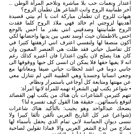
اعتذار ونغمات حب بلا مباشرة وتلاحم المرأة الوطن ..
آخر طمأنينة الروح وانت الشاعر هل تطمأن الروح؟
هيهات للروح ان تطمأن مباركة انت يا أم بيتي قصيدة
أهديتها لزوجتي ام خالد فهي ملاذ الروح كلما فقدت
الروح طمأنينتها وصدقيني انني بقدر ما أحس بالوجع
احس بالاطمئنان حيث أوسد تعبي بين يديها واحضانها لكي
أكون منصفا لها ولنفسي اعترف انني ارهقتها كثيرا في
كل تفاصيل حياتي فقد ظلت هي العنصر المغبون وان
كان هذا يصلح لان يكون اعتذارا فان أعتبره كذلك رغم
انه لا يفيها حقها فلا يمكن ان انسى كل حبها ووقوفها الى
جانبي دوما في اشد لحظات حياتي ضيفا ومعاناتها مع
وجعي انسانيا وجسديا وهي الطبيبة التي لم تتنازل معي
عن مهنتها ومتابعة كل أوجاعي باستمرار ونظام.
• شواعر يكتب لهن الشعراء تهمه للمرأة لانها امرأة:
تتهم كثيرمن الشاعرات بأن هناك من يكتب لهن القصائد
لتوقع باسمائهن.. حقيقة هذا القول كيف تفسره لنا؟
يضحك عبدالواحد وهو يجيب: بالتأكيد هناك شاعرات
(شواعر) عبر كل التاريخ العربي تألقن تألقا كبيرا ولا
ننسى ديوان الحماسة لابي تمام الذي يحفل بأسماء لها
نماذج من أبدع الشعر العربي والا فماذا تقولين لصاحبة