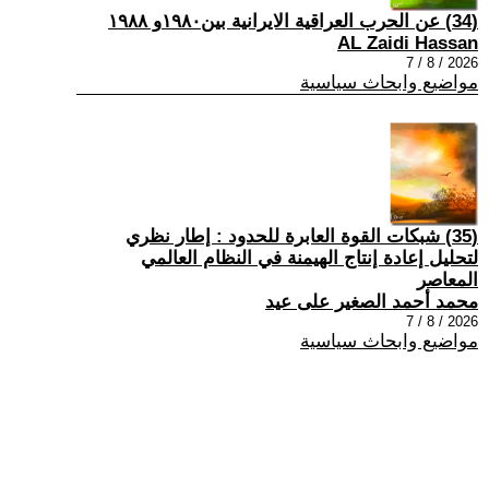
(34) عن الحرب العراقية الايرانية بين١٩٨٠و ١٩٨٨
AL Zaidi Hassan
2026 / 8 / 7
مواضيع وابحاث سياسية
(35) شبكات القوة العابرة للحدود : إطار نظري
لتحليل إعادة إنتاج الهيمنة في النظام العالمي
المعاصر
محمد أحمد الصغير على عيد
2026 / 8 / 7
مواضيع وابحاث سياسية