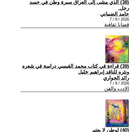
(38) الذي مشى إلى العراق سيرة وطن في جسد
رجل.
حامد الضبياني
2026 / 8 / 7
قضايا ثقافية
(39) قراءة في كتاب محمد القيسي دراسة في شعره
ونثره للناقد إبراهيم خليل
رائد الحواري
2026 / 8 / 7
الادب والفن
(40) لوطن لا يعتبر