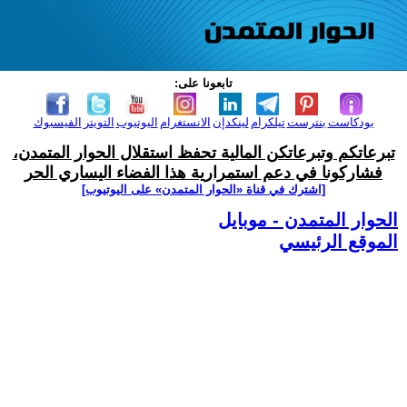
تابعونا على:
بودكاست
بنترست
تيلكرام
لينكدإن
الانستغرام
اليوتيوب
التويتر
الفيسبوك
تبرعاتكم وتبرعاتكن المالية تحفظ استقلال الحوار المتمدن،
فشاركونا في دعم استمرارية هذا الفضاء اليساري الحر
[اشترك في قناة ‫«الحوار المتمدن» على اليوتيوب]
الحوار المتمدن - موبايل
الموقع الرئيسي