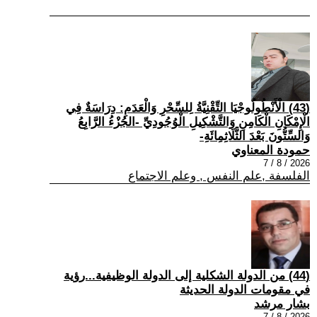
(43) الْأَنْطُولُوجْيَا التِّقْنِيَّةُ لِلسِّحْرِ وَالْعَدَمِ: دِرَاسَةٌ فِي
الْإِمْكَانِ الْكَامِنِ وَالتَّشْكِيلِ الْوُجُودِيِّ -الجُزْءُ الرَّابِعُ
وَالسِّتُّونَ بَعْدَ الثَّلَاثِمِائَةِ-
حمودة المعناوي
2026 / 8 / 7
الفلسفة ,علم النفس , وعلم الاجتماع
(44) من الدولة الشكلية إلى الدولة الوظيفية...رؤية
في مقومات الدولة الحديثة
بشار مرشد
2026 / 8 / 7