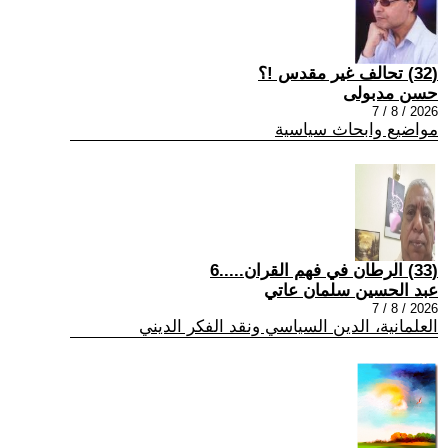
(32) تحالف غير مقدس !؟
حسن مدبولى
2026 / 8 / 7
مواضيع وابحاث سياسية
(33) الرطان في فهم القران.....6
عبد الحسين سلمان عاتي
2026 / 8 / 7
العلمانية، الدين السياسي ونقد الفكر الديني