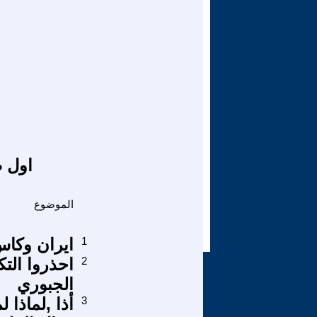
اول ص
الموضوع
1
ايران وكاس
2
احذروا الت
الجبوري
3
أذا ,لماذا 