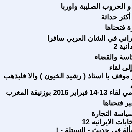
 الحروب الصليبة واوربا
أكثر حداثة
 فتحناها
يراني في الشان العربي سافرا
ية 2
ئاسة والقضاء
لى لقاء
موقف يا استاذ ( رشيد الخيون ) والا فليذهب
اير 2016 بوزنيقة المغرب
ر فتحناها
ياسة التجارة
بات الايرانيه 12
لة في حديث - النستلة - !