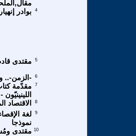
مقال,الملحد
4
بوادر إنهيا
5
مقتدى قادم .
6
-الزمن-.. 
7
مقدّمة كتاب
اللينينيّون -
8
الاقتصاد الم
9
لغة الإقصا
نموذجا
10
مقتدى ومُس