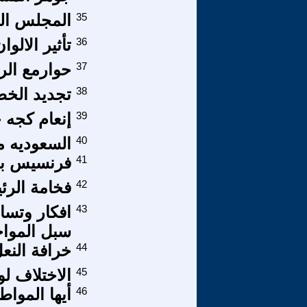
35
المجلس الو
36
تأثير الالوا
37
حوارمع الروا
38
تجديد الخط
39
إنعام كجه 
40
السعوديه م
41
فرنسيس بيكون (61
42
فخامة الرئ
43
افكار وتسا
سبل المواج
44
خرافة النع
45
الاختلاف لو
46
أيها المواط