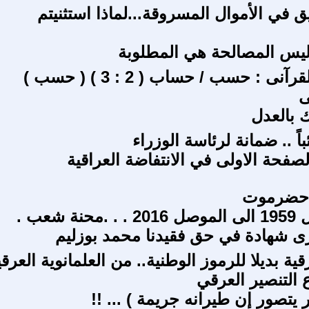
ق في الأموال المسروقة...لماذا استثنيتم
وليس المصالحة هي المطلوبة
القاموس القرآنى : حسب / حساب ( 2 : 3 ) ( حسب )
ى
ك بالعدل
ً .. ضمانة لرئاسة الوزراء
 حضرموت
ة شعب .
 شهادة في حق فقيدنا محمد بوزليم
قية بديلا للرموز الوطنية.. من العلمانوية العرقي
التنصير العرقي
 يتصور إن طيرانه جريمة ) ... !!