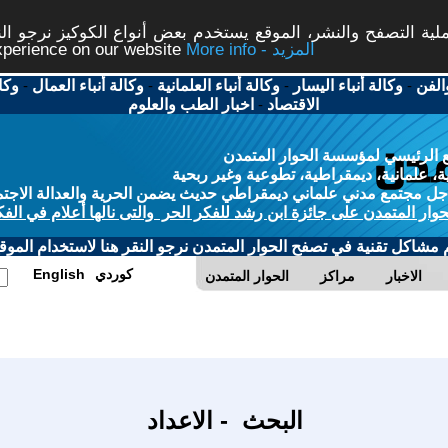
ة التصفح والنشر، الموقع يستخدم بعض أنواع الكوكيز نرجو النق
More info - المزيد
experience on our website
الفن
-
وكالة أنباء اليسار
-
وكالة أنباء العلمانية
-
وكالة أنباء العمال
-
وكا
الاقتصاد
-
اخبار الطب والعلوم
 الرئيسي لمؤسسة الحوار المتمدن
، علمانية، ديمقراطية، تطوعية وغير ربحية
ل مجتمع مدني علماني ديمقراطي حديث يضمن الحرية والعدالة الاجتم
حوار المتمدن على جائزة ابن رشد للفكر الحر والتى نالها أعلام في الفك
م مشاكل تقنية في تصفح الحوار المتمدن نرجو النقر هنا لاستخدام الموقع
كوردي
English
الاخبار
مراكز
الحوار المتمدن
البحث - الاعداد