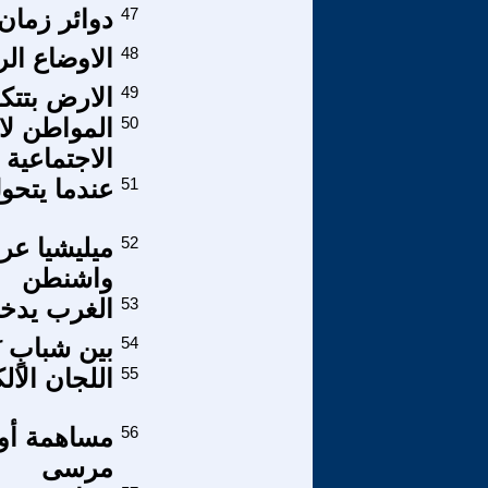
47
دوائر زمان 
48
الاوضاع ال
49
الارض بتتكل
50
المواطن لا 
الاجتماعية
51
عندما يتحو
52
ميليشيا ع
واشنطن
53
الغرب يدخل
54
بين شبابٍ نَ
55
اللجان الال
56
مساهمة أو
مرسى