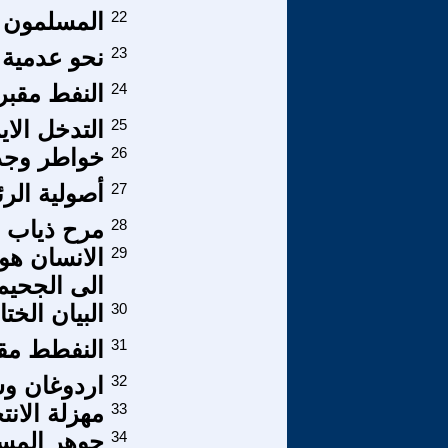
22
المسلمون و
23
نحو عدمية 
24
النفط مقبرة
25
التدخل الا
26
خواطر وجدان
27
أصولية الر
28
مرح ذياب إ
29
الانسان هو 
الى الجحيم
30
البيان الختامي لقاء 13-14 فبر
31
النفطط مقب
32
اردوغان وس
33
مهزلة الانتخا
34
جوهر المسأ