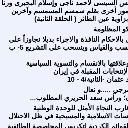
س السيسى لأحمد ناجى وإسلام البحيرى ورنا
مور أخرى بقلم سمسم المسمسم وآخرين
زاوية عين الطائر ( الحلقة الثانية)
و المظلومة
الاحكام النافذة والاجراء بديلا تجاوزاً على
الحق المكتسب والقياس وينسحب على التشريع 5- ب
لاقتها بالانقسام والتسوية السياسية
إنتخابات المقبلة في إيران
مان -الثانية/4 - 10
ي .....و نعال
ن؛ ورأس سعد الحريري المطلوب...
رب النجاة الأمثل للوحدة الوطنية
سات الاسلامية والمسيحية في ظل الاحتلال
قوائم الكردية لتكريس المحاصصة الطائفية