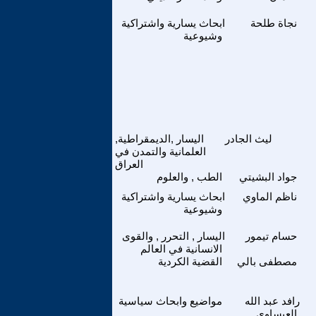
نجاة طلحة
ابحاث يسارية واشتراكية
وشيوعية
ليث الجادر
اليسار ,الديمقراطية,
العلمانية والتمدن في
العراق
جواد البشيتي
الطب , والعلوم
ناظم الماوي
ابحاث يسارية واشتراكية
وشيوعية
حسام تيمور
اليسار , التحرر , والقوى
الانسانية في العالم
مصطفى بالي
القضية الكردية
رافد عبد الله
مواضيع وابحاث سياسية
العيساوي