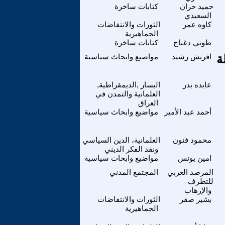
حميد حران
كتابات ساخرة
السعيدي
كاوه عمر
الثورات والانتفاضات
الجماهيرية
طوني دغباج
كتابات ساخرة
ة
اقريش رشيد
مواضيع وابحاث سياسية
عايده بدر
اليسار ,الديمقراطية,
العلمانية والتمدن في
العراق
أحمد عبد الأمير
مواضيع وابحاث سياسية
محمود فنون
العلمانية، الدين السياسي
ونقد الفكر الديني
امين يونس
مواضيع وابحاث سياسية
المرصد العربي
المجتمع المدني
للتطرف
والإرهاب
بشير صقر
الثورات والانتفاضات
الجماهيرية