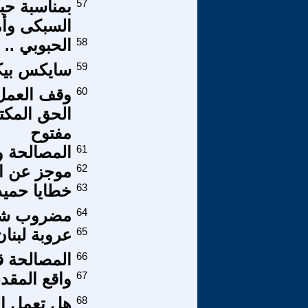
57
بمناسبة حب
السبكى وأ
58
الحبوبي .. ب
59
سايكس بيك
60
وقف العمل ب
مفتوح
61
المصالحة وع
62
موجز عن ال
63
خطايا حميد عث
64
مضروب شرج
65
عروبة لبنا
66
المصالحة قا
67
واقع المقد
68
هل تعمل ال