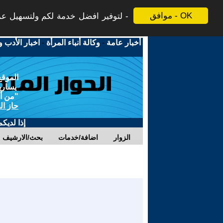
موافق - OK
لتوفير افضل خدمة لكم ولتسهيل عملي
أخبار عامة
-
وكالة أنباء المرأة
-
اخبار الأدب و
الموقع
يسارية
"من أج
حاز ال
إذا لديك
الزوار
اضافة/خدمات
بحث/الارشيف