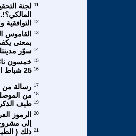
11
لجنة التحقي
المالكي؟!.
12
التوافقية 
13
بمعنى يكف
14
سوّر مدينت
15
خمسون نائبا
16
25 شباط الصفحة الاولى في الانتفاضة العراقية
17
رسالة من
18
من الموصل 1959 الى الموصل 2016 . . .محن
19
طيف الذكرى
20
الرموز العر
إلى مشروع 
21
ذلك ( الطير