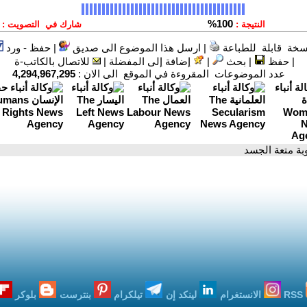
سخة قابلة للطباعة
|
ارسل هذا الموضوع الى صديق
|
حفظ - ورد
|
حفظ
|
بحث
|
إضافة إلى المفضلة
|
للاتصال بالكاتب-ة
عدد الموضوعات المقروءة في الموقع الى الان :
4,294,967,295
وبة متعة الجسد
RSS
الانستغرام
لينكد إن
تيلكرام
بنترست
بلوكر