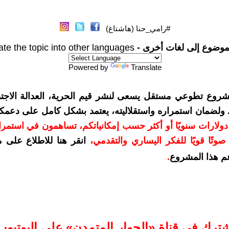
#رامي_حنا (هاشتاغ)
موضوع إلى لغات أخرى -
ate the topic into other languages
Powered by
Translate
شروع تطوعي مستقل يسعى لنشر قيم الحرية، العدالة الاجتم
. ولضمان استمراره واستقلاليته، يعتمد بشكل كامل على دعمك
دعمكم بمبلغ 10 دولارات سنويًا أو أكثر حسب إمكانياتكم، تساهمون في استم
وتًا قويًا للفكر اليساري والتقدمي
،
انقر هنا للاطلاع على 
م هذا المشروع
.
شترك في قناة «الحوار المتمدن» على اليوتيوب