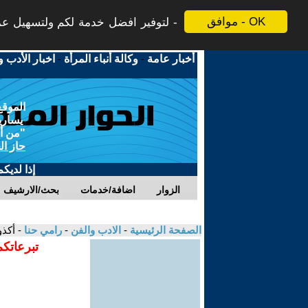
موافق - OK
لتوفير افضل خدمة لكم ولتسهيل عملي
أخبار عامة
-
وكالة أنباء المرأة
-
اخبار الأدب و
الموقع
يسارية
"من أج
حاز ال
إذا لديك
الزوار
اضافة/خدمات
بحث/الارشيف
الصفحة الرئيسية
-
الادب والفن
-
رامي حنا
- أكذ
تبرعاتكم