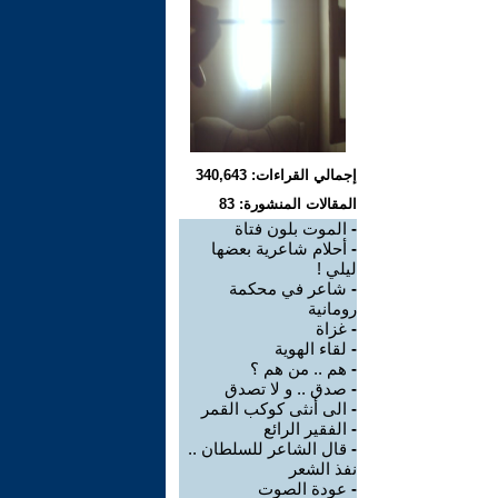
إجمالي القراءات: 340,643
المقالات المنشورة: 83
-
الموت بلون فتاة
-
أحلام شاعرية بعضها
ليلي !
-
شاعر في محكمة
رومانية
-
غزاة
-
لقاء الهوية
-
هم .. من هم ؟
-
صدق .. و لا تصدق
-
الى أنثى كوكب القمر
-
الفقير الرائع
-
قال الشاعر للسلطان ..
نفذ الشعر
-
عودة الصوت