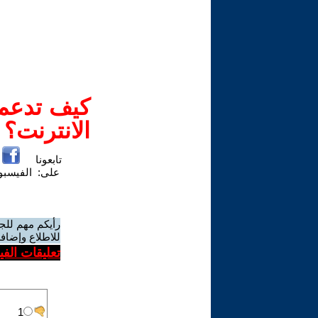
كيف تدعم-
الانترنت؟
تابعونا
على:
الفيسب
رأيكم مهم للج
للاطلاع وإضافة
تعليقات الف