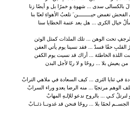
الَ بالكسالى سدى ... شهوة و خمرًا بل و أيضًا زنا
فحش تغمض حيـــــــــن َ تلعبُ الأهواءِ لعبًا بنا
ألُ خيال الكرى ... هل بعد عتمة الخطايا سنا
لرجفِ تحت الوهن ... تلك الملذات كمثل الوثن
 القلبِ حقًا فسدْ ... فقد نسينا يوم يأتي العفن
 اللذة الخاطئة ... أراك قد نسيت يوم الكفن
ن يعيش بلا ... روحًا و لا ربًا لأجل البدن
 في ثنايا الثرى ... كيف السعادة في ملاهي الترابْ
 الوهم مرتجيًا ... منه الرضا يعدو وراء السرابْ
نرتلُ كـي ... بالروح ندعو للإلـهِ المهابْ
الجســم لحمًا بلا ... روحًا فنحن قد غدونــا ذئــابْ