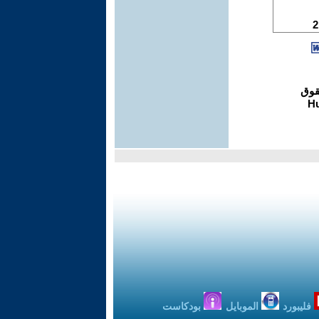
فليبورد
الموبايل
بودكاست