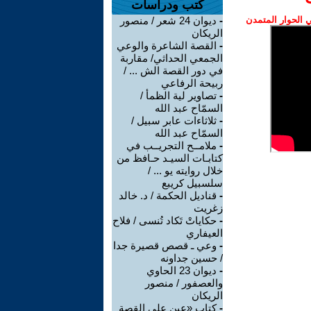
كتب ودراسات
الحوار المتمدن
-
ديوان 24 شعر / منصور
الريكان
-
القصة الشاعرة والوعي
الجمعي الحداثي/ مقاربة
في دور القصة الش ... /
ربيحة الرفاعي
-
تصاوير لية الظمأ /
السمّاح عبد الله
-
ثلاثاءات عابر سبيل /
السمّاح عبد الله
-
ملامــح التجريــب في
كتابـات السيـد حـافظ من
خلال روايته يو ... /
سلسبيل كريبع
-
قناديل الحكمة / د. خالد
زغريت
-
حكاياتْ تَكاد تُنسى / فلاح
العيفاري
-
وعي ـ قصص قصيرة جدا
/ حسين جداونه
-
ديوان 23 الحاوي
والعصفور / منصور
الريكان
-
كتاب «عين على القصة