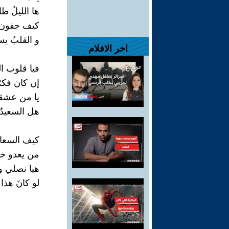
ها الليلُ ط
كيف جفون ال
و القلبُ يس
اخر الافلام
فيا قلوب ا
إن كان فكرُ
يا من عشقت
هل السعيدُ م
كيف السعادة
من يعدو خلف
هيا نصلي و ل
لو كانَ هذا 