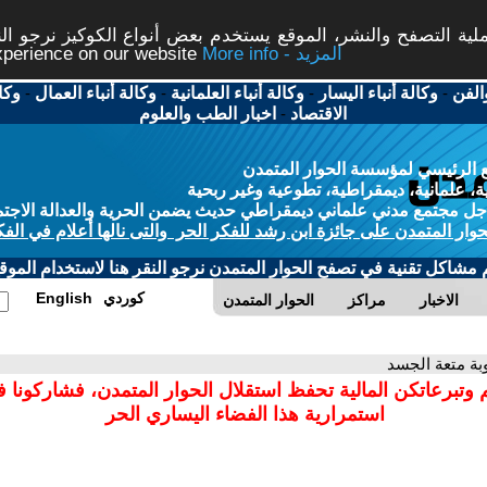
ة التصفح والنشر، الموقع يستخدم بعض أنواع الكوكيز نرجو النق
More info - المزيد
experience on our website
الفن
-
وكالة أنباء اليسار
-
وكالة أنباء العلمانية
-
وكالة أنباء العمال
-
وكا
الاقتصاد
-
اخبار الطب والعلوم
 الرئيسي لمؤسسة الحوار المتمدن
، علمانية، ديمقراطية، تطوعية وغير ربحية
ل مجتمع مدني علماني ديمقراطي حديث يضمن الحرية والعدالة الاجتم
حوار المتمدن على جائزة ابن رشد للفكر الحر والتى نالها أعلام في الفك
م مشاكل تقنية في تصفح الحوار المتمدن نرجو النقر هنا لاستخدام الموقع
كوردي
English
الاخبار
مراكز
الحوار المتمدن
وبة متعة الجسد
 وتبرعاتكن المالية تحفظ استقلال الحوار المتمدن، فشاركونا 
استمرارية هذا الفضاء اليساري الحر