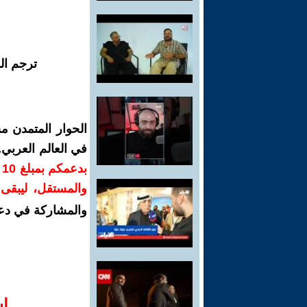
ترجم ال
الحوار المتمدن م
في العالم العربي
ب
والمستقل، ليبقى ص
والمشاركة في دع
ا‫