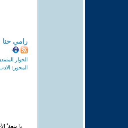
رامي حنا
الحوار المتمدن-العدد: 5084 - 16
المحور: الادب
يا متعة ُ ال