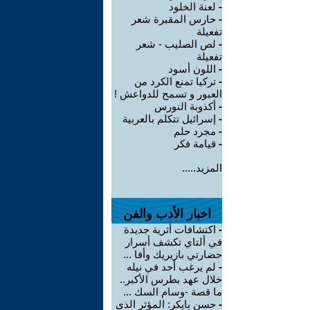
-
لعنة الخلود
-
حارس المقبرة شعر
تفعيلة
-
لص الصليب - شعر
تفعيلة
-
اللون أسود
-
تركيا تمنع الكرد من
العبور و تسمح للدواعش !
-
أكذوبة النورس
-
إسرائيل تتكلم بالعربية
-
مجرد حلم
-
قيامة فكر
المزيد.....
اخبار الأدب والفن
-
اكتشافات أثرية جديدة
في ألتاي تكشف أسرار
حضارتي بازيريك وأفا ...
-
لم يرغب أحد في نيله
خلال عهد بطرس الأكبر..
ما قصة -وسام السك ...
-
حسن بايكر: المؤثر الذي