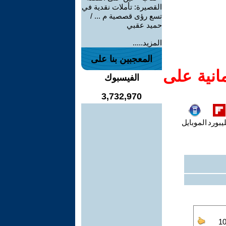
القصيرة: تأملات نقدية في
تسع رؤى قصصية م ... /
حميد عقبي
المزيد.....
المعجبين بنا على
انية على
الفيسبوك
3,732,970
يبورد
الموبايل