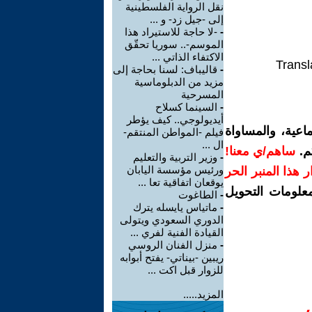
نقل الرواية الفلسطينية
إلى -جيل زد- و ...
-
-لا حاجة للاستيراد هذا
الموسم-.. سوريا تحقّق
الاكتفاء الذاتي ...
Transl
-
قاليباف: لسنا بحاجة إلى
مزيد من الدبلوماسية
المسرحية
-
السينما كسلاح
أيديولوجي.. كيف يؤطر
اعية، والمساواة
فيلم -المواطن المنتقم-
ال ...
م.
ساهم/ي معنا!
-
وزير التربية والتعليم
ورئيس مؤسسة اليابان
رار هذا المنبر الحر
يوقعان اتفاقية تعا ...
معلومات التحويل
-
الطاغوت
-
ماتياس يايسله يترك
الدوري السعودي ويتولى
القيادة الفنية لفري ...
-
منزل الفنان الروسي
ريبين -بيناتي- يفتح أبوابه
للزوار قبل اكت ...
المزيد.....