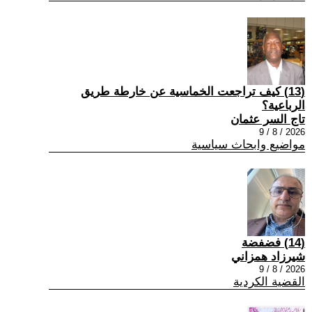
(13) كيف تراجعت الخماسية عن خارطة طريق
الرباعية؟
تاج السر عثمان
2026 / 8 / 9
مواضيع وابحاث سياسية
(14) فضفضة
شيرزاد همزاني
2026 / 8 / 9
القضية الكردية