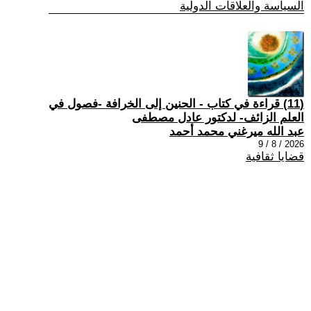
السياسة والعلاقات الدولية
(11) قراءة في كتاب - الحنين إلى الخرافة -فصول في
العلم الزائف- لدكتور عادل مصطفى
عبد الله ميرغني محمد أحمد
2026 / 8 / 9
قضايا ثقافية