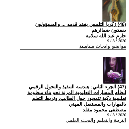
(46) زكريا التلمس يفقد قدمه ... والمسؤولون
يفقدون ضمائرهم
حازم عبد الله سلامة
2026 / 8 / 9
مواضيع وابحاث سياسية
(47) الجزء الثاني: هندسة التنفيذ والتحول الرقمي
لنظام المسارات التعليمية المرنة نحو بناء منظومة
تعليمية ذكية تتمحور حول الطالب، وتربط التعلم
بالمهارات والمستقبل المهني
مصطفى محمود مقلد
2026 / 8 / 9
التربية والتعليم والبحث العلمي