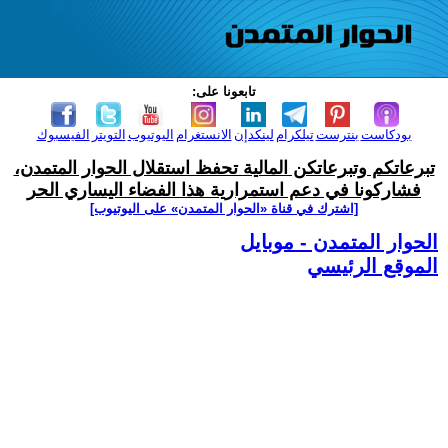
تابعونا على:
بودكاست
بنترست
تيلكرام
لينكدإن
الانستغرام
اليوتيوب
التويتر
الفيسبوك
تبرعاتكم وتبرعاتكن المالية تحفظ استقلال الحوار المتمدن،
فشاركونا في دعم استمرارية هذا الفضاء اليساري الحر
[اشترك في قناة ‫«الحوار المتمدن» على اليوتيوب]
الحوار المتمدن - موبايل
الموقع الرئيسي