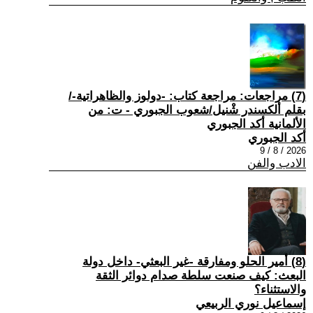
(7) مراجعات: مراجعة كتاب: -دولوز والظاهراتية-/
بقلم ألكسندر شْنيل/شعوب الجبوري - ت: من
الألمانية أكد الجبوري
أكد الجبوري
2026 / 8 / 9
الادب والفن
(8) أمير الحلو ومفارقة -غير البعثي- داخل دولة
البعث: كيف صنعت سلطة صدام دوائر الثقة
والاستثناء؟
إسماعيل نوري الربيعي