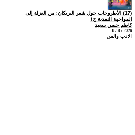
(17) الأطروحات حول شعر البريكان: من العزلة إلى
المواجهة النقدية ج١
كاظم حسن سعيد
2026 / 8 / 9
الادب والفن