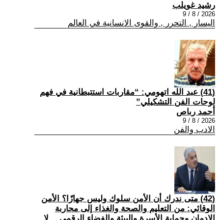
رشيد غويلب
2026 / 8 / 9
اليسار , التحرر , والقوى الانسانية في العالم
(41) عبد الله اتهومي: “مقاربات استتبطانية في فهم
لوحات الفن التشكيلي”
أحمد رباص
2026 / 8 / 9
الادب والفن
(42) متى ندرك أن الأمن سلوك وليس جهازًا؟ الأمن
الوقائي: من التعليم والصحة والغذاء إلى محاربة
الإدمان وحماية الأسرة والبيئة والفضاء الرقمي… لا