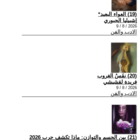
(19) العواء البعيد*
إشبيليا الجبوري
2026 / 8 / 9
الادب والفن
(20) نفَسُ الغروب
فريدة لقشيشي
2026 / 8 / 9
الادب والفن
(21) بين الحسم والتوازن: ماذا تكشف حرب 2026