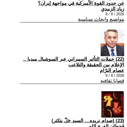
عن حدود القوة الأميركية في مواجهة إيران؟
زياد الزبيدي
2026 / 8 / 9
مواضيع وابحاث سياسية
(22) حملات التأثير السيبراني عبر السوشيال ميديا ..
الإعلام بين الحقيقة والتلاعب
عصام البرّام
2026 / 8 / 9
قضايا ثقافية
(23) (صدام نريده… السيد خلّ يتكتر)
قحطان الفرج الله