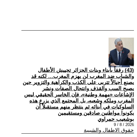
(43) رفقاً بأبناء وبنات الجزائر تجييش الأطفال
والشباب ضد المغرب لن يهزم المغرب… لكنه قد
يصنع أجيالاً تتربى على الكذب والكراهية والتزوير حين
يصبح السب والقذف وانتحال الصفات ونشر
الإشاعات «مهمة وطنية»، فإن الخاسر الحقيقي ليس
المغرب وملكه وشعبه، بل المجتمع الذي يزرع هذه
السلوكيات في أبنائه ثم ينتظر منهم مستقبلاً أن
يكونوا مواطنين صادقين ومستقيمين
بوشعيب حمراوي
2026 / 8 / 9
حقوق الاطفال والشبيبة