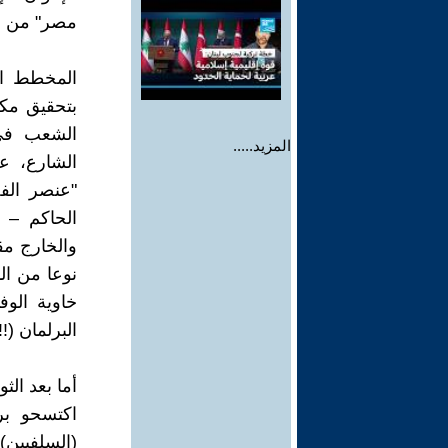
مصر" من ال
المزيد.....
"عنصر الف
الحاكم – و
والخارج مق
نوعا من الم
خاوية الوف
البرلمان (!!
أما بعد الث
اكتسحو بر
(السلفيين) 