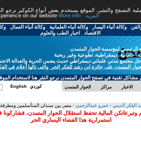
ة التصفح والنشر، الموقع يستخدم بعض أنواع الكوكيز نرجو النق
More info - المزيد
experience on our website
الفن
-
وكالة أنباء اليسار
-
وكالة أنباء العلمانية
-
وكالة أنباء العمال
-
وكا
الاقتصاد
-
اخبار الطب والعلوم
 الرئيسي لمؤسسة الحوار المتمدن
، علمانية، ديمقراطية، تطوعية وغير ربحية
ل مجتمع مدني علماني ديمقراطي حديث يضمن الحرية والعدالة الاجتم
حوار المتمدن على جائزة ابن رشد للفكر الحر والتى نالها أعلام في الفك
م مشاكل تقنية في تصفح الحوار المتمدن نرجو النقر هنا لاستخدام الموقع
كوردي
English
الاخبار
مراكز
الحوار المتمدن
د الفكر الديني
-
عمرو عبدالرحمن
- مصر بين سندان المتأسلمين ومطرقة 
 وتبرعاتكن المالية تحفظ استقلال الحوار المتمدن، فشاركونا 
استمرارية هذا الفضاء اليساري الحر