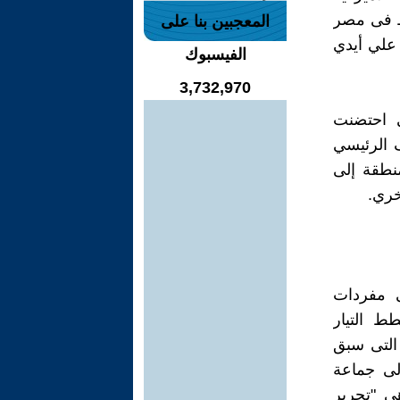
اط فى مصر
المعجبين بنا على
 علي أيدي
الفيسبوك
3,732,970
ى احتضنت
ف الرئيسي
نطقة إلى
خري.
ى مفردات
ط التيار
 التى سبق
لى جماعة
هي "تحرير