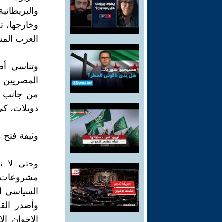
والبريطانية
وخارجها، ت
العرب المس
وتناسي أص
المصريين ب
من جانب ا
دويلات، كي
وثيقة فتح 
وحتى لا ن
مشروعات ت
السياسي ال
وأصدر الق
الإخوان ال