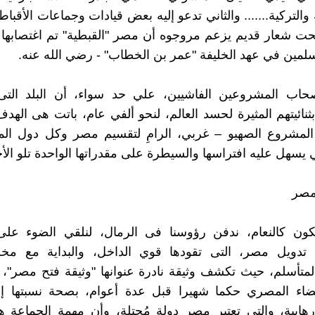
 والتركية....... والثاني تدعو إليه بعض قيادات وجماعات الأقب
حت شعار قديم يزعم مروجوه أن مصر "القبطية" تم اغتصابها
لمين في عهد الخليفة "عمر بن الخطاب" - رضي الله عنه.
حاب المشروعين الفاشيين، علي حد سواء، أن البلد الت
ثنائيتهم المثيرة لحسد العالم، لنحو ألفي عام، باتت هى الهد
لمشروع الصهيو – غربي، الرامِ لتقسيم مصر وكل دول الم
 يسهل عليه افتراسها والسيطرة على مقدراتها الواحدة تلو الأ
مصر
كون كالنعام، ندفن رؤوسنا فى الرمال، لنلقي الضوء عل
دويل مصر، التى تقودها قوي الداخل، والبداية مع مخط
متأسلم، حيث تكشف وثيقة نادرة عنوانها "وثيقة فتح مصر"،
ضاء المصري حكما شهيرا قبل عدة أعوام، بصحة نسبتها إ
إرهابية، والتى تعتبر مصر دولة مُحتلة، وأن مهمة الجماعة 