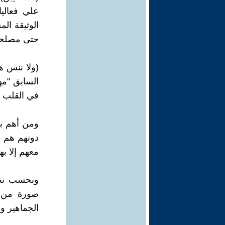
علي فعاليا
الوثيقة الم
حتى مصلحة
(ولا ننس ه
السابق "م
في القلب ال
ومن أهم بن
دونهم هم ا
معهم إلا به
وبحسب نص 
صورة من ي
الجماهير وب