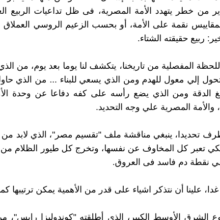
ر من خطر يتهدد الأمة المصرية، فى ظل تداعيات الربيع ال
مقاييس نقمة على الأمة، أو بحسب الزعيم الروسي العملاق 
ير: ربيع حقيقته الشتاء.
لحظة المفصلية من تاريخنا، يتكشف لنا يوما بعد يوم، من الذ
حول إلي معول للهدم ومن الذي يسعي للبناء ... من الذي حاو
غ الدقة ومن الذي يضع رأسه على كفه دفاعا عن وحدة الأمة
والأمة المصرية علي وجه التحديد.
رف تحديدا، ينبغي مناقشة ملف "تقسيم مصر"، الذي لابد من
كي تعبر كل المخاوف عن نفسها، وتخرج كل طيور الظلام من 
قي نقطة دم فاسد فى العروق.
دا، علينا أن نتذكر اشياء على قدر من الأهمية يمكن ترتيبها كما
ع الشرق الأوسط الكبير، الذي أطلقته "كوندوليزا رايس"، 