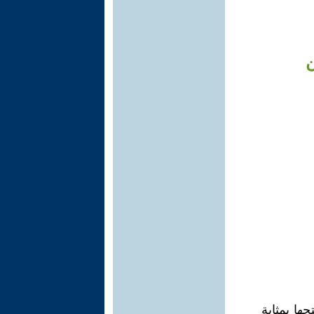
ن
حها بمثابة