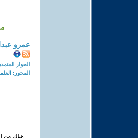
مص
عمرو عبدا
الحوار المتمدن-العدد: 4402 - 14
المحور: العلما
هناك من الم