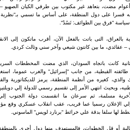
أعوام مضت، بتعاهد غير مكتوب بين طرفي الكيان الصهيو – 
ه قسرا على دول المنطقة، على أساس ما تسمي بـ"نظرية 
سياسة "فرق بين الطوائف: تَسُدْ".
ية بالعراق، التى باتت بالفعل الآن، أقرب ماتكون إلى الا
– عقائدي، ما بين كانتون شيعي وآخر سني وثالث كردي.
ثانية كانت باتجاه السودان، الذي مضت المخططات السرية،
ائفته القبطية، من جانب "إسرائيل" والغرب عموما، استغلا
ك والذي، كغيره من أنظمة المنطقة، يرمز للديكتاتورية والق
يه، وبحيث انتهي الأمر إلى تقسيم رسمي للدولة إلي دويلتين
أخرية مسلمة، ثم سرعان ما انقسمت دولة الجنوب إلي 
لي الإعلان رسميا عما قريب، عقب انقلاب عسكري وقع مؤخرا
ط لها سلفا بدقة علي خرائط "برنارد لويس" الماسوني.
الية أو قل الخطوات، فالمستهدف منها دول أخري بالمنطقة،