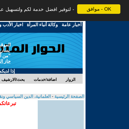
موافق - OK
لتوفير افضل خدمة لكم ولتسهيل عملي
أخبار عامة
-
وكالة أنباء المرأة
-
اخبار الأدب و
الموقع
يسارية
"من أج
حاز ال
إذا لديك
الزوار
اضافة/خدمات
بحث/الارشيف
الصفحة الرئيسية
-
العلمانية، الدين السياسي ونق
تبرعاتكم