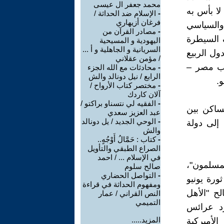
محمد جعفر ال عيسى
لا بأس به
-
الإسلام ضد الحداثة /
فرغان أزيهاري
والسياسي
-
مصادر القرآن من
ف السيطرة
اليهودية و المسيحية
السريانية و الجاهلية و أ ...
ول الربيع
/ مؤمن عقلاني
ذب مصر –
-
محادثات مع الله الجزء
الرابع / نيل دونالد والش
.
-
مختصر كتاب الأرواح /
آلان كاردك
-
الفقيه لي نتسناو براكتو /
ساكن بين
عبد العزيز سعدي
-
الوحي الجديد / يل دونالد
 إلى دولة
والش
-
كتاب : حَمَّالُ أَوْجُهٍ..
الصراع الطبقي والتأويل
في الإسلام ... / احمد
لمسلمون"،
صالح سلوم
-
التواصل الحضاري
ورة يونيو
ومفهوم الحداثة في قراءة
لح "الأهل
النص القراني / عمار
التميمي
د عرائس
المزيد.....
الأميركية