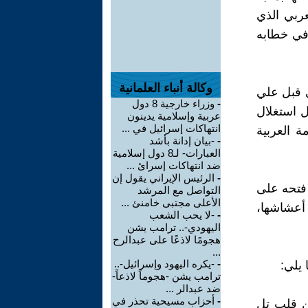
عربي الذي
في خطابه
وكالة أنباء العلمانية
ي قبل علي
-
وزراء خارجية 8 دول
ل استغلال
عربية وإسلامية يدينون
انتهاكات إسرائيل في ...
 العربية
-
-بيان إدانة بأشد
العبارات- لـ8 دول إسلامية
ضد انتهاكات إسرائ ...
-
الرئيس الإيراني يقول إن
 فتحه على
التواصل مع المرشد
الأعلى مجتبى خامنئ ...
أعشاشها،
-
-لا يحب الشعب
اليهودي-.. ترامب يشن
هجومًا لاذعًا على عبدالرح
...
-
-يكره اليهود وإسرائيل-..
 يلي:
ترامب يشن -هجوماً لاذعاً-
ضد عبدالر ...
-
أحزاب مسيحية تحذر في
من قلب تل