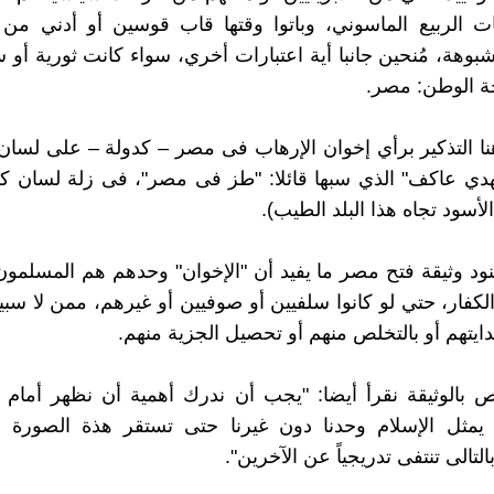
ت الربيع الماسوني، وباتوا وقتها قاب قوسين أو أدني من ت
شبوهة، مُنحين جانبا أية اعتبارات أخري، سواء كانت ثورية أو س
 الوطن: مصر.
نا التذكير برأي إخوان الإرهاب فى مصر – كدولة – على لس
هدي عاكف" الذي سبها قائلا: "طز فى مصر"، فى زلة لسان 
أسود تجاه هذا البلد الطيب).
ود وثيقة فتح مصر ما يفيد أن "الإخوان" وحدهم هم المسلمو
لكفار، حتي لو كانوا سلفيين أو صوفيين أو غيرهم، ممن لا سبي
دايتهم أو بالتخلص منهم أو تحصيل الجزية منهم.
بالوثيقة نقرأ أيضا: "يجب أن ندرك أهمية أن نظهر أمام 
مثل الإسلام وحدنا دون غيرنا حتى تستقر هذة الصورة 
التالى تنتفى تدريجياً عن الآخرين".