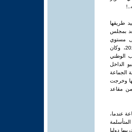
.!
ة في تعبيد طريقها
غير مسبوقة، تمثلت فى الحصول على 88 مقعد بمجلس
ا على مستوي
الشارع، على الرغم من خسارتها البرلمانية الفاضحة فى انتخابات 2010، وكان
ب الوطني
بو الداخل
 الجماعة
بها وخرجت
 من مقاعد
اعة عندما،
لمتأسلمة
بها دوليا