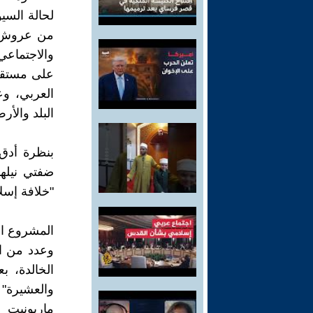
لحالة السي
من عروش ا
والاجتماعي
على مستقبل
العربي، و
البلد والأ
بنظرة أدق
ضفتي نيلها
"خلافة إسلا
المشروع الأ
وعدد من ال
الخالدة، ب
والعشيرة
ماريونيت ف