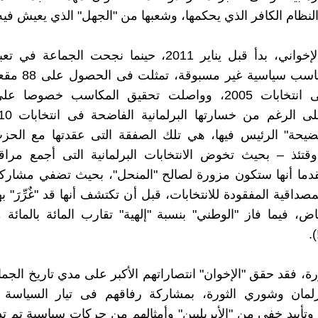
نظام الكافر الذي يحكمها، وشعبها من "الجهل" الذي يعيش فيه.
المخطط الإخواني، بدأ قبل يناير 2011، حينما نجحت الجماع
بتحقيق مكاسب سياسية 
الشعب فى انتخابات 2005، وواصلت تحقيق المكاسب خصوص
ضيحة" الرئيس فيها، هي تلك الصفقة التى عقدتها مع الحز
قتئذ – بحيث تخوض الانتخابات البرلمانية التى أجمع مراق
دما أنها ستكون مزورة لصالح "المنحل"، بحيث تضفي مشاركة
صداقية المفقودة للانتخابات، قبل أن تكتشف أنها قد "غٌرِّرَ" 
اض، فيما فاز "الوطني" بنسبة "إلهية" تقارب المائة بالمائة
).
ورة، فقد حقق "الإخوان" انتصاراتهم الأكبر على مدي تاريخ الجم
لمان وشوري الثورة، بمشاركة رفاقهم فى تيار السياسة ا
وتأييد خفي من "الأبريليين" وأمثالهم من حركات سياسية تم تدري