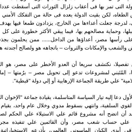
ولة التى تمر بها فى أعقاب زلزال الثورات التى أسقطت عددا 
لطغاه، لكن بقيت الدولة بعده فى حالة من التفكك الأمني 
، لدرجة جعلت أعداءها من الخارج، يزدادون طمعا فيها بهد
ها، وحماية مصالحهم بها، فيما يبقي الأكثر خطورة على كل د
على رأسها مصر، أعداؤها من الداخل...... ممن يحلمون بج
رض والشعب والإمكانات والثروات – باتجاهه هو ولصالح أجندته هو
 تفصيلا، نكتشف سريعا أن العدو الأخطر على مصر، هو ال
، المُتَبني لمشروعات تدعو إلى تحويل مصر – برُمتها – إما
مية" علي طريقة الجماعة الإرهابية أو إلي دولة "قبطية".
ول دعا إليه تيار السياسة المتاسلمة، بقيادة جماعة "الإخوان ا
قوي السلفية، وانتهي بسقوط مدوي وخلال عام واحد، بقيام ث
عد أن اتضح أنه مشروع قائم علي الاستيلاء علي الحكم لصا
" علي حساب شعب مصر، وأن القائمين علي تنفيذه مجر
ي أيدي الكيان الماسوني العالمي، بأذرعه الاستخباراتية 