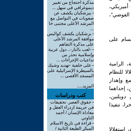
مذكرة احتجاج من تغيير
أميريكي،
ديموغرافي في سهل ...
-
بيزشكيان يكشف عن
الفوضي"،
صعوبات في التواصل مع
المرشد الأعلى مجتبى خا
...
-
بزشكيان يكشف كواليس
نقسام على
موافقة المرشد الأعلى
على مذكرة التفاهم
-
-لعب بالنار-.. دول عربية
وإسلامية تحذر من
تداعيات الإجراءات ...
 الرامية
-
على خلفية -تهديد وشيك
بالسيطرة الإسرائيلية على
لا للنظام
المسجد الأقصى ...
مع وإهدار
المزيد.....
، إحداهما
كتب ودراسات
دويلتين،
-
حقوق العصر. تحقيقات
، تنفيذا
في جريمة ازدراء العقل و
معاداة الإنسان / أحمد
التاوتي
-
قراءة في تاريخ الاسلام
المبكر الطبعة الثانية /
 استغلالا