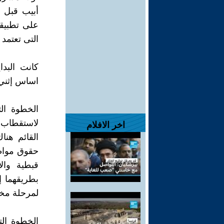
أبيب قبل 
على تطبيق
التى تعتمد 
كانت البدا
اساس إثني 
الخطوة ال
لاستقطاب ط
اخر الافلام
القائم هنا
حقوق مواطن
قبطية وال
بطريقهما إ
لمرحلة مخط
الخطوة الت