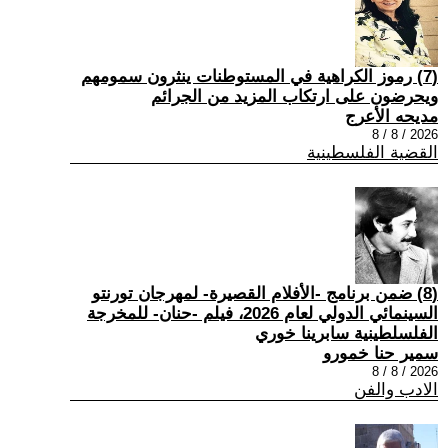
(7) رموز الكراهية في المستوطنات ينثرون سمومهم
ويحرضون على ارتكاب المزيد من الجرائم
مديحه الأعرج
2026 / 8 / 8
القضية الفلسطينية
(8) ضمن برنامج -الأفلام القصيرة- لمهرجان تورنتو
السينمائي الدولي لعام 2026، فيلم -حنان- للمخرجة
الفلسلطينية سابرينا خوري
سمير حنا خمورو
2026 / 8 / 8
الادب والفن