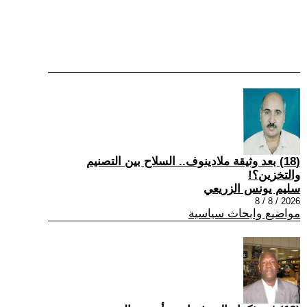
(18) بعد وثيقة ملادينوف.. السلاح بين التصنيم
والتخزين؟!
سليم يونس الزريعي
2026 / 8 / 8
مواضيع وابحاث سياسية