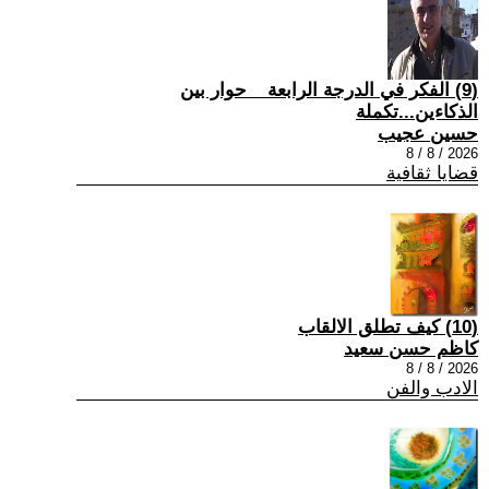
(9) الفكر في الدرجة الرابعة _ حوار بين
الذكاءين...تكملة
حسين عجيب
2026 / 8 / 8
قضايا ثقافية
(10) كيف تطلق الالقاب
كاظم حسن سعيد
2026 / 8 / 8
الادب والفن