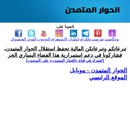
تابعونا على:
بودكاست
بنترست
تيلكرام
لينكدإن
الانستغرام
اليوتيوب
التويتر
الفيسبوك
تبرعاتكم وتبرعاتكن المالية تحفظ استقلال الحوار المتمدن،
فشاركونا في دعم استمرارية هذا الفضاء اليساري الحر
[اشترك في قناة ‫«الحوار المتمدن» على اليوتيوب]
الحوار المتمدن - موبايل
الموقع الرئيسي