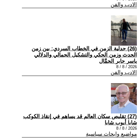
الادب والفن
(26) جدلية الزمن في الخطاب السردي: بين زمن
الحدث وزمن الحكي والتشكيل الجمالي والدلالي
ياسر جابر الجمَّال
2026 / 8 / 8
الادب والفن
(27) تقليص سكان العالم قد يساهم في إنقاذ الكوكب
شابا أيوب شابا
2026 / 8 / 8
مواضيع وابحاث سياسية