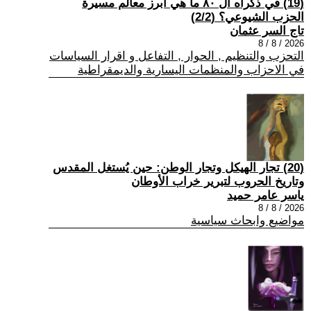
(19) في ذكراه ال ٨٠ ما هي أبرز معالم مسيرة
الحزب الشيوعي؟ (2/2)
تاج السر عثمان
2026 / 8 / 8
التحزب والتنظيم , الحوار , التفاعل و اقرار السياسات
في الاحزاب والمنظمات اليسارية والديمقراطية
(20) تجار الهيكل وتجار الوطن: حين يُستغل المقدس
وتاريخ الحروب لتبرير خراب الأوطان
ياسر عامر حميد
2026 / 8 / 8
مواضيع وابحاث سياسية