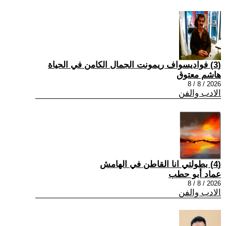
(3) فواديسواف ريمونت الجمال الكامن في الحياة
هاشم معتوق
2026 / 8 / 8
الادب والفن
(4) بطولتي انا القاطن في الهامش
عماد أبو حطب
2026 / 8 / 8
الادب والفن