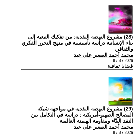
(28) مشروع النهضة النقدية: من تفكيك التبعية إلى
بناء الإنسانية دراسة تأسيسية في منهج التحرر الفكري
والثقافي
محمد أحمد الصغير على عيد
2026 / 8 / 8
قضايا ثقافية
(29) مشروع النهضة النقدية في مواجهة شبكة
المصالح الصهيو-أمريكية : دراسة في التكامل بين
النقد البنّاء ومقاومة الهيمنة العالمية
محمد أحمد الصغير على عيد
2026 / 8 / 8