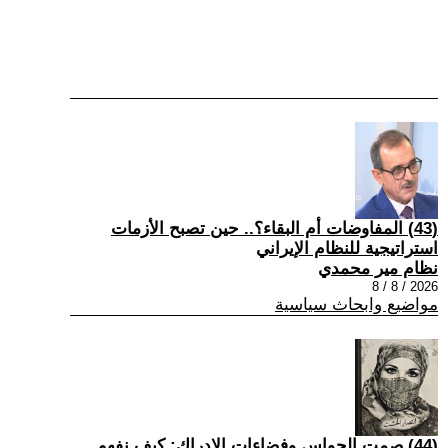
(43) المفاوضات أم البقاء؟.. حين تصبح الأزمات
استراتيجية للنظام الإيراني
نظام مير محمدي
2026 / 8 / 8
مواضيع وابحاث سياسية
(44) صمت الحواس وفضاءات الإدراك: كيف نفهم