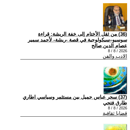
(36) من ثقل الأختام إلى خفة الريشة: قراءة
سوسيو–سيكولوجية في قصة -ريشة- لأحمد سمير
عصام الدين صالح
2026 / 8 / 8
الادب والفن
(37) سحر عباس جميل بين مستثمر وسياسي اطاري
طارق فتحي
2026 / 8 / 8
قضايا ثقافية