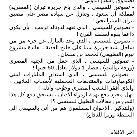
لصندوق (النكد) الدولي !
- تصوتين للسيسي ، والذي باع جزيرة تيران (المصرية)
لمملكة آل سعود ، وتنازل عن سيادة مصر على مضيق
تيران الستراتيجي !
- تصوتين للسيسي ، الذي تعهد لدونالد ترمب ، بأن يكون
داعما بقوة لصفقة القرن !
- تصوتين للسيسي ، الذي وعد بالتنازل عن جزء من من
ساحل شبه جزيرة سينا على خليج العقبة ، لفائدة مشروع
نيوم (التطبيعي) لمحمد بن سلمان .
- تصوتين للسيسي ، الذي جعل من الجنيه المصري
(ورقة تواليت) ، فصار 1 دولار يعادل 50 جنيها !
- تصوتين للسيسي ، الذي استدان المليارات ليبني
الكومباوندات والمنتجعات المخملية لأصحاب الملايين ،
والذي أفقر الشعب المصري وجوَّعه وأذله !
فهل مجرد دفع تهمة ازدراء الأديان ، يستحق دفع كل هذا
الثمن من مقالات التطبيل للسيسي ؟!
(وللتذكير : الإخوان المسلمون هم من أتى بالسيسي إلى
السلطة وزيرا للدفاع) .
اخر الافلام