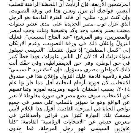
المرشحين الأربعة. فإن ارتأيتَ أن اللحظة الراهنة تتطلب
التغيير، فواجبك أن تنزل وتعلن هذا في ورقة التصويت،
وإن كنتَ ترى- مثلي- أن قائد الفترة القادمة هو الرجل
الذي غزل ثوب مصر الجديدة على مدى عشر سنوات
مضت بصبر وتعب وجد وكد وتضحية وثبات وحب لمصر
والمصريين، وهو المرشح/ "عبد الفتاح السيسي"، فعليك
النزولُ وإعلان ذلك في ورقة التصويت، وعدم الارتكان
إلى "كسل المطمئن" إذ تقول لنفسك: “السيسي سيفوز
سواءً نزلتُ أم لا؛ لأن كل الناس عاوزاه"، فهذا خطأ كبير
في حق الوطن، وفي حق الديمقراطية، وفي حقّك أنت
ذاتك كمواطن مصري مسؤول. فإن كنتَ تريد "السيسي"
لفترة رئاسية قادمة عليك النزول وإعلان هذا في صندوق
الانتخاب، لأن فوزه بأرقام انتخابية أقل مما فاز بها عام
٢٠١٤، بسبب اطمئنان ناخبيه ومريديه لفوزه وتقاعصهم
عن الانتخاب، سوف يضع مصر في صورة مغلوطة لا تعبر
عن الواقع وهو ما سيؤثر بالسلب على مصر في جميع
نواحي الحياة في المرحلة القادمة. أقول هذا الكلام لأنني
سمعتُ تلك العبارة كثيرًا من قرائي وأصدقائي في
معرض حديثي عن "الانتخابات الرئاسية" القادمة: “كلنا
عاوزين السيسي فهو رجل المرحلة، فما جدوى