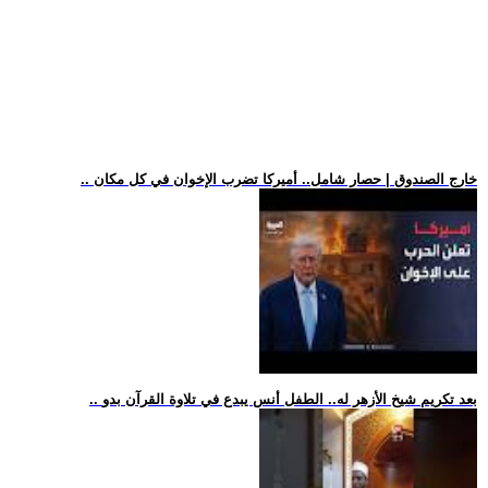
.. خارج الصندوق | حصار شامل.. أميركا تضرب الإخوان في كل مكان
.. بعد تكريم شيخ الأزهر له.. الطفل أنس يبدع في تلاوة القرآن بدو