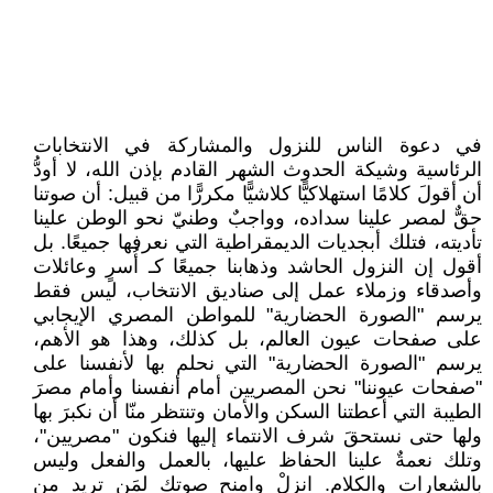
في دعوة الناس للنزول والمشاركة في الانتخابات
الرئاسية وشيكة الحدوث الشهر القادم بإذن الله، لا أودُّ
أن أقولَ كلامًا استهلاكيًّا كلاشيًّا مكررًّا من قبيل: أن صوتنا
حقٌّ لمصر علينا سداده، وواجبٌ وطنيّ نحو الوطن علينا
تأديته، فتلك أبجديات الديمقراطية التي نعرفها جميعًا. بل
أقول إن النزول الحاشد وذهابنا جميعًا كـ أُسرٍ وعائلات
وأصدقاء وزملاء عمل إلى صناديق الانتخاب، ليس فقط
يرسم "الصورة الحضارية" للمواطن المصري الإيجابي
على صفحات عيون العالم، بل كذلك، وهذا هو الأهم،
يرسم "الصورة الحضارية" التي نحلم بها لأنفسنا على
"صفحات عيوننا" نحن المصريين أمام أنفسنا وأمام مصرَ
الطيبة التي أعطتنا السكن والأمان وتنتظر منّا أن نكبرَ بها
ولها حتى نستحقَ شرف الانتماء إليها فنكون "مصريين"،
وتلك نعمةٌ علينا الحفاظ عليها، بالعمل والفعل وليس
بالشعارات والكلام. انزلْ وامنح صوتك لمَن تريد من