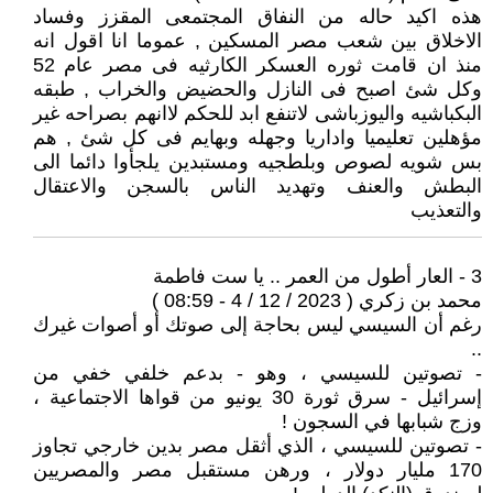
هذه اكيد حاله من النفاق المجتمعى المقزز وفساد
الاخلاق بين شعب مصر المسكين , عموما انا اقول انه
منذ ان قامت ثوره العسكر الكارثيه فى مصر عام 52
وكل شئ اصبح فى النازل والحضيض والخراب , طبقه
البكباشيه واليوزباشى لاتنفع ابد للحكم لاانهم بصراحه غير
مؤهلين تعليميا واداريا وجهله وبهايم فى كل شئ , هم
بس شويه لصوص وبلطجيه ومستبدين يلجأوا دائما الى
البطش والعنف وتهديد الناس بالسجن والاعتقال
والتعذيب
3 - العار أطول من العمر .. يا ست فاطمة
محمد بن زكري ( 2023 / 12 / 4 - 08:59 )
رغم أن السيسي ليس بحاجة إلى صوتك أو أصوات غيرك
..
- تصوتين للسيسي ، وهو - بدعم خلفي خفي من
إسرائيل - سرق ثورة 30 يونيو من قواها الاجتماعية ،
وزج شبابها في السجون !
- تصوتين للسيسي ، الذي أثقل مصر بدين خارجي تجاوز
170 مليار دولار ، ورهن مستقبل مصر والمصريين