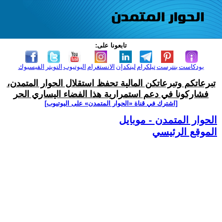
تابعونا على:
بودكاست
بنترست
تيلكرام
لينكدإن
الانستغرام
اليوتيوب
التويتر
الفيسبوك
تبرعاتكم وتبرعاتكن المالية تحفظ استقلال الحوار المتمدن،
فشاركونا في دعم استمرارية هذا الفضاء اليساري الحر
[اشترك في قناة ‫«الحوار المتمدن» على اليوتيوب]
الحوار المتمدن - موبايل
الموقع الرئيسي