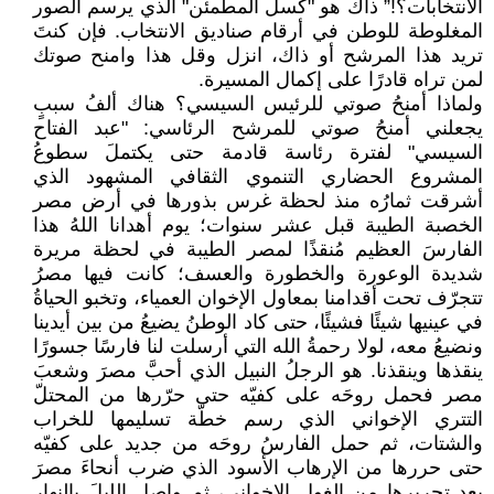
الانتخابات؟!” ذاك هو "كسل المطمئن" الذي يرسم الصور
المغلوطة للوطن في أرقام صناديق الانتخاب. فإن كنتَ
تريد هذا المرشح أو ذاك، انزل وقل هذا وامنح صوتك
لمن تراه قادرًا على إكمال المسيرة.
ولماذا أمنحُ صوتي للرئيس السيسي؟ هناك ألفُ سببٍ
يجعلني أمنحُ صوتي للمرشح الرئاسي: "عبد الفتاح
السيسي" لفترة رئاسة قادمة حتى يكتملَ سطوعُ
المشروع الحضاري التنموي الثقافي المشهود الذي
أشرقت ثمارُه منذ لحظة غرس بذورها في أرض مصر
الخصبة الطيبة قبل عشر سنوات؛ يوم أهدانا اللهُ هذا
الفارسَ العظيم مُنقذًا لمصر الطيبة في لحظة مريرة
شديدة الوعورة والخطورة والعسف؛ كانت فيها مصرُ
تتجرّف تحت أقدامنا بمعاول الإخوان العمياء، وتخبو الحياةُ
في عينيها شيئًا فشيئًا، حتى كاد الوطنُ يضيعُ من بين أيدينا
ونضيعُ معه، لولا رحمةُ الله التي أرسلت لنا فارسًا جسورًا
ينقذها وينقذنا. هو الرجلُ النبيل الذي أحبَّ مصرَ وشعبَ
مصر فحمل روحَه على كفيّه حتى حرّرها من المحتلّ
التتري الإخواني الذي رسم خطّة تسليمها للخراب
والشتات، ثم حمل الفارسُ روحَه من جديد على كفيّه
حتى حررها من الإرهاب الأسود الذي ضرب أنحاءَ مصرَ
بعد تحريرها من الغول الإخواني، ثم واصل الليلَ بالنهار