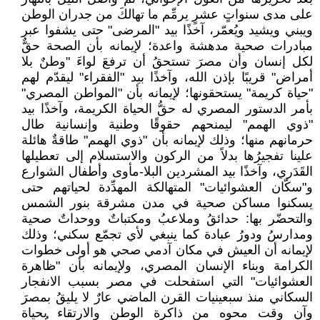
على مدى سنواتٍ عشرٍ يرمِّم ما تهالكَ من جدران الوطن
ويبني ويشيد ويُعمّر، آخذًا بيد "المرضى" حتى يشفوا عبر
مبادرات صحية مدهشة واعدة؛ لإيمانه بأن الصحة حقٌّ
لكل إنسان وأن مصرَ تستحقُ أن ترفعَ لواءَ "وطنٌ بلا
أمراض" قريبًا بإذن الله، وآخذًا بيد "الفقراء" ليقدّم لهم
"حياة كريمة" يستحقونها؛ لإيمانه بأن "المواطن المصري"
بأمر الدستور المصري له حقُّ الحياة الكريمة، وآخذًا بيد
"ذوي الهمم" ليمنحهم حقوقًا وطنية وإنسانية طال
حرمانهم منها؛ وذلك لإيمانه بأن "ذوي الهمم" طاقةٌ هائلة
علينا تفجيرُها بدلاً من الركون والاستسلام إلى تعطيلها
القَدَري، وآخذًا بيد المشردين البلا-مأوى وأطفال الشوارع
و"سكّان العشوائيات" المتهالكة المهدِّدة لحياتهم حتى
يسكنوا مساكن صحية في مدن مشرقة بنور الشمس
والتحضّر بها: حدائقُ وملاعبُ ومكتباتٌ ووحداتٌ صحية
ومدارسُ ودورُ عبادة كما ينبغي لأي تجمّع سكني؛ وذلك
لإيمانه أن العيش في مكان آدمي صحي هو أولى خطوات
الكرامة وبناء الإنسان المصري، ولإيمانه بأن "ظاهرة
العشوائيات" التي استفحلت في مصر بسبب الانفجار
السكاني منذ سبعينيات القرن الماضي عارٌ لا يليقُ بمصرَ
وآن وقت محوه من ذاكرة الوطن والارتقاء بحياة