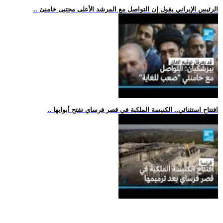
.. الرئيس الإيراني يقول إن التواصل مع المرشد الأعلى مجتبى خامنئ
.. افتتاح استثنائي.. الكنيسة الملكية في قصر فرساي تفتح أبوابها