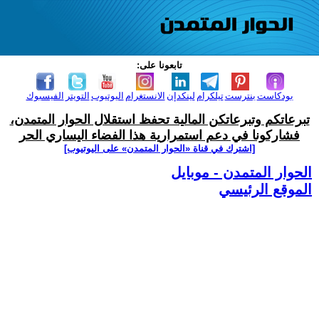
تابعونا على:
بودكاست
بنترست
تيلكرام
لينكدإن
الانستغرام
اليوتيوب
التويتر
الفيسبوك
تبرعاتكم وتبرعاتكن المالية تحفظ استقلال الحوار المتمدن،
فشاركونا في دعم استمرارية هذا الفضاء اليساري الحر
[اشترك في قناة ‫«الحوار المتمدن» على اليوتيوب]
الحوار المتمدن - موبايل
الموقع الرئيسي