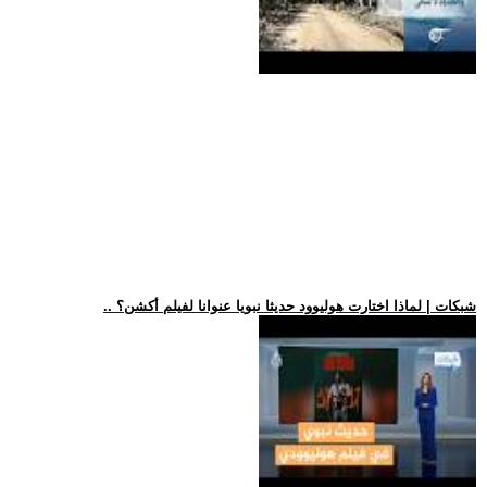
.. شبكات | لماذا اختارت هوليوود حديثا نبويا عنوانا لفيلم أكشن؟