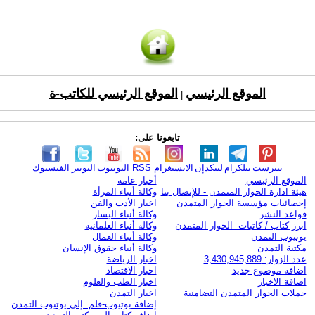
الموقع الرئيسي
الموقع الرئيسي للكاتب-ة
|
تابعونا على:
بنترست
تيلكرام
لينكدإن
الانستغرام
RSS
اليوتيوب
التويتر
الفيسبوك
الموقع الرئيسي
أخبار عامة
هيئة ادارة الحوار المتمدن - للإتصال بنا
وكالة أنباء المرأة
إحصائيات مؤسسة الحوار المتمدن
اخبار الأدب والفن
قواعد النشر
وكالة أنباء اليسار
ابرز كتاب / كاتبات الحوار المتمدن
وكالة أنباء العلمانية
يوتيوب التمدن
وكالة أنباء العمال
مكتبة التمدن
وكالة أنباء حقوق الإنسان
عدد الزوار: 3,430,945,889
اخبار الرياضة
اضافة موضوع جديد
اخبار الاقتصاد
اضافة الاخبار
اخبار الطب والعلوم
حملات الحوار المتمدن التضامنية
اخبار التمدن
إضافة يوتيوب-فلم إلى يوتيوب التمدن