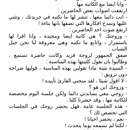
- وانا ايضا مع الكاتبة مها .
ارتفعت اصوات بعض الحاضرين :
- انت دائما معها ، تنشر لها ما تكتبه في جريدتك ، وتثني
عليها وتمدح افكارها التي تصفها بانها بناءة !
ارتفع صوت احد الحاضرين :
- وزوجتك ؟ هي كاتبة ايضا ومجيدة ، وانا اقرا لها
باستمرار ، واتابع ما تكتبه وهي معروفة لنا نحن جيل
الشباب .
صفق الجمهور لزوجة فريد وكانت حاضرة تستمع ،
وطالبوا بان تقول كلمتها بهذه المناسبة :
- السيدة بثينة ماذا تقولين بهذه المناسبة ، قوليها صراحة
دون تزويق :
- لا اقول شيئا ، لقد منحني القارئ تأييده !
- وزوجك اين هو ؟
- زوجي معي يساندني دائما ولكن جلسة اليوم مخصصة
للكاتبة مها ، وقد حضرنا كلنا .
- هذه الجلسة عامة .فهل يحضر زوجك في الجلسات
التي تخصص لك ؟
- نعم ، يحضر احيانا !
- لكننا لم نسمعه يوما يتحدث !