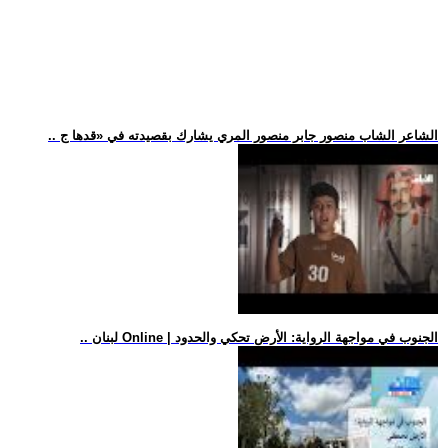
.. الشاعر الشاب منصور جابر منصور المري يشارك بقصيدته في «قدها ج
.. لبنان Online | الجنوب في مواجهة الرواية: الأرض تحكي والحدود