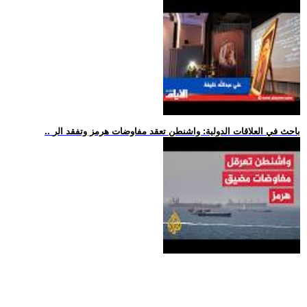
.. باحث في العلاقات الدولية: واشنطن تعقد مفاوضات هرمز وتفقد الر