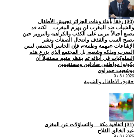
(30) رفقاً بأبناء وبنات الجزائر تجييش الأطفال
والشباب ضد المغرب لن يهزم المغرب… لكنه قد
يصنع أجيالاً تتربى على الكذب والكراهية والتزوير حين
يصبح السب والقذف وانتحال الصفات ونشر
الإشاعات «مهمة وطنية»، فإن الخاسر الحقيقي ليس
المغرب وملكه وشعبه، بل المجتمع الذي يزرع هذه
السلوكيات في أبنائه ثم ينتظر منهم مستقبلاً أن
يكونوا مواطنين صادقين ومستقيمين
بوشعيب حمراوي
2026 / 8 / 9
حقوق الاطفال والشبيبة
(31) اتفاقية مكة ...والتساؤلات عن المغزى
عبد الخالق الفلاح
2026 / 8 / 9