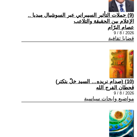
(9) حملات التأثير السيبراني عبر السوشيال ميديا ..
الإعلام بين الحقيقة والتلاعب
عصام البرّام
2026 / 8 / 9
قضايا ثقافية
(10) (صدام نريده… السيد خلّ يتكتر)
قحطان الفرج الله
2026 / 8 / 9
مواضيع وابحاث سياسية