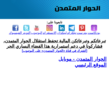
تابعونا على:
بودكاست
بنترست
تيلكرام
لينكدإن
الانستغرام
اليوتيوب
التويتر
الفيسبوك
تبرعاتكم وتبرعاتكن المالية تحفظ استقلال الحوار المتمدن،
فشاركونا في دعم استمرارية هذا الفضاء اليساري الحر
[اشترك في قناة ‫«الحوار المتمدن» على اليوتيوب]
الحوار المتمدن - موبايل
الموقع الرئيسي