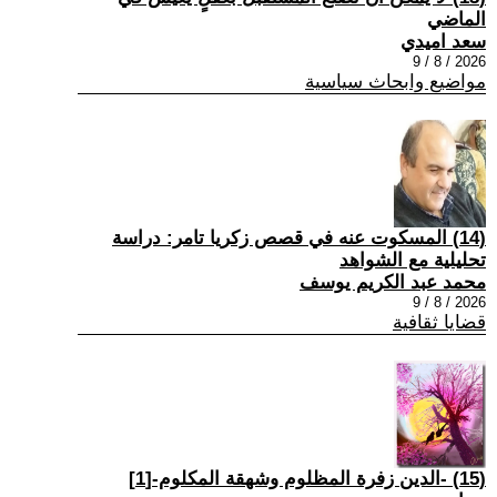
الماضي
سعد اميدي
2026 / 8 / 9
مواضيع وابحاث سياسية
(14) المسكوت عنه في قصص زكريا تامر: دراسة
تحليلية مع الشواهد
محمد عبد الكريم يوسف
2026 / 8 / 9
قضايا ثقافية
(15) -الدين زفرة المظلوم وشهقة المكلوم-[1]