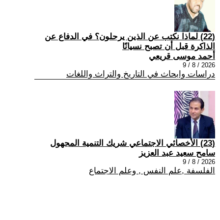
(22) لماذا نكتب عن الذين يرحلون؟ في الدفاع عن
الذاكرة قبل أن تصبح نسيانًا
أحمد موسى قريعي
2026 / 8 / 9
دراسات وابحاث في التاريخ والتراث واللغات
(23) الأخصائي الاجتماعي شريك التنمية المجهول
سامح سعيد عبد العزيز
2026 / 8 / 9
الفلسفة ,علم النفس , وعلم الاجتماع