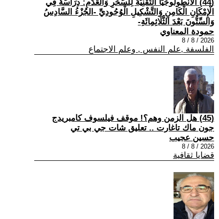
(44) الْأَنْطُولُوجْيَا التِّقْنِيَّةُ لِلسِّحْرِ وَالْعَدَمِ: دِرَاسَةٌ فِي
الْإِمْكَانِ الْكَامِنِ وَالتَّشْكِيلِ الْوُجُودِيِّ -الجُزْءُ السَّادِسُ
وَالسِّتُّونَ بَعْدَ الثَّلَاثِمِائَةِ-
حمودة المعناوي
2026 / 8 / 8
الفلسفة ,علم النفس , وعلم الاجتماع
(45) هل الزمن وهم؟! موقف فيلسوف كامبريدج
جون ماك تاغارت .. تعليق شات جي بي تي
حسين عجيب
2026 / 8 / 8
قضايا ثقافية