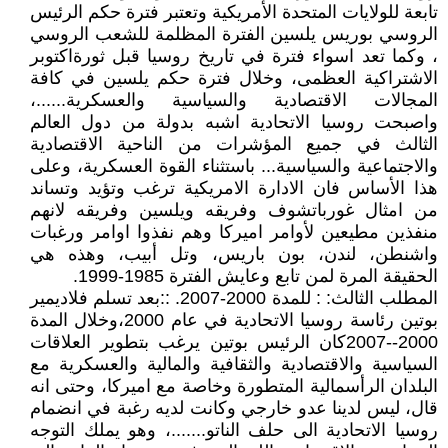
تابعة للولايات المتحدة الأمريكية وتعتبر فترة حكم الرئيس
الروسي بوريس يلسين الفترة المظلمة للشعب الروسي
، وكما تعد اسواء فترة في تاريخ روسيا قبل ثورةاكتوبر
الاشتراكية العظمى، وخلال فترة حكم يلسين في كافة
المجالات الاقتصادية والسياسية والعسكرية......،
واصبحت روسيا الاتحادية اشبه بدولة من دول العالم
الثالث في جميع المؤشرات من الناحية الاقتصادية
والاجتماعية والسياسية... باستثناء القوة العسكرية، وعلى
هذا الأساس فان الادارة الامريكية ترغب وتؤيد وتساند
من امثال غورباتشوف وفريقه ويلسين وفريقه لانهم
منفذين مطيعين لأوامر اميركا وهم نفذوا اوامر ورغبات
واشنطن، لندن، بون باريس، وتل أبيب، وهذه هي
الحقيقة المرة لمن تابع وعايش الفترة 1985-1999.
المطلب الثالث: : للمدة 2000-2007. ::بعد تسلم فلاديمير
بوتين رئاسة روسيا الاتحادية في عام 2000،وخلال المدة
2000--2007كان الرئيس بوتين يرغب بتطوير العلاقات
السياسية والاقتصادية والثقافية والمالية والعسكرية مع
البلدان الرأسمالية المتطورة وخاصة مع اميركا، وحتى انه
قال، ليس لدينا عدو خارجي وكانت لديه رغبة في انضمام
روسيا الاتحادية الى حلف الناتو.......، وهو يملك التوجه