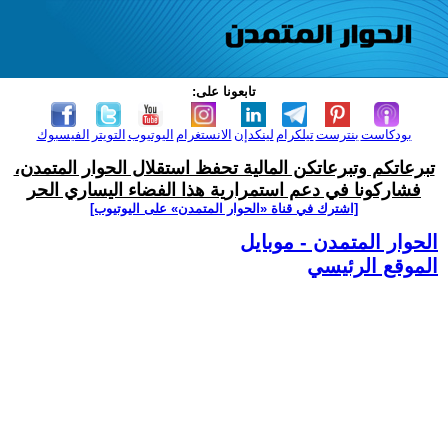
تابعونا على:
بودكاست
بنترست
تيلكرام
لينكدإن
الانستغرام
اليوتيوب
التويتر
الفيسبوك
تبرعاتكم وتبرعاتكن المالية تحفظ استقلال الحوار المتمدن،
فشاركونا في دعم استمرارية هذا الفضاء اليساري الحر
[اشترك في قناة ‫«الحوار المتمدن» على اليوتيوب]
الحوار المتمدن - موبايل
الموقع الرئيسي