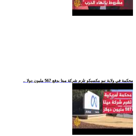
.. محكمة في ولاية نيو مكسيكو تلزم شركة ميتا بدفع 567 مليون دولا