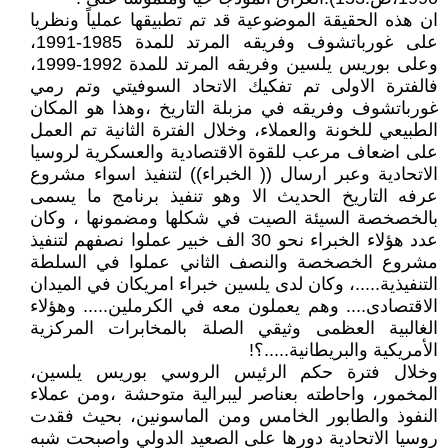
ان هذه الحقيقة الموضوعية قد تم تطبيقها عملياً ونظريا
على غورباتشوف وفريقه المرتد للمدة 1985-1991،
وعلى بوريس يلسين وفريقه المرتد للمدة 1992-1999،
فالفترة الاولى تم تفكيك الاتحاد السوفيتي وتم رمي
غورباتشوف وفريقه في مزبلة التاريخ ،وهذا هو المكان
الطبيعي للخونة والعملاء، وخلال الفترة الثانية تم العمل
على اضعاف مرعب للقوة الاقتصادية والعسكرية لروسيا
الاتحادية وعبر ارسال (( الخبراء)) لتنفيذ اسواء مشروع
عرفه التاريخ الحديث الا وهو تنفيذ برنامج ما يسمى
بالخصخصة السيئة الصيت في شكلها ومضمونها ، وكان
عدد هؤلاء الخبراء نحو 30 الف خبير عملوا نصفهم لتنفيذ
مشروع الخصخصة والنصف الثاني عملوا في السلطة
التنفيذية.....، وكان لدى يلسين خبراء امريكان في الميدان
الاقتصادى.... وهم يعملون معه في الكرملين..... وهؤلاء
الغالبية العظمى وثيقي الصلة بالمخابرات المركزية
الأمريكية والبريطانية.....؟!
وخلال فترة حكم الرئيس الروسي بوريس يلسين،
المخمور، واحاطته بعناصر ليبرالية متوحشة ،ومن عملاء
النفوذ والطابور الخامس ومن الماسونين، بحيث فقدت
روسيا الاتحادية دورها على الصعيد الدولي واصبحت شبه