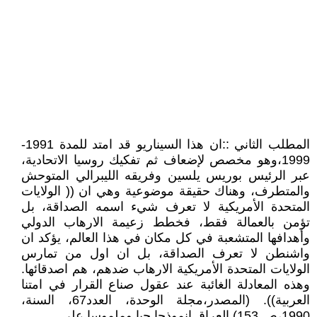
المطلب الثاني ::ان هذا السيناريو قد امتد للمدة 1991-
1999،وهو مخصص لإضعاف ثم تفكيك روسيا الاتحادية،
عبر الرئيس بوريس يلسين وفريقه الليبرالي المتوحش
والمتطرف، وهناك حقيقة موضوعية وهي ان (( الولايات
المتحدة الأمريكية لا تعرف شيء اسمه الصداقة، بل
تؤمن بالعمالة فقط، فخطط زعيمة الارهاب الدولي
وأهدافها المتشعبة في كل مكان في هذا العالم، يؤكد ان
واشنطن لا تعرف الصداقة، بل ان اول من تمارس
الولايات المتحدة الأمريكية الارهاب ضدهم، هم اصدقائها.
وهذه المعادلة الغائبة عند عقول صناع القرار في امتنا
العربية)). (المصدر،مجلة الوحدة، العدد67، السنة،
1990،ص.153).العراق انموذجا حيا وملموسا على .