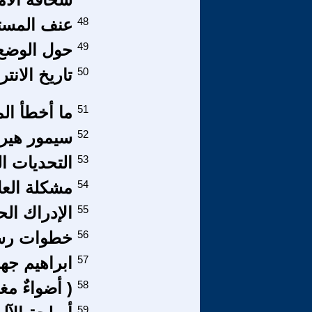
48
عنف المست
49
حول الوضع 
50
تاريخ الانت
51
ما أخطأ ال
52
سيمور هير
53
التحديات ال
54
مشكلة العل
55
الإدراك ال
56
خطوات رسم
57
ابراهيم ج
58
( أضواءٌ مغا
59