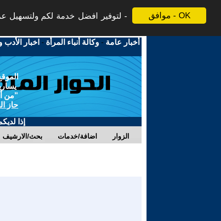
موافق - OK
لتوفير افضل خدمة لكم ولتسهيل عملي
أخبار عامة
-
وكالة أنباء المرأة
-
اخبار الأدب و
الموقع
يسارية
"من أج
حاز ال
إذا لديك
الزوار
اضافة/خدمات
بحث/الارشيف