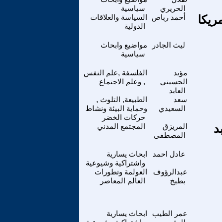
الحريري
سياسية
ريكا
أحمد رباص
السياسة والعلاقات
الدولية
ليث الجادر
مواضيع وابحاث
سياسية
مؤيد
الفلسفة ,علم النفس
الحسيني
, وعلم الاجتماع
العابد
سعد
الطبيعة, التلوث ,
السعيدي
وحماية البيئة ونشاط
حركات الخضر
د
المريزق
المجتمع المدني
المصطفى
عادل احمد
ابحاث يسارية
واشتراكية وشيوعية
عبدالرؤوف
العولمة وتطورات
بطيخ
العالم المعاصر
عمر الطيب
ابحاث يسارية