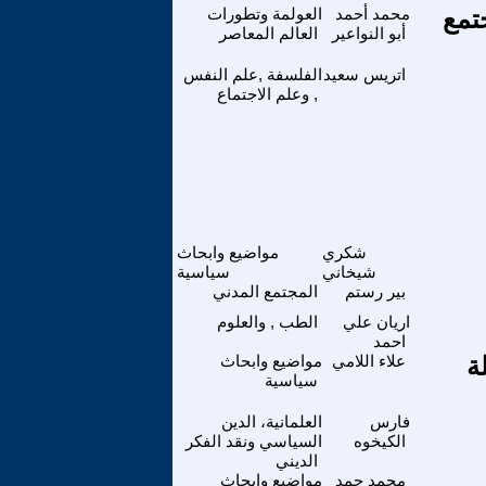
تمع
محمد أحمد
العولمة وتطورات
أبو النواعير
العالم المعاصر
اتريس سعيد
الفلسفة ,علم النفس
, وعلم الاجتماع
شكري
مواضيع وابحاث
شيخاني
سياسية
بير رستم
المجتمع المدني
اريان علي
الطب , والعلوم
احمد
ة
علاء اللامي
مواضيع وابحاث
سياسية
فارس
العلمانية، الدين
الكيخوه
السياسي ونقد الفكر
الديني
محمد حمد
مواضيع وابحاث