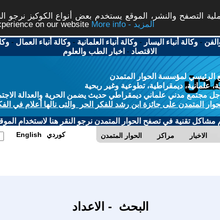
ة التصفح والنشر، الموقع يستخدم بعض أنواع الكوكيز نرجو النق
More info - المزيد
experience on our website
الفن
-
وكالة أنباء اليسار
-
وكالة أنباء العلمانية
-
وكالة أنباء العمال
-
وكا
الاقتصاد
-
اخبار الطب والعلوم
 الرئيسي لمؤسسة الحوار المتمدن
، علمانية، ديمقراطية، تطوعية وغير ربحية
ل مجتمع مدني علماني ديمقراطي حديث يضمن الحرية والعدالة الاجتم
حوار المتمدن على جائزة ابن رشد للفكر الحر والتى نالها أعلام في الفك
م مشاكل تقنية في تصفح الحوار المتمدن نرجو النقر هنا لاستخدام الموقع
كوردي
English
الاخبار
مراكز
الحوار المتمدن
البحث - الاعداد