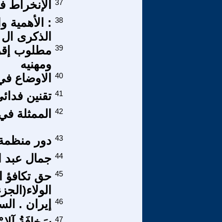
37
الإنخراط في
38
الذكرى ال 150 لنضال المرأة :1873-2023)
39
مطلوب إقرا
ومهنيه
40
الاوضاع في 
41
تقنين فدا
42
الممثلة في
43
دور منظمة ا
44
جمال عبد ا
45
حق تكافؤ ا
الولاء(الجزء3 
46
إيران . الس
47
سَخافَةُ آلامْ