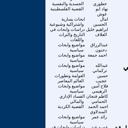
خطوري
الجسدية والنفسية
نهاد ابو
القضية الفلسطينية
غوش
امال
ابحاث يسارية
الحسين
واشتراكية وشيوعية
ابراهيم خليل
دراسات وابحاث في
العلاف
التاريخ والتراث
واللغات
عبدالرزاق
مواضيع وابحاث
دحنون
سياسية
احمد جمعة
مواضيع وابحاث
سياسية
ي
عبدالله
مواضيع وابحاث
تركماني
سياسية
حسين
العولمة وتطورات
عجيب
العالم المعاصر
فلاح أمين
مواضيع وابحاث
الرهيمي
سياسية
كاظم فنجان
الفساد الإداري
الحمامي
والمالي
احمد الحمد
القضية الكردية
المندلاوي
رائد عمر
مواضيع وابحاث
سياسية
عمرو عبد
دراسات وابحاث في