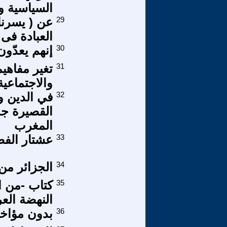
السياسية و 
29
عن ( يسرنا 
العبادة فى 
30
إنهم يعدّون 
31
تغير مفاهي
والاجتماعي
32
القصيرة جد
المغرب
33
عشتار الفصول:12783 المسيحية بين
34
الجزائر من
35
كتاب -من ا
النهضة العر
36
بدون مؤاخذ