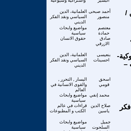
البشير
واشتراكية وشيوعية
/
أحمد صبحى
العلمانية، الدين
منصور
السياسي ونقد الفكر
الديني
معتصم
مواضيع وابحاث
حمادة
سياسية
صادق
حقوق الانسان
الازرقي
يسبوكية-
بنعيسى
العلمانية، الدين
احسينات
السياسي ونقد الفكر
 –
الديني
اسحق
اليسار , التحرر ,
قومي
والقوى الانسانية في
العالم
محمد إنفي
مواضيع وابحاث
سياسية
فكر
صلاح الدين
قراءات في عالم
ياسين
الكتب و المطبوعات
جميل
مواضيع وابحاث
السلحوت
سياسية