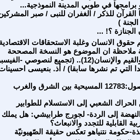
برامجها في طوبي المدينة النموذجية...
القرآن للذكر / الغفران للنبى / صبر المشركين 
الجنة )
الجنازة ؟! ...
م حقوق الانسان وغلبة الاستحقاقات الاقتصادية
ة ملاحظة ان الموضوع هو النسخة المصححة
في الدين والقيم والإنسان(12).. (تجميع لنصوصي -الف
ا التي تم نشرها سابقا) / أذ. بنعيسى احسينات
 الشرق والغرب
 الحراك الشعبي إلى الاستسلام للطوابير
لنهضة إلى الردة- لجورج طرابيشي: هل يملك 
بية القابلية للتجدد والانبعاث؟
ة-حكومة نتنياهو تعكس حقيقة الصّهيونيّة