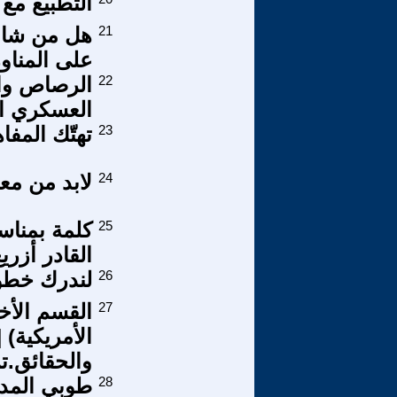
التطبيع مع 
21
هل من شان 
على المناو
22
الرصاص وال
العسكري ال
23
تهتّك المفاه
24
لابد من مع
25
كلمة بمناسب
القادر أزري
26
لندرك خطور
27
القسم الأخي
والحقائق.
28
طوبي المدين