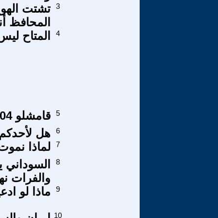
3
تشتت الهوي
المحافظ أن
4
المتاح ليس 
5
قامشلو 2004 ..كلمة حق
6
هل لأحدكم 
7
لماذا نموت
8
السوداني ي
والفرات نه
9
ماذا لو ادعي
10
إيران والسع