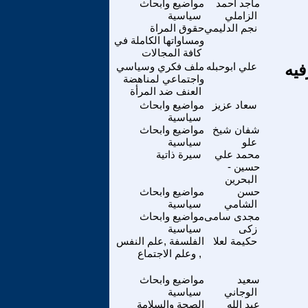
ماجد احمد
مواضيع وابحاث
الزاملي
سياسية
نجم الدليمي
حقوق المراة
ومساواتها الكاملة في
كافة المجالات
فيه
علي ابوحبله
ملف فكري وسياسي
واجتماعي لمناهضة
العنف ضد المرأة
سعاد عزيز
مواضيع وابحاث
سياسية
شفان شيخ
مواضيع وابحاث
علو
سياسية
محمد علي
سيرة ذاتية
حسين -
البحرين
حسن
مواضيع وابحاث
الشامي
سياسية
مجدى سامى
مواضيع وابحاث
زكى
سياسية
حكيمة لعلا
الفلسفة ,علم النفس
, وعلم الاجتماع
سعيد
مواضيع وابحاث
الوجاني
سياسية
عبد الله
الصحة والسلامة