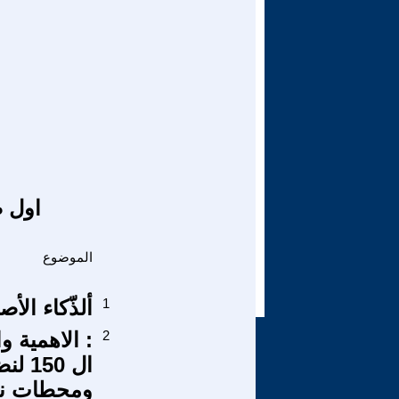
اول ص
الموضوع
1
ألذّكاء الأ
2
ومحطات نضا