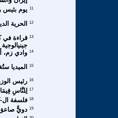
11
يوم بئيس و
12
الحرية الدين
13
قراءة في ك
جينيالوجية
14
وادي زم، أ
15
الميديا ستُ
16
رئيس الوزر
17
لِلنَّاسِ فِيم
18
فلسفة ال-كا
19
دويٌّ صاعق
20