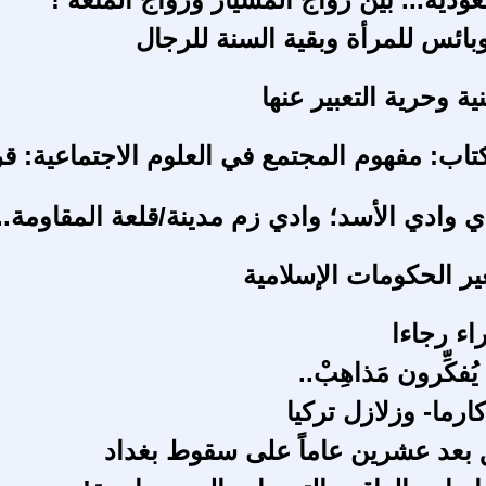
بائس للمرأة وبقية السنة للرجال
ية وحرية التعبير عنها
تاب: مفهوم المجتمع في العلوم الاجتماعية: قر
ي وادي الأسد؛ وادي زم مدينة/قلعة المقاومة..
غير الحكومات الإسلامية
اء رجاءا
َا يُفكِّرون مَذاهِبْ..
رما- وزلازل تركيا
 بعد عشرين عاماً على سقوط بغداد