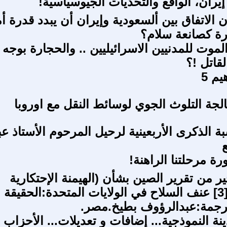
إيران، الواقع والتحديات الجيوسياسية!
الاتفاق بين ألسعودية وإيران أن يبدد قدرة أم
رة كصانعة سلام؟
موت للمدنيين الاسرائيليين .. والحجارة بوجه
قاتل !؟
يم 5
الجة التلوث الجوي لوسائط النقل مع اوروبا
ة الذكرى الأربعينية لرحيل المرحوم الأستاذ عب
ع
ة مرحلتنا الراهنة!
ر من تقرير الصين بشأن (الهيمنة الإحتكارية
الأمريكية) [3] عنف السلاح في الولايات المتحدة:الحقيقة
ترجمة:عبدالرؤوف بطيخ.مصر.
ة النموذجية... إضافات و تعديلات... الأحزاب