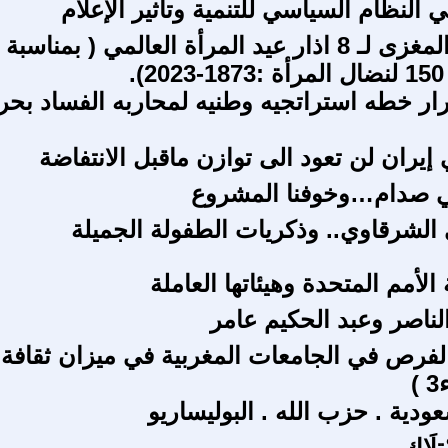
 النظام السياسي للتنمية وتأثير الإعلام
: الأهمية والمغزى لـ 8 اذار عيد المرأة العالمي ( بمناسبة
.
ر خطه استراتجيه وطنيه لمحاربه الفساد بحر
إيران لن تعود الى توازن ماقبل الانتفاضة
ئي صدام…وخوفنا المشروع
 الشرقاوي.. وذكريات الطفولة الجميلة
لأمم المتحدة وهيئاتها العاملة
لناصر وعبد الحكيم عامر
لفرص في الجامعات المغربية في ميزان ثقافة
)
عودية . حزب الله . البوليساريو
تِلَاك