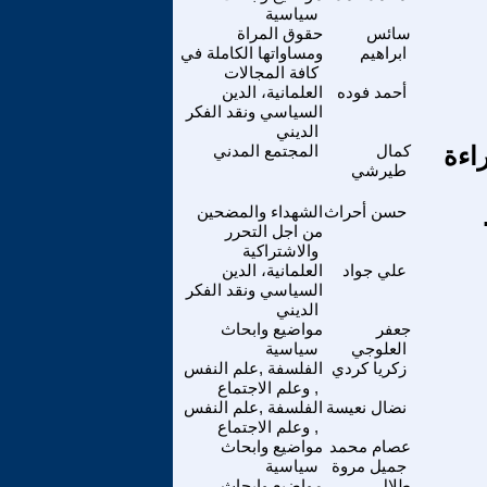
سياسية
سائس
حقوق المراة
ابراهيم
ومساواتها الكاملة في
كافة المجالات
أحمد فوده
العلمانية، الدين
السياسي ونقد الفكر
الديني
اءة
كمال
المجتمع المدني
طيرشي
حسن أحراث
الشهداء والمضحين
من اجل التحرر
والاشتراكية
علي جواد
العلمانية، الدين
السياسي ونقد الفكر
الديني
جعفر
مواضيع وابحاث
العلوجي
سياسية
زكريا كردي
الفلسفة ,علم النفس
, وعلم الاجتماع
نضال نعيسة
الفلسفة ,علم النفس
, وعلم الاجتماع
عصام محمد
مواضيع وابحاث
جميل مروة
سياسية
طلال
مواضيع وابحاث