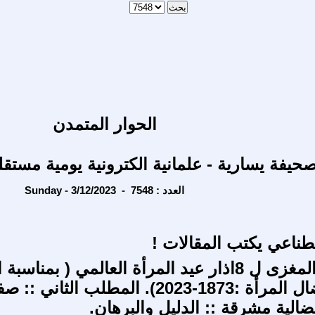
الحوار المتمدن
حيفة يسارية - علمانية الكترونية يومية مستقل
Sunday - 3/12/2023 - العدد : 7548
صطناعي يكتب المقالات !
: الاهمية والمغزى ل 8اذار عيد المرأة العالمي ( بمنا
ال 150 لنضال المرأة :1873-2023). المطلب الثان
لية مشرقة :: الدليل والبرهان.