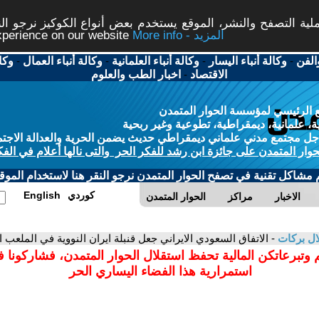
ة التصفح والنشر، الموقع يستخدم بعض أنواع الكوكيز نرجو النق
More info - المزيد
experience on our website
الفن
-
وكالة أنباء اليسار
-
وكالة أنباء العلمانية
-
وكالة أنباء العمال
-
وكا
الاقتصاد
-
اخبار الطب والعلوم
 الرئيسي لمؤسسة الحوار المتمدن
، علمانية، ديمقراطية، تطوعية وغير ربحية
ل مجتمع مدني علماني ديمقراطي حديث يضمن الحرية والعدالة الاجتم
حوار المتمدن على جائزة ابن رشد للفكر الحر والتى نالها أعلام في الفك
م مشاكل تقنية في تصفح الحوار المتمدن نرجو النقر هنا لاستخدام الموقع
كوردي
English
الاخبار
مراكز
الحوار المتمدن
ل بركات
- الاتفاق السعودي الايراني جعل قنبلة ايران النووية في الملعب 
 وتبرعاتكن المالية تحفظ استقلال الحوار المتمدن، فشاركونا 
استمرارية هذا الفضاء اليساري الحر