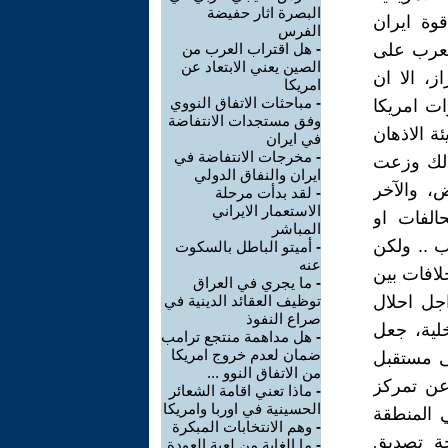
البصرة اثار حفيضة
وة ايران
الفرس
العرب على
-
هل اقتراب العرب من
الصين يعني الابتعاد عن
ز، الا ان
امريكا
-
مباحثات الاتفاق النووي
ات امريكا
وفق مستجدات الانتفاضة
ئة الاذهان
في ايران
-
مخرجات الانتفاضة في
لذلك وزعت
ايران والنفاق الدولي
ض، والآخر
-
لقد بدأت مرحلة
الاستعمار الايراني
الفات او
المباشر
ب .. ولكن
-
أميتو الباطل بالسكوت
عنه
لافات بين
-
ما يجري في العراق
جل احلال
توظيف العقائد الدينية في
صراع النفوذ
لية، جعل
-
هل مداهمة منتجع ترامب
ضمان لعدم خروج امريكا
لى مستقبل
من الاتفاق النوو ...
 عن تمركز
-
ماذا تعني اقامة الشعائر
الحسينية في اوربا وامريكا
ي المنطقة
-
وهم الانتخابات المبكرة
جة تصديق
-
ما الغاية من لعبة العودة