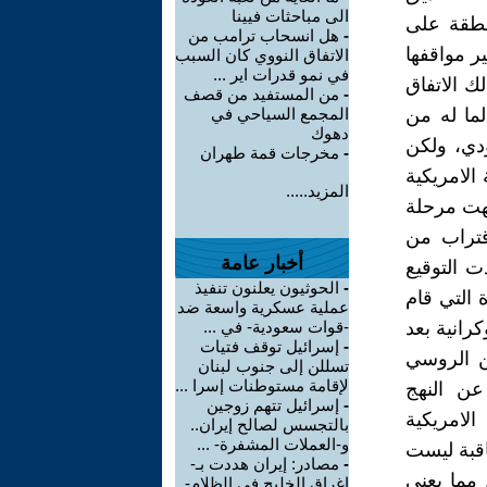
الى مباحثات فيينا
نطقة على
-
هل انسحاب ترامب من
ر مواقفها
الاتفاق النووي كان السبب
في نمو قدرات اير ...
ك الاتفاق
-
من المستفيد من قصف
لما له من
المجمع السياحي في
دهوك
ودي، ولكن
-
مخرجات قمة طهران
الامريكية
المزيد.....
تهت مرحلة
اقتراب من
أخبار عامة
ت التوقيع
-
الحوثيون يعلنون تنفيذ
 التي قام
عملية عسكرية واسعة ضد
رانية بعد
-قوات سعودية- في ...
-
إسرائيل توقف فتيات
ن الروسي
تسللن إلى جنوب لبنان
لإقامة مستوطنات إسرا ...
عن النهج
-
إسرائيل تتهم زوجين
الامريكية
بالتجسس لصالح إيران..
و-العملات المشفرة- ...
عاقبة ليست
-
مصادر: إيران هددت بـ-
 مما يعني
إغراق الخليج في الظلام-