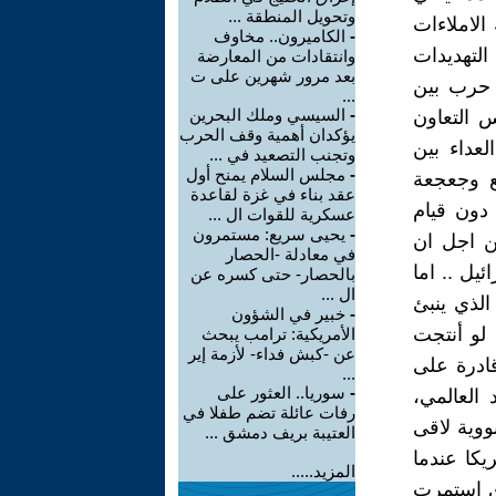
وتحويل المنطقة ...
الاملاءات
-
الكاميرون.. مخاوف
التهديدات
وانتقادات من المعارضة
بعد مرور شهرين على ت
 حرب بين
...
-
السيسي وملك البحرين
 التعاون
يؤكدان أهمية وقف الحرب
عداء بين
وتجنب التصعيد في ...
-
مجلس السلام يمنح أول
ع وجعجعة
عقد بناء في غزة لقاعدة
 دون قيام
عسكرية للقوات ال ...
-
يحيى سريع: مستمرون
ن اجل ان
في معادلة -الحصار
يل .. اما
بالحصار- حتى كسره عن
ال ...
الذي ينبئ
-
خبير في الشؤون
لو أنتجت
الأمريكية: ترامب يبحث
عن -كبش فداء- لأزمة إير
قادرة على
...
-
سوريا.. العثور على
العالمي،
رفات عائلة تضم طفلا في
ووية لاقى
العتيبة بريف دمشق ...
يكا عندما
المزيد.....
ذي استمرت