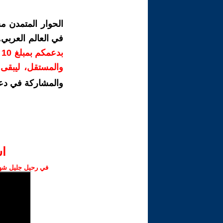
الحوار المتمدن م
في العالم العربي
ب
والمستقل، ليبقى ص
والمشاركة في دع
ا‫
في رحيل جليل شهبا