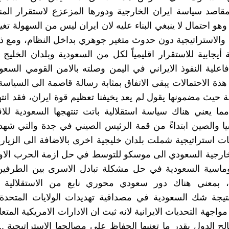
قاصد سياسة ايران الخارجية ودورها المزعزع لاستقرار الم
و احتمال لا ينبغي البناء عليه لان ايران ليس من السهولة تغيي
ة والاستراتيجية دون حدوث متغير جوهري بداخل النظام، ومع ذل
أيجابية للاستقرار اقليمياً لكل من السعودية وبلدان الخليج 
فاعلية النفوذ الايراني في اليمن وصلته بالامن القومي السع
ذة الاحتمالات يبقى الاتفاق بمثابة رسالة قاصمة الى السياسة 
 حيث مضمونها يقول لم يعد يخيفنا تعظيم قوة ايران، فقد ان
. مما يعني هناك سياسة استقلالية باتت تنتهجها السعودية لل
 والصين ابتداءً من قمة الرئيس الصيني في جدة والتي شهد
 استراتيجية شملت بلدان خليجية اخرى بالاضافة الى الزيارة
لخارجية السعودي الى موسكو للتوسط في حل ازمة الحرب الاوك
لوماسية السعودية في حل مشكلة تبادل الاسرى بين الطرفي
ي، بمعني هناك دور سعودي محوري نابع من الاستقلالية 
تيجة شك السعودية في مصداقية تهديدات الولايات المتحدة 
واجهة التحديات الايرانية لانه ثبت ان الادارات الامريكية المت
لح الدول بقدر ما تعنيها الحفاظ على مصالحها الاستراتيجية ..