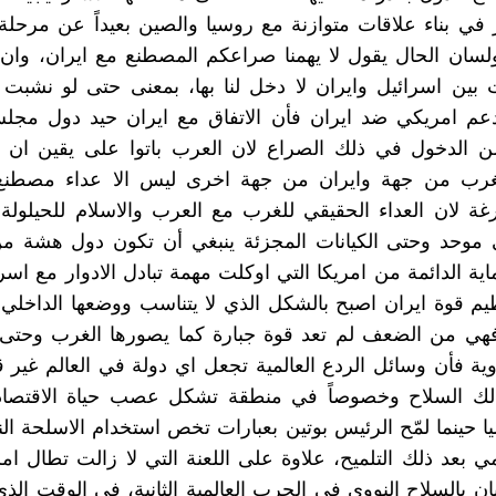
في بناء علاقات متوازنة مع روسيا والصين بعيداً عن مرحلة 
ولسان الحال يقول لا يهمنا صراعكم المصطنع مع ايران، وان 
 بين اسرائيل وايران لا دخل لنا بها، بمعنى حتى لو نشبت
دعم امريكي ضد ايران فأن الاتفاق مع ايران حيد دول مجلس
ن الدخول في ذلك الصراع لان العرب باتوا على يقين ان ال
لغرب من جهة وايران من جهة اخرى ليس الا عداء مصطن
رغة لان العداء الحقيقي للغرب مع العرب والاسلام للحيلولة
 موحد وحتى الكيانات المجزئة ينبغي أن تكون دول هشة م
ة الدائمة من امريكا التي اوكلت مهمة تبادل الادوار مع اسرائ
يم قوة ايران اصبح بالشكل الذي لا يتناسب ووضعها الداخلي 
هي من الضعف لم تعد قوة جبارة كما يصورها الغرب وحتى 
نووية فأن وسائل الردع العالمية تجعل اي دولة في العالم غير 
لك السلاح وخصوصاً في منطقة تشكل عصب حياة الاقتصاد 
 حينما لمّح الرئيس بوتين بعبارات تخص استخدام الاسلحة الن
مي بعد ذلك التلميح، علاوة على اللعنة التي لا زالت تطال امر
ان بالسلاح النووي في الحرب العالمية الثانية، في الوقت ال