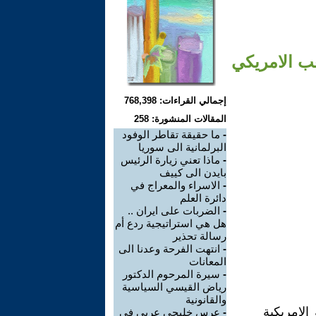
عب الامريكي
إجمالي القراءات: 768,398
المقالات المنشورة: 258
-
ما حقيقة تقاطر الوفود
البرلمانية الى سوريا
-
ماذا تعني زيارة الرئيس
بايدن الى كييف
-
الاسراء والمعراج في
دائرة العلم
-
الضربات على ايران ..
هل هي استراتيجية ردع أم
رسالة تحذير
-
انتهت الفرحة وعدنا الى
المعانات
-
سيرة المرحوم الدكتور
رياض القيسي السياسية
والقانونية
لامريكية
-
عرس خليجي عربي في