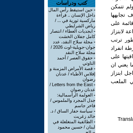
كتب ودراسات
كبيرة ولم تتمكن
-
حين استيقظ رأس المال
ف تجابهها
داخل الإنسان .. قراءة
ماركسية ثورية في ... /
قائمة على
رياض الشرايطي
عة لابتزاز
-
ابجديات العطاء / انتصار
كامل جفلان الخشت
طور ترتب
-
مجلة سلاح النقد، عدد
جوان-جويلية-اوت 2026 /
طة انفراد
مجلة سلاح النقد
قيتها على
-
حقوق العصر / أحمد
التاوتي
ا يعني ان
-
قصة الأمراض المزمنة و
جل ابتزاز
إفلاس الأطباء / عدنان
رضوان
ي الملعب
Letters from the East /
-
عدنان رضوان
-
العولمة الرأسمالية:
جدل المجرد والملموس /
فاخر جاسم
-
سياسة حفار الساق / د.
خالد زغريت
Transl
-
الطائفية المتغلغلة في
لبنان / حسين محمود
صالح