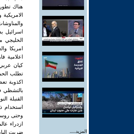
هناك تطور 
الامريكية 
والمناوشات
اسرائيل ب
الخليجي م
امريكا وا
اعلامية فا
كيان عربي
تطلب الحماي
اكذوبة تعظ
بالتشظي ف
القنبلة ال
استخدام ذ
وحتى روسيا
ازدراء عال
المزيد.....
ضربت الياب