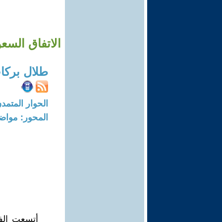
الاتفاق السع
طلال بركا
الحوار المتمدن-العدد: 7548 - 23
المحور: مواض
أتسعت الفج