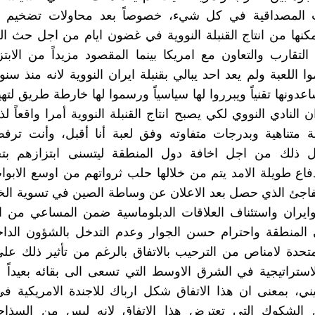
ت المصداقية في كل شيء، خصوصاً بعد محاولات تضخيم ق
تمكنها من انتاج القنبلة النووية في غضون ايام من اجل حث 
التقارب والتعاون مع امريكا بينما المقصود مزيداً من الابتزا
 اللعبة ولم يعد احد يبالي بقنبلة ايران النووية لانه منذ سنو
دونها تقنياً ويبرروا لها سياسياً ورسموا لها خارطة طريق لتهي
 النادي النووي لكي يصبح انتاج القنبلة النووية أمرا واقعاً 
قة متناهية وبدرجات متفاوته وفق لعبة أنا أقبل، وأنت ترف
 ذلك من اجل اخافة دول المنطقة ليتسنى ابتزازهم بتح
اع طويلة الامد يتم من خلالها حلب ثرواتهم من اوسع الابوا
فاجئ الذي حصل بعد الاعلان عن وساطة الصين في تسوية الخ
وايران واستئناف العلاقات الدبلوماسية ضمن المساعي من ا
 المنطقة واحترام حسن الجوار وعدم التدخل بالشؤون الداخ
لمتحدة لامناص من الترحيب بالاتفاق بالرغم من تأثير ذلك ع
استراتيجية في الشرق الاوسط التي تسعى الى بقائه بعيداً
يني، بمعنى ان هذا الاتفاق شكل ارباك للاجندة الامريكية ف
 الشكوك التي تعترض هذا الاتفاق لانه ليس من السذا