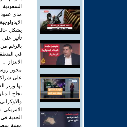
السعودية م
مدى عقود وه
الايدولوجي
يشكل حالة 
تأثير على 
بالرغم من ه
في المنطقة
الابتزاز .
محور روسيا
على شراكات
بها وزير ا
نجاح الدب
والاوكران
الامريكي ن
الجدية في م
معنية بمصا