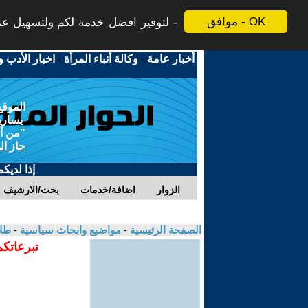
موافق - OK
لتوفير افضل خدمة لكم ولتسهيل عملي
أخبار عامة
-
وكالة أنباء المرأة
-
اخبار الأدب و
الموقع
يسارية
"من أج
حاز ال
إذا لديك
الزوار
اضافة/خدمات
بحث/الارشيف
الصفحة الرئيسية
-
مواضيع وابحاث سياسية
-
طلا
تبرعاتكم