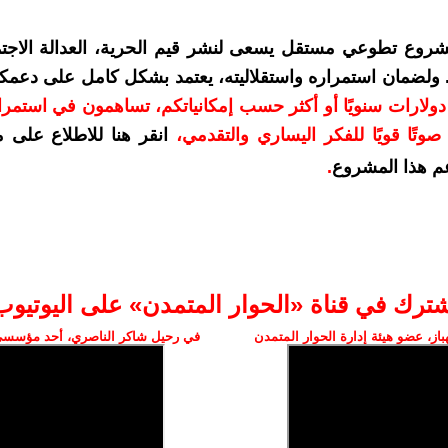
شروع تطوعي مستقل يسعى لنشر قيم الحرية، العدالة الاجتم
. ولضمان استمراره واستقلاليته، يعتمد بشكل كامل على دعمك
دعمكم بمبلغ 10 دولارات سنويًا أو أكثر حسب إمكانياتكم، تساهمون في استم
وتًا قويًا للفكر اليساري والتقدمي
،
انقر هنا للاطلاع على 
م هذا المشروع
.
شترك في قناة «الحوار المتمدن» على اليوتيوب
ز، عضو هيئة إدارة الحوار المتمدن
في رحيل شاكر الناصري، أحد مؤسسي 