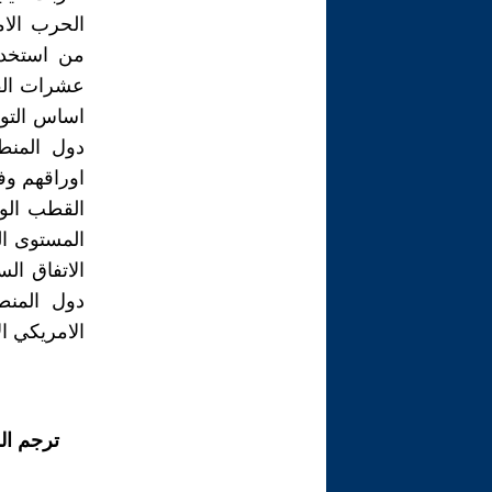
من استخدام
عشرات القن
اساس التواز
دول المنط
اوراقهم وف
القطب الوا
المستوى ال
الاتفاق ال
دول المنط
الامريكي ال
ترجم ال