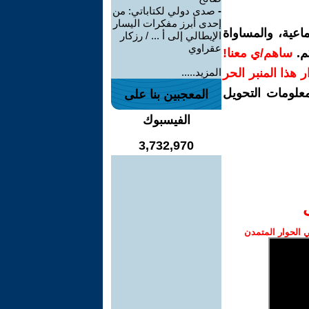
-
صدى دولي لكتاباتي: من
إحدى أبرز مفكرات اليسار
اعية، والمساواة
الإيطالي إلى أ ... / رزكار
عقراوي
م.
ساهم/ي معنا!
رار هذا المنبر الحر
المزيد.....
معلومات التحويل
المعجبين بنا على
الفيسبوك
3,732,970
الحوار المتمدن