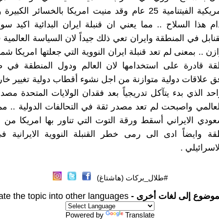
الحرب الامريكية الفيتنامية 25 عام وقد منيت امريكا بالخسائر ال
 هذا السلاح .. مما يعني ان قنبلة ايران البدائية اكيد سو
ابل في المنطقة وايران تعي ذلك جيداً لان السياسة العالمية 
ن .. بمعنى لم تعد قنبلة ايران النووية التي جعلتها امريكا شما
قة قادرة على استخدامها لان العالم ودول المنطقة في 
ق علاقات دولية متوازنة من اجل نشوء أقطاب دولية تغيير خار
حد الذي بدء يتآكل تدريجياً بعد فقدان الولايات المتحدة مصدا
عالمي واصبحت لم تعد مصدر ثقة في التحالفات الدولية .. مم
سعودي الايراني أسقط ورقة التوت التي تناور بها امريكا من ا
قة وايضاً ادى الى رمى خطر القنبلة النووية الايرانية ف
اسرائيلي .
#طلال_بركات (هاشتاغ)
موضوع إلى لغات أخرى -
ate the topic into other languages
Powered by
Translate