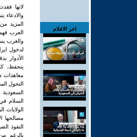
لانها فقد
والادعاء ب
المزيد من 
اخر الافلام
العرب فهموا
والغرب يساع
لدخول ايران
الأدوار بد
يتحفظ، كل
معاهدات دف
التحول الم
السعودية 
السلام في
الولايات ا
مصالحها ال
النفوذ الص
بالرغم من