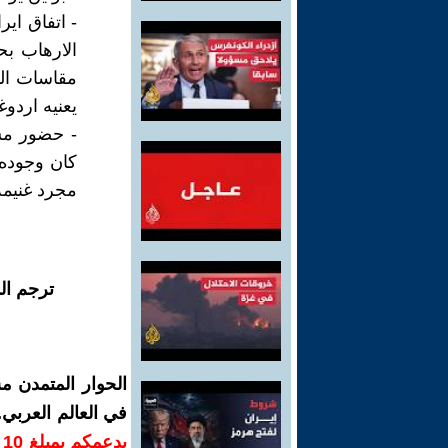
- اتفاق اي
الارهاب ب
مقاسات الد
يعنيه اردوغ
- حضور مس
كان وجوده 
مجرد غنيمة 
ترجم ال
الحوار المتمدن م
في العالم العربي
ب