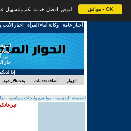
موافق - OK
لتوفير افضل خدمة لكم ولتسهيل عملي
أخبار عامة
-
وكالة أنباء المرأة
-
اخبار الأدب و
الموقع
يسارية
"من أج
حاز ال
إذا لديك
الزوار
اضافة/خدمات
بحث/الارشيف
الصفحة الرئيسية
-
مواضيع وابحاث سياسية
-
طلا
تبرعاتكم