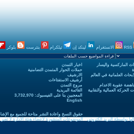
RSS
الانستغرام
لينكد إن
تيلكرام
بنترست
بلوكر
ث الماركسية واليسار
اخبار التمدن
ة
حملات الحوار المتمدن التضامنية
حاث العلمانية في العالم
الارشيف
أرشيف الاستفتاءات
اهضة عقوبة الاعدام
مروج التمدن
الحركة العمالية والنقابية
القائمة البريدية
المعجبين بنا على الفيسبوك: 3,732,970
English
حقوق النسخ واعادة النشر متاحة للجميع مع الإشا
ا بواسطة البريد الكتروني
الموضوعات المنشورة لاعضاء هيئة الادارة لا تعبر