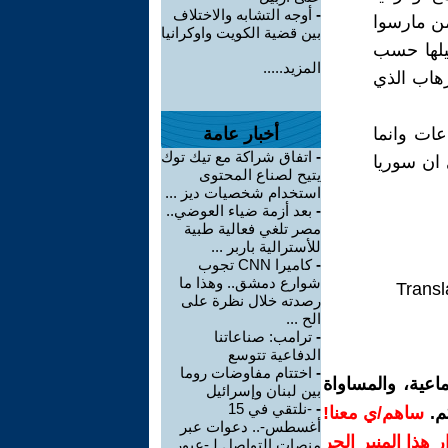
-
أوجه التشابه والاختلاف
ن مارسوا
بين قضية الكويت واوكرانيا
يلها حسب
المزيد.....
رهاب الذي
ات وانما
أخبار عامة
-
اتفاق شراكة مع تيك توك
ان سوريا
يتيح لصناع المحتوى
استخدام شخصيات ديز ...
-
بعد أزمة ضياء العوضي..
مصر تلغي فعالية طبية
للأسترالية باربر ...
-
كاميرا CNN تجوب
شوارع دمشق.. وهذا ما
Transl
رصدته خلال نظرة على
الح ...
-
ترامب: صناعاتنا
الدفاعية تتوسع
-
اختتام مفاوضات روما
اعية، والمساواة
بين لبنان وإسرائيل
-
-نلتقي في 15
م.
ساهم/ي معنا!
أغسطس-.. دعوات عبر
رار هذا المنبر الحر
منصات التواصل لـ-عبور