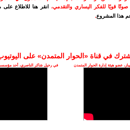
وتًا قويًا للفكر اليساري والتقدمي
،
انقر هنا للاطلاع على 
م هذا المشروع
.
شترك في قناة «الحوار المتمدن» على اليوتيوب
ز، عضو هيئة إدارة الحوار المتمدن
في رحيل شاكر الناصري، أحد مؤسسي 