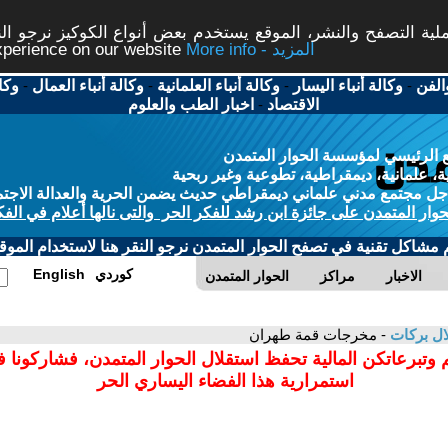
ة التصفح والنشر، الموقع يستخدم بعض أنواع الكوكيز نرجو النق
More info - المزيد
experience on our website
الفن
-
وكالة أنباء اليسار
-
وكالة أنباء العلمانية
-
وكالة أنباء العمال
-
وكا
الاقتصاد
-
اخبار الطب والعلوم
 الرئيسي لمؤسسة الحوار المتمدن
، علمانية، ديمقراطية، تطوعية وغير ربحية
ل مجتمع مدني علماني ديمقراطي حديث يضمن الحرية والعدالة الاجتم
حوار المتمدن على جائزة ابن رشد للفكر الحر والتى نالها أعلام في الفك
م مشاكل تقنية في تصفح الحوار المتمدن نرجو النقر هنا لاستخدام الموقع
كوردي
English
الاخبار
مراكز
الحوار المتمدن
ل بركات
- مخرجات قمة طهران
 وتبرعاتكن المالية تحفظ استقلال الحوار المتمدن، فشاركونا 
استمرارية هذا الفضاء اليساري الحر