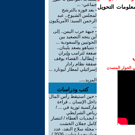
جماعي- ...
معلومات التحويل
-
بعد فوزه بالترشح
لمجلس الشيوخ.. عبد
الرحمن السيد: الأمريكيون
...
-
جبهة حرب اليمن.. إلى
أين يتجه التصعيد بين
الحوثيين والسعودية ...
-
نتنياهو يصعد بلبنان..
صفعة لترامب وإيران
-
إيطاليا.. القضاء يوقف
صفقة نظام رادار
الحوار المتمدن
إسرائيلي لمطار ليونارد ...
المزيد.....
كتب ودراسات
-
حين استيقظ رأس المال
داخل الإنسان .. قراءة
ماركسية ثورية في ... /
رياض الشرايطي
-
ابجديات العطاء / انتصار
كامل جفلان الخشت
-
مجلة سلاح النقد، عدد
جوان-جويلية-اوت 2026 /