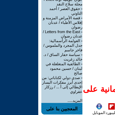
مجلة سلاح النقد
-
حقوق العصر / أحمد
التاوتي
-
قصة الأمراض المزمنة و
إفلاس الأطباء / عدنان
رضوان
Letters from the East /
-
عدنان رضوان
-
العولمة الرأسمالية:
جدل المجرد والملموس /
فاخر جاسم
-
سياسة حفار الساق / د.
خالد زغريت
-
الطائفية المتغلغلة في
لبنان / حسين محمود
صالح
-
صدى دولي لكتاباتي: من
إحدى أبرز مفكرات اليسار
انية على
الإيطالي إلى أ ... / رزكار
عقراوي
المزيد.....
المعجبين بنا على
يبورد
الموبايل