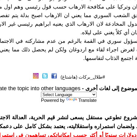
ران وتركيا على مكافحة الارهاب حسب قول رئيسي وهم اول م
حق الشعب السوري مما يعني ان الارهاب اصبح بدلة يتم تفص
ول المخادعة لان الارهاب الذي يعنيه ابراهيم رئيسي غير الا
ان أي كلاً يغني على ليلاه.
ؤول سوري في القمة بالرغم من عدم مشاركته في الاجتماع
لغرض اجراء لقاء مع اردوغان ولكن لم يحصل ذلك مما يعني 
اجتمع الذئاب لتقاسمها.
#طلال_بركات (هاشتاغ)
موضوع إلى لغات أخرى -
ate the topic into other languages
Powered by
Translate
شروع تطوعي مستقل يسعى لنشر قيم الحرية، العدالة الاجتم
. ولضمان استمراره واستقلاليته، يعتمد بشكل كامل على دعمك
دعمكم بمبلغ 10 دولارات سنويًا أو أكثر حسب إمكانياتكم، تساهمون في استم