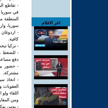
- تقاطع الر
في سوريا خ
المنطقة مم
اخر الافلام
سوريا، وار
- اردوغان 
كافية.
- تركيا تب
- للضغط من
دفع مساعدا
- حضور بو
مشتركة.
- اتخاذ س
العقوبات و
اللقاء ولو
ومن المفارق
- بوتين يو