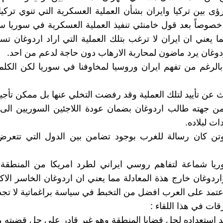
ؤى بين تركيا وايران بشأن العملية العسكرية التي تنوي تركيا ا
صوصاً بعد قول خامنئي تنفيذ العملية العسكرية في سوريا 
ا يعني ان ايران لا ترغب بتلك العملية التي اراد اردوغان تس
دوغان يرد ماضون لمحاربة الارهاب دون حاجة لدعم من احد.
بالرغم من تفهم ايران وروسيا لمخاوفنا في سوريا لكن الك
حث عن تأييد لتلك العملية وقد رفضت التخلي عنها بل ممكن تأجي
 جهته طالب اردوغان بضمان عودة اللاجئين السوريين الى ب
ت لبلاده.
تن كان رسالة للغرب بوجود تضامن بين الدول التي تتعرض
وريا شماعة لتفاهم روسي ايراني لطرد امريكا من المنطقة
اردوغان خارج هذة المعادلة مما يعني ان اردوغان الخاسر الاك
 اعتمد على العرب افضل من التخبط في سياسة براغماتية لا تجدي
ات في هذا اللقاء :
كد استعداده لحل قضايا المنطقة وهو غير قادر على حل قضيته مع