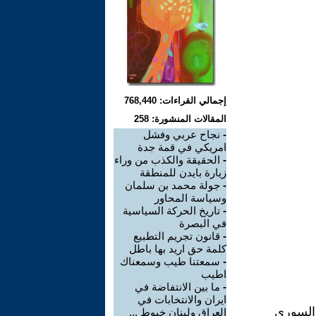
إجمالي القراءات: 768,440
المقالات المنشورة: 258
-
نجاح عربي وفشل
امريكي في قمة جدة
-
الحقيقة والكذب من وراء
زيارة بايدن للمنطقة
-
جولة محمد بن سلمان
وسياسة المحاور
-
تاريخ الحركة السياسية
في البصرة
-
قانون تجريم التطبيع
كلمة حق اريد بها باطل
-
سمعتنا طيب وسمعناك
اطيب
-
ما بين الانتفاضة في
ايران والانتخابات في
 السوري
العراق ولبنان خيوط ...