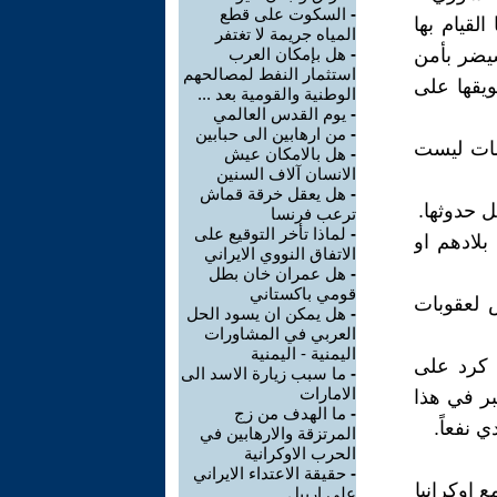
-
السكوت على قطع
لقيام بها
المياه جريمة لا تغتفر
سيضر بأمن
-
هل بإمكان العرب
استثمار النفط لمصالحهم
ويقها على
الوطنية والقومية بعد ...
-
يوم القدس العالمي
-
من ارهابين الى حبابين
لمات ليست
-
هل بالامكان عيش
الانسان آلاف السنين
-
هل يعقل خرقة قماش
ل حدوثها.
ترعب فرنسا
-
لماذا تأخر التوقيع على
لادهم او
الاتفاق النووي الايراني
-
هل عمران خان بطل
قومي باكستاني
 لعقوبات
-
هل يمكن ان يسود الحل
العربي في المشاورات
اليمنية - اليمنية
 كرد على
-
ما سبب زيارة الاسد الى
الامارات
بر في هذا
-
ما الهدف من زج
 نفعاً.
المرتزقة والارهابين في
الحرب الاوكرانية
-
حقيقة الاعتداء الايراني
 اوكرانيا
على اربيل