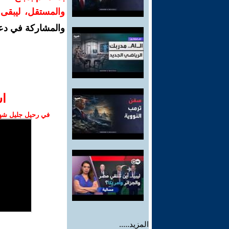
والمستقل، ليبقى ص
والمشاركة في دع
ا‫
في رحيل جليل شهبا
المزيد.....