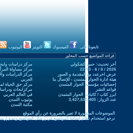
تابعونا على:
الفيسبوك
التويتر
اليوتيوب
أخر تحديث: حميد كشكولي
مركز دراسات وابحا
2026 / 8 / 6 - 22:53
مركز مساواة المرأ
عرض اخرعدد مع المقدمة و الصور
مركز الدراسات والاب
هيئة ادارة الحوار المتمدن - للإتصال بنا
العربي
إحصائيات مؤسسة الحوار المتمدن
مركز حق الحياة لمن
قواعد النشر
مركزابحاث ودراسات 
ابرز كتاب / كاتبات الحوار المتمدن
في العالم العربي
عدد الزوار: 3,427,635,405
يوتيوب التمدن
مكتبة التمدن
الموضوعات المنشورة لا تعبر بالضرورة عن رأي الموقع
نرجو استخدام نظام إضافة المواضيع في إرسال المواضيع وعدم إرساله