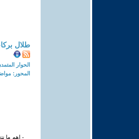
طلال بركا
الحوار المتمدن-العدد: 7315 - 22
المحور: مواض
- اهم ما ن