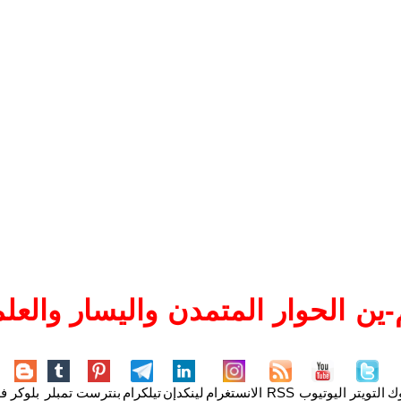
ين الحوار المتمدن واليسار والعلم
وك
التويتر
اليوتيوب
RSS
الانستغرام
لينكدإن
تيلكرام
بنترست
تمبلر
بلوكر
فل