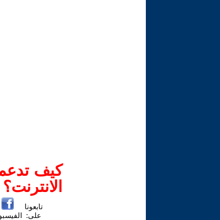
كيف تدعم-
الانترنت؟
تابعونا
على:
الفيسب