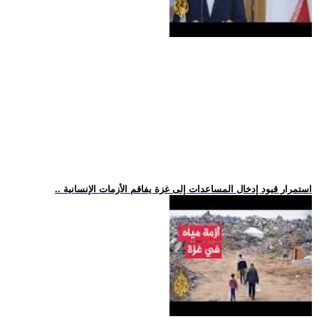
.. استمرار قيود إدخال المساعدات إلى غزة يفاقم الأزمات الإنسانية