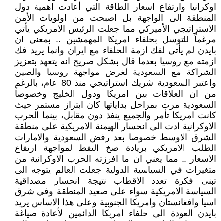
اوكرانيا وارتفاع اسعار الطاقة التي أعادت اهمية دول
المنطقة الى الواجهة بل اصبحت من اولويات الأمن
الاستراتيجي الأميركي مما جعلت الرئيس الامريكي يأتي
مرغماً للتوسل بحلفاء امريكا المهمشين .. بمعني ان
بايدن لم يأتي لفك ازمة الحلفاء مع ايران وانما يريد فك
ازمته مع روسيا بعدما قال بشكل صريح انه يتعهد بتعزيز
الشراكة مع السعودية لغرض مواجهة روسيا والصين
واعتبر السعودية شريك استراتيجي منذ 80 عام، بالرغم
من ان العلاقات بين امريكا ودول الخليج وخصوصاً
السعودية مرت بمراحل بداياتها كان ابتزاز مستمر حيث
كانت امريكا تأمر والجميع ينفذ دون مقابل، بينما الحرب
الاوكرانية ادت الى انحسار الهيمنة الامريكية على منطقة
الشرق الاوسط خصوصا بعد رفض السعودية والامارات
الطلب الامريكي بزيادة ضخ النفط لمواجهة ارتفاع
الاسعار .. مما يعني ان ما افرزته الحرب الاوكرانية من
متغيرات في السياسية الدولية جعلت العالم يتوجه الى
تبني فكرة تعدد الاقطاب نتيجة انحسار مصداقية
السياسة الامريكية سواء على صعيد المنطقة وفي شرق
اسيا وافغانستان وامريكا الجنوبية وعلى هذا الاساس يريد
بايدن العودة الى حلفاء امريكا الدائمين لأعادة صياغة