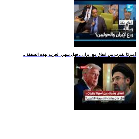
.. أميركا تقترب من اتفاق مع إيران.. فهل تنتهي الحرب بهذه الصفقة