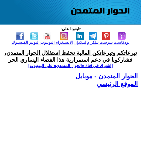
تابعونا على:
بودكاست
بنترست
تيلكرام
لينكدإن
الانستغرام
اليوتيوب
التويتر
الفيسبوك
تبرعاتكم وتبرعاتكن المالية تحفظ استقلال الحوار المتمدن،
فشاركونا في دعم استمرارية هذا الفضاء اليساري الحر
[اشترك في قناة ‫«الحوار المتمدن» على اليوتيوب]
الحوار المتمدن - موبايل
الموقع الرئيسي