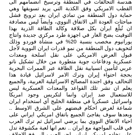
هندسة التحالفات في المنطقة وترسيخ انضمامهم الى
القطب الامريكي وفق الكذبة التي يريد تسويقها وهي
حماية دول المنطقة من تمادي ايران بعد ترويج فشل
مباحثات العودة الى الاتفاق النووي، وايضاً ليس مصادفة
ان تُبلّغ ايران بكل صلافة وكالة الطاقة الذرية بهذا
التوقيت بضخ الغار في اجهزة طرد مركزي جديدة وانتاج
يورانيوم مخصب بنسبة 20% في منشأة فوردو وذلك
لتخويف دول المنطقة من نمو قدرات ايران النووية لأجل
قبول العرض الامريكي على نقل اسلحة ومعدات
عسكرية ودفاعات جوية متطورة من خلال تشكيل ناتو
عربي لتأمين انسيابية نقل الطاقة عبر الممرات البحرية
بحجة احتواء إيران وترك الامر لاسرائيل قيادة هذا
التحالف وفق اجندة المصالح الاسرائيلية الغربية، والجميع
يعلم ان نشر تلك القواعد والمعدات العسكرية ليس
للاستعمال ضد ايران وانما لتكريس وجود امريكا
واسرائيل عسكرياً في منطقة الخليج أي استخدام ايران
شماعة لغرض احكام قبضتهم على الشرق الاوسط ..
وبعدها سوف يفاجئ الجميع باتفاق امريكي ايراني على
احياء الاتفاق النووي بما يرضي اسرائيل ثم ترك العرب
في قلب المواجهة مع ايران .. نعم انها لعبة مكشوفة تدل
على تخادم امريكي ايراني لجر العرب الى فخ الاحلاف