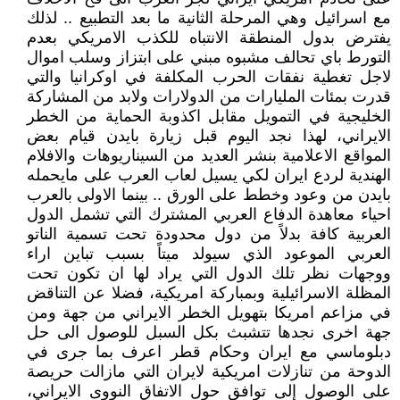
مع اسرائيل وهي المرحلة الثانية ما بعد التطبيع .. لذلك
يفترض بدول المنطقة الانتباه للكذب الامريكي بعدم
التورط باي تحالف مشبوه مبني على ابتزاز وسلب اموال
لاجل تغطية نفقات الحرب المكلفة في اوكرانيا والتي
قدرت بمئات المليارات من الدولارات ولابد من المشاركة
الخليجية في التمويل مقابل اكذوبة الحماية من الخطر
الايراني، لهذا نجد اليوم قبل زيارة بايدن قيام بعض
المواقع الاعلامية بنشر العديد من السيناريوهات والافلام
الهندية لردع ايران لكي يسيل لعاب العرب على مايحمله
بايدن من وعود وخطط على الورق .. بينما الاولى بالعرب
احياء معاهدة الدفاع العربي المشترك التي تشمل الدول
العربية كافة بدلاً من دول محدودة تحت تسمية الناتو
العربي الموعود الذي سيولد ميتاً بسبب تباين اراء
ووجهات نظر تلك الدول التي يراد لها ان تكون تحت
المظلة الاسرائيلية وبمباركة امريكية، فضلا عن التناقض
في مزاعم امريكا بتهويل الخطر الايراني من جهة ومن
جهة اخرى نجدها تتشبث بكل السبل للوصول الى حل
دبلوماسي مع ايران وحكام قطر اعرف بما جرى في
الدوحة من تنازلات امريكية لايران التي مازالت حريصة
على الوصول إلى توافق حول الاتفاق النووى الايراني،