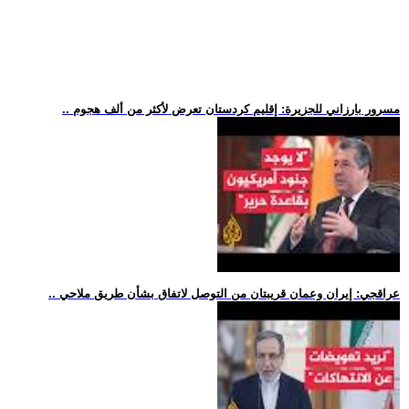
.. مسرور بارزاني للجزيرة: إقليم كردستان تعرض لأكثر من ألف هجوم
.. عراقجي: إيران وعمان قريبتان من التوصل لاتفاق بشأن طريق ملاحي