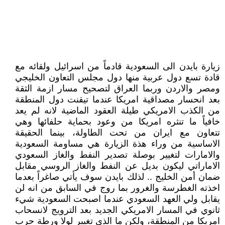
زيارة بايدن الى السعودية قادماً من اسرائيل ولقائه مع
قادة تسع دول عربية منها دول مجلس التعاون الخليجي
ومصر والاردن وربما العراق لتصحيح مسار ازمة الثقة
بعد انحسار مصداقية امريكا عندما تيقنت دول المنطقة
من الكذب الامريكي طيلة العقود الماضية لانه لم يعد
خافياً ما تنثره امريكا من وعود بحماية حلفائها وهي
تتعاون مع ايران من تحت الطاولة، بينما الحقيقة
الاساسية من وراء هذة الزيارة هي مساومة السعودية
والامارات لتغيير بوصلة تصدير النفط والغاز السعودي
الاماراتي ليكون بديل عن النفط والغاز الروسي مقابل
ضمان أمن الخليج .. لذلك بايدن سوف يأتي صاغراً بعدما
اخذته الغطرسة والغرور بما روج في السابق من انه لن
يقابل ولي العهد السعودي عندما اصبحت السعودية شيء
ثانوي في المسار الامريكي الجديد بعد الترويج لانسحاب
امريكا من المنطقة، ولكن ما الذي تغيير لولا ورطة حرب