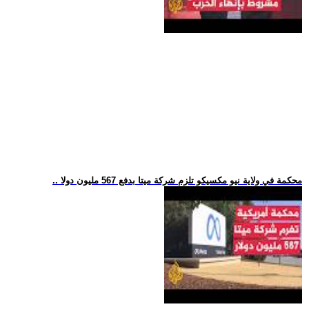
.. محكمة في ولاية نيو مكسيكو تلزم شركة ميتا بدفع 567 مليون دولا