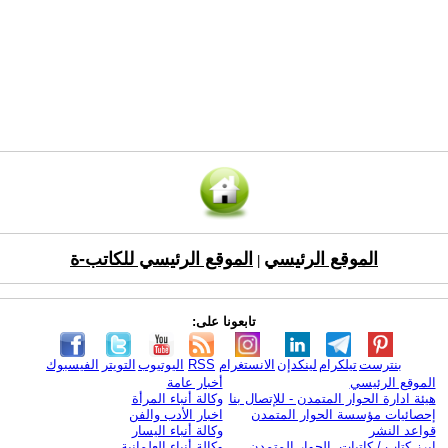
الموقع الرئيسي
الموقع الرئيسي للكاتب-ة
|
تابعونا على:
بنترست
تيلكرام
لينكدإن
الانستغرام
RSS
اليوتيوب
التويتر
الفيسبوك
الموقع الرئيسي
أخبار عامة
هيئة ادارة الحوار المتمدن - للإتصال بنا
وكالة أنباء المرأة
إحصائيات مؤسسة الحوار المتمدن
اخبار الأدب والفن
قواعد النشر
وكالة أنباء اليسار
ابرز كتاب / كاتبات الحوار المتمدن
وكالة أنباء العلمانية