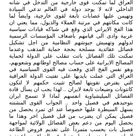
العراق لما تمكنت قوى خارجية من التدخل في شأنه
الداخلي لانه لا يوجد دولة في العالم تدعي السيادة
وتهيمن عليها عصابات تابعة لقوى خارجية، وايضاً لما
كانت مكانتهم في مرتبة العملاء والذيول، مما يعني ان
هذا الفخ الايراني الذي وقع في شباكه قيادات سياسية
عربية وادى الى قيامهم باضعاف المؤسسات الرسمية
لدولهم وتهميش جيوشهم النظامية من اجل تشكيل
فصائل عقائدية مسلحة بحجة حماية المذهب وعندما
تمكنت تلك الفصائل باتت تنقلب على الدولة لحماية
المصالح الايرانية على حساب مصالح اوطانهم وشعوبهم،
وهو نفس الفخ الذي وقعت فيه القوى السياسية في
العراق التي عملت بايديها على تفتيت الدولة العراقية
التي يفترض تقويتها لصالح تثبيت حكمهم لا لتكون
كانتونات وضيعات تابعة لايران .. لهذا يجب ان يسأل قادة
الفصائل الميليشياوية انفسهم لماذا لا تسمح ايران
بتوحيدهم في فصيل واحد .. الجواب القوى المشتته
يسهل السيطرة عليها خصوصاً عند اي تمرد يحصل من
فصيل يمكن ان يضرب من قبل فصيل اخر وهذا ما
يحصل اليوم من دعم بعض الفصائل الولائية لمواجهة
فصيل بات يحسب متمرداً على تقديم فروض الطاعة