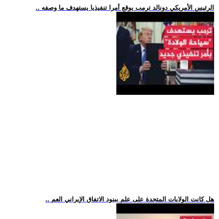
.. الرئيس الأمريكي دونالد ترمب يوقع أمرا تنفيذيا يستهدف ما وصفه
.. هل كانت الولايات المتحدة على علم ببنود الاتفاق الإيراني العم