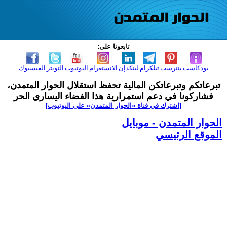
تابعونا على:
بودكاست
بنترست
تيلكرام
لينكدإن
الانستغرام
اليوتيوب
التويتر
الفيسبوك
تبرعاتكم وتبرعاتكن المالية تحفظ استقلال الحوار المتمدن،
فشاركونا في دعم استمرارية هذا الفضاء اليساري الحر
[اشترك في قناة ‫«الحوار المتمدن» على اليوتيوب]
الحوار المتمدن - موبايل
الموقع الرئيسي