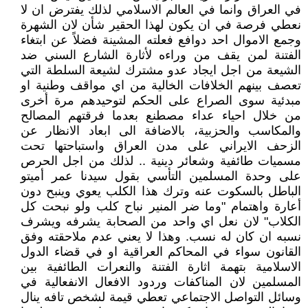
في العراق وانما في العالم الاسلامي لذلك يفترض ان لا
نعطي فرصة في ان يكون لهذا الحقير شأن لان الشهرة
وجمع الاموال احد دوافع فعلته المشينة فضلاً عن ابتغاء
الفتنة لمن يقف من وراءه لأثارة الشارع السني ضد
الشيعة من اجل ايجاد عدو مشترك لشيعة السلطة التي
تعصف بينهم الخلافات الخالية من اي مواقف وطنية او
مبدئية سوى الصراع على الحكم لتوحيدهم مرة أخرى
من خلال احياء عداء مصطنع بعدما فرقتهم المصالح
والمكاسب والحزبية، بالاضافة الى ابعاد الانظار عن
الزحف الايراني على مدن العراق واستباحتها تحت
مسميات طائفية وشعائر دينية .. لذلك من اجل الحرص
على وحدة المسلمين التأسي بقول سيدنا عمر أميتو
الباطل بالسكوت عنه وترك هذا الكلب يعوي وينبح دون
أعارة واهتمام "وما ضر المنير نباح كلب ولو نبحت كل
الكلاب" لان نعل اي واحد من الصحابة يشرفه ويشرف
نسبه ان كان له نسب. وهذا لا يعني عدم ملاحقته وفق
القانون سواء في المحاكم العراقية او في قضاء الدول
الاسلامية بتهمة اثارة الفتنة والنعرات الطائفية بين
المسلمين لان المناكفات وردود الافعال الانفعالية في
وسائل التواصل الاجتماعي تعطي قيمة لشخص تافه ينال