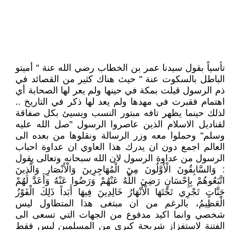
تأسياً بقول سيدنا عمر بن الخطاب رضي الله عنة " أميتو
الباطل بالسكوت عنة " حيث هناك كثير من القصائد في
ذم الرسول قيلت بمكة في حينها ولم يعر لها الصحابة أي
اهتمام فقبرت في مهدها ولم يعد لها ذكر في التاريخ ..
لذلك حينما يظهر تافه مبتور النسب ويسيئ بكل صفاقة
لقناديل الاسلام الذين عاصروا الرسول "صل الله عليه
وسلم" وحملوا معه وزر الرسالة ونقلوها من بعده الى
العالم اجمع دون ان يدرك هذا العاوي ان عداوة احباب
الرسول من عداوة الرسول لان الله سبحانه وتعالى يقول
: وَالسَّابِقُونَ الْأَوَّلُونَ مِنَ الْمُهَاجِرِينَ وَالْأَنْصَارِ وَالَّذِينَ
اتَّبَعُوهُمْ بِإِحْسَانٍ رَضِيَ اللَّهُ عَنْهُمْ وَرَضُوا عَنْهُ وَأَعَدَّ لَهُمْ
جَنَّاتٍ تَجْرِي تَحْتَهَا الْأَنْهَارُ خَالِدِينَ فِيهَا أَبَداً ذَلِكَ الْفَوْزُ
الْعَظِيمُ، بالرغم من ان مبتغى هذا المتطاول ليس
شخصي وانما اكيد مدفوع من الجهات التي تسعى الى
الفتنة لاستفزاز شريحة كبرى من المسلمين ليس فقط