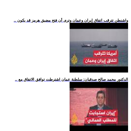
.. واشنطن تترقب اتفاق إيران وعمان وترى أن فتح مضيق هرمز قد يكون
.. الدكتور محمد صالح صدقيان: سلطنة عمان اشترطت توافق الاتفاق مع