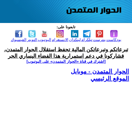
تابعونا على:
بودكاست
بنترست
تيلكرام
لينكدإن
الانستغرام
اليوتيوب
التويتر
الفيسبوك
تبرعاتكم وتبرعاتكن المالية تحفظ استقلال الحوار المتمدن،
فشاركونا في دعم استمرارية هذا الفضاء اليساري الحر
[اشترك في قناة ‫«الحوار المتمدن» على اليوتيوب]
الحوار المتمدن - موبايل
الموقع الرئيسي