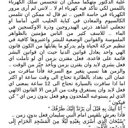
علية الدكتور متهكما ممكن ان تتحسس سلك الكهرباء
باللمس لكي نتأكد فيه كهرباء ام لا .. لانني لم أرى مرور
الكهرباء في حاسة العين .. ثم قال له ممكن ان تتلمس
الكالسيوم والمعادن في كباية الحليب التي أمامنا او
تجعلني اشاهد ذرتي الهيدروجين وذرة الاوكسجين في
الماء .. للاسف كثير من الناس مؤمنين بالظواهر
الملموسة والقوانين الوضعية للبشر واعتبروها كافية في
تنظيم حركة الحياة ولم يدركو ما يقابلها من الكون قانون
الهي واحد يعادل قوانين الدنيا حيث ان قوانين البشر
قائمة على قاعدة، فعل مقترن بزمن أي لو تأملت اي
فعل بشري لابد وان يقترن بزمن ويأخذ حيّز من الوقت ..
والزمن هنا نسبي يتغير مع السرعة فأذا سافرت من
عمان الى بغداد بالطائرة تحتاج الى وقت ساعة او اكثر
اما اذا سافرت بالسيارة تحتاج الى 12 ساعة بمعنى اي
فعل لابد وان يستغرق وقت من الزمن الا القانون الالهي
الذي لم يستوعبه الملحدون وهو فعل بدون زمن اي " كن
فيكون "
" أَنَا آتِيكَ بِهِ قَبْلَ أَن يَرْتَدَّ إِلَيْكَ طَرْفُكَ "
فأذا بعرش بلقيس امام النبي سليمان فعل بدون زمن ..
"سُبْحَانَ الَّذِي أَسْرَى بِعَبْدِهِ لَيْلًا مِنَ الْمَسْجِدِ الْحَرَامِ إِلَى
الْمَسْجِدِ الْأَقْصَى "