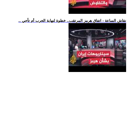
.. نقاش الساعة - اتفاق هرمز المرتقب.. خطوة لنهاية الحرب أم تأجي