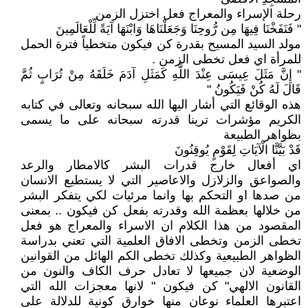
رحلة الإسراء والمعراج فعل اختزل الزمن
" فَنَفَخْنَا فِيهَا مِن رُّوحِنَا وَجَعَلْنَاهَا وَابْنَهَا آيَةً لِّلْعَالَمِينَ
مولد السيد المسيح بقدرة كن فيكون متخطياً فترة الحمل
للمرأة اي فعل تخطى الزمن .
" إِنَّ مَثَلَ عِيسَى عِنْدَ اللَّهِ كَمَثَلِ آدَمَ خَلَقَهُ مِنْ تُرَابٍ ثُمَّ
قَالَ لَهُ كُنْ فَيَكُونُ "
هذه الوقائع التي أشار اليها الله سبحانه وتعالى في كتابه
الكريم مؤشرات ترينا قدرته سبحانه على ما يسمى
بظواهر الطبيعة
قَدْ بَيَّنَّا الْآيَاتِ لِقَوْمٍ يُوقِنُونَ
اي أفعال خارج قدرات البشر كالامطار والرعد
والصواعق والزلازل والاعاصير التي لا يستطيع الانسان
من صدها او التحكم بها وانما مرئيات لكي يتفكر البشر
من خلالها بعظمة الله وقدرته بفعل كن فيكون .. بمعنى
المقصود من هذا الكلام ان الاسراء والمعراج هو فعل
تخطى الزمن وتخطى الافاق العلمية التي تعني بدراسة
الظواهر الطبيعية وكذلك تخطى الكم الهائل من القوانين
الوضعية لان جميعها لا تعادل حرف الكاف والنون من
القانون الالهي" كن فيكون " لانها معجزات الله التي
اعتبرها العلماء نوعان منها خوارق كونية للدلالة على