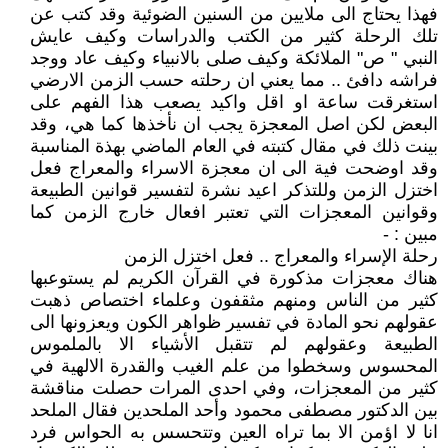
فهذا يحتاج الى ملايين من السنين الضوئية وقد كتب عن
تلك الرحلة كثير من الكتب والدراسات وكيف عايش
النبي " ص" الملائكة وكيف صلى بالانبياء وكيف عاد ووجد
فراشه دافئ .. مما يعني ان رحلته حسب الزمن الارضي
استغرقت ساعة او اقل واكيد يصعب هذا الفهم على
البعض لكن اصل المعجزة يجب ان نأخذها كما هي، وقد
بينت ذلك في مقال كتبته في العام الماضي بهذة المناسبة
وقد اوضحت فية الى ان معجزة الاسراء والمعراج فعل
اختزل الزمن وللتذكر اعيد نشرة لتفسير قوانين الطبيعة
وقوانين المعجزات التي تعتبر افعال خارج الزمن كما
مبين : -
رحلة الإسراء والمعراج .. فعل اختزل الزمن
هناك معجزات مذكورة في القرآن الكريم لم يستوعبها
كثير من الناس ومنهم مثقفون وعلماء اختصاص ذهبت
عقولهم نحو المادة في تفسير ظواهر الكون ويعزونها الى
الطبيعة وعقولهم لم تتقبل الأشياء الا بالملموس
المحسوس وسخطوا من علم الغيب والقدرة الالهية في
كثير من المعجزات، وفي احدى المرات حصلت مناقشة
بين الدكتور مصطفى محمود وأحد الملحدين فقال الملحد
انا لا اؤمن الا بما تراه العين وتتحسس به الحواس فرد