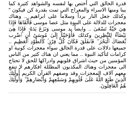
قدرة الخالق التي أختص بها لنفسه والشواهد كثيرة كما
بينا ومنها الاسراء والمعراج التي تمت بقدرة كن فيكون "
وكذلك جعل النار برداً وسلاماً على ابراهيم .. وهناك
معجزات للدلالة على النبوة مثل عصا موسى فَأَلْقَاهَا فَإِذَا
هِيَ حَيَّةٌ تَسْعَىٰ .. وايضاً يد موسى وَنَزَعَ يَدَهُۥ فَإِذَا هِىَ
بَيْضَآءُ لِلنَّٰظِرِينَ وكذلك فَأَوْحَيْنَآ إِلَىٰ مُوسَىٰٓ أَنِ ٱضْرِب
بِّعَصَاكَ ٱلْبَحْرَ ۖ فَٱنفَلَقَ فَكَانَ كُلُّ فِرْقٍۢ كَٱلطَّوْدِ ٱلْعَظِيمِ ..
جميعها دلالات على قدرة الخالق سواء معجزات كونية او
كرامات لتأكيد النبوة .. مما يعني ان هناك كثير من الناس
المؤمنين من حيث اشراق قلوبهم وادراكها للحق لا تحتاج
الى معجزات وهناك المكذبون المظللة افكارهم لا تنفع
معهم آلاف المعجزات وقد وصفهم القرآن الكريم أُولَٰئِكَ
الَّذِينَ طَبَعَ اللَّهُ عَلَىٰ قُلُوبِهِمْ وَسَمْعِهِمْ وَأَبْصَارِهِمْ ۖ وَأُولَٰئِكَ
هُمُ الْغَافِلُونَ.