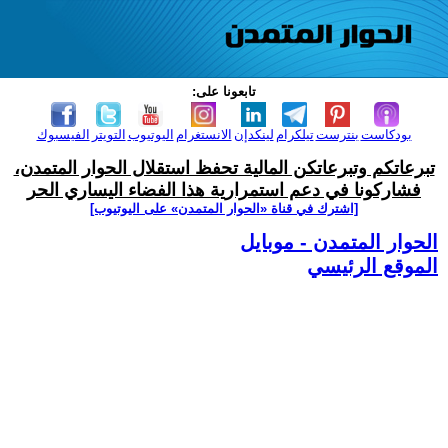
تابعونا على:
بودكاست
بنترست
تيلكرام
لينكدإن
الانستغرام
اليوتيوب
التويتر
الفيسبوك
تبرعاتكم وتبرعاتكن المالية تحفظ استقلال الحوار المتمدن،
فشاركونا في دعم استمرارية هذا الفضاء اليساري الحر
[اشترك في قناة ‫«الحوار المتمدن» على اليوتيوب]
الحوار المتمدن - موبايل
الموقع الرئيسي