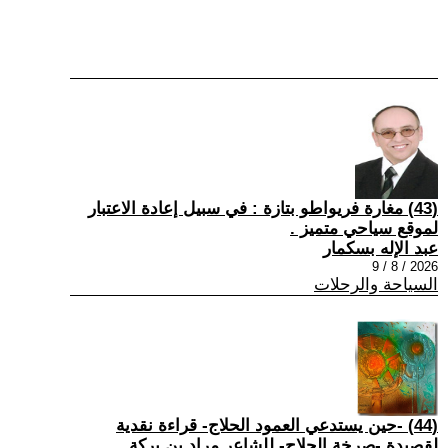
(43) مغارة فريواطو بتازة : في سبيل إعادة الاعتبار
لموقع سياحي متميز .
عبد الإله بسكمار
2026 / 8 / 9
السياحة والرحلات
(44) -حين يستدعي العمود الحلاج- قراءة نقدية
لقصيدة -صرخة الحلاج- للشاعر مراد بن بركة