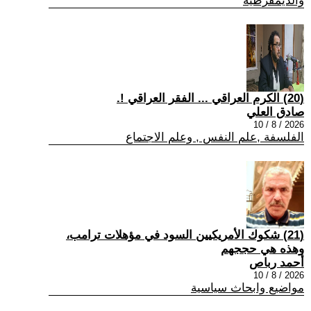
والديمقرطية
(20) الكرم العراقي ... الفقر العراقي !.
صادق العلي
2026 / 8 / 10
الفلسفة ,علم النفس , وعلم الاجتماع
(21) شكوك الأمريكيين السود في مؤهلات ترامب،
وهذه هي حججهم
أحمد رباص
2026 / 8 / 10
مواضيع وابحاث سياسية