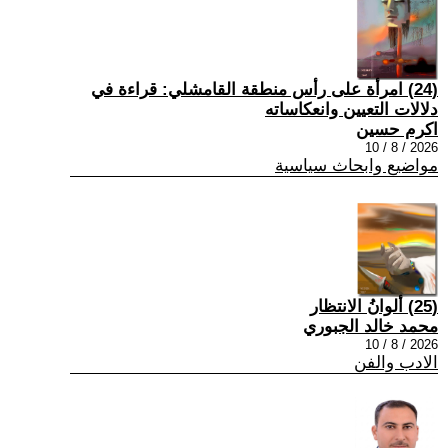
(24) امرأة على رأس منطقة القامشلي: قراءة في
دلالات التعيين وانعكاساته
اكرم حسين
2026 / 8 / 10
مواضيع وابحاث سياسية
(25) ألوانُ الانتظار
محمد خالد الجبوري
2026 / 8 / 10
الادب والفن