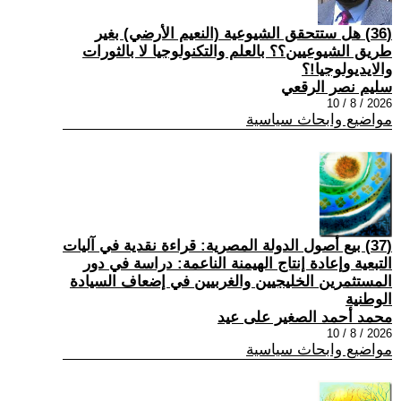
(36) هل ستتحقق الشيوعية (النعيم الأرضي) بغير
طريق الشيوعيين؟؟ بالعلم والتكنولوجيا لا بالثورات
والايديولوجيا!؟
سليم نصر الرقعي
2026 / 8 / 10
مواضيع وابحاث سياسية
(37) بيع أصول الدولة المصرية: قراءة نقدية في آليات
التبعية وإعادة إنتاج الهيمنة الناعمة: دراسة في دور
المستثمرين الخليجيين والغربيين في إضعاف السيادة
الوطنية
محمد أحمد الصغير على عيد
2026 / 8 / 10
مواضيع وابحاث سياسية