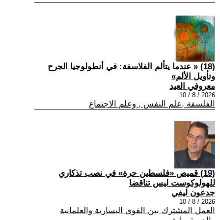
(18) « عندما يتألم الفلاسفة: في أنطولوجيا الجرح
وتأويل الألم»
معروفي العيد
2026 / 8 / 10
الفلسفة ,علم النفس , وعلم الاجتماع
(19) قميص «فلسطين حرة» في نصب تذكاري
للهولوكوست ليس تناقضا
جدعون ليفي
2026 / 8 / 10
العمل المشترك بين القوى اليسارية والعلمانية