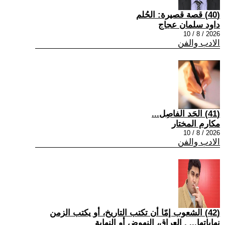
(40) قصة قصيرة: الحُلم
داود سلمان عجاج
2026 / 8 / 10
الادب والفن
(41) الحَد الفاصِل...
مكارم المختار
2026 / 8 / 10
الادب والفن
(42) الشعوب إمّا أن تكتب التاريخ، أو يكتب الزمن
نهاياتها... . العراق، النهوض أو النهاية