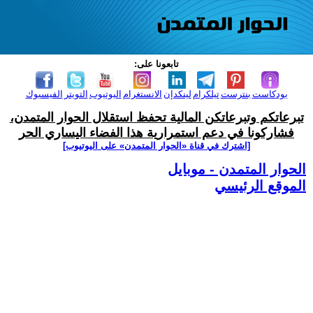
تابعونا على:
بودكاست
بنترست
تيلكرام
لينكدإن
الانستغرام
اليوتيوب
التويتر
الفيسبوك
تبرعاتكم وتبرعاتكن المالية تحفظ استقلال الحوار المتمدن،
فشاركونا في دعم استمرارية هذا الفضاء اليساري الحر
[اشترك في قناة ‫«الحوار المتمدن» على اليوتيوب]
الحوار المتمدن - موبايل
الموقع الرئيسي