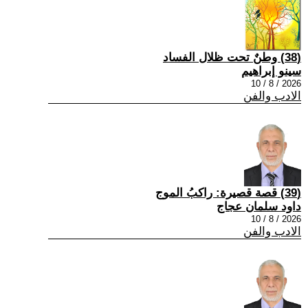
(38) وطنٌ تحت ظلال الفساد
سينو إبراهيم
2026 / 8 / 10
الادب والفن
(39) قصة قصيرة: راكبُ الموج
داود سلمان عجاج
2026 / 8 / 10
الادب والفن