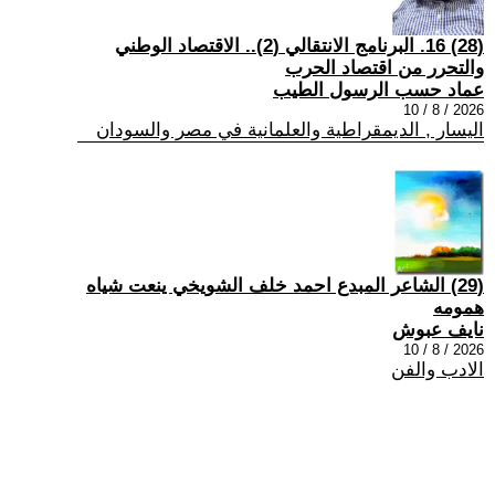
(28) 16. البرنامج الانتقالي (2).. الاقتصاد الوطني
والتحرر من اقتصاد الحرب
عماد حسب الرسول الطيب
2026 / 8 / 10
اليسار , الديمقراطية والعلمانية في مصر والسودان
(29) الشاعر المبدع احمد خلف الشويخي ينعت شياه
همومه
نايف عبوش
2026 / 8 / 10
الادب والفن