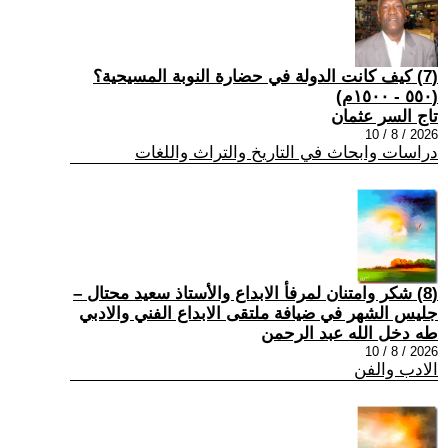
(7) كيف كانت الدولة في حضارة النوبة المسيحية؟
(٥٥٠ - ١٥٠٠م)
تاج السر عثمان
2026 / 8 / 10
دراسات وابحاث في التاريخ والتراث واللغات
(8) شكر وامتنان لمرفأ الابداع والأستاذ سعيد محتال –
جليس الشهر في ضيافة ملتقى الابداع الفني والادبي
طه دخل الله عبد الرحمن
2026 / 8 / 10
الادب والفن