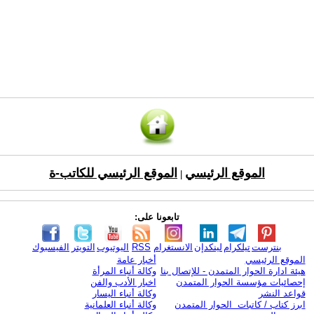
الموقع الرئيسي
الموقع الرئيسي للكاتب-ة
|
تابعونا على:
بنترست
تيلكرام
لينكدإن
الانستغرام
RSS
اليوتيوب
التويتر
الفيسبوك
الموقع الرئيسي
أخبار عامة
هيئة ادارة الحوار المتمدن - للإتصال بنا
وكالة أنباء المرأة
إحصائيات مؤسسة الحوار المتمدن
اخبار الأدب والفن
قواعد النشر
وكالة أنباء اليسار
ابرز كتاب / كاتبات الحوار المتمدن
وكالة أنباء العلمانية