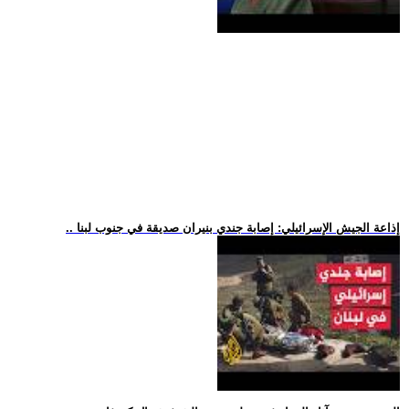
.. إذاعة الجيش الإسرائيلي: إصابة جندي بنيران صديقة في جنوب لبنا