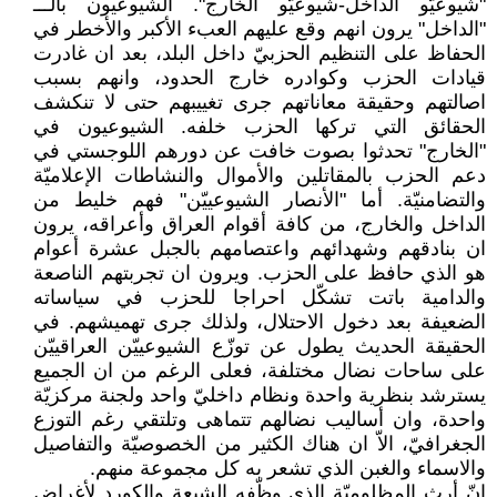
"شيوعيّو الداخل-شيوعيّو الخارج". الشيوعيون بالـــ
"الداخل" يرون انهم وقع عليهم العبء الأكبر والأخطر في
الحفاظ على التنظيم الحزبيّ داخل البلد، بعد ان غادرت
قيادات الحزب وكوادره خارج الحدود، وانهم بسبب
اصالتهم وحقيقة معاناتهم جرى تغييبهم حتى لا تنكشف
الحقائق التي تركها الحزب خلفه. الشيوعيون في
"الخارج" تحدثوا بصوت خافت عن دورهم اللوجستي في
دعم الحزب بالمقاتلين والأموال والنشاطات الإعلاميّة
والتضامنيّة. أما "الأنصار الشيوعييّن" فهم خليط من
الداخل والخارج، من كافة أقوام العراق وأعراقه، يرون
ان بنادقهم وشهدائهم واعتصامهم بالجبل عشرة أعوام
هو الذي حافظ على الحزب. ويرون ان تجربتهم الناصعة
والدامية باتت تشكّل احراجا للحزب في سياساته
الضعيفة بعد دخول الاحتلال، ولذلك جرى تهميشهم. في
الحقيقة الحديث يطول عن توزّع الشيوعييّن العراقييّن
على ساحات نضال مختلفة، فعلى الرغم من ان الجميع
يسترشد بنظرية واحدة ونظام داخليّ واحد ولجنة مركزيّة
واحدة، وان أساليب نضالهم تتماهى وتلتقي رغم التوزع
الجغرافيّ، الاّ ان هناك الكثير من الخصوصيّة والتفاصيل
والاسماء والغبن الذي تشعر به كل مجموعة منهم.
إنّ أرث المظلوميّة الذي وظّفه الشيعة والكورد لأغراض