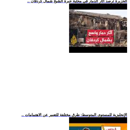
.. الجزيرة ترصد آثار الدمار في محلية جبرة الشيخ شمال كردفان
.. الإنجليزية للمستوى المتوسط: طرق مختلفة للتعبير عن الاهتمامات