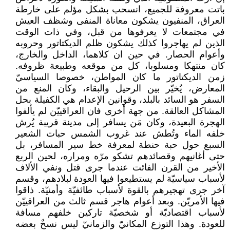
باتت معروفة للجميع، انسحب بشكل مؤلم على خارطة
العراق، المنفيون يشكون معاناة المنفى وشظف العيش
في مجتمعات لا يعرفوها من قبل، وفي ذات الوقت
الذين لم يهاجروا كذلك يشكون ظلم الديكتاتور وحروبه
وأعوام الحصار. في حين ان كلاهما، الداخل والخارج،
كان منتهكا ومسلوبا، كل من موقعه وطبيعة ظروفه.
زمن الديكتاتور ما كان المواطن، خصوصا السياسيّ
المعارض، يُخيّر بين الرحيل والبقاء، وكان المنع من
السفر هو السائد بالبلد، وقوانين الإعدام هي الكفيلة بحل
المشاكل العالقة. من جهة أخرى فان العراقييّن لم يألفوا
الهجرة البعيدة، وكان مَن يسافر إلى مدينة قريبة يُرش
خلفه الماء وتُطش عند غروب الشمس حبات الشعير
السبع حول حبة حنطة لمعرفة خط سير المسافر، بل
حتى أغانيهم وقصائدهم تشكو مرّه ومراره، لحين الربع
الأخير من القرن الفائت عندما جرى قتل ونفي الألاف
لأسباب سياسيّة لم يستطيعوا فيها العودة لبلادهم، وقسم
آخر جرى تهجيرهم بالقوة لأسباب طائفيّة وأمنيّة. ذاقوا
فيها الأمريّن. وبعد أعوام هاجر قسم ثالث من العراقييّن
لأسباب اقتصاديّة أو شخصيّة تاركين خلفهم مسافة
للعودة. وهذا التوزع المكانيّ والزمانيّ ليس نسخٌ بعضه