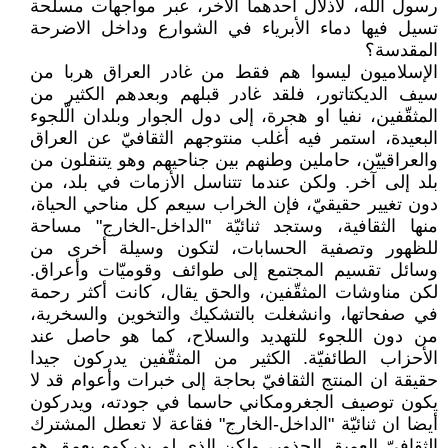
رسول الله، لأذلال أحدهما الآخر، عبر مواجهات مسلّحة
تسيل فيها دماء الأبرياء في الشوارع وداخل الاضرحة
المقدسة؟
الإسلاميون ليسوا هم فقط من غادر العراق هربا من
سيف الديكتاتور، فلقد غادر قبلهم وبعدهم الكثير من
المثقّفين، نفيا او هجرة، إلى دول الجوار وبلدان الّلجوء
البعيدة، استمر فيه أغلب منتوجهم الثقافيّ عن العراق
والعراقييّن، حاملين وطنهم بين جناحيهم وهو يتنقلون من
بلد إلى آخر. ولكن عندما تتناسل الأزمات في بلد، من
دون تغيير حقيقيّ، فإن الخراب سيعم كل مناحي الحياة،
منها الثقافية، وستجد ثنائيّة "الداخل-الخارج" مساحة
للظهور وتصفية الحسابات، لتكون وسيلة أخرى من
وسائل تقسيم المجتمع إلى طوائف وقوميّات وأعراق.
لكن مناوشات المثقّفين، والحق يقال، كانت أكثر رحمة
في صفحاتها، وانشغلت بالتشكيك والتخوين والسخرية،
من دون اللجوء للتهديد والسلاح، كما هو حاصل عند
الأحزاب الطائفيّة. الكثير من المثقّفين يدركون جيدا
حقيقة ان المنتج الثقافيّ بحاجة إلى خبرات وأعوام قد لا
يكون توصيف الجغرومكاني حاسما في جودته، ويدركون
أيضا ان ثنائيّة "الداخل-الخارج" فقاعة لا تعطل المشترك
الثقافيّ العميق الجذور، ولكن الذي لم يدركوه بعمق هو