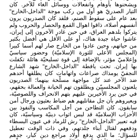
ويشحنوها بأوهام وانفعالات ووسائل الغاء للآخر. كان
التيار الصدريّ هو أول من ركب موجة "الداخل-الخارج"
بعد عام على سقوط الصنم، فلقد كان الصدريون يرون
أنفسهم أصلاء، ذاقوا اهوال القمع والحصار والحروب ولم
يتركوا بلدهم العراق، في حين غادر الآخرون إلى إيران،
عاشوا حياة جيدة هناك، أو على الأقل هي أفضل بكثير
من حياتهم، وحين عادوا من الخارج صار لهم أسما كبيرا
(المجلس الأعلى للثورة الإسلاميّة) وحضور سياسيّ
وإعلاميّ مؤثر، بالإضافة إلى قوة تسليحيّة هائلة تكفلت
بها إيران. تحت يافطة "الداخل-الخارج" شهد الشارع
النجفيّ يومذاك صراعات واتهامات كان يطلقها أحدهم
ضد الآخر عند كل مواجهة مسلّحة بينهما؛ الصدريون
يلعنون المجلسييّن ويطلقون تهم الخيانة والعمالة بحقهم،
في حين يرد الأخيرين عليهم بتهم الانحراف واللصوصيّة،
ويعيروهم بأن جل مقاتليهم هم ضباط بعثيون ورجال أمن
سابقون. كان التطاحن من أجل المكاسب والنفوذ بين
الأحزاب الإسلاميّة قد لبس اثواب دينيّة وسياسيّة، كان
فيه تعبير "الداخل-الخارج" رش للرماد في عيون البسطاء
ودفعهم لقتال أبناء جلدتهم، وفي ذات الوقت تعطيل
للسؤال؛ ما الذي يدفع أولاد مراجع دين كبار، جدهم