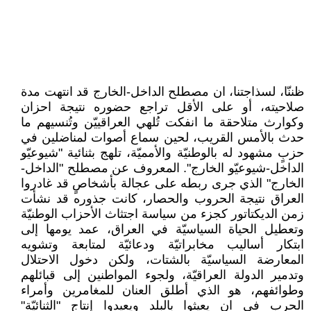
ظننّا، لسذاجتنا، ان مصطلح الداخل-الخارج قد انتهت مدة
صلاحيته، أو على الأقل تراجع حضوره نتيجة احزان
وكوارث متلاحقة ما انفكت تُلهي العراقييّن وتُنسيهم ما
حدث بالأمس القريب، لحين سماع أصوات لمناضلين في
حزبٍ مشهود له بالوطنيّة والأمميّة، تلهج بثنائية "شيوعيّو
الداخل-شيوعيّو الخارج". المعروف عن مصطلح "الداخل-
الخارج" الذي جرى ربطه على عجالة بأشخاصٍ قد غادروا
العراق نتيجة الحروب والحصار، كانت جذوره قد نشأت
زمن الديكتاتور كجزء من سياسة اجتثاث الأحزاب الوطنيّة
وتعطيل الحياة السياسيّة في العراق، عمد يومها إلى
ابتكار أساليب مخابراتيّة ودعائيّة لمتابعة وتشويه
المعارضة السياسيّة بالشتات، ولكن دخول الاحتلال
وتدمير الدولة العراقيّة، ولجوء المواطنين إلى قبائلهم
وطوائفهم، هو الذي أطلق العنان للمغامرين وأمراء
الحرب في ان يعيثوا بالبلد ويعيدوا إنتاج "الثنائيّة"