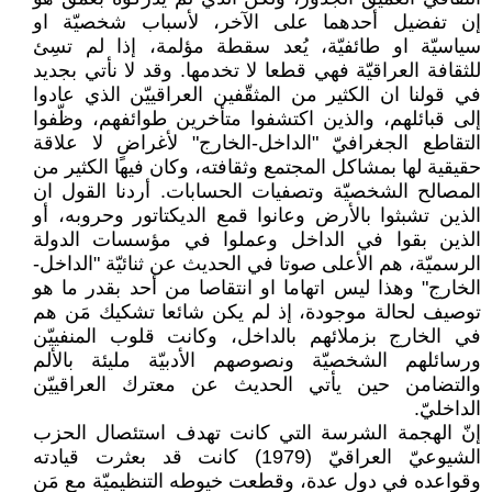
إن تفضيل أحدهما على الآخر، لأسباب شخصيّة او
سياسيّة او طائفيّة، يُعد سقطة مؤلمة، إذا لم تسِئ
للثقافة العراقيّة فهي قطعا لا تخدمها. وقد لا نأتي بجديد
في قولنا ان الكثير من المثقّفين العراقييّن الذي عادوا
إلى قبائلهم، والذين اكتشفوا متأخرين طوائفهم، وظّفوا
التقاطع الجغرافيّ "الداخل-الخارج" لأغراضٍ لا علاقة
حقيقية لها بمشاكل المجتمع وثقافته، وكان فيها الكثير من
المصالح الشخصيّة وتصفيات الحسابات. أردنا القول ان
الذين تشبثوا بالأرض وعانوا قمع الديكتاتور وحروبه، أو
الذين بقوا في الداخل وعملوا في مؤسسات الدولة
الرسميّة، هم الأعلى صوتا في الحديث عن ثنائيّة "الداخل-
الخارج" وهذا ليس اتهاما او انتقاصا من أحد بقدر ما هو
توصيف لحالة موجودة، إذ لم يكن شائعا تشكيك مَن هم
في الخارج بزملائهم بالداخل، وكانت قلوب المنفييّن
ورسائلهم الشخصيّة ونصوصهم الأدبيّة مليئة بالألم
والتضامن حين يأتي الحديث عن معترك العراقييّن
الداخليّ.
إنّ الهجمة الشرسة التي كانت تهدف استئصال الحزب
الشيوعيّ العراقيّ (1979) كانت قد بعثرت قيادته
وقواعده في دولٍ عدة، وقطعت خيوطه التنظيميّة مع مَن