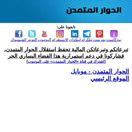
تابعونا على:
بودكاست
بنترست
تيلكرام
لينكدإن
الانستغرام
اليوتيوب
التويتر
الفيسبوك
تبرعاتكم وتبرعاتكن المالية تحفظ استقلال الحوار المتمدن،
فشاركونا في دعم استمرارية هذا الفضاء اليساري الحر
[اشترك في قناة ‫«الحوار المتمدن» على اليوتيوب]
الحوار المتمدن - موبايل
الموقع الرئيسي