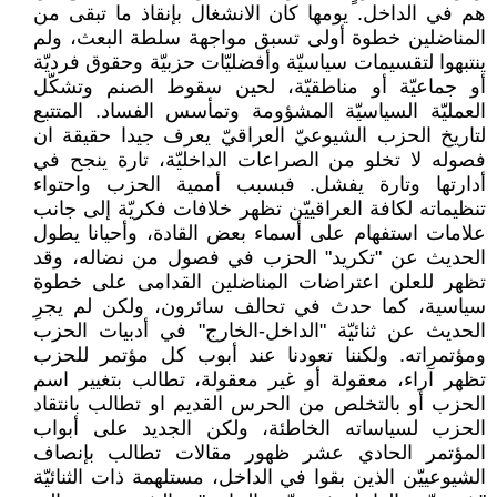
هم في الداخل. يومها كان الانشغال بإنقاذ ما تبقى من
المناضلين خطوة أولى تسبق مواجهة سلطة البعث، ولم
ينتبهوا لتقسيمات سياسيّة وأفضليّات حزبيّة وحقوق فرديّة
أو جماعيّة أو مناطقيّة، لحين سقوط الصنم وتشكّل
العمليّة السياسيّة المشؤومة وتمأسس الفساد. المتتبع
لتاريخ الحزب الشيوعيّ العراقيّ يعرف جيدا حقيقة ان
فصوله لا تخلو من الصراعات الداخليّة، تارة ينجح في
أدارتها وتارة يفشل. فبسبب أممية الحزب واحتواء
تنظيماته لكافة العراقييّن تظهر خلافات فكريّة إلى جانب
علامات استفهام على أسماء بعض القادة، وأحيانا يطول
الحديث عن "تكريد" الحزب في فصول من نضاله، وقد
تظهر للعلن اعتراضات المناضلين القدامى على خطوة
سياسية، كما حدث في تحالف سائرون، ولكن لم يجرِ
الحديث عن ثنائيّة "الداخل-الخارج" في أدبيات الحزب
ومؤتمراته. ولكننا تعودنا عند أبوب كل مؤتمر للحزب
تظهر آراء، معقولة أو غير معقولة، تطالب بتغيير اسم
الحزب أو بالتخلص من الحرس القديم او تطالب بانتقاد
الحزب لسياساته الخاطئة، ولكن الجديد على أبواب
المؤتمر الحادي عشر ظهور مقالات تطالب بإنصاف
الشيوعييّن الذين بقوا في الداخل، مستلهمة ذات الثنائيّة