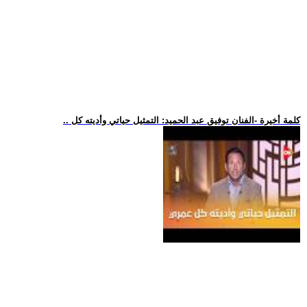
.. كلمة أخيرة -الفنان توفيق عبد الحميد: التمثيل حياتي وأديته كل