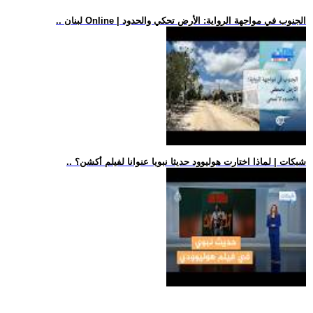
.. لبنان Online | الجنوب في مواجهة الرواية: الأرض تحكي والحدود
.. شبكات | لماذا اختارت هوليوود حديثا نبويا عنوانا لفيلم أكشن؟