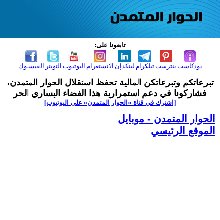
تابعونا على:
بودكاست
بنترست
تيلكرام
لينكدإن
الانستغرام
اليوتيوب
التويتر
الفيسبوك
تبرعاتكم وتبرعاتكن المالية تحفظ استقلال الحوار المتمدن،
فشاركونا في دعم استمرارية هذا الفضاء اليساري الحر
[اشترك في قناة ‫«الحوار المتمدن» على اليوتيوب]
الحوار المتمدن - موبايل
الموقع الرئيسي