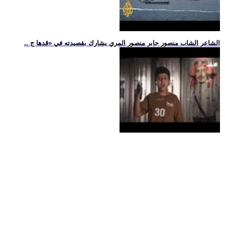
.. الشاعر الشاب منصور جابر منصور المري يشارك بقصيدته في «قدها ج