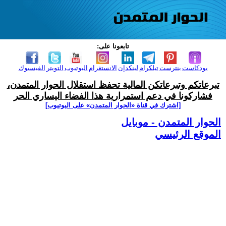
تابعونا على:
بودكاست
بنترست
تيلكرام
لينكدإن
الانستغرام
اليوتيوب
التويتر
الفيسبوك
تبرعاتكم وتبرعاتكن المالية تحفظ استقلال الحوار المتمدن،
فشاركونا في دعم استمرارية هذا الفضاء اليساري الحر
[اشترك في قناة ‫«الحوار المتمدن» على اليوتيوب]
الحوار المتمدن - موبايل
الموقع الرئيسي