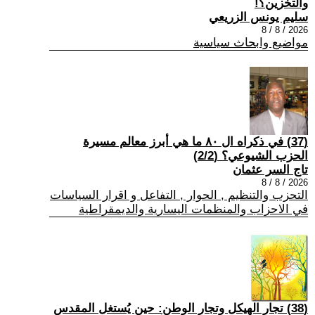
والتخزين؟!
سليم يونس الزريعي
2026 / 8 / 8
مواضيع وابحاث سياسية
(37) في ذكراه ال ٨٠ ما هي أبرز معالم مسيرة
الحزب الشيوعي؟ (2/2)
تاج السر عثمان
2026 / 8 / 8
التحزب والتنظيم , الحوار , التفاعل و اقرار السياسات
في الاحزاب والمنظمات اليسارية والديمقراطية
(38) تجار الهيكل وتجار الوطن: حين يُستغل المقدس