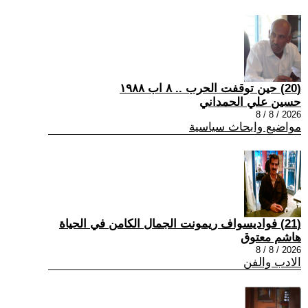
(20) حين توقفت الحرب .. ٨ اب ١٩٨٨
حسين علي الحمداني
2026 / 8 / 8
مواضيع وابحاث سياسية
(21) فواديسواف ريمونت الجمال الكامن في الحياة
هاشم معتوق
2026 / 8 / 8
الادب والفن