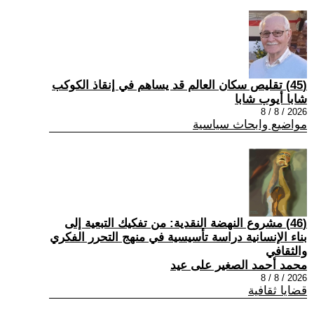
(45) تقليص سكان العالم قد يساهم في إنقاذ الكوكب
شابا أيوب شابا
2026 / 8 / 8
مواضيع وابحاث سياسية
(46) مشروع النهضة النقدية: من تفكيك التبعية إلى
بناء الإنسانية دراسة تأسيسية في منهج التحرر الفكري
والثقافي
محمد أحمد الصغير على عيد
2026 / 8 / 8
قضايا ثقافية