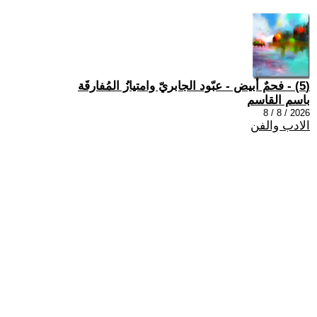
(5) - فحمٌ أبيض - عبّود الجابريّ وامتيازُ المُفارقَة
باسم القاسم
2026 / 8 / 8
الادب والفن