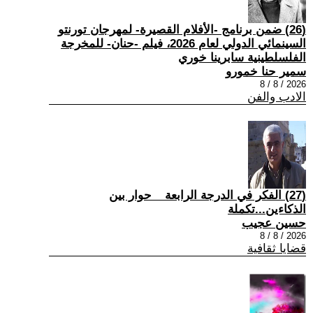
(26) ضمن برنامج -الأفلام القصيرة- لمهرجان تورنتو
السينمائي الدولي لعام 2026، فيلم -حنان- للمخرجة
الفلسلطينية سابرينا خوري
سمير حنا خمورو
2026 / 8 / 8
الادب والفن
(27) الفكر في الدرجة الرابعة _ حوار بين
الذكاءين...تكملة
حسين عجيب
2026 / 8 / 8
قضايا ثقافية