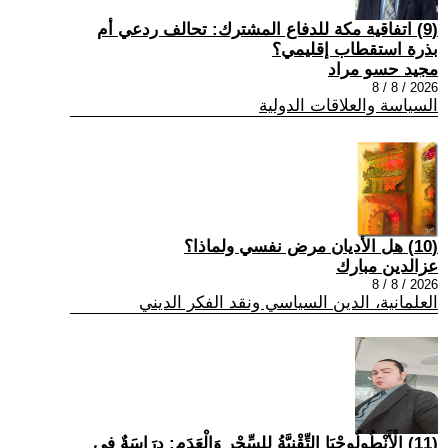
(9) اتفاقية مكة للدفاع المشترك: تحالف ردعي أم
بذرة استقطاب إقليمي؟
مجيد حسو مراد
2026 / 8 / 8
السياسة والعلاقات الدولية
(10) هل الأديان مرض نفسي ولماذا؟
عزالدين مبارك
2026 / 8 / 8
العلمانية، الدين السياسي ونقد الفكر الديني
(11) الْأَنْطُولُوجْيَا التِّقْنِيَّةُ لِلسِّحْرِ وَالْعَدَمِ: دِرَاسَةٌ فِي