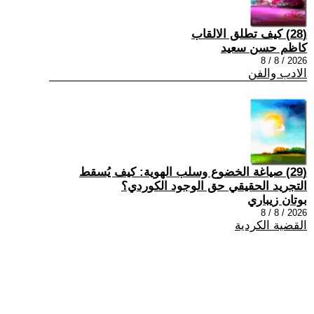
(28) كيف تطلق الالقاب
كاظم حسن سعيد
2026 / 8 / 8
الادب والفن
(29) صياغة الخضوع وسلب الهوية: كيف يُسقط
التجريد الحقيقي حق الوجود الكوردي؟
بوتان زيباري
2026 / 8 / 8
القضية الكردية