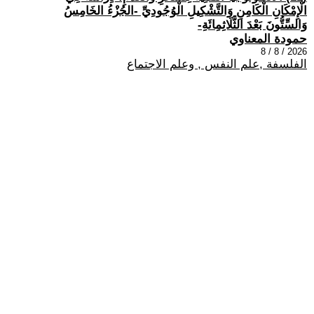
الْإِمْكَانِ الْكَامِنِ وَالتَّشْكِيلِ الْوُجُودِيِّ -الجُزْءُ الخَامِسُ
وَالسِّتُّونَ بَعْدَ الثَّلَاثِمِائَةِ-
حمودة المعناوي
2026 / 8 / 8
الفلسفة ,علم النفس , وعلم الاجتماع