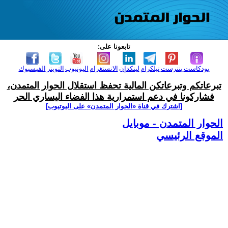
تابعونا على:
بودكاست
بنترست
تيلكرام
لينكدإن
الانستغرام
اليوتيوب
التويتر
الفيسبوك
تبرعاتكم وتبرعاتكن المالية تحفظ استقلال الحوار المتمدن،
فشاركونا في دعم استمرارية هذا الفضاء اليساري الحر
[اشترك في قناة ‫«الحوار المتمدن» على اليوتيوب]
الحوار المتمدن - موبايل
الموقع الرئيسي