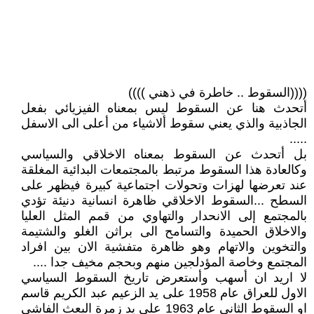
((((السقوط .. خاطرة في ذهني ))))
أتحدث هنا عن السقوط ليس بمعناه الفيزيائي بفعل
الجاذبية والذي يعني سقوط ألاشياء من أعلى الى الاسفل
.....
بل أتحدث عن السقوط بمعناه الاخلاقي والسياسي
وكالعادة هذا السقوط مرتبط بالمجتمعات البدائية المغلقة
عند تعرضها لهزات وتحولات اجتماعية كبيرة فيظهر على
السطح ...السقوط الاخلاقي ظاهرة انسانية دنيئة تؤدي
بالمجتمع إلى الانحدار والتهاوي من قمم المثل العليا
والاخلاق الحميدة والتسامح الى براثن الغلو والشتيمة
والتخوين والاتهام وهو ظاهرة متفشية الان بين افراد
المجتمع وخاصة المؤدلجين منهم وبحجم مخيف جدا ....
لا اريد ان أسهب وأستعرض تاريخ السقوط السياسي
الاول للعراق عام 1958 على يد الزعيم عبد الكريم قاسم
او السقوط الثاني عام 1963 على يد زمرة البعث الفاشي