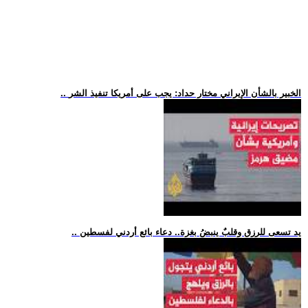
.. الخبير بالشأن الإيراني مختار حداد: يجب على أمريكا تنفيذ الشر
.. يد تسعى للرزق وقلبٌ ينبضُ بغزة.. دعاء بائع أردني لفسطين