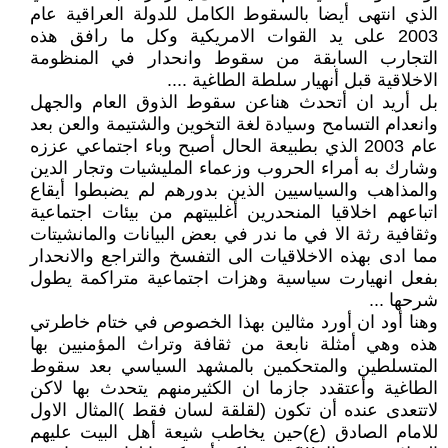
الذي انتهى أيضا بالسقوط الكامل للدولة العراقية عام
2003 على يد القوات الامريكية وكل ما رافق هذه
التجارب السابقة من سقوط وانحدار في المنظومة
الاخلاقية قبل أنهيار سلطة الطاغية ....
بل أريد ان أتحدث هناعن سقوط الذوق العام والجهل
وانعدام التسامح وسيادة لغة التخوين والشتيمة والعن بعد
عام 2003 الذي بطبيعة الحال أصبح وباء اجتماعي عززه
وشارك به أمراء الحروب وزعماء المليشيات وتجار الدين
والمذاهب والسياسيين الذين بدورهم لم يضبطوا أيقاع
اتباعهم اخلاقيا المنحدرين أغلبيتهم من بيئات اجتماعية
وثقافية رثة الا في ما ندر في بعض البيانات والمانشيتات
مما ادى بهذه الاخلاقيات الى التفسخ والتراجع والانحدار
بفعل انهيارت سياسية وهزات اجتماعية متراكمة يطول
شرحها ...
وهنا أود ان أورد مثالين بهذا الخصوص في ختام خاطرتي
هذه وهي أمثلة نابعة من ثقافة وتراث المؤمنيين بها
المتسلطين والمتحكمين بالمشهد السياسي بعد سقوط
الطاغية وأعتقدد جازما ان الكثيرمنهم يتحدث بها لاكن
لاتتعدى عنده أن تكون (لقلقة لسان فقط )المثال الاول
للامام الصادق (ع)حين يخاطب شيعة أهل البيت عليهم