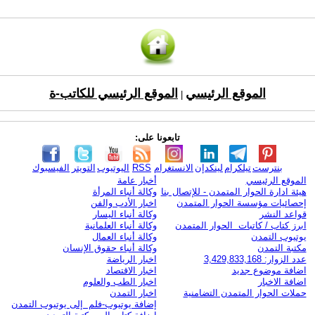
الموقع الرئيسي
الموقع الرئيسي للكاتب-ة
|
تابعونا على:
بنترست
تيلكرام
لينكدإن
الانستغرام
RSS
اليوتيوب
التويتر
الفيسبوك
الموقع الرئيسي
أخبار عامة
هيئة ادارة الحوار المتمدن - للإتصال بنا
وكالة أنباء المرأة
إحصائيات مؤسسة الحوار المتمدن
اخبار الأدب والفن
قواعد النشر
وكالة أنباء اليسار
ابرز كتاب / كاتبات الحوار المتمدن
وكالة أنباء العلمانية
يوتيوب التمدن
وكالة أنباء العمال
مكتبة التمدن
وكالة أنباء حقوق الإنسان
عدد الزوار: 3,429,833,168
اخبار الرياضة
اضافة موضوع جديد
اخبار الاقتصاد
اضافة الاخبار
اخبار الطب والعلوم
حملات الحوار المتمدن التضامنية
اخبار التمدن
إضافة يوتيوب-فلم إلى يوتيوب التمدن