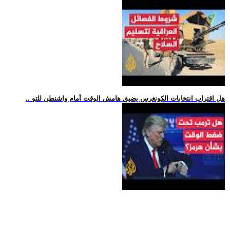
.. هل اقتراب انتخابات الكونغرس يضيق هامش الوقت أمام واشنطن للتو