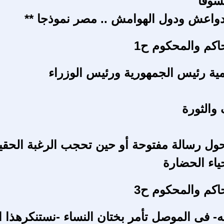
سوفا
دواعش ودول الهوامش .. مصر نموذجا **
حاكم والمحكوم ح1
ة رئيس الجمهورية ورئيس الوزراء
والثورة
ل رسالة مفتوحة أو حين تحجب الرغبة الحقي
ياء الحضارة
حاكم والمحكوم ح3
فه- فى الموصل تأمر بختان النساء -نستنكرهذا 