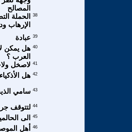
المصالح
38
الحملة الت
الإرهاب و
39
عبادة
40
هل يمكن لإ
العرب ؟
41
لاصخل ولا
42
هل الأذكياء
43
سامي الذيب 
44
لتتوقف جرا
45
الى الحالم
46
أهل الموصل