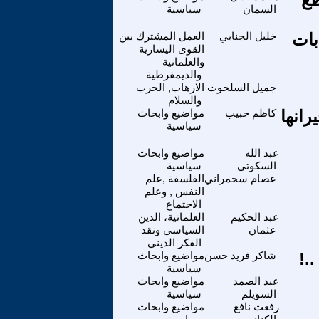
السمان
سياسية
بات
خليل الجنابي
العمل المشترك بين
القوى اليسارية
والعلمانية
والديمقرطية
جميل السلحوت
الارهاب, الحرب
والسلام
انها
كاظم حبيب
مواضيع وابحاث
سياسية
عبد الله
مواضيع وابحاث
السكوتي
سياسية
عصام سحمراني
الفلسفة ,علم
النفس , وعلم
الاجتماع
عبد الحكيم
العلمانية، الدين
عثمان
السياسي ونقد
الفكر الديني
.!
شاكر فريد حسن
مواضيع وابحاث
سياسية
عبد الصمد
مواضيع وابحاث
السويلم
سياسية
رفعت نافع
مواضيع وابحاث