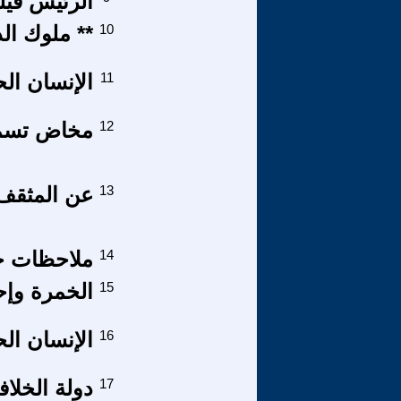
الرئيس فيل
10
** ملوك ال
11
الإنسان ال
12
مخاض تسمي
13
عن المثقف 
14
ملاحظات حو
15
الخمرة وإح
16
الإنسان ال
17
دولة الخلا