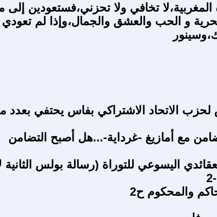
ة المغربية،لا تخافي ولا تحزني،فستعودين إلى م
لحرية و الحب والعشق والجمال،وإذا لم تعودي 
ك،وسينور
حزب الاتحاد الاشتراكي بفاس يحتفي بعدد م
ضامن مع أمازيغ -غرداية-...هل أصبح التضامن
عقائدي اليسوعي للتوراة (رسالة بولس الثانية ل
حاكم والمحكوم ح2