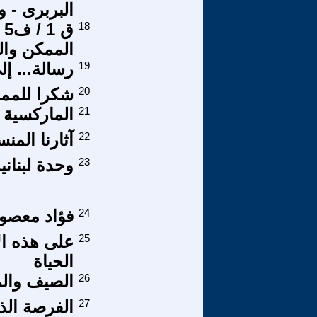
البربرى - 
18
ق
الممكن وا
19
رسالة... 
20
شكرا للمملك
21
الماركسية و
22
آثارنا المن
23
وحدة لبناني
24
فؤاد معصوم
25
على هذه ا
الحياة
26
الصيف وال
27
الفرصة الذ