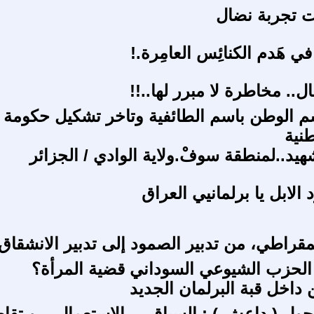
ت تجربة نضال
 في هَدم الكنائِس العامِرة.!
ل.. مخاطرة لا مبرر لها..!!
 الوطن باسم الطائفية وتاخر تشكيل حكومة
طنية
يد..لمنطقة سوفْ.ولاية الوادي / الجزائر
 الابل يا برلمانيي العراق
يمقراطي، من تدبير الصمود إلى تدبير الانشقاق
الحزب الشيوعي السوداني قضية المرأة؟
 داخل قبة البرلمان الجديد
ول ( داعش ) : السياق ... الاستعمال... و تقا