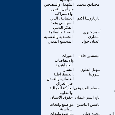
محدادي محمد
الشهداء والمضحين
من اجل التحرر
والاشتراكية
بارباروسا آكيم
العلمانية، الدين
السياسي ونقد
الفكر الديني
أحمد خيري
الصحة والسلامة
مشاري
الجسدية والنفسية
عدنان جواد
المجتمع المدني
ببششير خلف
الثورات
والانتفاضات
الجماهيرية
سهيل انطون
اليسار
شروينا
,الديمقراطية,
العلمانية والتمدن
في العراق
حسام المرزوقي
الحركة العمالية
والنقابية
تاج السر عثمان
حقوق الانسان
ياسين الياسين
مواضيع وابحاث
سياسية
طع
محمد حيان
مواضيع وابحاث