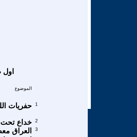
اول ص
الموضوع
1
حفريات اللغ
2
خداع تحت ق
3
العراق معظ