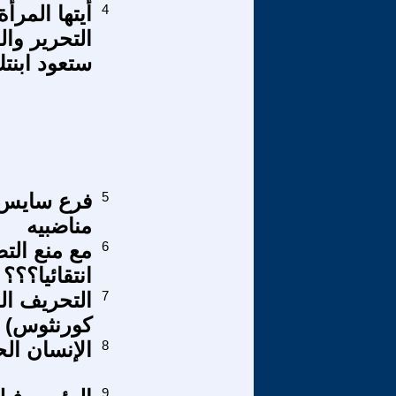
4
أيتها المرأ
التحرير وا
ستعود ابنت
5
فرع سايس ل
مناضبيه
6
مع منع الت
انتقائيا؟؟؟
7
التحريف ال
كورنثوس) -2
8
الإنسان ال
9