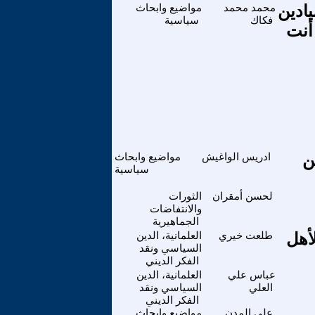
يادين
محمد محمد
مواضيع وابحاث
فكاك
سياسية
أنت
ن
ادريس الواغيش
مواضيع وابحاث
سياسية
لحسن أمقران
الثورات
والانتفاضات
الجماهيرية
أهل
طلعت خيري
العلمانية، الدين
السياسي ونقد
الفكر الديني
عباس علي
العلمانية، الدين
العلي
السياسي ونقد
الفكر الديني
علي المدن
مواضيع وابحاث