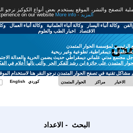
ة التصفح والنشر، الموقع يستخدم بعض أنواع الكوكيز نرجو النق
More info - المزيد
experience on our website
الفن
-
وكالة أنباء اليسار
-
وكالة أنباء العلمانية
-
وكالة أنباء العمال
-
وكا
الاقتصاد
-
اخبار الطب والعلوم
 الرئيسي لمؤسسة الحوار المتمدن
، علمانية، ديمقراطية، تطوعية وغير ربحية
ل مجتمع مدني علماني ديمقراطي حديث يضمن الحرية والعدالة الاجتم
حوار المتمدن على جائزة ابن رشد للفكر الحر والتى نالها أعلام في الفك
م مشاكل تقنية في تصفح الحوار المتمدن نرجو النقر هنا لاستخدام الموقع
كوردي
English
الاخبار
مراكز
الحوار المتمدن
البحث - الاعداد