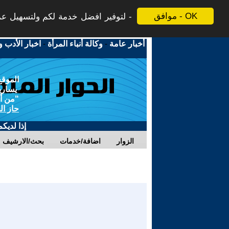
موافق - OK
لتوفير افضل خدمة لكم ولتسهيل عملي
أخبار عامة
-
وكالة أنباء المرأة
-
اخبار الأدب و
الموقع
يسارية
"من أج
حاز ال
إذا لديك
الزوار
اضافة/خدمات
بحث/الارشيف