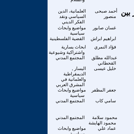
ز بين
أحمد صبحى
العلمانية، الدين
منصور
السياسي ونقد
الفكر الديني
غسان صابور
مواضيع وابحاث
سياسية
ابراهيم ابراش
القضية الفلسطينية
فؤاد النمري
ابحاث يسارية
واشتراكية وشيوعية
عبدالله مطلق
المجتمع المدني
القحطاني
خليل عيسى
اليسار ,
الديمقراطية
والعلمانية في
المشرق العربي
جعفر المظفر
مواضيع وابحاث
سياسية
سامي كاب
المجتمع المدني
محمود سلامة
المجتمع المدني
محمود الهايشة
عماد علي
مواضيع وابحاث
سياسية