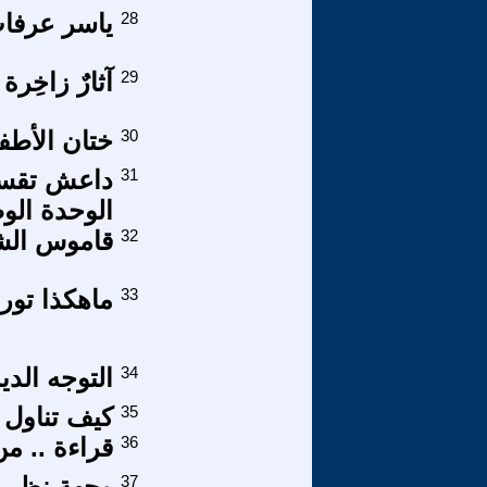
28
ياسر عرفا
29
آثارٌ زاخِرة
30
ختان الأطفا
31
داعش تقسم
الوحدة الو
32
قاموس الشه
33
ماهكذا تورد
34
التوجه الد
35
كيف تناول 
36
قراءة .. من
37
وجهة نظر ح