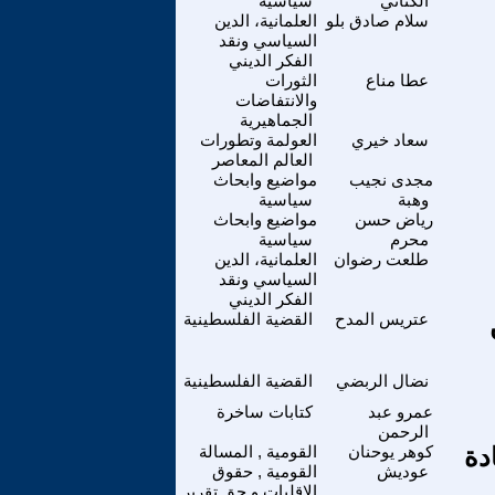
الكناني
سياسية
سلام صادق بلو
العلمانية، الدين
السياسي ونقد
الفكر الديني
عطا مناع
الثورات
والانتفاضات
الجماهيرية
سعاد خيري
العولمة وتطورات
العالم المعاصر
مجدى نجيب
مواضيع وابحاث
وهبة
سياسية
رياض حسن
مواضيع وابحاث
محرم
سياسية
طلعت رضوان
العلمانية، الدين
السياسي ونقد
الفكر الديني
عتريس المدح
القضية الفلسطينية
نضال الربضي
القضية الفلسطينية
عمرو عبد
كتابات ساخرة
الرحمن
دة
كوهر يوحنان
القومية , المسالة
عوديش
القومية , حقوق
الاقليات و حق تقرير