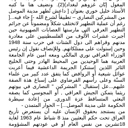
المغول إبّان غزوهم لبغداد)(2). ونضيف هنا ما كتبه
الأستاذ خليل خوري بعنوان [ داعش تُطهر مدينة الموصل
من المشركين النصارى – تطبيقاً لشرع الله -] جاء فيه...[
رغم أن عملية التطهير لاتختلف شكلاً ومضموناً عن جرائم
التطهير العرقي التي مارستها العصابات الصهيونية حين
أجبرت عشرات الأُلوف من الفلسطينيين على مغادرة
مدنهم وقراهم الى دول الشتات في حرب سنة 1948
وحين إستولت على ممتلكاتهم, وللإنصاف نقول إن رئيس
الوزراء العراقي نوري المالكي ومعه أمين عام الجامعة
العربية هما الوحيدين من المحيط الهادر وحتى الخليج
الثائر اللذين إستنكرا الجريمة الداعشية فيما أعربت
عوائل شيعية أو الروافض كما يتفق عدد كبير من علماء
السنّة وعلى رأسهم القرضاوي على إسباغ هذة الصفة
عليهم...عل إستقبال " المشركين " النصارى في بيوتهم
ريثما يتمكن الجيش العراقي , أو المجوسي كما يصفه
البعثي المتساقط عزة الدوري, من إعادة سيطرة
الحكومة على مدينة الموصل...] – الحوار المتمدن -
من يستنجد بحقوق الإنسان عليه أن يستعرض تأريخ
العراق تحت حكم البعثيين منذ 8 شباط عام 1963 لغاية
18تشرين من نفس العام أو في عودتهم المشؤومة