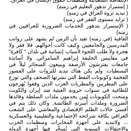
الإنتفاضة الشعبانية ومنظمات حقوق الإنسان في العراق.
( إستمرار تدهور التعليم في زمنهِ)
( تبديد ثروة العراق في زمنهِ)
( تزايد مستوى الفقر في زمنهِ)
( الإستمرار بتدهور الخدمات الضرورية للعراقيين في
زمنه)
القافية (في زمنه) تفيد بأن الزمن لم يشهد على رواتب
المدرسين والجامعيين وكيف كانت أحوالهم, فلا فقر ولا
هجرة ولا طلب اللجوء لأسباب إنسانية في بلدان " كافرة"
في مقاييس الخليفة إبراهيم السامرائي. ولا أساتذة
جامعات يفترشون الأرصفة ويبيعون السجائر ليلاً في
البسطيات. ولم يكن هناك تبديد للثروات على القصور
الفخمة وكوبونات النفط التي نشرتها الصحف والتي توزع
على المطربين والمطربات العرب الذين وقفوا يُهرجون
للطاغية في سنوات حروبهِ العبثية ضد إيران والكويت
ومنحت الكوبونات لمن يخدمون ملذات السلطة وقائدها
الضرورة وملذات أُسرتهِ الطائشة, وكان ذلك يتم في
أقسى حالات الظلم الإقتصادي والمعاشي على الشعب
العراقي بكافة شرائحه الإجتماعية والتعليمية والعسكرية
... ولاتبديد على أجهزة المخابرات ومنظمات الحزب
والإحتفالات السنوية التي تُسخّر فيها أجهزة الدولة