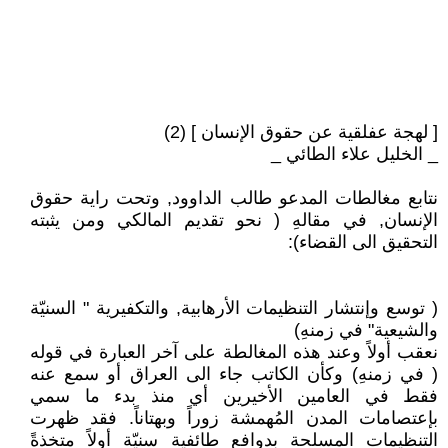
[ لهجة عفلقية عن حقوق الإنسان ] (2)
_ الخليل علاء الطائي _
نتابع مغالطات المدعو طالب الداوود, وتحت راية حقوق
الإنسان, في مقالهِ ( نحو تقديم المالكي ومن يثبته
التحقيق الى القضاء):
( توسع وإنتشار التنظيمات الأرهابية, والتكفيرية " السنيّة
والشيعية" في زمنهِ)
نعقب أولاً وعند هذه المغالطة على آخر العبارة في قوله
( في زمنهِ) وكأن الكاتب جاء الى العراق أو سمع عنه
فقط في العامين الأخيرين أي منذ بدء ما سمي
بإعتصامات المدن المُهمشة زوراً وبهتاناً. فقد ظهرت
التنظيمات المسلحة بدوافع طائفية سنيّة أولاً متخذةً