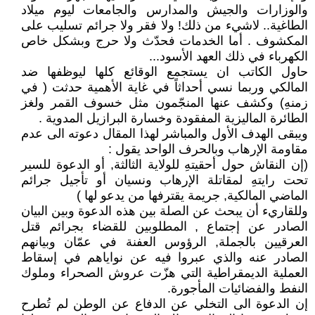
والوزارات والجيش والمدارس والجامعات ليوم ميلاد
الطاغية.. لاشيء من ذلك! ولا فقر ولا جرائم تسليب على
المكشوف . أما الخدمات فحدّث ولا حرج وبشكل خاص
الكهرباء في ذلك العهد الأسود...
حاول الكاتب ان يستجمع الوقائع كلها ليوظفها ضد
المالكي وربما نسي أحداثاً في غاية الأهمية حدثت ( في
زمنهِ) وكشف عنها المنجّمون مثل خسوف القمر ولغز
الطائرة الماليزية المفقودة وخسارة البرازيل المدوية .
ويبقى الهدف الأول والمباشر لهذا المقال دعوته الى عدم
مقاومة الإرهاب وبالحرف الواحد يقول :
(إن النقاش حول أحقيتهِ للولاية الثالثة, أو الدعوة للسير
تحت رايتهِ لمقاتلة الإرهاب ونسيان أو تأجيل جرائم
الماضي المالكية, جريمة يقترفها من يدعو لها )
وللقاريء أن يبحث عن الصلة بين هذه الدعوة وبين البيان
الصادر عن إجتماع , المطلوبين للقضاء بجرائم قتل
العرقيين بالجملة, الرؤوس العفنة في عمّان وبيانهم
الصادر عنه والذي عبروا فيه عن نواياهم في إسقاط
العملية الديمقراطية التي هزّت عروش الصحراء وملوك
النفط والفضائيات المأجورة.
إن الدعوة الى التخلي عن الدفاع عن الوطن لم تُطرح