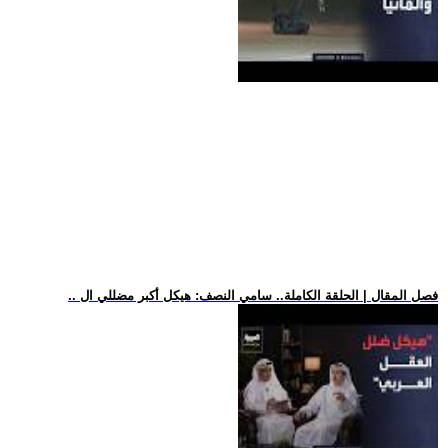
.. فصل المقال | الحلقة الكاملة.. سامي النصف: هيكل أكبر مضللي ال