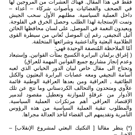
فقط في هذا المقال. فهناك العشرات من المروجين لها
في الصحف والفضائيات وبأصوات شركاء – أعداء –
داخل العملية السياسية. مطلبهم الأول سحب الجيش
وتمت الإستجابة لهذا الطلب وحصل الخرق في الفلوجة.
ويعيدون النغمة في الموصل, على لسان محافظها الخائن
أثيل النجيفي, رغم إن الموصل تُعاني من سيطرة القوى
الظلامية البعثية والداعشية وشرائعها المتخلفة.
أمّا الملاحظة المُنصفة الوحيدة فهي:
( إغراق برلمان البرابرة الكسيح بمئآت القوانين, وإستبعاد
وعدم إنجاز مشاريع جميع القوانين المهمة للعراق)
وتحتاج الى مقال خاص لبيان الدور الخياني الذي لعبه
أُسامة النجيفي ومعه عصابات البرابرة البعثيون والكتل
الطائفية , العراقية ومن بعدها العراقية الوطنية قائمة
علاّوي ومتحدون والتحالف الكردستاني وما نتج عن تلك
الأدوار من عرقلةٍ للموازنة وتعطيل مقصود لتدمير
الإقتصاد العراقي أهم مرتكزات العملية السياسية.
والمطلوب تنقية العملية السياسية من هذه الرؤوس
التآمرية وتقديمهم الى القضاء لتأخذ العدالة مجراها.
(*) ينظر مقالنا [ التكتيك البعثي لمشروع الإنقلاب] –
الاخبار –