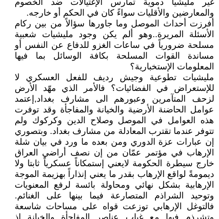
غير مليشيا دموية تمارس الإغتيالات ضد الخصوم
والمعارضين والأقليات سواءً كان في الحكم أو خارجه.
أفرزت أحداث الموصل وما جاورها سؤالاً من بين ركام
الأسئلة المريرة..وهو ألم يكن وجود مليشيات شعبية
مسلحة ضرورياً في ساعات الغزو للدفاع عن النفس أو
مساندة القوات المسلحة بكافة الوسائل بما فيها
المعلومات الإستخبارية؟
مليشيات تطوعية وجيش رديف للفعل العسكري لا
للإستعراض في الفضائيات؟ فالأمر الذي مهّد الأرض
لزحف المتآمرين وعبورهم الى مشارف بغداد,إعتمد
عوامل الحاضنة الأرضية والخيانة والمفاجأة وقد توفرت
هذه العوامل في الموصل وصلاح الدين وكركوك ولم
تتوفر عندما تقترب المعادلة من مشارف بغداد. وبتصوري
إن عبارات عزة الدوري ومن بعده ما ورد في بيان شلة
الإرهاب في مؤتمر عمّان من إن نصف أراضي العراق
خارج سيطرة الحكومة لايعني إستمكاناً عسكرياً ثابتا ولا
ديمومةً لواقع الإرهاب بقدر ما يعني إنذاراً بهزيمة الموجة
الإرهابية بشكل نهائي ومحاولة بائسة لرفع المعنويات
وتوحيد الشراذم المتصارعة فيما بينها على الغنائم.
فالتوغل الإرهابي توزعت قواه على مساحات شاسعة
وتشرذم فيها مع غياب عناصر المفاجأة والخيانة إذ