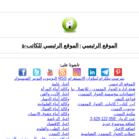
الموقع الرئيسي
الموقع الرئيسي للكاتب-ة
|
تابعونا على:
بنترست
تيلكرام
لينكدإن
الانستغرام
RSS
اليوتيوب
التويتر
الفيسبوك
الموقع الرئيسي
أخبار عامة
هيئة ادارة الحوار المتمدن - للإتصال بنا
وكالة أنباء المرأة
إحصائيات مؤسسة الحوار المتمدن
اخبار الأدب والفن
قواعد النشر
وكالة أنباء اليسار
ابرز كتاب / كاتبات الحوار المتمدن
وكالة أنباء العلمانية
يوتيوب التمدن
وكالة أنباء العمال
مكتبة التمدن
وكالة أنباء حقوق الإنسان
عدد الزوار: 3,429,122,058
اخبار الرياضة
اضافة موضوع جديد
اخبار الاقتصاد
اضافة الاخبار
اخبار الطب والعلوم
حملات الحوار المتمدن التضامنية
اخبار التمدن
إضافة يوتيوب-فلم إلى يوتيوب التمدن