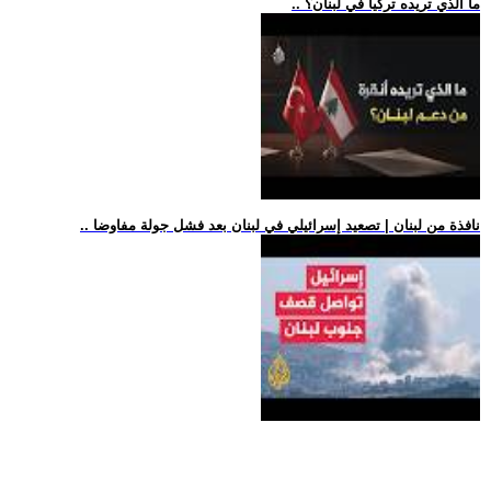
.. ما الذي تريده تركيا في لبنان؟
.. نافذة من لبنان | تصعيد إسرائيلي في لبنان بعد فشل جولة مفاوضا