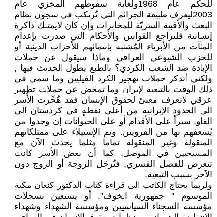
للحكم عام 1968ولغاية سقوطهم المخزي عام
2003ليعرف طبيعة الجرائم التي تُرتكب في سجون نظام
البعث والأقبية السريّة للمخابرات وإن كان لايمتلك ذاكرة
إنسانية فليراجع القوانين والأحكام التي صدرت بإعدام
المئآت من الأبرياء المُشتبه بإنتمائهم للأحزاب الدينية أو
للحزب الشيوعي العراقي وماذا سيقول عن حملات
الإبادة ضد الشعب الكردي؟ بالطبع يطول الحديث فيها ,
ولكني أتذكر حملات تهجير الكرد الفيليين وما سمي في
ذلك الوقت بالتبعية لإيران وما تمخض عن حملات تطهير
عرقي لاتعرف معنىً لحقوق الإنسان فقد هُجِّرت الأُسر
الى الحدود الإيرانية من أعلى نقطةٍ في كردستان الى
الفاو, سيراً على الأقدام أو على الحيوانات إن وجدوا من
يُسعفهم بها من القرويين. وتم الإستيلاء على ممتلكاتهم
المنقولة وغير المنقولة تماماً مثلما يحدث الآن مع
المسيحيين في الموصل. كما أن بعض الأسر كانت
تتعرض للفصل القسري, فتُرحّل الزوجة أو الزوج دون
الآخر بسبب التبعية.
ولربما يحتاج الكاتب الى قراءة كتاب الدكتور كنعان مكية
الموسوم " جمهورية الخوف". أو يستعين بسجلات
مؤسسة السجناء السياسيين ومؤسسة الشهداء وشهداء