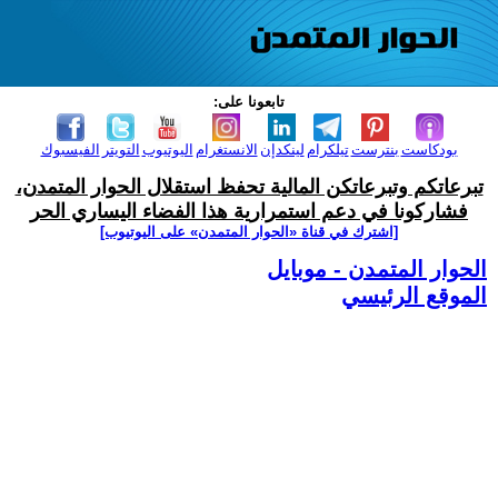
تابعونا على:
بودكاست
بنترست
تيلكرام
لينكدإن
الانستغرام
اليوتيوب
التويتر
الفيسبوك
تبرعاتكم وتبرعاتكن المالية تحفظ استقلال الحوار المتمدن،
فشاركونا في دعم استمرارية هذا الفضاء اليساري الحر
[اشترك في قناة ‫«الحوار المتمدن» على اليوتيوب]
الحوار المتمدن - موبايل
الموقع الرئيسي