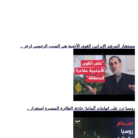
.. مستشار المرشد الإيراني: القوى الأجنبية هي السبب الرئيسي لزعز
.. روسيا ترد على اتهامات ألمانيا: حادثة الطائرة المسيرة استفزاز