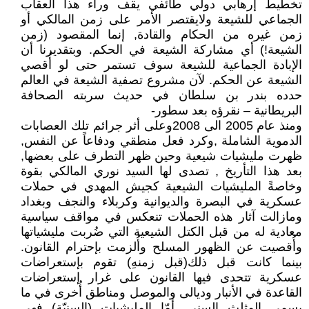
تخطيط إرهابي دولي طائفي يقف وراء هذا العقاب
الجماعي للشيعة ولايقتصر الأمر على زمن المالكي أو
زمن غيره من الحكام والقادة, إنما المقصود (زمن
الشيعة!) أي مشاركة الشيعة في الحكم. وبتقديرنا أن
الإبادة الجماعية للشيعة سوف تستمر حتى لو أُقصي
الشيعة عن الحكم. لآن مشروع تصفية الشيعة في العالم
حدده بندر بن سلطان في حديث سربته الصحافة
البريطانية – نقرؤه بعد سطور-
ومنذ عام 2005 الى 2008وعلى أثر جرائم تلك العصابات
الدموية الشاملة ,وكرد فعل منطقي ودفاعاً عن النفس,
ظهرت مليشيات شيعية وحين ظهر التطرف على بعضها,
بعد هذا التأريخ , تصدى لها السيد نوري المالكي بقوة
وخاصةً المليشيات الشيعية كجيش المهدي في حملات
عسكرية في البصرة والديوانية وكربلاء والنجف وبغداد
ومازالت آثار هذه الحملات تنعكس في مواقف سياسية
معادية له من قبل الكتل الشيعية التي ضُربت مليشياتها
وأُقصيت عن الظهور المسلح وأُلزمت بإحترام القانون.
بينما كانت قبل ذلك(قبل زمنهِ) تقوم بإستعراضات
عسكرية تتحدى فيها القانون على غرار إستعراضات
القاعدة في الأنبار وديالى والموصل ومناطق أُخرى في ما
يسمى المثلث السني. أمّا المليشيات (السنيّة) فهي