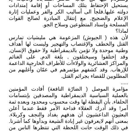
يستحيل الإحتفاظ بتلك المساحات أو إقامة إمتدادات
دولته عليها,فلجأ الى أساليب الكر والفر وعمليات إثارة
الإعلام والضجيج, مع إنتقال المبادرة لصالح القوات
المسلحة وإسناد المتطوعين وسلاح الجو.
لماذا؟
لأن هذه ( الجيوش) المزعومة هي مليشيات تمارس
القتل والخطف والإغتصاب والتهجير وليست لها أهداف
وطنية موحدة ولا تؤمن بالديمقراطية ولا حقوق الإنسان,
وقد إختلفوا وسيختلفون , بلغة الدم, على الغنائم
والمراكز العشائرية والولاءآت للأطراف الخارجية الداعمة
للإرهاب. وقد كشفهم مؤتمرهم في عمّان وأغلبهم من
المطلوبين للقضاء بجرائم القتل.
.....
مؤامرة الموصل ( الضارّة النافعة) أفادت المؤمنين
بالعملية السياسية الديمقراطية والمصدقين بإبتسامات
الحلفاء, بأن اليقظة لها وقت محسوب ومحدود وبعده ثمة
أمر! وقد أدرك العقلاء فداحة الأمر فقط عندما أعلن
البعثيون الداعشيون أن هدفهم بغداد والنجف وكربلاء.
بمعنى أنهم لايعرفون غير إبادة الشيعة وبدأوها كما أشرنا.
في ذلك الوقت حانت اللحظة التي تنتظرها الناس من