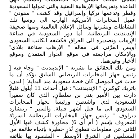
القاعدة وتفريخاتها الإرهابية البعثية والتي تمولها السعودية
وقطر وتدعمها تركيا وإسرائيل وقد كشف " سنودن "
عميل المخابرات الأمريكية الهارب الى روسيا تلك
النشاطات ونشرتها وسائل الإعلام العالمية ومنها صحيفة
الإندبندنت البريطانية. أما دور السعودية في صناعة
الإرهاب وتصديره الى العراق فكشفه الكاتب السعودى
أويس القرْني في مقاله " الإرهاب صناعة بلادي"
وبالإمكان مراجعته في موقع الحوار المتمدن وموقع
الأخبار وغيرهما.
ومن تلك الحقائق ما نشرته " الإندبندنت " وجاء فيه [
رئيس جهاز المخابرات البريطاني السابق يؤكد أن ما
حدث في الموصل كان خطة سعودية منذ البداية] [ لندن-
باتريك كوكبرن " الإندبندنت" : قبل أحداث 11 أيلول قليلاً
دارت بين الأمير بندر بن سلطان, الذي كان سفيراً
للسعودية لدى واشنطن ورئيساً لجهاز المخابرات
السعودي الى ما قبل أشهر قليلة, والسير " ريتشارد
ديرلوف " رئيس جهاز المخابرات البريطانية السريّة
المعروف بإسم ( أم أي 6) محاورة كشف فيها الأول
للثاني عن معلومات تنطوي نُذرٍ خطيرة بإتجاه طائفة من
المسلمين في الشرق الأوسط] - المقصود بها طائفة