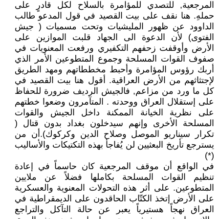
المرجعية, للتصدي للمؤامرة بالسلاح لكل قادرٍ على
حملهِ. هنا نقف على بيت القصيد في قول المدعو طالب
الداوود عن ظهور المليشيات وتحت مسميات ( جيش
الفتوى) لأن الدعوة الى الجهاد قلبت الموازين على
الأرض وأوقفت زحفهم التكفيري ورفعت المعنويات في
صفوف القوات المسلحة وجموع المتطوعين الأمر الذي
أربك رؤوس المؤامرة وأحبط مخططاتهم ومهد الطريق
لإجتثاثهم من الأرض العراقية. أقول هنا بيت القصيد في
كل ما ورد من مزاعم, فالجيش الرديف ضرورة للحفاظ
على إستقلال العراق ووحدته . المتآمرون وضعوا خطتهم
على نظرية الخيانة الممكنة داخل الجيش والقوات
المسلحة الأخرى وإنهم سيدخلون بغداد بدون قتال (
تكرار سيناريو الموصل وصلاح الدين وكركوك).أن من
يسترجع تأريخ البعثيين لن يُفاجأ بهذه التكتيكات والأساليب
(*)
في الواقع أن موقف المرجعية كان حاسماً في إعادة
تنظيم القوات المسلحة بكاملها فضلاً عن ملايين
المتطوعين. على أثر هذه التحولات المعنوية والعسكرية
على الأرض إتخذ الكتّاب الحاقدون على الديمقراطية في
العراق نهجاً هستيرياً يعبر عن حالة التآكل والتراجع