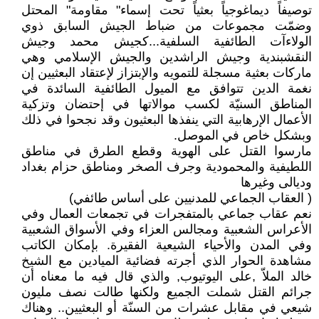
توصيفاً ديماغوجياً بعثياً تحت إسماء" مقاومة" المحتل
وضمّت مجموعات من ضباط الجيش السابق ذوي
الولاءآت الطائفية السلفية...كجيش محمد وجيش
النقشبندية وجيش الراشدين والجيش الإسلامي وهي
ماركات بعثية مسجلة للتمويه والإبتزاز لإعتقاد البعثيين إن
نغمة الدين تتوافق مع الميول الطائفية السائدة في
المناطق السنيّة لكسب موالاتها في إحتضان وتزكية
الأعمال الإرهابية التي ينفذها البعثيون وقد نجحوا في ذلك
وبشكل خاص في الموصل.
مارسوا القتل على الهوية وقطع الطرق في مناطق
اللطيفية والمحمودية وجرف الصخر ومناطق حزام بغداد
وديالى وغيرها
( العقاب الجماعي للمدنيين على أساس طائفي)
نعم عقاب جماعي بالمتفجرات في تجمعات العمال وفي
الأعراس الشعبية ومجالس العزاء وفي الأسواق الشعبية
وفي المدن والأحياء الشيعية الفقيرة. بإمكان الكاتب
مشاهدة الحوار الذي أجرته فضائية الميادين مع الشيخ
خالد الملاّ ,على اليوتيوب, والذي قال فيه ما معناه أن
جرائم القتل شملت الجميع ولكنها طالت نصف مليون
شيعي في مقابل عشرات من السنّة أو البعثيين.. وهناك