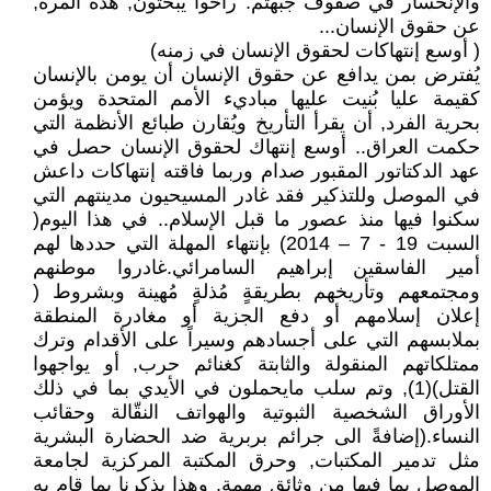
والإنحسار في صفوف جبهتم. راحوا يبحثون, هذه المرة,
عن حقوق الإنسان...
( أوسع إنتهاكات لحقوق الإنسان في زمنه)
يُفترض بمن يدافع عن حقوق الإنسان أن يومن بالإنسان
كقيمة عليا بُنيت عليها مباديء الأمم المتحدة ويؤمن
بحرية الفرد, أن يقرأ التأريخ ويُقارن طبائع الأنظمة التي
حكمت العراق.. أوسع إنتهاك لحقوق الإنسان حصل في
عهد الدكتاتور المقبور صدام وربما فاقته إنتهاكات داعش
في الموصل وللتذكير فقد غادر المسيحيون مدينتهم التي
سكنوا فيها منذ عصور ما قبل الإسلام.. في هذا اليوم(
السبت 19 - 7 – 2014) بإنتهاء المهلة التي حددها لهم
أمير الفاسقين إبراهيم السامرائي.غادروا موطنهم
ومجتمعهم وتأريخهم بطريقةٍ مُذلةٍ مُهينة وبشروط (
إعلان إسلامهم أو دفع الجزية أو مغادرة المنطقة
بملابسهم التي على أجسادهم وسيراً على الأقدام وترك
ممتلكاتهم المنقولة والثابتة كغنائم حرب, أو يواجهوا
القتل)(1), وتم سلب مايحملون في الأيدي بما في ذلك
الأوراق الشخصية الثبوتية والهواتف النقّالة وحقائب
النساء.(إضافةً الى جرائم بربرية ضد الحضارة البشرية
مثل تدمير المكتبات, وحرق المكتبة المركزية لجامعة
الموصل بما فيها من وثائق مهمة, وهذا يذكرنا بما قام به