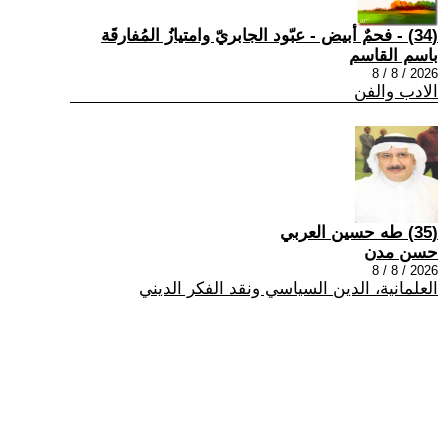
(34) - فحمٌ أبيض - عبّود الجابريّ وامتيازُ المُفارقَة
باسم القاسم
2026 / 8 / 8
الادب والفن
(35) طه حسين العربي
حسن مدن
2026 / 8 / 8
العلمانية، الدين السياسي ونقد الفكر الديني