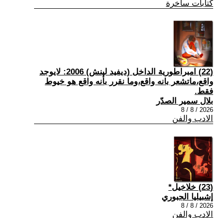
كتابات ساخرة
(22) امبراطورية الداخل (ديفيد لينش) 2006: لايوجد
واقع،ماتشعر بانه واقع،وما نقرر بأنه واقع هو خيوط
فقط.
بلال سمير الصدّر
2026 / 8 / 8
الادب والفن
(23) خلاخيل*
إشبيليا الجبوري
2026 / 8 / 8
الادب والفن