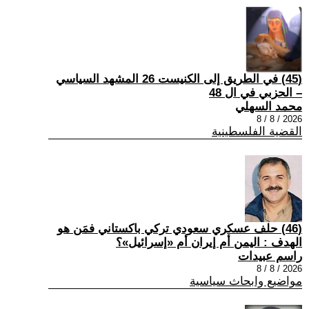
(45) في الطريق إلى الكنيست 26 المشهد السياسي
– الحزبي في ال 48
محمد السهلي
2026 / 8 / 8
القضية الفلسطينية
(46) حلف عسكري سعودي تركي باكستاني فمَن هو
الهدف : اليمن أم إيران أم «إسرائيل»؟
راسم عبيدات
2026 / 8 / 8
مواضيع وابحاث سياسية