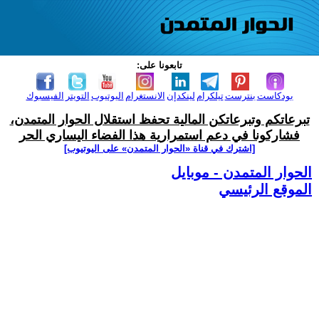
تابعونا على:
بودكاست
بنترست
تيلكرام
لينكدإن
الانستغرام
اليوتيوب
التويتر
الفيسبوك
تبرعاتكم وتبرعاتكن المالية تحفظ استقلال الحوار المتمدن،
فشاركونا في دعم استمرارية هذا الفضاء اليساري الحر
[اشترك في قناة ‫«الحوار المتمدن» على اليوتيوب]
الحوار المتمدن - موبايل
الموقع الرئيسي