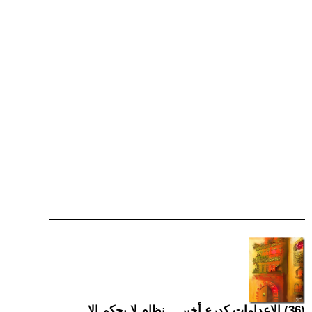
(36) الإعدامات كدرع أخير… نظام لا يحكم إلا