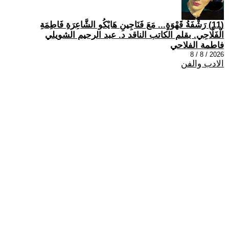
(11) رَشْفَةُ قَهْوَةٍ... مَعَ فَنَاجِينِ هَايْكُو الشَّاعِرَةِ فَاطِمَةِ
الْفَلَّاحِي. بقلم الكاتب الناقد د. عبد الرحيم الشويلي
فاطمة الفلاحي
2026 / 8 / 8
الادب والفن