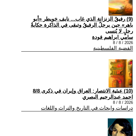
(9) رفيقُ الزنزانة الذي غاب... نايف خويطر «أبو
باهر» حين يرحلُ الرفيقُ وتبقى في الذاكرة حكايةُ
رجلٍ لا يُنسى
سامي ابراهيم فودة
2026 / 8 / 8
القضية الفلسطينية
(10) عبثية الانتصار: العراق وإيران في ذكرى 8/8
احمد عبدالرحيم البصري
2026 / 8 / 8
دراسات وابحاث في التاريخ والتراث واللغات