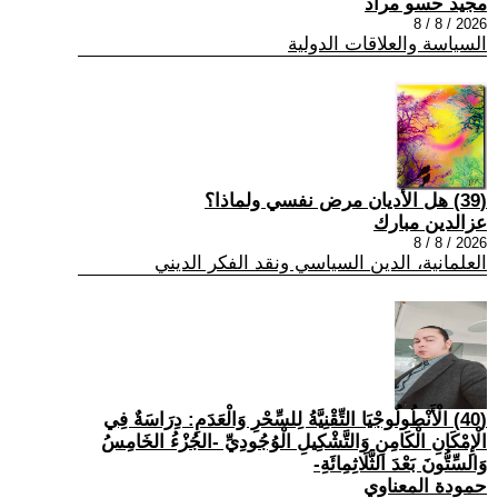
مجيد حسو مراد
2026 / 8 / 8
السياسة والعلاقات الدولية
(39) هل الأديان مرض نفسي ولماذا؟
عزالدين مبارك
2026 / 8 / 8
العلمانية، الدين السياسي ونقد الفكر الديني
(40) الْأَنْطُولُوجْيَا التِّقْنِيَّةُ لِلسِّحْرِ وَالْعَدَمِ: دِرَاسَةٌ فِي
الْإِمْكَانِ الْكَامِنِ وَالتَّشْكِيلِ الْوُجُودِيِّ -الجُزْءُ الخَامِسُ
وَالسِّتُّونَ بَعْدَ الثَّلَاثِمِائَةِ-
حمودة المعناوي