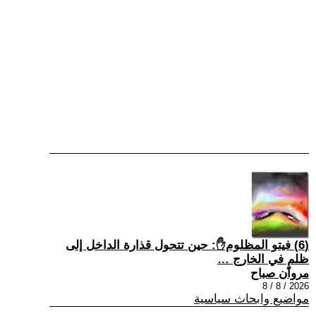
(6) فيتو المظلوم✋: حين تتحول قذارة الداخل إلى
ظلمٍ في الخارج …
مروان صباح
2026 / 8 / 8
مواضيع وابحاث سياسية