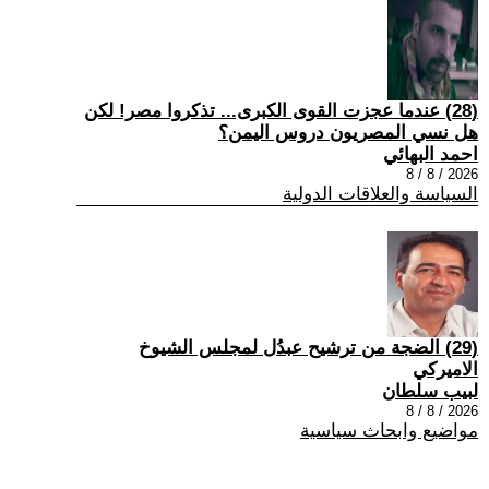
(28) عندما عجزت القوى الكبرى... تذكروا مصر! لكن
هل نسي المصريون دروس اليمن؟
احمد البهائي
2026 / 8 / 8
السياسة والعلاقات الدولية
(29) الضجة من ترشيح عبدُل لمجلس الشيوخ
الاميركي
لبيب سلطان
2026 / 8 / 8
مواضيع وابحاث سياسية