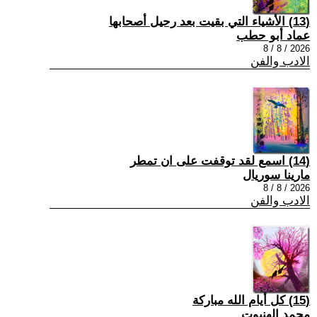
(13) الأشياء التي بقيت بعد رحيل أصحابها
عماد أبو حطب
2026 / 8 / 8
الادب والفن
(14) اسمع لقد توقفت على ان تمطر
مارينا سوريال
2026 / 8 / 8
الادب والفن
(15) كل أيام الله مباركة
محمد الهنبوت