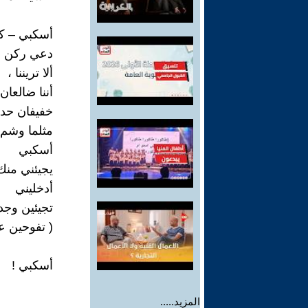
أسكبي – ك
دعي ركن ع
ألا تريننا ،
أننا ضالعا
خفيفان حد 
مثلما وشم 
أسكبي
يجيئني منك
أدخليني
تجيئين وجد
( تفوحين عر
أسكبي !
المزيد.....