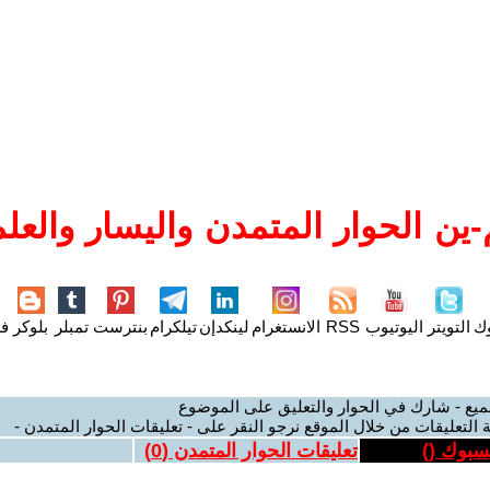
ين الحوار المتمدن واليسار والعلم
وك
التويتر
اليوتيوب
RSS
الانستغرام
لينكدإن
تيلكرام
بنترست
تمبلر
بلوكر
فل
ميع - شارك في الحوار والتعليق على الموضوع
 التعليقات من خلال الموقع نرجو النقر على - تعليقات الحوار المتمدن -
يسبوك (
)
تعليقات الحوار المتمدن (
0
)