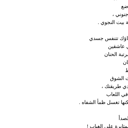
وضع
نوني ،
بيت النجوي .
ضاؤك تتنفس جسدي
 عاشقين
تبة الحنان
ان
ط
ت الشوق
ي طريقتك ،
 في اللعاب
كنها تغسل ظمأ الشفاه .
لصدأ
مثابرة علي الغياب !