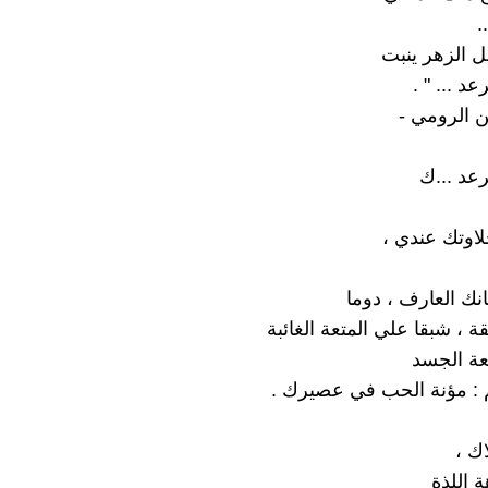
.
ل الزهر ينبت
عد ... " .
ن الرومي -
رعد ...ك
لاوتك عندي ،
نك العارف ، دوما
 ، شبقا علي المتعة الغائبة
عة الجسد
م : مؤنة الحب في عصيرك .
اك ،
 اللذة