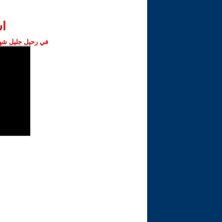
ا‫
في رحيل جليل شهبا