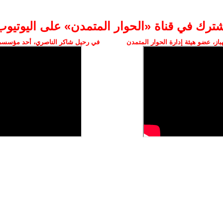
شترك في قناة «الحوار المتمدن» على اليوتيوب
ز، عضو هيئة إدارة الحوار المتمدن
في رحيل شاكر الناصري، أحد مؤسسي 