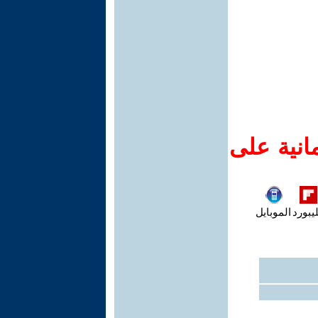
انية على
يبورد
الموبايل