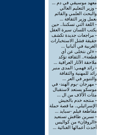
معهد موسيقي في دم ...
-
وزير التعليم العالي
والبحث العلمي والقائم
بعمل وزير الثقافة ...
-
اللغة التي تسكننا.. حين
يكتب اللسان سيرة العقل
-
مراجعات جديدة تكشف
حقيقة فشل الاستخبارات
الغربية في ألبانيا ...
-
«لن نتخلى عن أي
قطعة».. الثقافة تؤكد
ملاحقة الآثار العراقية ...
-
رائد فهمي: المدى منبر
رائد للمهنية والثقافة
والتنوير في العر ...
-
مهرجان -يوم الهند- في
موسكو يستعد لاستقبال
مئات الآلاف من ال ...
-
منتجه خدم بالجيش
الإسرائيلي.. ما قصة حملة
مقاطعة فيلم -سبايد ...
-
نسرين طافش تستعيد
«الروقان» من كواليس
أحدث أعمالها الغنائية ...