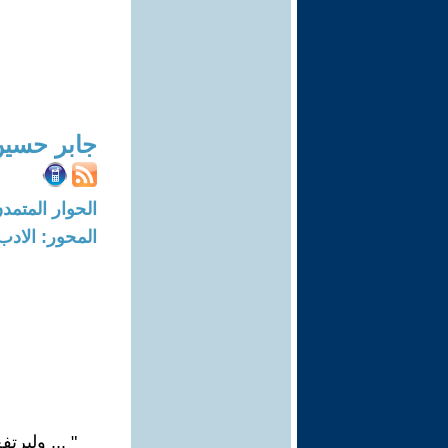
جابر حسي
الحوار المتمدن-العدد: 4319 - 13
المحور: الادب
" ... وليرت