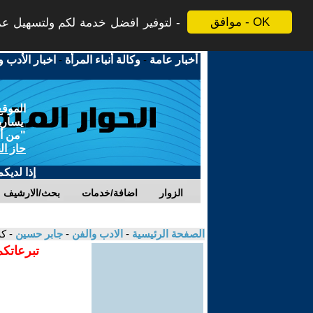
موافق - OK
لتوفير افضل خدمة لكم ولتسهيل عملي
أخبار عامة
-
وكالة أنباء المرأة
-
اخبار الأدب و
الموقع
يسارية
"من أج
حاز ال
إذا لديك
الزوار
اضافة/خدمات
بحث/الارشيف
الصفحة الرئيسية
-
الادب والفن
-
جابر حسين
- كل
تبرعاتكم