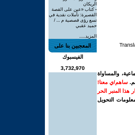
الريكان
-
كتاب «عين على القصة
القصيرة: تأملات نقدية في
تسع رؤى قصصية م ... /
حميد عقبي
المزيد.....
Transl
المعجبين بنا على
الفيسبوك
3,732,970
اعية، والمساواة
م.
ساهم/ي معنا!
رار هذا المنبر الحر
معلومات التحويل