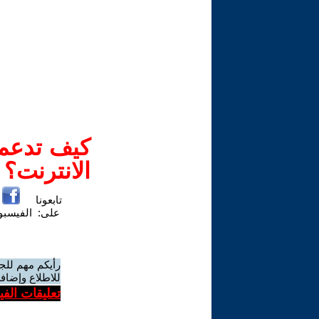
كيف تدعم-
الانترنت؟
تابعونا
على:
الفيسب
رأيكم مهم للج
للاطلاع وإضافة
تعليقات الف