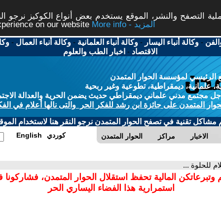
ة التصفح والنشر، الموقع يستخدم بعض أنواع الكوكيز نرجو النق
More info - المزيد
experience on our website
الفن
-
وكالة أنباء اليسار
-
وكالة أنباء العلمانية
-
وكالة أنباء العمال
-
وكا
الاقتصاد
-
اخبار الطب والعلوم
 الرئيسي لمؤسسة الحوار المتمدن
، علمانية، ديمقراطية، تطوعية وغير ربحية
ل مجتمع مدني علماني ديمقراطي حديث يضمن الحرية والعدالة الاجتم
حوار المتمدن على جائزة ابن رشد للفكر الحر والتى نالها أعلام في الفك
م مشاكل تقنية في تصفح الحوار المتمدن نرجو النقر هنا لاستخدام الموقع
كوردي
English
الاخبار
مراكز
الحوار المتمدن
ام للحلوة ...
 وتبرعاتكن المالية تحفظ استقلال الحوار المتمدن، فشاركونا 
استمرارية هذا الفضاء اليساري الحر