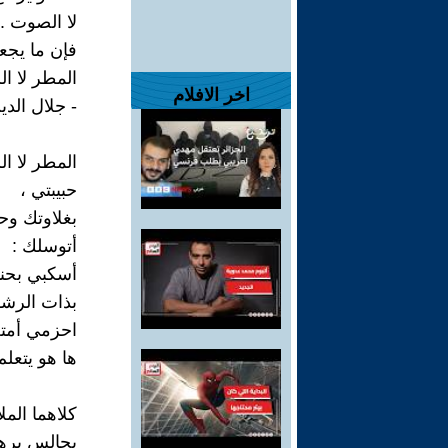
لا الصوت ..
فإن ما يجع
المطر لا الر
اخر الافلام
- جلال الدي
المطر لا ال
حبيبتي ،
بغلاوتك وح
أتوسلك :
أسكبي بحنا
بذات الرشقة
احزمي أمت
ها هو يتعل
كلاهما المل
يجالس برهة