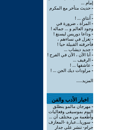
إمام ...
-
حديث متأخر مع المكرم
...
-
أنثاي ... !
-
المرأة ، ضرورة في
وجود العالم و ... جماله !
-
وداعا دوريس ليسنغ !
-
تغزل في نساءهم ،
فأحرقته القبيلة حيا !
-
جديد ديشاب ...
-
أنا الآن ، الآن في الفرح !
-
الرفيف ...
-
عاشقها ... !
-
مراودات ديك الجن ... !
المزيد.....
اخبار الأدب والفن
-
مهرجان مالمو ينطلق
اليوم بموسيقى وفعاليات
وأطعمة من مختلف أن ...
-
سوريا...عبارة -المعازف
حرام- تنشر على جدار