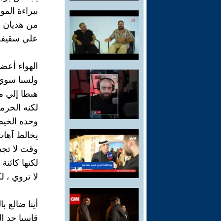
ببراءة الم
من هذيان ج
علي سقيفة 
الهواء أع
ولسنا سوي
هبطا إلي مر
لكنه الحرم
وحده الخي
يخالط آها
وقت لا تجد
لكنها كائنة
لا تروي ، ل
أينا ضالع با
قاسيا حد ال