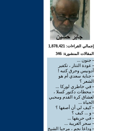
إجمالي القراءات: 1,878,421
المقالات المنشورة: 346
-
جنون ...
-
عودة التتار ، تكفير
أدونيس وحرق كتبه !
-
جناية سعدي أم هو
الشعر ؟
-
في خاطري لوركا ...
-
محطات دكتور كسلا ،
لعشاق كرة القدم ومحبي
الحياة ...
-
كيف لي أن أصفها ؟
-
و ... كيف ؟
-
في حريقها ...
-
سحر الغريبة ...
-
وداعا نجم ، مرحبا الشيخ