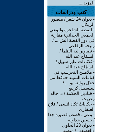
المزيد.....
كتب ودراسات
-
ديوان 24 شعر / منصور
الريكان
-
القصة الشاعرة والوعي
الجمعي الحداثي/ مقاربة
في دور القصة الش ... /
ربيحة الرفاعي
-
تصاوير لية الظمأ /
السمّاح عبد الله
-
ثلاثاءات عابر سبيل /
السمّاح عبد الله
-
ملامــح التجريــب في
كتابـات السيـد حـافظ من
خلال روايته يو ... /
سلسبيل كريبع
-
قناديل الحكمة / د. خالد
زغريت
-
حكاياتْ تَكاد تُنسى / فلاح
العيفاري
-
وعي ـ قصص قصيرة جدا
/ حسين جداونه
-
ديوان 23 الحاوي
والعصفور / منصور