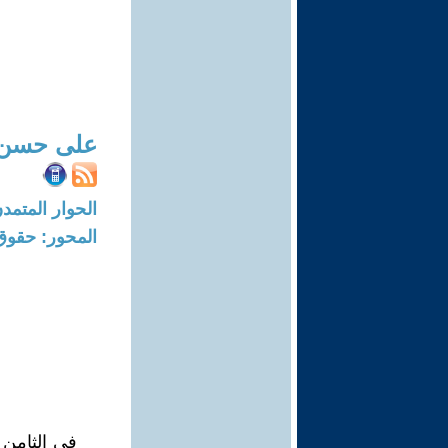
على حسن 
الحوار المتمدن-العدد: 4319 - 13
المحور: حقوق 
فى الثامن 