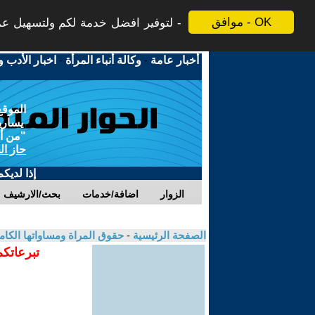
موافق - OK
لتوفير افضل خدمة لكم ولتسهيل عملي
أخبار عامة
-
وكالة أنباء المرأة
-
اخبار الأدب و
الموقع
يسارية
"من أج
حاز ال
إذا لديك
الزوار
اضافة/خدمات
بحث/الارشيف
الصفحة الرئيسية
-
حقوق المراة ومساواتها الكام
تبرعاتكم