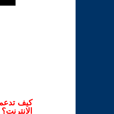
كيف تدعم-
الانترنت؟