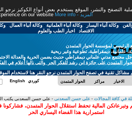
ة التصفح والنشر، الموقع يستخدم بعض أنواع الكوكيز نرجو النق
More info - المزيد
experience on our website
الفن
-
وكالة أنباء اليسار
-
وكالة أنباء العلمانية
-
وكالة أنباء العمال
-
وكا
الاقتصاد
-
اخبار الطب والعلوم
 الرئيسي لمؤسسة الحوار المتمدن
، علمانية، ديمقراطية، تطوعية وغير ربحية
ل مجتمع مدني علماني ديمقراطي حديث يضمن الحرية والعدالة الاجتم
حوار المتمدن على جائزة ابن رشد للفكر الحر والتى نالها أعلام في الفك
م مشاكل تقنية في تصفح الحوار المتمدن نرجو النقر هنا لاستخدام الموقع
كوردي
English
الاخبار
مراكز
الحوار المتمدن
لة في كافة المجالات
-
على حسن السعدنى
- على حسن السعدنى يكتب ال
 وتبرعاتكن المالية تحفظ استقلال الحوار المتمدن، فشاركونا 
استمرارية هذا الفضاء اليساري الحر