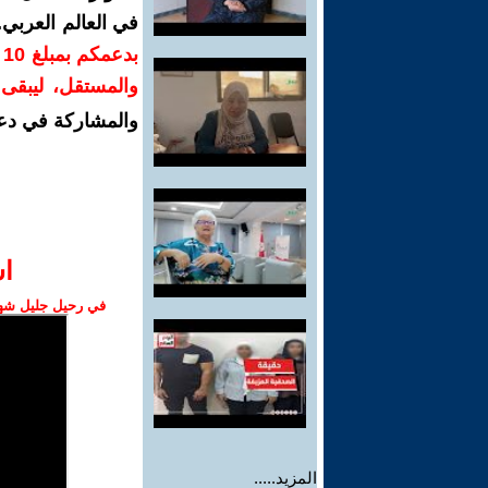
في العالم العربي
ب
والمستقل، ليبقى ص
والمشاركة في دع
ا‫
في رحيل جليل شهبا
المزيد.....