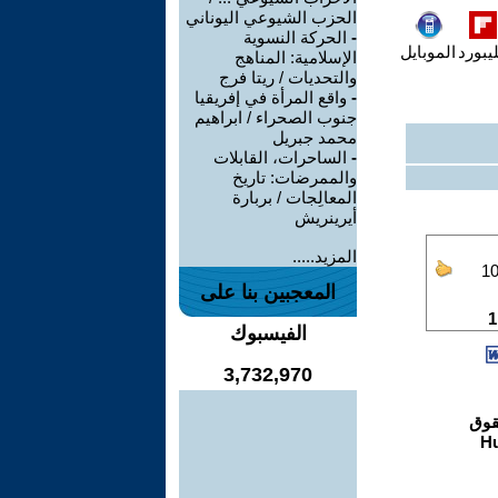
الحزب الشيوعي اليوناني
-
الحركة النسوية
يبورد
الموبايل
الإسلامية: المناهج
والتحديات / ريتا فرج
-
واقع المرأة في إفريقيا
جنوب الصحراء / ابراهيم
محمد جبريل
-
الساحرات، القابلات
والممرضات: تاريخ
المعالِجات / بربارة
أيرينريش
المزيد.....
المعجبين بنا على
الفيسبوك
3,732,970