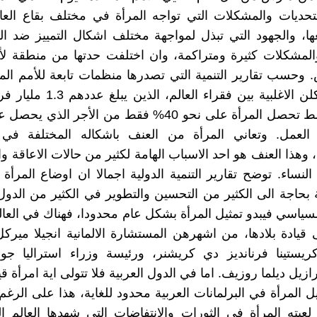
تحديات والمشكلات التي تواجه المرأة في مختلف بقاع العا
ها، والجهود التي تبذل لمواجهة مختلف اشكال التمييز ضد ال
والمشكلات كثيرة ومتراكمة، وان اختلفت حدتها من منطقة ل
 وحسب تقارير التنمية التي تصدرها منظمات تابعة للأمم الم
النساء يشكلن الاغلبية بين فقراء العال
في المتوسط تحصل المرأة على نحو 40% فقط من الأجر الذي
عمل. وتعاني المرأة من العنف باشكاله المختلفة في
وهذا العنف هو احد الاسباب الهامة لكثير من حالات الاعاقة وال
لنساء. توضح تقارير التنمية الدولية اجمالا ان اوضاع المرأة ا
ة بحاجة الى الكثير من التحسين والتطوير في الكثير من الدول
 قيادة بلادها، من اشهرهن المستشارة الالمانية انجيلا ميرك
كريستينا فرنانديز دي كريشنر، ورئيسة وزراء استراليا جولي
ازيل ديلما روزيف. اما في الدول العربية فلا تتولى اية امرأة قيا
ل المرأة في البرلمانات العربية محدود للغاية، هذا على الرغم
 لعبته المرأة في الثورات والانتفاضات التي شهدها العالم 