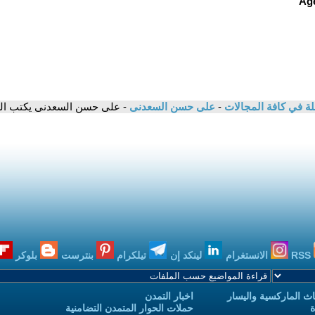
لة في كافة المجالات
-
على حسن السعدنى
- على حسن السعدنى يكتب ال
RSS
الانستغرام
لينكد إن
تيلكرام
بنترست
بلوكر
ث الماركسية واليسار
اخبار التمدن
ة
حملات الحوار المتمدن التضامنية