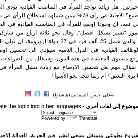
اخيرتين. هل زيادة تواجد المرأة في المناصب القيادية يؤدي ال
افضل للمجتمع؟ الاجابة في رأي 78% ممن شملهم استطلاع للرأي
ي نعم، ان وجودا اوسع للمرأة في المناصب القيادية في الدو
مور "تسير بشكل افضل". وقال نحو ثلاثة ارباع من شاركو
الاستطلاع، والذي شمل 25 ألف فرد في 27 دولة اروروبية، 
لوظائف القيادية في الدول النامية سيؤدي الى تحسين او
ورفع مستوى المعيشة في هذه الدول، وسيقلل من الصراعات 
ة سؤال مهم هل تتحسن الاوضاع مع زيادة تمثيل المرأة في
ا يرى البعض؟ ام ربما تتجه نحو الأسوأ؟
#على_حسن_السعدنى (هاشتاغ)
موضوع إلى لغات أخرى -
ate the topic into other languages
Powered by
Translate
شروع تطوعي مستقل يسعى لنشر قيم الحرية، العدالة الاجتم