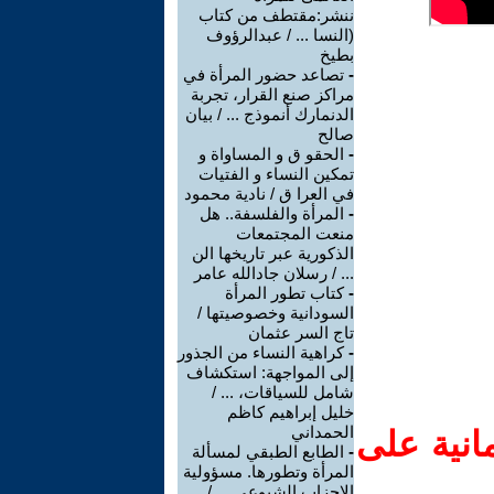
ننشر:مقتطف من كتاب
(النسا ... / عبدالرؤوف
بطيخ
-
تصاعد حضور المرأة في
مراكز صنع القرار، تجربة
الدنمارك أنموذج ... / بيان
صالح
-
الحقو ق و المساواة و
تمكين النساء و الفتيات
في العرا ق / نادية محمود
-
المرأة والفلسفة.. هل
منعت المجتمعات
الذكورية عبر تاريخها الن
... / رسلان جادالله عامر
-
كتاب تطور المرأة
السودانية وخصوصيتها /
تاج السر عثمان
-
كراهية النساء من الجذور
إلى المواجهة: استكشاف
شامل للسياقات، ... /
خليل إبراهيم كاظم
الحمداني
انية على
-
الطابع الطبقي لمسألة
المرأة وتطورها. مسؤولية
الاحزاب الشيوعي ... /