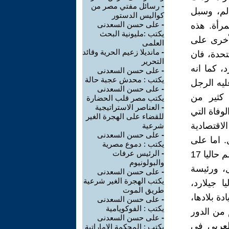
-
رسائل مفتي مصر من
لم، وسبل
كواليس الدستور
-
على حسن السعدنى
مرأة. هذه
يكتب :مليونية البحث
أخرى على
العلمى
-
مانديلا زعيم الحرية وقائد
تحدة، فان
التحرير
م، الذين يبلغ عددهم 1.3 مليار فرد، كما انه
-
على حسن السعدنى
يكتب : محدش عجبة حالة
 يحصل عليه الرجل
-
على حسن السعدنى
 كثير من
يكتب مصر قلب الحضارة
-
العناصر الاستراتيجية
وفاة التي
للقضاء على الهجرة الغير
لاقتصادية
شرعية
-
على حسن السعدنى
. اما على
يكتب : دموع مصرية
-
الرئيس عرفات
المستوى السياسي فيبدو تمثيل المرأة بشكل عام محدودا، فهناك في العالم حاليا 17
والبولونيوم
ل، ورئيسة
-
على حسن السعدنى
يكتب الهجرة الغير شرعية
ا جيلارد،
طريق الموت
دة بلادها،
-
على حسن السعدنى
يكتب : الفوكويامية
 من الدور
-
على حسن السعدنى
العربي في
يكتب : المحكمة الاماراتية