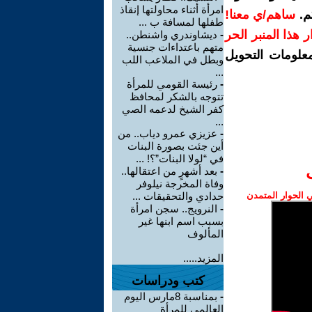
امرأة أثناء محاولتها إنقاذ
م.
ساهم/ي معنا!
طفلها لمسافة ب ...
رار هذا المنبر الحر
-
ديشاوندري واشنطن..
متهم باعتداءات جنسية
معلومات التحويل
وبطل في الملاعب اللب
...
-
رئيسة القومي للمرأة
تتوجه بالشكر لمحافظ
كفر الشيخ لدعمه الصي
...
-
عزيزي عمرو دياب.. من
أين جئت بصورة البنات
في “لولا البنات”؟! ...
-
بعد أشهرٍ من اعتقالها..
وفاة المخرجة نيلوفر
الحوار المتمدن
حدادي والتحقيقات ...
-
النرويج.. سجن امرأة
بسبب اسم ابنها غير
المألوف
المزيد.....
كتب ودراسات
-
بمناسبة 8مارس اليوم
العالمى للمرأة