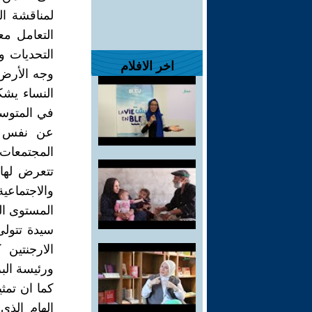
لمناقشة ال
التعامل مع
التحديات 
اخر الافلام
وجه الأرض.
عن نفس ال
المجتمعات، 
تتعرض لها ا
والاجتماعي
سيدة تتولى
الارجنتين 
ورئيسة البر
كما ان تمثي
الهام الذي