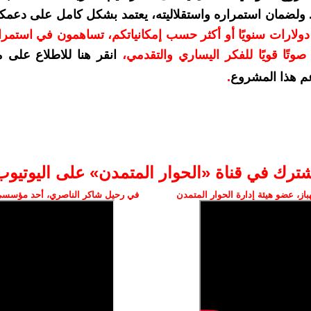
. ولضمان استمراره واستقلاليته، يعتمد بشكل كامل على دعمك
دعمكم بمبلغ 10 دولارات سنويًا أو أكثر حسب إمكانياتكم، تساهمون في استم
وتًا قويًا للفكر اليساري والتقدمي
،
انقر هنا للاطلاع على 
م هذا المشروع
.
شترك في قناة «الحوار المتمدن» على اليوتيوب
ز، عضو هيئة إدارة الحوار المتمدن
في رحيل شاكر الناصري، أحد مؤسسي 