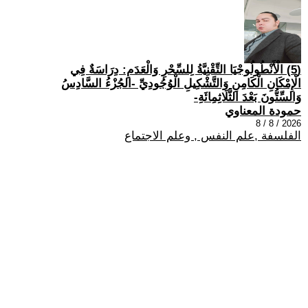
(5) الْأَنْطُولُوجْيَا التِّقْنِيَّةُ لِلسِّحْرِ وَالْعَدَمِ: دِرَاسَةٌ فِي
الْإِمْكَانِ الْكَامِنِ وَالتَّشْكِيلِ الْوُجُودِيِّ -الجُزْءُ السَّادِسُ
وَالسِّتُّونَ بَعْدَ الثَّلَاثِمِائَةِ-
حمودة المعناوي
2026 / 8 / 8
الفلسفة ,علم النفس , وعلم الاجتماع