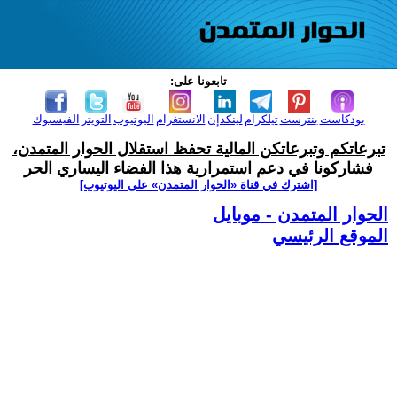
تابعونا على:
بودكاست
بنترست
تيلكرام
لينكدإن
الانستغرام
اليوتيوب
التويتر
الفيسبوك
تبرعاتكم وتبرعاتكن المالية تحفظ استقلال الحوار المتمدن،
فشاركونا في دعم استمرارية هذا الفضاء اليساري الحر
[اشترك في قناة ‫«الحوار المتمدن» على اليوتيوب]
الحوار المتمدن - موبايل
الموقع الرئيسي