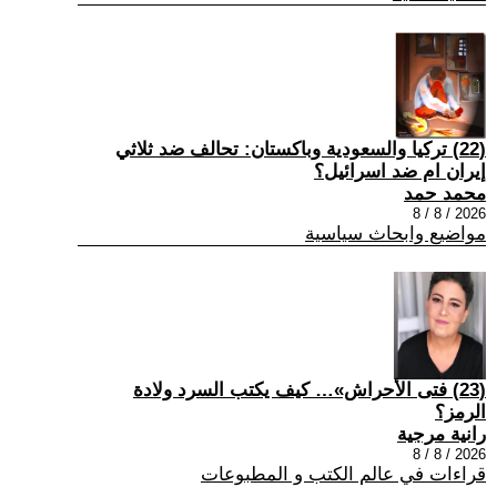
(22) تركيا والسعودية وباكستان: تحالف ضد ثلاثي
إيران ام ضد اسرائيل؟
محمد حمد
2026 / 8 / 8
مواضيع وابحاث سياسية
(23) فتى الأحراش»… كيف يكتب السرد ولادة
الرمز؟
رانية مرجية
2026 / 8 / 8
قراءات في عالم الكتب و المطبوعات