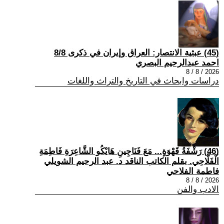
(45) عبثية الانتصار: العراق وإيران في ذكرى 8/8
احمد عبدالرحيم البصري
2026 / 8 / 8
دراسات وابحاث في التاريخ والتراث واللغات
(46) رَشْفَةُ قَهْوَةٍ... مَعَ فَنَاجِينِ هَايْكُو الشَّاعِرَةِ فَاطِمَةِ
الْفَلَّاحِي. بقلم الكاتب الناقد د. عبد الرحيم الشويلي
فاطمة الفلاحي
2026 / 8 / 8
الادب والفن