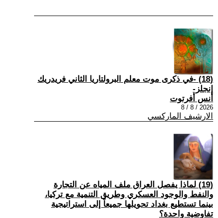
(18) -في ذكرى موت معلم البرولتاريا الثاني فريدريك
إنجلز-
أنس أفرتوت
2026 / 8 / 8
الارشيف الماركسي
(19) لماذا يفصل العراق ملف المياه عن التجارة
والنفط والوجود العسكري وطريق التنمية مع تركيا،
بينما تستطيع بغداد تحويلها جميعاً إلى استراتيجية
تفاوضية واحدة؟