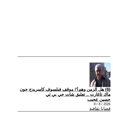
(6) هل الزمن وهم؟! موقف فيلسوف كامبريدج جون
ماك تاغارت .. تعليق شات جي بي تي
حسين عجيب
2026 / 8 / 8
قضايا ثقافية