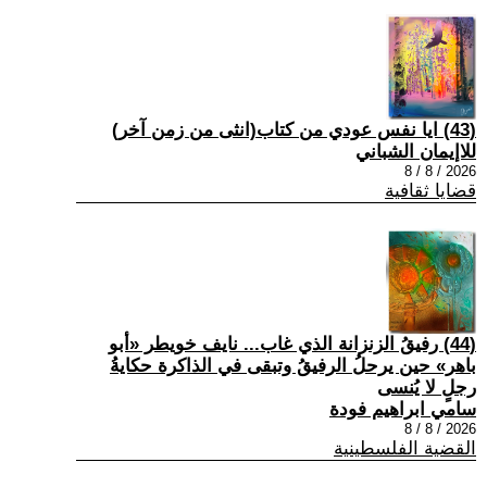
(43) ايا نفس عودي من كتاب(انثى من زمن آخر)
للاإيمان الشباني
2026 / 8 / 8
قضايا ثقافية
(44) رفيقُ الزنزانة الذي غاب... نايف خويطر «أبو
باهر» حين يرحلُ الرفيقُ وتبقى في الذاكرة حكايةُ
رجلٍ لا يُنسى
سامي ابراهيم فودة
2026 / 8 / 8
القضية الفلسطينية