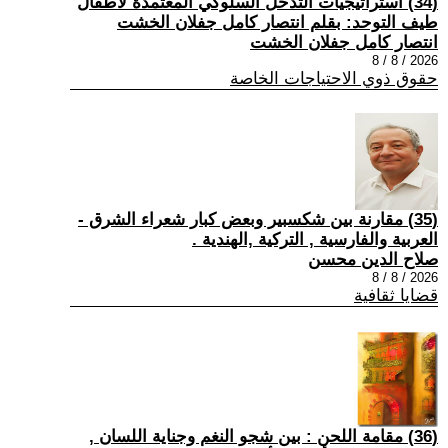
(34) استراتيجيات التدخل السلوكي المعتمدة لأطفال
طيف التوحد: بقلم انتصار كامل جفلان الخشت
انتصار كامل جفلان الخشت
2026 / 8 / 8
حقوق ذوي الاحتياجات الخاصة
(35) مقارنة بين شكسبير وبعض كبار شعراء الشرق -
العربية والفارسية , التركية ,الهندية .
صلاح الدين محسن
2026 / 8 / 8
قضايا ثقافية
(36) مقامة اللحن : بين شجو النغم وجناية اللسان ,