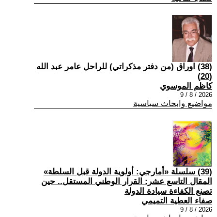
(38) اوراق (من دفتر مذكراتي) للراحل عامر عبد الله
(20)
كاظم الموسوي
2026 / 8 / 9
مواضيع وابحاث سياسية
(39) سلسلة «أمارجي: أولوية الدولة قبل السلطة»
المقال التاسع عشر: القرار الوطني المستقل.. حين
تصنع الكفاءة سيادة الدولة
صفاء العطية التميمي
2026 / 8 / 9