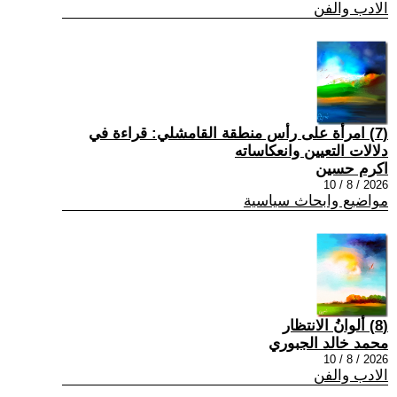
الادب والفن
(7) امرأة على رأس منطقة القامشلي: قراءة في
دلالات التعيين وانعكاساته
اكرم حسين
2026 / 8 / 10
مواضيع وابحاث سياسية
(8) ألوانُ الانتظار
محمد خالد الجبوري
2026 / 8 / 10
الادب والفن