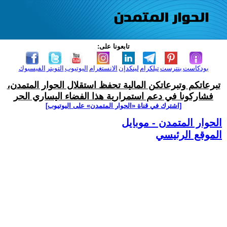
تابعونا على:
بودكاست
بنترست
تيلكرام
لينكدإن
الانستغرام
اليوتيوب
التويتر
الفيسبوك
تبرعاتكم وتبرعاتكن المالية تحفظ استقلال الحوار المتمدن،
فشاركونا في دعم استمرارية هذا الفضاء اليساري الحر
[اشترك في قناة ‫«الحوار المتمدن» على اليوتيوب]
الحوار المتمدن - موبايل
الموقع الرئيسي