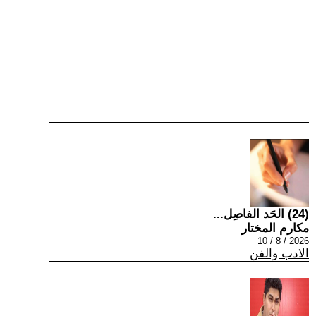
(24) الحَد الفاصِل...
مكارم المختار
2026 / 8 / 10
الادب والفن