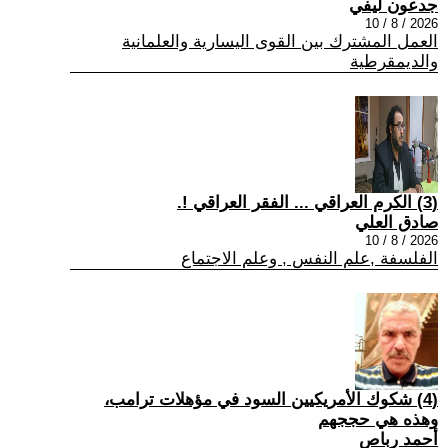
جدعون ليفي
2026 / 8 / 10
العمل المشترك بين القوى اليسارية والعلمانية
والديمقرطية
(3) الكرم العراقي ... الفقر العراقي !.
صادق العلي
2026 / 8 / 10
الفلسفة ,علم النفس , وعلم الاجتماع
(4) شكوك الأمريكيين السود في مؤهلات ترامب،
وهذه هي حججهم
أحمد رباص