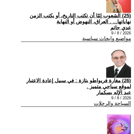
(25) الشعوب إمّا أن تكتب التاريخ، أو يكتب الزمن
نهاياتها... . العراق، النهوض أو النهاية
عدي حاتم
2026 / 8 / 9
مواضيع وابحاث سياسية
(26) مغارة فريواطو بتازة : في سبيل إعادة الاعتبار
لموقع سياحي متميز .
عبد الإله بسكمار
2026 / 8 / 9
السياحة والرحلات