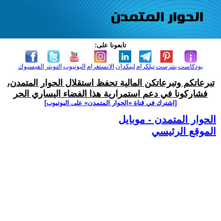
تابعونا على:
بودكاست
بنترست
تيلكرام
لينكدإن
الانستغرام
اليوتيوب
التويتر
الفيسبوك
تبرعاتكم وتبرعاتكن المالية تحفظ استقلال الحوار المتمدن،
فشاركونا في دعم استمرارية هذا الفضاء اليساري الحر
[اشترك في قناة ‫«الحوار المتمدن» على اليوتيوب]
الحوار المتمدن - موبايل
الموقع الرئيسي