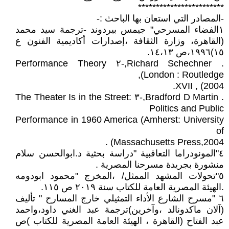
************************
-المصادر التي استعان بها الباحث :-
١الفضاء المسرحي" جيمس بيردوند -ترجمة سيد محمد
(القاهرة، وزارة الثقافة ،إصدارات أكاديمية الفنون ع
١٥)١٩٩٦،ص ١٤،١٣.
. Richard Schechner,-٢ Performance Theory
(London : Routledge,
2004) , XVII.
. Bradford D Martin,-٣ The Theater Is in the Street:
Politics and Public
Performance in 1960 America (Amherst: University
of
Massachusetts Press,2004) .
٤"المونودراما التعاقبية "دراسة بحثية د.ابوالحسن سلام
منشورة بجريدة مسرحنا المصرية .
٥"تحولات المشهد الممثل/ ،المخرج "محمود ابودومه
.الهيئة المصرية العامة للكتاب سنة ٢٠١٩ ص ١١٥.
٦ "مسرح الشارع الأداء التمثيلي خارج المسارح " تأليف
(آلان ماكدونالد ،وآخرين)ترجمة عبد الغني داود،واحمد
عبد الفتاح (القاهرة ، الهيئة العامة المصرية للكتاب )ص