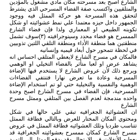
الشارع اصبح بعد مسرحته مكان مادي مشغول بالمؤدين
والمتلقيين واكتسب صفة الفضاء المسرحي الذي يشترط
لتحقق هذه المسرحة هو حركة الممثل فيه ووجود
الجمهور داخل حيزه معتمدا علي نمط عشوائيته او شكل
تكوينه الطبيعي او المعماري ولذا فإن فضاء الشارع
الممسرح هو فضاء محدد وسينوجرافيته (٣)سوف تشمل
منطقتين هما منطقة الأداء ومنطقة التلقي اللتين تذوبيين
في لحظة تتمحور حول أبعاد قيميه وإنسانيه
فالمكان في مسرح الشارع لايعطي المتلقي احساس انه
يشاهد عرض او لعبا متأثر بالفضاء التخيلي او الوهمي
ويرجع ذلك لأن عروض الشارع لا يستخدم فيها الإضاءة
المسرحية وعادة ما تعرض نهارا فتنتفي الفضاءات
الوهمية والنفسية والتخيلية حتي لو تم استخدام الإضاءة
المسرحية، فإن الفضاء في مسرح الشارع اصبح وحدة
واحده مندمجة لعدم الفصل بين المتلقي وممثل مسرح
الشارع
ان العشوائية الجغرافيه تبقي علي حالها في شكل
ومحتوي المكان المختار للعرض وبالتالي فطاقة الممثل
تتناسب طرديا وتلك العشوائيه فطاقة الممثل في عروض
مسرح الشارع كمكان ممسرح بعشوائيته الجغرافية قد
يعطيه الأنفلات في الإرتجال وقد يدفع الممثل الي التمرد