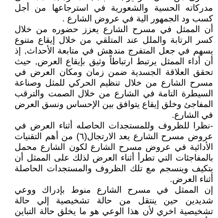
مدركاته الحسية والشعورية في استرجاعها من أجل
كسب ود الجمهور الية في عروض الشارع .
أن الممثل في مسرح الشارع يعزز حضوره من خلال
كسر الرتابة والملل عند المتلقي من خلال إيقاع متنوع
يسهم في جعل المتفرج مندهش في متابعة الأحداث, إذ
أن أداء الممثل يرتبط ارتباطاً وثيق بإيقاع العرض, حيث
تحقق العلاقة الجسدية ضمن زمان ومكان العرض في
مسرح الشارع من خلال تنظيم الحركي للمثل وصناعة
السيطرة التامة في الشارع من خلال الصمت والترقب
المفاجئ وخلق إيقاع يتوافق بين الإحساس ونسق العرض
في الشارع.
-نظرا للظروف وللمستجدات الحاصله أثناء العرض في
عروض مسرح الشارع يعد الارتجال(٦) من أهم التقنيات
الأدائية في عروض مسرح الشارع لكون الشارع محمل
بالمفاجئات التي تطرأ أثناء العرض لذلك على الممثل أن
يتكيف وينسجم مع تلك الظروف والمستجدات الحاصلة
أثناء العرض.
إن الممثل في مسرح الشارع منوط بإدراك ووعي
شديدين حين ينتقل من حالة تشخيصية إلي حالة
تشخيصية اخري لأن هذا الوعي هو ما يخلق حالة التباين