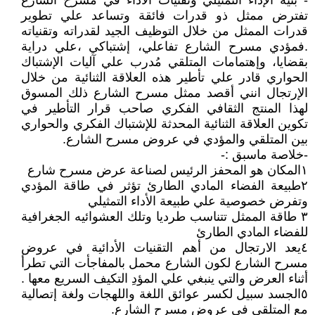
- بنية الإداء التمثيلي وتقنيات الأداء في مسرح الشارع
تفترض ممثل ذو قدرات فائقة وتساعد علي تطوير
قدرات الممثل من خلال التوظيف الجيد لقدراته وتقنياته
.فمؤدي مسرح الشارع تفاعلي، إشتباكي ،علي دراية
بقضايا، وإهتمامات المتلقي مُدرب علي آليات الإشتباك
الحواري قادر علي تأطير هذه العلاقة الثنائية من خلال
الإرتجال انني أقصد ممثل مسرح الشارع ذلك المسوق
لهذا المنتج الثقافي الفكري صاحب قرار التأطير في
تكوين العلاقة الثنائية المحدثة للإشتباك الفكري والحواري
بين المتلقي والمؤدي في عروض مسرح الشارع.
-خلاصة ماسبق :-
١المكان هو المحفز الرئيس لصناعة عرض مسرح شارع
٢طبيعة الفضاء المادي الطارئ تؤثر في طاقة المؤدي
وتفرض خصوصية علي طبيعة الأداء التمثيلي
٣ طاقة الممثل تتناسب طرديا وتلك العشوائيه الجغرافية
للفضاء المادي الطارئ
٤يعد الارتجال من أهم التقنيات الأدائية في عروض
مسرح الشارع لكون الشارع محمل بالمفاجأت التي تطرأ
أثناء العرض والتي ينبغي علي المؤدِ التكيف السريع معها .
٥الجسد سبيل لكسر عوائق اللغة واللهجات ولغة إتصالية
مع المتلقي في عروض مسرح الشارع.