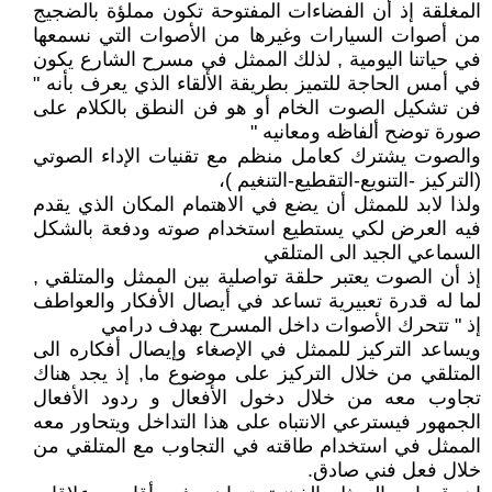
المغلقة إذ أن الفضاءات المفتوحة تكون مملؤة بالضجيج
من أصوات السيارات وغيرها من الأصوات التي نسمعها
في حياتنا اليومية , لذلك الممثل في مسرح الشارع يكون
في أمس الحاجة للتميز بطريقة الألقاء الذي يعرف بأنه "
فن تشكيل الصوت الخام أو هو فن النطق بالكلام على
صورة توضح ألفاظه ومعانيه "
والصوت يشترك كعامل منظم مع تقنيات الإداء الصوتي
(التركيز -التنويع-التقطيع-التنغيم )،
ولذا لابد للممثل أن يضع في الاهتمام المكان الذي يقدم
فيه العرض لكي يستطيع استخدام صوته ودفعة بالشكل
السماعي الجيد الى المتلقي
إذ أن الصوت يعتبر حلقة تواصلية بين الممثل والمتلقي ,
لما له قدرة تعبيرية تساعد في أيصال الأفكار والعواطف
إذ " تتحرك الأصوات داخل المسرح بهدف درامي
ويساعد التركيز للممثل في الإصغاء وإيصال أفكاره الى
المتلقي من خلال التركيز على موضوع ما, إذ يجد هناك
تجاوب معه من خلال دخول الأفعال و ردود الأفعال
الجمهور فيسترعي الانتباه على هذا التداخل ويتحاور معه
الممثل في استخدام طاقته في التجاوب مع المتلقي من
خلال فعل فني صادق.