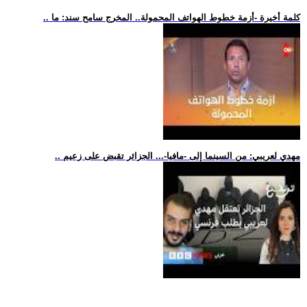
.. كلمة أخيرة -أزمة خطوط الهواتف المحمولة.. المخرج سامح سند: ما
.. مهدي لعريبي: من السينما إلى -مافيا-... الجزائر تقبض على زعيم