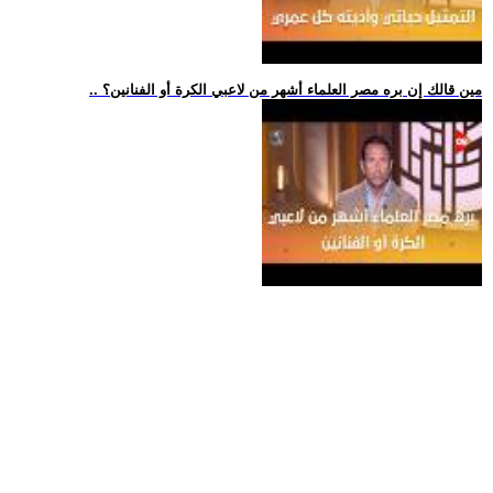
.. مين قالك إن بره مصر العلماء أشهر من لاعبي الكرة أو الفنانين؟