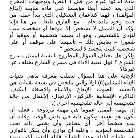
مادة أبدعها غيره من قبل ( النص) وتوجيهات المخرج
الذي يعد عمله أيضا مؤسسا على مادة سابقة (إبداع
المؤلف) ، فهما كتناغمان التشكيلي الذي يبدأ عمله من
حيث وجود مادة خام – مع الفارق طبعا - من هنا فإننا
نؤكد أن الممثل لا يشخص إلا موقفا أو شخصيه بنيت
لتؤدى بالتشخيص، وهو إذ يجسد شخصية أو موقفا أو
شعورا – يعايش ذلك – تأسيسا على موقف أو على
شخصية كتبت لتجسد لا لتشخص "
ولكن هل يختلف السؤال المطروح بالنسبة لممثل مسرح
الشارع ؟ فهل تقنية الاداء في مسرح الشارع تختلف عن
غيرها؟
الإجابة علي هذا السؤال تتطلب معرفة ماهي تقنيات
الإداء التمثيلي(٥) اولا والتي تتلخص في تسعة تقنيات هي
(الجسد- الصوت- الإيقاع- والانتباه والإصغاء -التكيف-
الذاكره الإنفعالية -التركيز- الإرتجال- إلإنتقال من حالة
تشخيصيه إلي حالة تشخيصيه اخري ).
إن مهمة الممثل عموما هي مهمة مزدوجة ، فعليه أن
يكون هو نفسه ويكون ذاته في نفس الوقت وعليه أن
يبدو شخصاً آخر, أي يتظاهر وأن يخفي ذاته تحت
الشخصية المؤدية ، وعليه أن يوازن وأن يفكر بالتوازن
عبر تقنيات الأداء, وهذا التقنيات قابلة للتغيير لكي تصنع