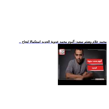
.. محمد علام وهيثم سعيد: ألبوم محمد عدوية الجديد استكمالا لنجاح