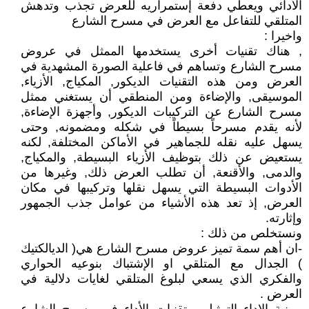
الأدائي ويعطي دفعة إستمراريه للعرض تجذب وتدهش
المتلقي للتفاعل مع العرض في مسرح الشارع
واخيرا :
, هناك تقنيات أخرى يستخدمها الممثل في عروض
مسرح الشارع وتساهم في فاعلية الصورة المشهدية في
العرض ومن هذه التقنيات الديكور, المكياج, الأزياء,
الموسيقى, والإضاءة ومن المنطقي أن يستغني ممثل
مسرح الشارع عن التركيبات الديكور, وأجهزة الإضاءة,
لأنه يقدم مسرحاً بسيطاً في شكله ومضمونه, وحتى
يسهل عليه نقله للجماهير في الأماكن المختلفة, لكنه
يستعيض عن ذلك بتوظيف الأزياء البسيطة, والمكياج,
والدمى, والأقنعة, أن تطلب العرض ذلك, وغيرها من
الأدوات البسيطة التي يسهل نقلها وتركيبها في مكان
العرض, إذ تعد هذه الأشياء من عوامل جذب الجمهور
وإثارته.
ونستخلص من ذلك :
-ان أهم سمة تميز عروض مسرح الشارع هي( الديالكتيك
) الجدال مع المتلقي او الإشتباك بنوعيه الحواري
والفكري الذي يسعي لبلوغ المتلقي لغايات دلالية في
العرض .