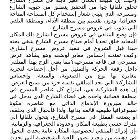
وحيث إن طبيعة المكان الغير ثابتة في مسرح الشارع
تخلق تلقائيا جوا من التحفيز ينطلق من حيوية الشارع
ومسرحه الذي يتبني شعار إستخدام كل المساحة المتاحة
جغرافيا، ودون تقسيم بين منطقة الأداء، ومنطقة التلقي
التي تذوب في عروض مسرح الشارع ،
فإن وضع المتلقي في عروض مسرح الشارع ذلك المكان
المحايد خلق تحديا أمام صناع مسرح الشارع ينبغي بحثه
جيدا قبل الشروع في تنفيذ عروض مسرح الشارع،
وكيف تمنحه إحساس مغاير لوضعه وهو يشاهد عرض
مسرحي في قاعة مسرحيه؟مما يعني الزج بهذا المتلقي
داخل رقعة الحركة والتمثيل من أجل إخضاعه لتجربة
مغايرة بها نوع من الصعوبة، والمتعة، وإحساس
التشاركية التي يجد المتلقي نفسه جزء من نسيج العرض.
إن هذه التشاركية هي، امتزاج كل عناصر المسرح في
منطقة فضائية واحده هي فضاء الشارع الذي يدخل في
حالة صيرورة الإندماج الذاتي مع عناصره مكونا
سينوغرافيا طبيعية قائمة بذاتها. ولذا فالخيال الذي يخلقه،
او يصنعه الممثل في مسرح الشارع، يتحول تلقائيا الي
مدرك حسي بطبيعة المكان وحدوده الجغرافية والزمانية
-إن إدراك المتلقي لخصوصية المكان عامة يحدث التحول
في ذهنيته من مجرد تصور اللعبة التشخيصية التي تحدث