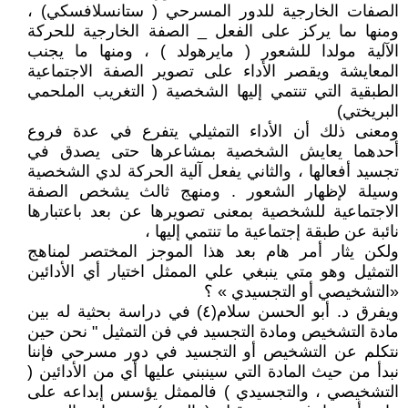
الصفات الخارجية للدور المسرحي ( ستانسلافسكي) ،
ومنها ىما يركز على الفعل _ الصفة الخارجية للحركة
الآلية مولدا للشعور ( مايرهولد ) ، ومنها ما يجنب
المعايشة ويقصر الأداء على تصوير الصفة الاجتماعية
الطبقية التي تنتمي إليها الشخصية ( التغريب الملحمي
البريختي)
ومعنى ذلك أن الأداء التمثيلي يتفرع في عدة فروع
أحدهما يعايش الشخصية بمشاعرها حتى يصدق في
تجسيد أفعالها ، والثاني يفعل آلية الحركة لدي الشخصية
وسيلة لإظهار الشعور . ومنهج ثالث يشخص الصفة
الاجتماعية للشخصية بمعنى تصويرها عن بعد باعتبارها
نائبة عن طبقة إجتماعية ما تنتمي إليها ،
ولكن يثار أمر هام بعد هذا الموجز المختصر لمناهج
التمثيل وهو متي ينبغي علي الممثل اختيار أي الأدائين
«التشخيصي أو التجسيدي » ؟
ويفرق د. أبو الحسن سلام(٤) في دراسة بحثية له بين
مادة التشخيص ومادة التجسيد في فن التمثيل " نحن حين
نتكلم عن التشخيص أو التجسيد في دور مسرحي فإننا
نبدأ من حيث المادة التي سينبني عليها أي من الأدائين (
التشخيصي ، والتجسيدي ) فالممثل يؤسس إبداعه على