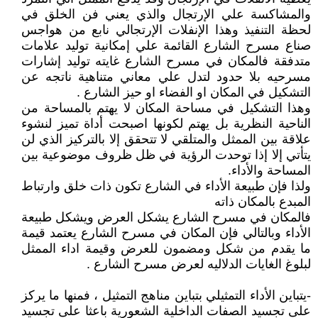
والمشاكسة علي الإرتجال والذي يعني فن الخلق في
لحظة التنفيذ وهذا الإنفلات الإرتجالي نابع من هواجس
صناع مسرح الشارع القائمة علي إمكانية توليد علامات
متدفقة فالمكان في مسرح الشارع غايته توليد إشارات
مسرحيه بلا حدود لتدل علي معاني متناهية ناتجه عن
التشكيل في المكان او الفضاء او حيز الشارع .
وهذا التشكيل في مساحة المكان لا يهتم بالمساحة من
الناحية النظرية بل يهتم لكونها اصبحت أداة تميز لنشوء
علاقة بين الممثل والمتلقي لا تتحقق إلا بالتركيز الذي لن
يتأتي إلا إذا توحدت الرؤية في ظل ظروف موضوعية بين
المساحة والأداء.
ولذا فإن طبيعة الأداء في الشارع تكون ذات خلق وارتباط
المبدع بالمكان ذاته
فالمكان في مسرح الشارع يشكل العرض ويشكل طبيعة
الأداء وبالتالي فإن المكان في مسرح الشارع يعتمد قيمة
ما يقدم من شكل ومضمون للعرض وقيمة اداء الممثل
لبلوغ الغايات الدلاليه لعرض مسرح الشارع .
-يتباين الأداء التمثيلي بتباين مناهج التمثيل ، فمنها ما يركز
على تجسيد الصفات الداخلية الشعورية باعثا على تجسيد