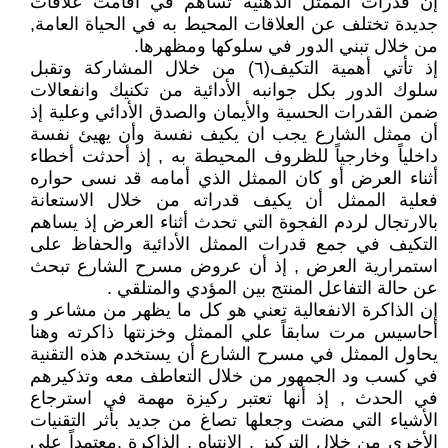
إن قدرات الممثل الذهنية تساهم في أقامت علاقات
جديدة تختلف عن العلاقات المحيط به في الحياة العامة,
من خلال تبني الدور في سلوكها ومظهرها.
إذ تأتي أهمية التكيف(٦) من خلال المشاركة وتقبل
سلوك الدور بكل جوانبه الأدائية من تكنيك وانفعالات
ضمن القدرات الحسية والأيمان والصدق الأدائي وعلية إذ
أن ممثل الشارع يجب ان يكيف نفسة وأن يهيئ نفسة
داخلياً وخارجياً للظروف المحيطة به , إذ أحدثت أخطاء
أثناء العرض أو كان الممثل الذي أمامه قد نسى حواره
فعلية الممثل أن يكيف قدراته من خلال الاستعانة
بالارتجال لردم الفجوة التي تحدث أثناء العرض إذ يساهم
التكيف في جمع قدرات الممثل الأدائية والحفاظ على
استمرارية العرض , إذ أن عروض مسرح الشارع تبحث
عن حالة التفاعل المنتج بين المؤدي والمتلقي .
إن الذاكرة الانفعالية تعني هو كل ما يظهر من مشاعر و
أحاسيس مرت سابقاً علي الممثل وخزنتها ذاكرته وهنا
يحاول الممثل في مسرح الشارع أن يستخدم هذه التقنية
في كسب ود الجمهور من خلال التعاطف معه وتذكيرهم
في الحدث , إذ أنها تعتبر ركيزة مهمة في استرجاع
الأشياء التي مضت وجعلها تصاغ من جديد بأثر التقنيات
الأخرى من خلال التركيز , الانتباه , الذاكرة ,معتمداً على