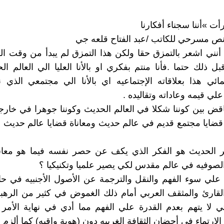
ت »أننا سجناء أفكارنا
ص مسرحي للكاتب /عبد الفتاح قلعه جي
نني اشعر بالتمزق حقا ولكن هذا التمزق لم يبدأ من وقت الكت
ل ذلك حتما .فأنا منتم بفكري او بالأنا العليا الي العالم الح
مائي هذا بعلاقاته الإجتماعيه اي بالأنا الي مجتمعي الذي
ي قيمه وعاداته وتقاليده .
ناقض بين كوننا شكلا في العالم الحديث وكوننا جوهرا في خار
 قضايا مجتمع قديم في عالم حديث ومعاناة قضايا عالم حديث
ر الحديث هو الفكر الذي يكف عن حصر نفسه فيما هو مع
لصوفيه في عالم مقدس لكي يصير علميا وتكنيكيا ؟
علي سوء الفهم والنقل والترجمة عن الأصول الأجنبيه في حا
قارئ والمثقف العربي أمام ذلك الغموض في كثير من الرهبه
لا يتهم بعدم القدرة علي الفهم مما أدي في نهاية الأمر 
الإرتماء في أحضان الثقافة الغربيه دون (هوية واقيه) كما ألزم