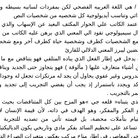
 / هي اللغة العربيه الفصحي لكن بمفردات لسانيه بسيطه و
حداثي وتناسب أيديولوجية كل شخصيه من شخصيات النص
اعتمد الكاتب علي الحوار المكثف البعيد عن الإسهاب والذي
ل سيميولوجي تقود الي المعني الذي برهن عليه الكاتب من 
 مع الشخصيات كطرف وشخصية حياة كطرف آخر ومع شخصي
قضين ليبرز المعني الدلالي للقارئ
 يدخل في إطار الفعل الذي يباده المتلقي فهو يتناقض مع ما
 أشياء متعارف عليها ( مألوفة ) فهو يتجاوز حتى الجديد وينا
روس وغير عفوي يحاول أن يجد له مرتكزات تجعل له وجودا م
كد ويجدد باستمرار إذ يجب أن يفضي التجريب إلى تجديد و
مر بالتجريب .
لذي يتبناه« قلعه جي »هو المزج بين كل المتناقضات بحيث 
 الفكر والمفكر، وهو الهدف في ذاته، لأن قيمة الإنسان ل
لقيام بتأملات محضة، بل قيمته تأتي من تصديه للتجربة و
تساعد على تحطيم السائد بفكر مادي وتاريخي يكون الدياليكتيك
جي المعاصر، في إطار مناخ مركب يعكس متغيرات الصراع الد