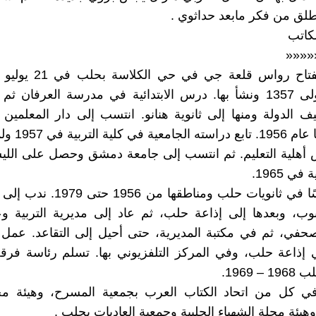
نطلق من فكر مابعد حداثوي .
لكاتب
««««
جمادى الاولى 1357 ونشأ بها. درس الابتدائية في مدرسة العرفان ث
وتخرج منها عام 56
أهلية التعليم. ثم انتسب إلى جامعة دمشق وحصل على الل
في 1965.
عمل مدرسًا في ثانويات حلب ومناطقها م
ب، وبعدها إلى إذاعة حلب، ثم عاد إلى مديرية التربية وعي
حفي، ثم في مكتبة المديرية، حتى أحيل إلى التقاعد. عمل 
 إذاعة حلب، وفي المركز التلفزيوني بها. تسلم رئاسة فرق
 1969.
 كل من اتحاد الكتاب العرب بجمعية المسرح، وهيئة مجل
هيئة مجلة الشهباء الحلبية وجمعية العاديات بحلب .