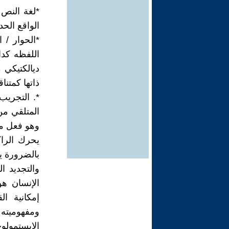
*لغة النص
الواقع ال
*الحوار / 
اللفظه كدا
ديالكتيكي
ذاتها كمتنا
*. التجريب
المتلقي من
وهو فعل مد
يحرك الرا
بالضرورة ي
والتجديد ا
الإنسان هو
إمكانية ا
ومفهوميته 
الإبستمولو