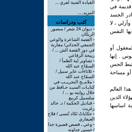
القيادة الفنية لفري ...
س قديمة في
المزيد.....
ادر الجسد
كتب ودراسات
أزلي ، لا
-
ديوان 24 شعر / منصور
بها النفس
الريكان
-
القصة الشاعرة والوعي
الجمعي الحداثي/ مقاربة
لمعقول أو
في دور القصة الش ... /
ربيحة الرفاعي
وس . إنها
-
تصاوير لية الظمأ /
مرتبط الحس
السمّاح عبد الله
-
ثلاثاءات عابر سبيل /
 أو مساحة
السمّاح عبد الله
-
ملامــح التجريــب في
كتابـات السيـد حـافظ من
ذا العالم
خلال روايته يو ... /
لاء الذين
سلسبيل كريبع
-
قناديل الحكمة / د. خالد
ة اساسها
زغريت
-
حكاياتْ تَكاد تُنسى / فلاح
العيفاري
-
وعي ـ قصص قصيرة جدا
/ حسين جداونه