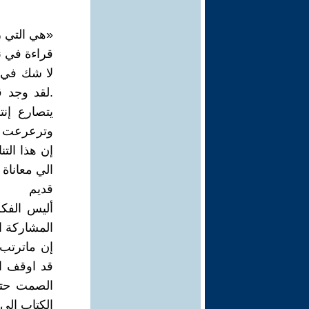
«هي التي رأ
قراءة في ن
لا شك في أ
.لقد وجد قب
يتصارع إنت
وترعرعت عل
إن هذا الت
الي معاناة
قديم
أليس الفك
المشاركة ا
إن ماترتب 
قد اوقف ال
الصمت حتي 
الكتاب الي 