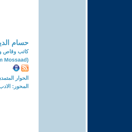
حسام الد
كاتب وقاص و
(Hossam Mossaad)
الحوار المتمدن-العدد: 6986 - 21
المحور: الادب