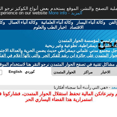
ة التصفح والنشر، الموقع يستخدم بعض أنواع الكوكيز نرجو النق
More info - المزيد
experience on our website
الفن
-
وكالة أنباء اليسار
-
وكالة أنباء العلمانية
-
وكالة أنباء العمال
-
وكا
الاقتصاد
-
اخبار الطب والعلوم
 الرئيسي لمؤسسة الحوار المتمدن
، علمانية، ديمقراطية، تطوعية وغير ربحية
ل مجتمع مدني علماني ديمقراطي حديث يضمن الحرية والعدالة الاجتم
حوار المتمدن على جائزة ابن رشد للفكر الحر والتى نالها أعلام في الفك
م مشاكل تقنية في تصفح الحوار المتمدن نرجو النقر هنا لاستخدام الموقع
كوردي
English
الاخبار
مراكز
الحوار المتمدن
سعد
- «هي التي رأت» أننا سجناء أفكارنا
 وتبرعاتكن المالية تحفظ استقلال الحوار المتمدن، فشاركونا 
استمرارية هذا الفضاء اليساري الحر