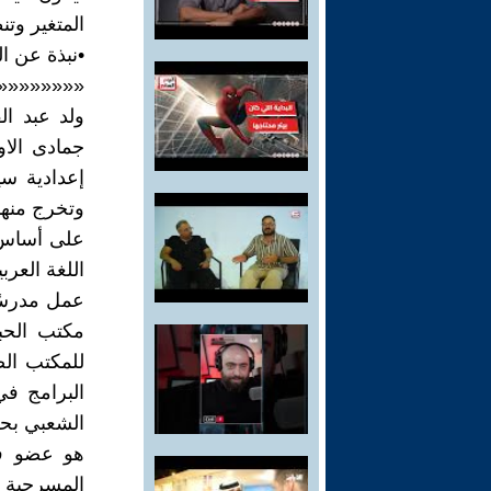
المتغير وت
•نبذة عن ا
««««««««
على أساس 
اللغة العربية 
مكتب الحبو
للمكتب الص
البرامج في
الشعبي بحلب 1968 –
هو عضو في
المسرحية و