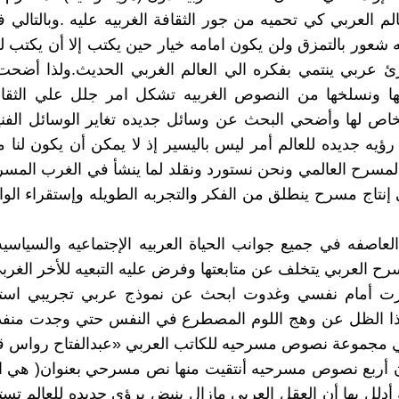
الم العربي كي تحميه من جور الثقافة الغربيه عليه .وبالتالي ف
ه شعور بالتمزق ولن يكون امامه خيار حين يكتب إلا أن يكتب 
ئ عربي ينتمي بفكره الي العالم الغربي الحديث.ولذا أضحت
ها ونسلخها من النصوص الغربيه تشكل امر جلل علي الثقافة
خاص لها وأضحي البحث عن وسائل جديده تغاير الوسائل الفني
 رؤيه جديده للعالم أمر ليس باليسير إذ لا يمكن أن يكون لنا
سرح العالمي ونحن نستورد ونقلد لما ينشأ في الغرب المسرح
 إنتاج مسرح ينطلق من الفكر والتجربه الطويله وإستقراء الواق
العاصفه في جميع جوانب الحياة العربيه الإجتماعيه والسياسيه 
ح العربي يتخلف عن متابعتها وفرض عليه التبعيه للأخر الغربي
رت أمام نفسي وغدوت ابحث عن نموذج عربي تجريبي اس
ذا الظل عن وهج اللوم المصطرع في النفس حتي وجدت منفذا 
 مجموعة نصوص مسرحيه للكاتب العربي «عبدالفتاح رواس ق
 أربع نصوص مسرحيه أنتقيت منها نص مسرحي بعنوان( هي ال
أدلل بها أن العقل العربي مازال ينبض برؤي جديده للعالم تستق