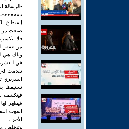
•الرسالة ا
»»»»»»»»
إستطاع الك
صنعت من ما
فلا تنكسر،
من قفص ال
وتلك هي ال
في العشرين
تقدمت في ا
السريري تس
تستيقظ بن
فيتكشف لها
فيظهر لها
الموت الس
الأخر .
وتتخلص من