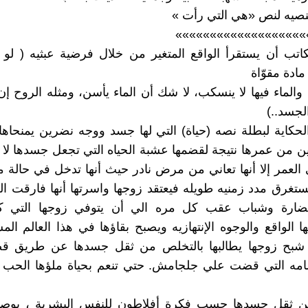
لنصيه لنص «هي التي رأت »
»»»»»»»»»»»»»»»»»»»
اتب أن يستقرأ الواقع المتغير من خلال فرضية عبثيه ( لو
دة مقوّاة
 والماء فيها لا ينسكب، لا شك أن الماء يأسن، ومثله الروح إن
جسد..)
حكاية لبطلة نصه (حياة) التي لها جسد ووجه نضرين يمنحاها
 من عمرها نتيجة لقضمها عشبة الحياه التي تجعل جسدها لا 
لعمر إلا أنها تعاني من مرض نادر حيث أنها تدخل في حالة 
تغرق مدد زمنيه طويله فيعتقد زوجها واسرتها أنها فارقت ال
ضارة وشباب عقب كل مره الي أن يتوفي زوجها التي ك
 الواقع والوجوه الإنتهازيه ويصبح بقاؤها في هذا العالم ال
 شبح زوجها يطالبها بالتخلص من ثقل جسدها عن طريق 
امه التي قضت علي جلجامش. حتي تنعم بحياة ملؤها الحب ف
 ثقل جسدها حسب فكرة أفلاطون للنفس البشرية ، بوصفه