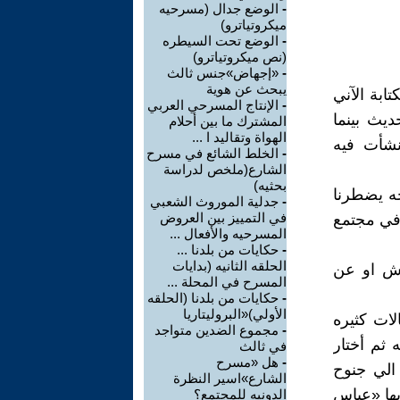
-
الوضع جدال (مسرحيه
ميكروتياترو)
-
الوضع تحت السيطره
(نص ميكروتياترو)
-
«إجهاض»جنس ثالث
يبحث عن هوية
ابة الآني
-
الإنتاج المسرحي العربي
ديث بينما
المشترك ما بين أحلام
الهواة وتقاليد ا ...
 نشأت فيه
-
الخلط الشائع في مسرح
الشارع(ملخص لدراسة
بحثيه)
جه يضطرنا
-
جدلية الموروث الشعبي
في التمييز بين العروض
 في مجتمع
المسرحيه والأفعال ...
-
حكايات من بلدنا ...
الحلقه الثانيه (بدايات
اش او عن
المسرح في المحلة ...
-
حكايات من بلدنا (الحلقه
الأولي)«البروليتاريا
لات كثيره
-
مجموع الضدين متواجد
 ثم أختار
في ثالث
-
هل «مسرح
الي جنوح
الشارع»اسير النظرة
 بها «عباس
الدونيه للمجتمع؟