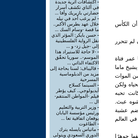
-
اكتشافات أثرية جديدة
في ألتاي تكشف أسرار
حضارتي بازيريك وأفا ...
-
لم يرغب أحد في نيله
 أن الكأس
خلال عهد بطرس الأكبر..
ما قصة -وسام السك ...
-
حسن بايكر: المؤثر الذي
نقل الرواية الفلسطينية
 لم تتحرر
إلى -جيل زد- و ...
-
-لا حاجة للاستيراد هذا
الموسم-.. سوريا تحقّق
 عمر فتاة
الاكتفاء الذاتي ...
يشيخ ماما
-
قاليباف: لسنا بحاجة إلى
مزيد من الدبلوماسية
من الموات
المسرحية
حياه ولكن
-
السينما كسلاح
أيديولوجي.. كيف يؤطر
انت تحبه
فيلم -المواطن المنتقم-
مشوه عبث.
ال ...
-
وزير التربية والتعليم
قضم عشبة
ورئيس مؤسسة اليابان
يوقعان اتفاقية تعا ...
ي العالم
-
الطاغوت
-
ماتياس يايسله يترك
الدوري السعودي ويتولى
ا جوهرًا