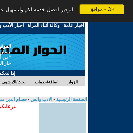
موافق - OK
لتوفير افضل خدمة لكم ولتسهيل عملي
أخبار عامة
-
وكالة أنباء المرأة
-
اخبار الأدب و
الموقع
يسارية
"من أج
حاز ال
إذا لديك
الزوار
اضافة/خدمات
بحث/الارشيف
الصفحة الرئيسية
-
الادب والفن
-
حسام الدين م
تبرعاتكم