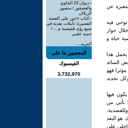
-
ديوان 23 الحاوي
معبره عن
والعصفور / منصور
الريكان
-
كتاب «عين على القصة
 توحي فيه
القصيرة: تأملات نقدية في
تسع رؤى قصصية م ... /
خلال حوار
حميد عقبي
ة حياة و
المزيد.....
المعجبين بنا على
 يحمل هذا
قض السائد
الفيسبوك
ؤثرا فهو
3,732,970
كل تجديد
يكون فيها
ا تأتي من
للقصدية،
 هو البعد
اخلي على