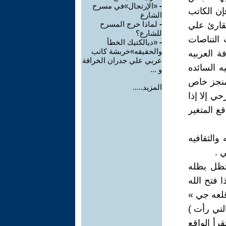
-
«الإرتجال»في مسرح
إن الكاتب
الشارع
-
لماذا خرج المسرح
لقارئ علي
للشارع؟
 التناصات
-
«ديالكتيك الخطأ
والحقيقه»خربشة كاتب
 العربيه
عربي علي جدران الخرافة
ه السائده
و ...
 منجز خاص
المزيد.....
ي إلا إذا
ع المتغير
والثقافيه
 .
تظل بظله
فتح الله
لعه جي »
تي رأت )
رأ الواقع