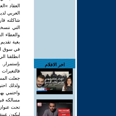
العقاد »الع
العربي لدي
شاكلته قار
التي ننسخ
والعطاء ال
بغية تقديم
في سوق الم
انطلقنا الي
بإستمرار.
اخر الافلام
فالتغيرات 
جعلت المسر
ولذلك احت
واحتمي به
مسالكه في
تحت عنوان
ليكون عينة 