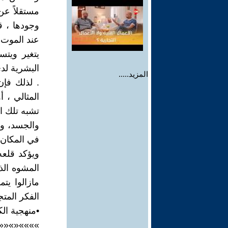
مستقلاً عن 
وجودها ، ق
عند الموت 
يتغير ويتس
البشرية لدى
المزيد.....
. لذلك فإن
المثالي ، أ
تشبه تلك ال
والجسد، وك
في المكان.
ويؤكد قلعه
المشوه الذ
مازالوا ي
الفكر المتج
•منهجية الك
«««««««»