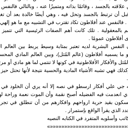
علاقته بالجسد ، وقائمًا بذاته ومتميزًا عنه ، وبالتالي فالنف
بل أن ترتبط بالجسد وتحل فيه ، وهي أيضًا خالدة بعد أن تغ
. فالنفس عند أفلاطون تكاد تقترب في التشبيه مع ما هو إلهي و
م بالمعقولية . تلك كانت أهم الصفات الرئيسية التي تتميز 
 أفلاطون عمومًا .
 النفس البشرية لديه تعتبر بمثابة وسيط يربط بين العالم ا
و ما يسميه أفلاطون (عالم المُثل)، وبين العالم المادي المحس
مُثل والأفكار الأفلاطونية في كونها لا تنتمي لما هو مادي أو 
ذلك فهي تشبه الأشياء المادية والحسية نتيجة لأنها تحتل حيز
 جي علي أفكار ارسطو في نصه إلا أنه يري أن الخلود في ه
ي انعدمت فيه الفضيله أصبح نقمة وأن الموت نعمة وراحة لهؤ
تمسكون بقيد حرية ارواحهم وافكارهم من أن تنطلق في تجرب
دد الذي يقرأ الواقع بإستمرار .
اتب وأسلوبه المتفرد في الكتابه النصيه
»»»»«»««««««««««««««««««««««