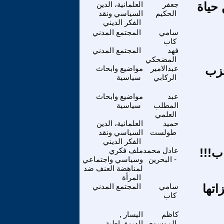
ة) من حياة
جعفر
العلمانية، الدين
الحكيم
السياسي ونقد
الفكر الديني
سامي
المجتمع المدني
كاب
فهد
المجتمع المدني
المضحكي
تل - الحزب
عبدالامير
مواضيع وابحاث
الركابي
سياسية
عبد
مواضيع وابحاث
المطلب
سياسية
العلمي
حميد
العلمانية، الدين
طولست
السياسي ونقد
الفكر الديني
ب!!!
عادل محمد
ملف فكري
- البحرين
وسياسي واجتماعي
لمناهضة العنف ضد
المرأة
تها
سامي
المجتمع المدني
كاب
كاظم
اليسار ,
الموسوي
الديمقراطية