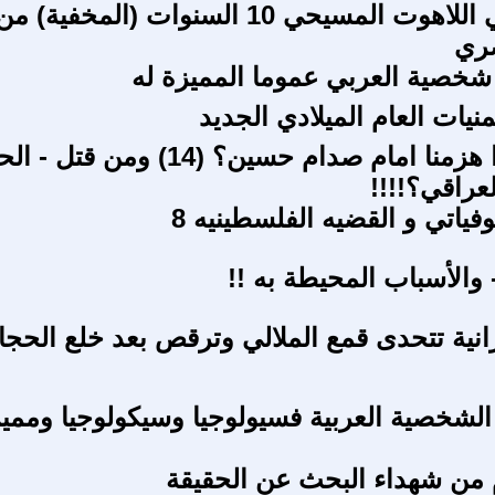
حوارات في اللاهوت المسيحي 10 السنوات (المخفي
صري
خصية العربي عموما المميزة له
يات العام الميلادي الجديد
كيف ولماذا هزمنا امام صدام حسين؟ (14) ومن ق
عراقي؟!!!!
وفياتي و القضيه الفلسطينيه 8
 والأسباب المحيطة به !!
رانية تتحدى قمع الملالي وترقص بعد خلع الحجا
شخصية العربية فسيولوجيا وسيكولوجيا ومميزا
من شهداء البحث عن الحقيقة