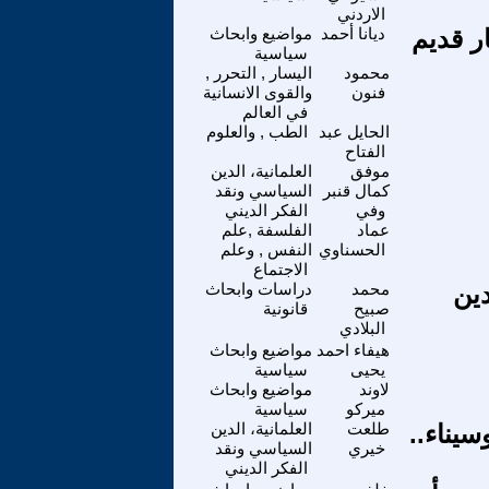
الاردني
ر قديم
ديانا أحمد
مواضيع وابحاث
سياسية
محمود
اليسار , التحرر ,
فنون
والقوى الانسانية
في العالم
الحايل عبد
الطب , والعلوم
الفتاح
موفق
العلمانية، الدين
كمال قنبر
السياسي ونقد
وفي
الفكر الديني
عماد
الفلسفة ,علم
الحسناوي
النفس , وعلم
الاجتماع
دين
محمد
دراسات وابحاث
صبيح
قانونية
البلادي
هيفاء احمد
مواضيع وابحاث
يحيى
سياسية
لاوند
مواضيع وابحاث
ميركو
سياسية
يناء..
طلعت
العلمانية، الدين
خيري
السياسي ونقد
الفكر الديني