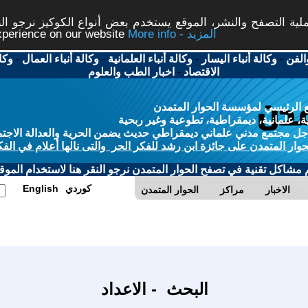
ة التصفح والنشر، الموقع يستخدم بعض أنواع الكوكيز نرجو النق
More info - المزيد
experience on our website
الفن
-
وكالة أنباء اليسار
-
وكالة أنباء العلمانية
-
وكالة أنباء العمال
-
وكا
الاقتصاد
-
اخبار الطب والعلوم
 الرئيسي لمؤسسة الحوار المتمدن
، علمانية، ديمقراطية، تطوعية وغير ربحية
ل مجتمع مدني علماني ديمقراطي حديث يضمن الحرية والعدالة الاجتم
حوار المتمدن على جائزة ابن رشد للفكر الحر والتى نالها أعلام في الفك
م مشاكل تقنية في تصفح الحوار المتمدن نرجو النقر هنا لاستخدام الموقع
كوردي
English
الاخبار
مراكز
الحوار المتمدن
البحث - الاعداد