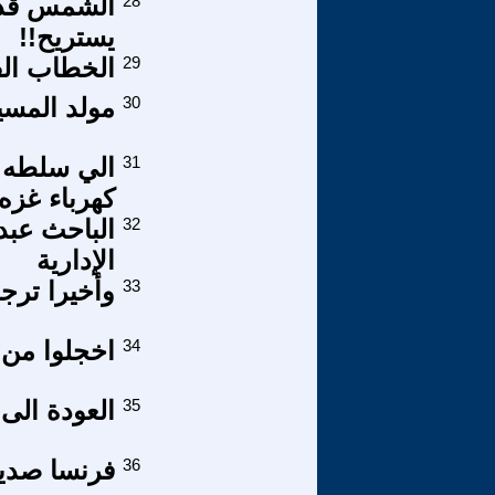
28
يستريح!!
29
الخطاب ال
30
مولد المسي
31
الي سلطه ا
كهرباء غزه 
32
الباحث عبد 
الإدارية
33
وأخيرا ترج
34
اخجلوا من 
35
العودة الى دول بوليس
36
فرنسا صديق