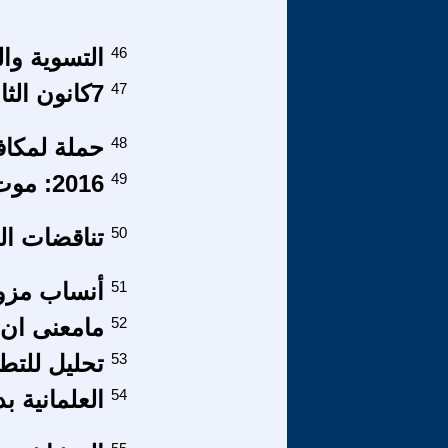
46
التسوية وا
47
7كانون الثاني 2017 يوم الأنتصارات.
48
حملة لمكاف
49
2016: موت الليبرالية
50
تناقضات الع
51
أنساب مزو
52
مامعنى ان 
53
تحليل للتط
54
العلمانية بد