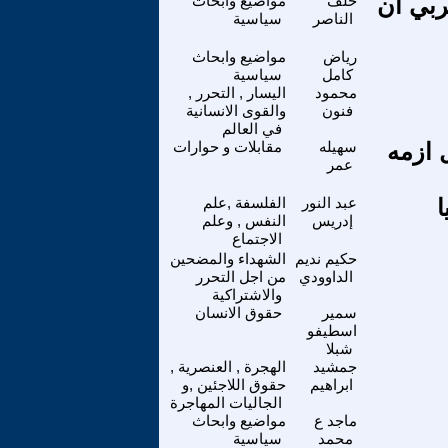
مشرق العربي أن
خلف
مواضيع وابحاث
الناصر
سياسية
رياض
مواضيع وابحاث
كامل
سياسية
محمود
اليسار , التحرر ,
فنون
والقوى الانسانية
في العالم
 ازمه
سهيله
مقابلات و حوارات
عمر
ا
عبد النور
الفلسفة ,علم
إدريس
النفس , وعلم
الاجتماع
حكيم نديم
الشهداء والمضحين
الداوودي
من اجل التحرر
والاشتراكية
سمير
حقوق الانسان
اسطيفو
شبلا
جمشيد
الهجرة , العنصرية ,
ابراهيم
حقوق اللاجئين ,و
الجاليات المهاجرة
ماجد ع
مواضيع وابحاث
محمد
سياسية