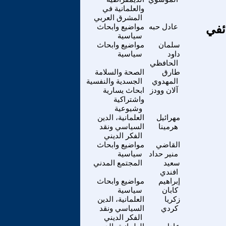
والعلمانية في
المشرق العربي
ئفي
عادل حبه
مواضيع وابحاث
سياسية
سلمان
مواضيع وابحاث
داود
سياسية
الحافظي
طارق
الصحة والسلامة
المهدوي
الجسدية والنفسية
آلان وودز
ابحاث يسارية
واشتراكية
وشيوعية
مهرائيل
العلمانية، الدين
هرمينا
السياسي ونقد
الفكر الديني
القاضي
مواضيع وابحاث
منير حداد
سياسية
سعيد
المجتمع المدني
افندي
إبراهيم
مواضيع وابحاث
كابان
سياسية
زكريا
العلمانية، الدين
كردي
السياسي ونقد
الفكر الديني