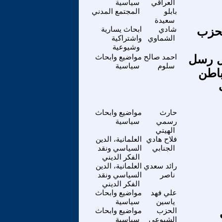
العراقي
سياسية
بابلو
المجتمع المدني
سعيدة
لحزب
شادي
ابحاث يسارية
الشماوي
واشتراكية
وشيوعية
ل رسل
احمد صالح
مواضيع وابحاث
سلوم
سياسية
باطن
حارث
مواضيع وابحاث
رسمي
سياسية
الهيتي
فلاح هادي
العلمانية، الدين
الجنابي
السياسي ونقد
الفكر الديني
رائد سعدي
العلمانية، الدين
ناصر
السياسي ونقد
الفكر الديني
علي فهد
مواضيع وابحاث
ياسين
سياسية
الحزب
مواضيع وابحاث
الشيوعي
سياسية