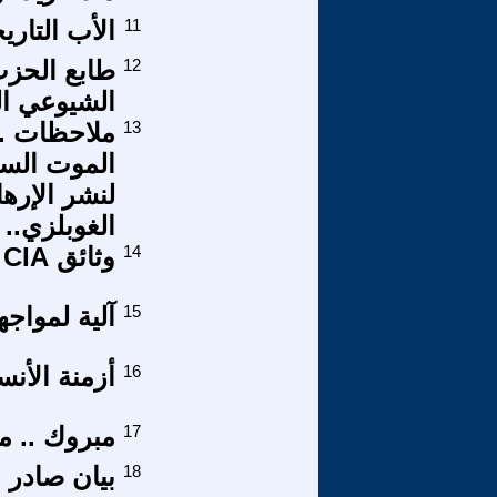
11
الأب التاريخي
12
طابع الحزب
الشيوعي الصين
13
ملاحظات ..
الموت السعو
لنشر الإره
الغوبلزي..
14
وثائق CIA وجائزة نوبل
15
آلية لمواج
16
أزمنة الأن
17
مبروك .. 
18
بيان صادر 