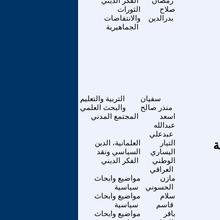
رمضان
الفكر الديني
صلاح
الثورات
بدرالدين
والانتفاضات
الجماهيرية
سفيان
التربية والتعليم
منذر صالح
والبحث العلمي
اسعد
المجتمع المدني
عبدالله
عبدعلي
ة
التيار
العلمانية، الدين
اليساري
السياسي ونقد
الوطني
الفكر الديني
العراقي
مازن
مواضيع وابحاث
الحسوني
سياسية
سلام
مواضيع وابحاث
قاسم
سياسية
باقر
مواضيع وابحاث