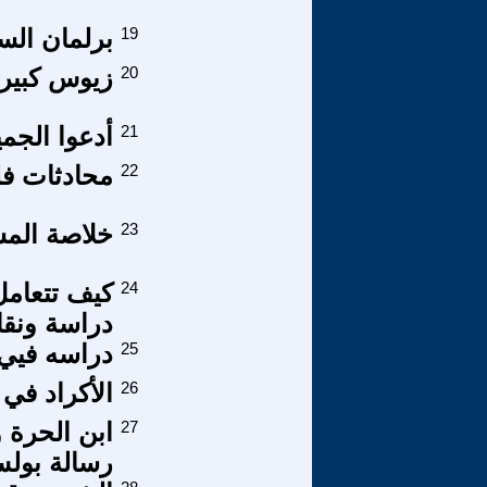
19
برلمان الس
20
زيوس كبير ا
21
أدعوا الجمي
22
محادثات فلس
23
خلاصة المش
24
كيف تتعامل
دراسة ونقاش 
25
دراسه فيي 
26
الأكراد في
27
ابن الحرة 
رسالة بولس