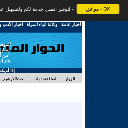
موافق - OK
لتوفير افضل خدمة لكم ولتسهيل عملي
أخبار عامة
-
وكالة أنباء المرأة
-
اخبار الأدب و
الموقع
يسارية
"من أج
حاز ال
إذا لديك
الزوار
اضافة/خدمات
بحث/الارشيف