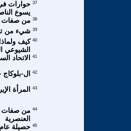
37
يسوع النا
38
من صفات ش
39
شيء من تمن
40
الشيوعي ال
41
الاتحاد الس
42
ال-بلوكاج -
43
المرأة الإي
44
من صفات ال
العنصرية
45
حصيلة عام 