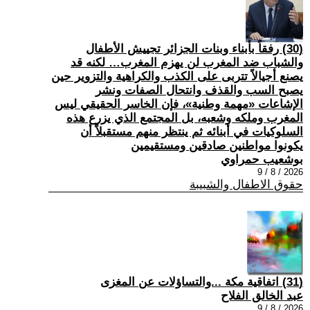
(30) رفقاً بأبناء وبنات الجزائر تجييش الأطفال
والشباب ضد المغرب لن يهزم المغرب… لكنه قد
يصنع أجيالاً تتربى على الكذب والكراهية والتزوير حين
يصبح السب والقذف وانتحال الصفات ونشر
الإشاعات «مهمة وطنية»، فإن الخاسر الحقيقي ليس
المغرب وملكه وشعبه، بل المجتمع الذي يزرع هذه
السلوكيات في أبنائه ثم ينتظر منهم مستقبلاً أن
يكونوا مواطنين صادقين ومستقيمين
بوشعيب حمراوي
2026 / 8 / 9
حقوق الاطفال والشبيبة
(31) اتفاقية مكة ...والتساؤلات عن المغزى
عبد الخالق الفلاح
2026 / 8 / 9