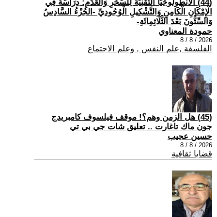
(44) الْأَنْطُولُوجْيَا التِّقْنِيَّةُ لِلسِّحْرِ وَالْعَدَمِ: دِرَاسَةٌ فِي
الْإِمْكَانِ الْكَامِنِ وَالتَّشْكِيلِ الْوُجُودِيِّ -الجُزْءُ السَّادِسُ
وَالسِّتُّونَ بَعْدَ الثَّلَاثِمِائَةِ-
حمودة المعناوي
2026 / 8 / 8
الفلسفة ,علم النفس , وعلم الاجتماع
(45) هل الزمن وهم؟! موقف فيلسوف كامبريدج
جون ماك تاغارت .. تعليق شات جي بي تي
حسين عجيب
2026 / 8 / 8
قضايا ثقافية