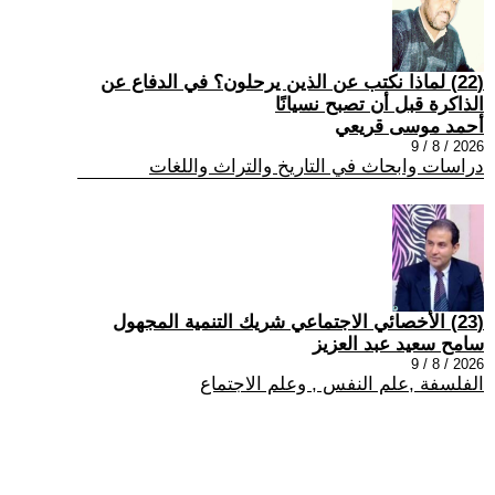
(22) لماذا نكتب عن الذين يرحلون؟ في الدفاع عن
الذاكرة قبل أن تصبح نسيانًا
أحمد موسى قريعي
2026 / 8 / 9
دراسات وابحاث في التاريخ والتراث واللغات
(23) الأخصائي الاجتماعي شريك التنمية المجهول
سامح سعيد عبد العزيز
2026 / 8 / 9
الفلسفة ,علم النفس , وعلم الاجتماع