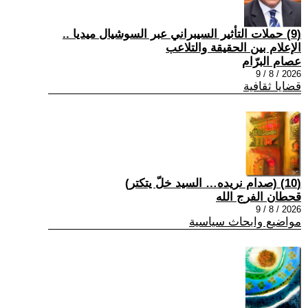
(9) حملات التأثير السيبراني عبر السوشيال ميديا ..
الإعلام بين الحقيقة والتلاعب
عصام البرّام
2026 / 8 / 9
قضايا ثقافية
(10) (صدام نريده… السيد خلّ يتكتر)
قحطان الفرج الله
2026 / 8 / 9
مواضيع وابحاث سياسية