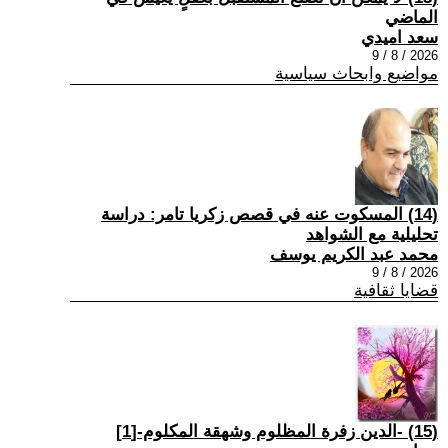
الماضي
سعد اميدي
2026 / 8 / 9
مواضيع وابحاث سياسية
(14) المسكوت عنه في قصص زكريا تامر: دراسة
تحليلية مع الشواهد
محمد عبد الكريم يوسف
2026 / 8 / 9
قضايا ثقافية
(15) -الدين زفرة المظلوم وشهقة المكلوم-[1]