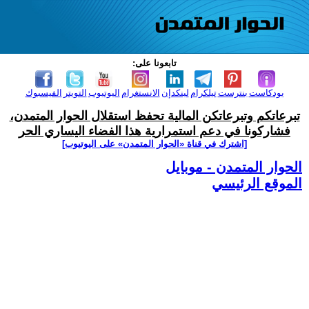
تابعونا على:
بودكاست
بنترست
تيلكرام
لينكدإن
الانستغرام
اليوتيوب
التويتر
الفيسبوك
تبرعاتكم وتبرعاتكن المالية تحفظ استقلال الحوار المتمدن،
فشاركونا في دعم استمرارية هذا الفضاء اليساري الحر
[اشترك في قناة ‫«الحوار المتمدن» على اليوتيوب]
الحوار المتمدن - موبايل
الموقع الرئيسي