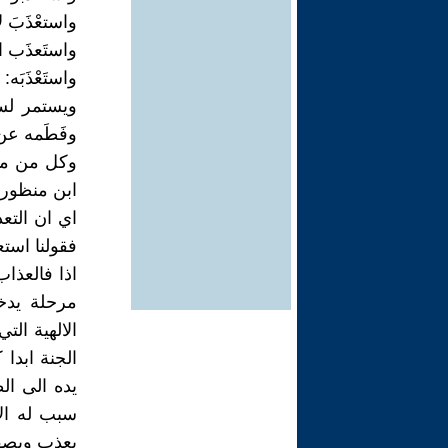
واستعْذَبَ لأ
واستَعذَب الق
واستَعْذَبَه: ع
ويستمر لسل
وفَطَمه عن 
وكل من منعته
ابن منظور
اي ان التعذ
فقولنا استع
اذا فالعذا
مرحلة يدخ
الالهية الت
الجنة ابدا
يده الى ال
سبب له ال
يعذب ويصفى