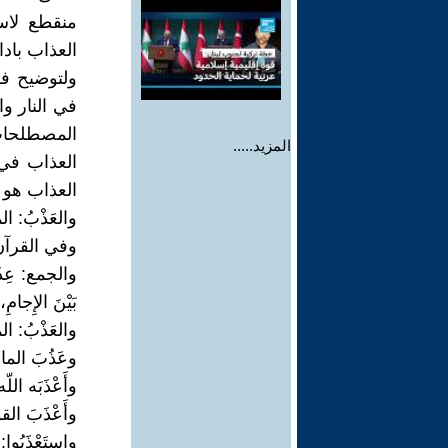
منقطع لاس
العذاب باداة
ولتوضيح فل
في النار و
المصطلحا
المزيد.....
العذاب في
العذاب هو عَذ
والعَذْبُ: الماء
وفي القرآن:
والجمع: عِذَاب
بَيْنَ الإِجام
والعَذْبُ: الم
وعَذُبَ الماءُ
وأَعْذَبَه اللّ
وأَعْذَبَ الق
واستَعْذَبُوا: