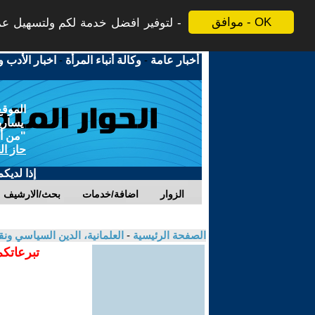
موافق - OK
لتوفير افضل خدمة لكم ولتسهيل عملي
أخبار عامة
-
وكالة أنباء المرأة
-
اخبار الأدب و
الموقع
يسارية
"من أج
حاز ال
إذا لديك
الزوار
اضافة/خدمات
بحث/الارشيف
الصفحة الرئيسية
-
العلمانية، الدين السياسي ونق
تبرعاتكم