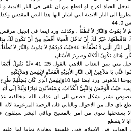
تدخل الحياة اعرج او اقطع من ان تلقى في النار الابدية و ل
ظروا الى النار الابدية التي اشار اليها هذا النص المقدس وكذ
: 44
ُكَ فَاقْطَعْهَا. خَيْرٌ لَكَ أَنْ تَدْخُلَ الْحَيَاةَ أَقْطَعَ مِنْ أَنْ تَكُونَ لَكَ يَد
إِلَى جَهَنَّمَ، إِلَى النَّارِ الَّتِي لاَ تُطْفَأُ.9: 46حَيْثُ دُودُهُمْ لاَ يَمُوتُ وَالنَّارُ 
ّارِ. هُنَاكَ يَكُونُ الْبُكَاءُ وَصَرِيرُ الأَسْنَانِ
ويستمر انجيل متي يبين العذاب اللاهي بالقول 25: 41 «ثُمَ
ُوا عَنِّي يَا مَلاَعِينُ إِلَى النَّارِ الأَبَدِيَّةِ الْمُعَدَّةِ لإِبْلِيسَ وَمَلاَئِكَتِهِ
وفي رؤية يوحنا اللاهوتي ورد ايضا فيها 10وَإِبْلِيسُ الَّذِي كَانَ يُضِلُّه
رِيتِ، حَيْثُ الْوَحْشُ وَالنَّبِيُّ الْكَذَّابُ. وَسَيُعَذَّبُونَ نَهَارًا وَلَيْلاً إِلَى أَبَدِ 
نصوص تشير بشكل قطعي الى ان عذاب الله لمخالفيه عذاب
طع باي حال من الاحوال وبالتالي فان الرحمة المزعومة لاله ال
لا يستحقها سوى من آمن بالمسيح وباقي البشر سيلقون غي
ا لا ينقطع
 العذاب في الاسلام فهي فلسفة مغايرة تماما لما عليه 