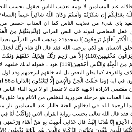
الاله عند المسلمين لا يهمه تعذيب الناس فيقول بحسب الن
ستفيد باي شيء من تعذيب الناس كما ان العذاب خصص من
عل المعاصي لقوله في النص القراني {وَلَنُذِيقَنَّهُمْ مِنَ الْعَذَابِ
دُونَ الْعَذَابِ الْأَكْبَرِ لَعَلَّهُمْ يَرْجِعُونَ }السجدة21 ويذهب ا
ق الانسان هو لكي يرحمه الله فقد قال (َلَوْ شَاء رَبُّكَ لَجَعَلَ النَّ
وَاحِدَةً وَلاَ يَزَالُونَ مُخْتَلِفِينَ{118} إِلاَّ مَن رَّحِمَ رَبُّكَ وَلِذَلِكَ خَلَقَهُمْ وَ
لأَمْلأنَّ جَهَنَّمَ مِنَ الْجِنَّةِ وَالنَّاسِ أَجْمَعِينَ{119} هود . فقو
اف والفرقة كما يظن البعض بل انه خلقهم ليرحمهم وقد اول
كلمة ليعبدون في اي
ن مقتضى الارادة الالهية كانت لا تفضل او لا تريد القاء الناس
ا هذا العذاب هو مرحلة ضرورية للتخلص من الاثام وما علق با
يدا لرحمة الله في ادخالهم الجنة فالنار عند المسلمين نار م
فقد قال الله تعالى بحسب رواية القران الاتي {وَاكْتُبْ لَنَا فِي هَـذِهِ
الآخِرَةِ إِنَّا هُدْنَـا إِلَيْكَ قَالَ عَذَابِي أُصِيبُ بِهِ مَنْ أَشَاء وَرَحْمَتِي 