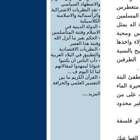
والاضطهاد السياسي
له متغطرس
-
نقد النظريات الاشتراكية
 المسلمين
والرأسمالية والاسلامية
الكلاسيكية
اله يمثل
-
الدولة الدينية في
الاسلام وفتنة المتأسلمين
اس ومحبة
-
الحكم بغير ما أنزل الله
اء واخذها
وفتنة هذا العصر
-
النظريات الاقتصادية
ح بالنسبة
والتطبيق في البلاد العربية
 الطرفين
-
دأب الناس ان يكتبوا
عنوانا ليمهدوا لمقالاتهم
.
اما انا اليوم ف ...
طفئ البتة
-
القرآن الكريم ما بين
التفسير العلمي والخرافة
رة الماء
المزيد.....
رب على من
غير محدود
او فلسفة
عها و القها عنك