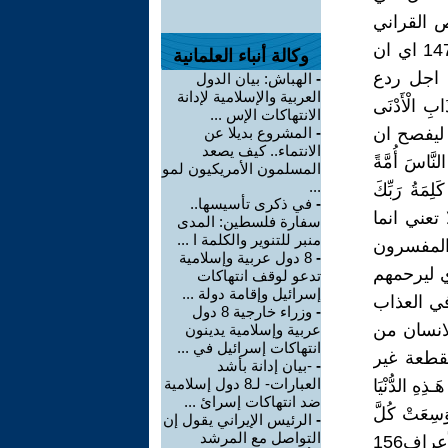
ص القراني
{مَّا يَفْعَلُ اللّهُ بِعَذَابِكُمْ إِن شَكَرْتُمْ وَآمَنتُمْ وَكَانَ اللّهُ شَاكِراً عَلِيماً }النساء147 اي ان
وكالة أنباء العلمانية
 اجل ردع
-
الهباش: بيان الدول
العربية والإسلامية لإدانة
 الْأَدْنَى
الانتهاكات الإس ...
لنص القرآني بعيدا ليفصح ان
-
المشروع بديلا عن
الانتماء.. كيف يصعد
اسَ أُمَّةً
المسلمون الأمريكيون لمو
...
تَمَّتْ كَلِمَةُ رَبِّكَ
-
في ذكرى تأسيسها..
له لذلك خلقهم لا تعني انما
سفارة فلسطين: المدى
منبر للتنوير والكلمة ا ...
 المفسرون
-
8 دول عربية وإسلامية
ة {وَمَا خَلَقْتُ الْجِنَّ وَالْإِنسَ إِلَّا لِيَعْبُدُونِ }الذاريات56 اي ليرحمهم
تدعو لوقف انتهاكات
إسرائيل وإقامة دولة ...
 في العذاب
-
وزراء خارجية 8 دول
لانسان من
عربية وإسلامية يدينون
انتهاكات إسرائيل في ...
نقطعة غير
-
-بيان إدانة بأشد
العبارات- لـ8 دول إسلامية
 الدُّنْيَا
ضد انتهاكات إسرائ ...
وَسِعَتْ كُلَّ
-
الرئيس الإيراني يقول إن
التواصل مع المرشد
شَيْءٍ فَسَأَكْتُبُهَا لِلَّذِينَ يَتَّقُونَ وَيُؤْتُونَ الزَّكَـاةَ وَالَّذِينَ هُم بِآيَاتِنَا يُؤْمِنُونَ }الأعراف156