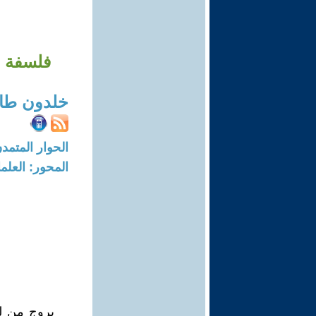
فلسفة ال
خلدون طا
الحوار المتمدن-العدد: 4175 - 3
المحور: العلما
يروج من له