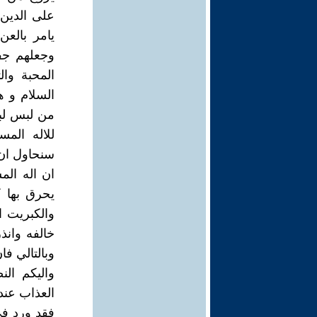
على الدين 
يامر بالعن
وجعلهم جف
المحبة وا
السلام و ه
من لبس لبوس
للاله الم
سنحاول ان 
ان اله المس
يحرق بها 
والكبريت ا
خالفه وانذ
وبالتالي فا
واليكم ال
العذاب عند 