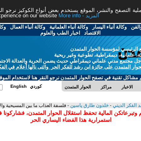
ة التصفح والنشر، الموقع يستخدم بعض أنواع الكوكيز نرجو النق
More info - المزيد
experience on our website
الفن
-
وكالة أنباء اليسار
-
وكالة أنباء العلمانية
-
وكالة أنباء العمال
-
وكا
الاقتصاد
-
اخبار الطب والعلوم
 الرئيسي لمؤسسة الحوار المتمدن
، علمانية، ديمقراطية، تطوعية وغير ربحية
ل مجتمع مدني علماني ديمقراطي حديث يضمن الحرية والعدالة الاجتم
حوار المتمدن على جائزة ابن رشد للفكر الحر والتى نالها أعلام في الفك
م مشاكل تقنية في تصفح الحوار المتمدن نرجو النقر هنا لاستخدام الموقع
كوردي
English
الاخبار
مراكز
الحوار المتمدن
د الفكر الديني
-
خلدون طارق ياسين
- فلسفة العذاب ما بين المسيحية والاس
 وتبرعاتكن المالية تحفظ استقلال الحوار المتمدن، فشاركونا 
استمرارية هذا الفضاء اليساري الحر