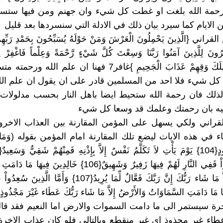
حمة الله بلغت او غطت كل شيء وان جهنم ومن فيها ستس
ن الايام كما سيرد بيان ذلك في الادلة التي سنسردها بعد قليل
ني {الَّذِينَ يَحْمِلُونَ الْعَرْشَ وَمَنْ حَوْلَهُ يُسَبِّحُونَ بِحَمْدِ رَبِّهِمْ
ِرُونَ لِلَّذِينَ آمَنُوا رَبَّنَا وَسِعْتَ كُلَّ شَيْءٍ رَّحْمَةً وَعِلْماً فَاغْفِرْ لِل
وَاتَّبَعُوا سَبِيلَكَ وَقِهِمْ عَذَابَ الْجَحِيمِ }غافر7 فهنا ان علم 
 كل شيء فلا احد من المسلمين قادر على ان يقول ان علم ال
 لذلك فان رحمة الله ستحيط ايضا باهل النار بحسب مدلولات
فيه بان رحمتك وعلمك قد وسعا كل شيء
قراني ولكي يسهل على المؤمن المقارنة بين العذاب الاخرو
في هذه الايات ليضع تلك المقارنة امام المؤمن بقوله (وَمَا نُؤَخِّر
الَّذِينَ شَقُواْ فَفِي النَّارِ لَهُمْ فِيهَا زَفِيرٌ وَشَهِيقٌ{106} خَالِدِين
وَالأَرْضُ إِلاَّ مَا شَاء رَبُّكَ إِنَّ رَبَّكَ فَعَّالٌ لِّمَا يُرِيدُ{107} وَأَم
رة سيستمر الى ما دامت السموات والارض اما النعيم فقد قال
عطاء غير مجذوذ اي غير منقطع وبالتالي فلو كان عذاب الاخرة 