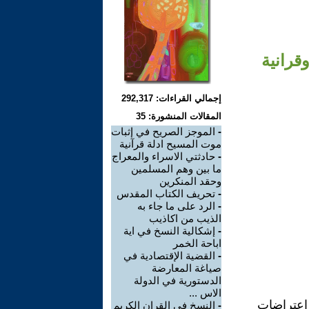
قرانية
إجمالي القراءات: 292,317
المقالات المنشورة: 35
-
الموجز الصريح في إثبات
موت المسيح ادلة قرآنية
-
حادثتي الاسراء والمعراج
ما بين وهم المسلمين
وحقد المنكرين
-
تحريف الكتاب المقدس
-
الرد على ما جاء به
الذيب من اكاذيب
-
إشكالية النسخ في اية
اباحة الخمر
-
القضية الإقتصادية في
صياغة المعارضة
الدستورية في الدولة
الاس ...
اعتراضات
-
النسخ في القران الكريم