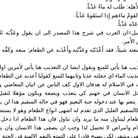
َهلِه: طَلب له ماءً عَذْباً.
ومُ ماءَهم إِذا استَقَوهُ عَذْباً.
َدّه عَذْباً.
=ان العرب في شرح هذا المصدر الى ان يقول وعَذَّبَه تَعْذيبا
الأَمر.
 شيئاً، فقد أَعْذَبْتَه وعَذَّبْته.وأَعْذَبه عن الطعام: منعه وكَفَّه
يب هنا يأتي للمنع ونقول ايضا ان التعذيب هنا يأتي لأمرين اوله
ذبت الماء اي جعلته عذبا وثانيهما للمنع كقولنا أعذبه عن الطعا
ب في الاسلام له هدفان الاول كف الناس عن اتيان المعاصي وا
ل الانسان في جهنم كي يتعذب ويصفة ويكون مؤهلا لتقبل 
ي ينعم بها عند دخوله جنة النعيم فهو في حاله السقيم هذا لن ي
 كالسقيم العليل الذي تقدم له اشهى انواع الطعام وهو لا يستط
طعام ليتناول منه ما يريد وان تناول فان هذا الطعام اذا دخل
ام وامراض لا تحتمل لذا وجب ان يصفى هذا الانسان وان ي
 ويتنقى لكي يصبح قادرا على التمتع بالنعم الالهية في الجنة