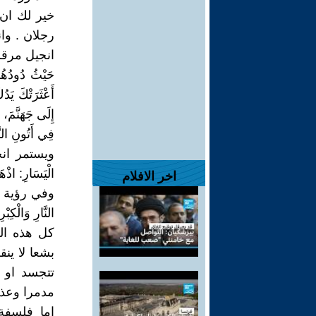
خير لك ان 
رجلان . وان
انجيل مرقس 9
أَعْثَرَتْكَ يَد
فِي أَتُونِ النَ
الْيَسَارِ: اذْهَب
اخر الافلام
النَّارِ وَالْكِبْ
كل هذه ال
بشعا لا ينق
تتجسد او 
مدمرا وعذاب
اما فلسفة