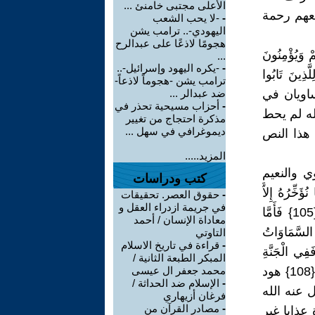
الأعلى مجتبى خامنئ ...
عهم رحمة
-
-لا يحب الشعب
اليهودي-.. ترامب يشن
هجومًا لاذعًا على عبدالرح
 وَيُؤْمِنُونَ
...
-
-يكره اليهود وإسرائيل-..
َّذِينَ تَابُوا
ترامب يشن -هجوماً لاذعاً-
الله ورحمته متساويان في
ضد عبدالر ...
-
أحزاب مسيحية تحذر في
له لم يحط
مذكرة احتجاج من تغيير
ديموغرافي في سهل ...
 هذا النص
المزيد.....
ي والنعيم
كتب ودراسات
ُهُ إِلاَّ
-
حقوق العصر. تحقيقات
في جريمة ازدراء العقل و
لِأَجَلٍ مَّعْدُودٍ{104} يَوْمَ يَأْتِ لاَ تَكَلَّمُ نَفْسٌ إِلاَّ بِإِذْنِهِ فَمِنْهُمْ شَقِيٌّ وَسَعِيدٌ{105} فَأَمَّا
معاداة الإنسان / أحمد
َ فِيهَا مَا دَامَتِ السَّمَاوَاتُ
التاوتي
-
قراءة في تاريخ الاسلام
َّا الَّذِينَ سُعِدُواْ فَفِي الْجَنَّةِ
المبكر الطبعة الثانية /
خَالِدِينَ فِيهَا مَا دَامَتِ السَّمَاوَاتُ وَالأَرْضُ إِلاَّ مَا شَاء رَبُّكَ عَطَاء غَيْرَ مَجْذُوذٍ{108} هود
محمد جعفر ال عيسى
-
الإسلام ضد الحداثة /
 عنه الله
فرغان أزيهاري
-
مصادر القرآن من
عذابا غير