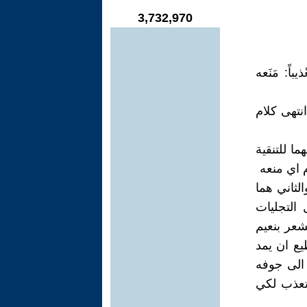
3,732,970
ً: مَنَعه
 انتهى كلام
ما للتنقية
م اي منعه
لثاني هما
التجليات
شعر بنعيم
يع ان يمد
 الى جوفه
تعذب لكي