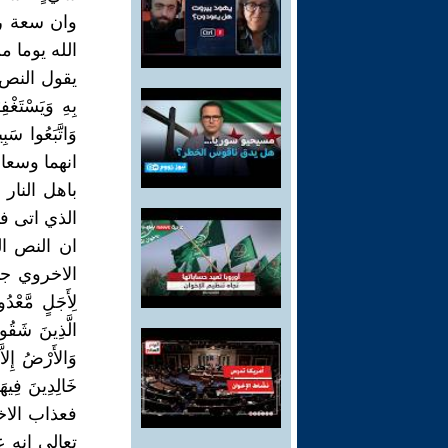
وان سعة ر
الله يوما م
يقول النص القرا
بِهِ وَيَسْتَغْف
انهما وسعا
باهل النار
الذي اتى 
ان النص ال
الاخروي جاء 
فعذاب الاخ
تعالى انه 