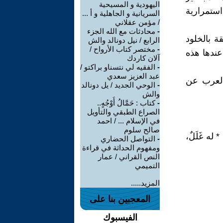
اليهودية و المسيحية
ستمرارية
السريانية و الجاهلية و أ ...
/ مؤمن عقلاني
-
محادثات مع الله الجزء
ة بالخلود
الرابع / نيل دونالد والش
-
مختصر كتاب الأرواح /
عندها هذه
آلان كاردك
-
الفقيه لي نتسناو براكتو /
عبد العزيز سعدي
العرب عن
-
الوحي الجديد / يل دونالد
والش
-
كتاب : حَمَّالُ أَوْجُهٍ..
الصراع الطبقي والتأويل
في الإسلام ... / احمد
صالح سلوم
 * له غَلَلٌ،
-
التواصل الحضاري
ومفهوم الحداثة في قراءة
النص القراني / عمار
التميمي
المزيد.....
المعجبين بنا على
الفيسبوك