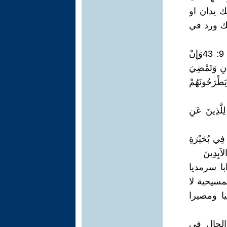
ك يدان او
لك ورد في
حَيْثُ دُودُهُمْ لاَ يَمُوتُ وَالنَّارُ لاَ تُطْفَأُ , وكذلك ورد ايضا في إنجيل مرقس 9: 43وَإِنْ
َانِ وَتَمْضِيَ
لاَ تُطْفَأُ.َيَطْرَحُونَهُمْ
ّ يَقُولُ أَيْضًا لِلَّذِينَ عَنِ
ُمْ طُرِحَ فِي بُحَيْرَةِ
الآبِدِينَ
ا سرمديا
مسيحية لا
ا ومصيرا
الحال في