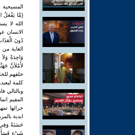
المسيحية ف
الله لا ي
الانسان عن ف
الغاية من خل
خلقهم للخل
وبالتالي فا
المقيم انم
جرائها تمه
ابدية بالمرة 
حَسَنَةً وَفِي 