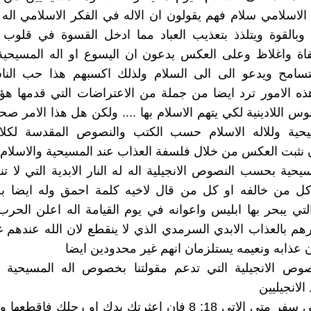
الاسلامي سلام فهم يقولون ان الاله في الفكر الاسلامي ا
 وبالقوة ويتلذذ بتعذيب العباد مما ادخل القسوة في قلوب
اة واغلاظ وعلى العكس يدعون ان اليسوع او اله المسيحية 
لتسامح ويدعو الى الى السلام ولذلك اكسبهم هذا حب الن
ذه الامور ترد ايضا من جملة من الاعتراضات التي قدمها هؤل
 اللادينية لكي يتهم الاسلام بها .... ولكن هل هذا الامر صحي
سيحية وللاله الاسلام حسب الكتب والنصوص المقدسة لكلا
نثبت العكس من خلال فلسفة العذاب عند المسيحية والاسلام 
يحية بحسب النصوص الانجيلية اله له النار الابدية التي لا تن
كل من خالفه او كل من قال لاخيه كلمة احمق وله ايضا بحي
لتي يبحر بها ابليس واعوانه في يوم القيامة اله اعلن الح
رهم بالعذاب الابدي السرمدي الذي لا ينقطع لان الله عندهم 
ن عذابه ونعيمه يستلزمان انهم غير محدودين ايضا
نصوص الانجيلية التي تدعم مقولتنا بخصوص اله المسيحية 
الانجيليين
فقد ورد في سفر متى الاتي 18: 8 فان اعثرتك يدك او رجلك فاقط