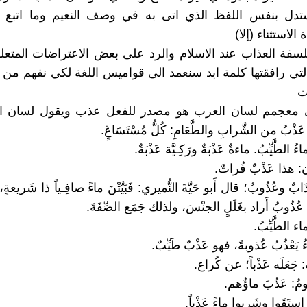
تدل بنفس اللفظ الذي اتى به في وصف النعيم وما اتبع ا
 الاستثناء (إلا)
سفة العذاب عند الاسلام والرد على بعض الاعتراضات المتعلق
التي رافقتها كلمة ابد سنعمد الى قواميس اللغة لكي نفهم من 
ت
 معجمم لسان العرب هو مصدر للفعل عذب ويقول لسان 
ْبُ من الشَّرابِ والطَّعَامِ: كُلُّ مُسْتَسَاغٍ.
ُ الطَّيِّبُ. ماءةٌ عَذْبَةٌ ورَكِـيَّة عَذْبَةٌ.
 هذا عَذْبٌ فُراتٌ.
ٌ وعُذُوبٌ؛ قال أَبو حَيَّةَ النُّميري: فَبَيَّتْنَ ماءً صافِـياً ذا شَريعةٍ،
ِ، عُذُوبُ أَراد بغَلَلٍ الجنْسَ، ولذلك جَمَع الصِّفَةَ.
اء الطَّيِّبُ.
 يَعْذُبُ عُذوبةً، فهو عَذْبٌ طَيِّبٌ.
ه: جَعَلَه عَذْباً؛ عن كُراع.
ومُ: عَذُبَ ماؤُهم.
 استَقَوا وشَرِبوا ماءً عَذْباً.