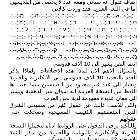
اضافة تقول انه سياتي ومعه عدد لا يحصى من القديسين
اما في اللغة العبرية فقد وردت كالاتي
י-;-ֹ-;-ּ-;-א-;-מ-;-ַ-;-֗-;-ר-;- י-;-ְ-;-ה-;-ו-;-ָ-;-֞-;-ה-;- מ-;-ִ-;-
ס-;-ִ-;-ּ-;-י-;-נ-;-ַ-;-֥-;-י-;- ב-;-ָ-;-ּ-;-א-;-֙-;- ו-;-ְ-;-ז-;-ָ-;-
ר-;-ַ-;-֤-;-ח-;- מ-;-ִ-;-ש-;-ֵ-;-ּ-;-ׂ-;-ע-;-ִ-;-י-;-ר-;-֙-;- ל-;-ָ-;-֔-;-
מ-;-ֹ-;-ו-;- ה-;-ֹ-;-ו-;-פ-;-ִ-;-֙-;-י-;-ע-;-ַ-;-֙-;- מ-;-ֵ-;-ה-;-ַ-;-֣-;-
ר-;- פ-;-ָ-;-ּ-;-א-;-ר-;-ָ-;-֔-;-ן-;- ו-;-ְ-;-א-;-ָ-;-ת-;-ָ-;-֖-;-ה-;-
מ-;-ֵ-;-ר-;-ִ-;-ב-;-ְ-;-ב-;-ֹ-;-֣-;-ת-;- ק-;-ֹ-;-֑-;-ד-;-ֶ-;-ש-;-ׁ-;-
מ-;-ִ-;-ֽ-;-י-;-מ-;-ִ-;-י-;-נ-;-ֹ-;-֕-;-ו-;- ל-;-ָ-;-ֽ-;-מ-;-ֹ-;-ו-;-׃-;-
ايضا النص يشير الى 10 الاف قدوسي
والسؤال الاهم الان لماذا هذه الاختلافات ولماذا يذكر
العدد بالتحديد 10 الاف قدوسي في الانكليزية والعبرية
ويشار الى عدد غير محدود من القديسين بينما يغيب ها
اللفظ من النسخة العربية انه سؤال يثير الدهشة ويشير
الى معان عديدة مفهومة لدينا نحن العرب
ولكن للاسف غابت عن عقول كثير من مسيحي الشرق
الذين استغفلتهم الكنيسة المسيحية وضحكت على
عقولهم
وللتأكيد يرجى الدخول على الروابط ادناه لتحملوا النسخة
العربية والانكليزية واليونانية واللعبرية من سفر التثنية
الاصحاح 33 وتشاهدوا وتقرروا بانفسكم