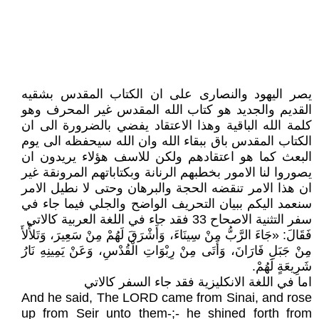
يصر اليهود والنصارى على ان الكتاب المقدس بشقيه
القديم والجديد هو كتاب الله المقدس غير المحرف وهو
كلمة الله الباقية وهذا الاعتقاد يفضي بالضرورة الى ان
الكتاب المقدس باق ببقاء الله وان الله سيحفظه الى يوم
البعث كما هو اعتقادهم ولكن للاسف هؤلاء يريدون ان
يصوروا لنا الامور بخطبهم الرنانة وبكتاباتهم المرونقة غير
ان هذا الامر تنقضه الحجة والبرهان وحتى لا نطيل الامر
سنعمد اليكم ببيان التحريف الواضح والجلي فيما جاء في
سفر التثنية الاصحاح 33 فقد جاء في اللغة العربية كالاتي
فَقَالَ: «جَاءَ الرَّبُّ مِنْ سِينَاءَ، وَأَشْرَقَ لَهُمْ مِنْ سَعِيرَ، وَتَلأْلأَ
مِنْ جَبَلِ فَارَانَ، وَأَتَى مِنْ رِبْوَاتِ الْقُدْسِ، وَعَنْ يَمِينِهِ نَارُ
شَرِيعَةٍ لَهُمْ.
اما في اللغة الانكليزية فقد جاء السفر كالاتي
And he said, The LORD came from Sinai, and rose
up from Seir unto them-;- he shined forth from