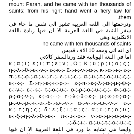
mount Paran, and he came with ten thousands of
saints: from his right hand went a fiery law for
them.
وترجمتها الى اللغة العربية تشير الى نفس ما جاء في
سفر التثنية في اللغة العربية الا ان فيها زيادة باللغة
الانكليزية وهي
he came with ten thousands of saints
اي انه اتى ومعه 10 الاف قديس
اما في اللغة اليونانية فقد وردالسفر كالاتي
κ-;-α-;-ι-;- ε-;-ι-;-π-;-ε-;-ν-;-, Ο-;- Κ-;-υ-;-ρ-;-ι-;-ο-;-ς-;-
η-;-λ-;-θ-;-ε-;-ν-;- ε-;-κ-;- Σ-;-ι-;-ν-;-α-;-, κ-;-α-;-ι-;- ε-;-
π-;-ε-;-φ-;-α-;-ν-;-η-;- ε-;-ι-;-ς-;- α-;-υ-;-τ-;-ο-;-υ-;-ς-;-
ε-;-κ-;- Σ-;-η-;-ε-;-ι-;-ρ-;-· ε-;-π-;-ε-;-λ-;-α-;-μ-;-ψ-;-
ε-;-ν-;- ε-;-κ-;- τ-;-ο-;-υ-;- ο-;-ρ-;-ο-;-υ-;-ς-;- Φ-;-α-;-
ρ-;-α-;-ν-;-, κ-;-α-;-ι-;- η-;-λ-;-θ-;-ε-;- μ-;-ε-;-τ-;-α-;-
μ-;-υ-;-ρ-;-ι-;-α-;-δ-;-ω-;-ν-;- α-;-γ-;-ι-;-ω-;-ν-;-· ε-;-
κ-;- τ-;-η-;-ς-;- δ-;-ε-;-ξ-;-ι-;-α-;-ς-;- α-;-υ-;-τ-;-ο-;-υ-;-
ε-;-ξ-;-η-;-λ-;-θ-;-ε-;- π-;-υ-;-ρ-;- ν-;-ο-;-μ-;-ο-;-υ-;-
δ-;-ι-;- α-;-υ-;-τ-;-ο-;-υ-;-ς-;-.
وايضا هي تشابه ما ورد في اللغة العربية الا ان فيها