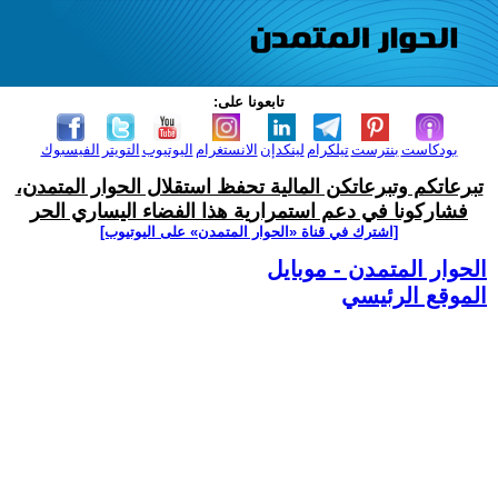
تابعونا على:
بودكاست
بنترست
تيلكرام
لينكدإن
الانستغرام
اليوتيوب
التويتر
الفيسبوك
تبرعاتكم وتبرعاتكن المالية تحفظ استقلال الحوار المتمدن،
فشاركونا في دعم استمرارية هذا الفضاء اليساري الحر
[اشترك في قناة ‫«الحوار المتمدن» على اليوتيوب]
الحوار المتمدن - موبايل
الموقع الرئيسي