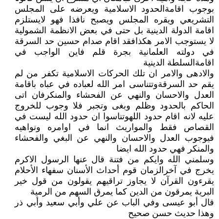
بوجوب اقامةالحدود الاسلامية ويعرضه على المجلس
التشريعي ويقره المجلس ويصبح نافذا فهو لايستلزم
اقامة الدولة الدينية بل حتى في بعض الانظمة الشمولية
لا يستوجب الامر هكذافقد اقام صدام حسين حد السرقة
في دولته العلمانية بجرة قلم فاين الواجب في
اقامةالسلطة الدينية
والادهى والامر ان تلك الحركات الاسلامية تكفر من لم
يقم حد السرقةوتتناسى امر الله لعباده في عباه باقامة
العدل والاحسان والنهي عن الفحشاء والمنكرفان اتى
الحاكم بالحدود وظلم وبغى وتجبر فلا وجوب للخروج
عليه لانه اقام حدود اللهوتناسوا ان حدود الله ليست في
القصاص فقط والمواريث انما في اوامره ونواهيه
فيوجوب العدل والاحسان والنهي عن البغي والفحشاء
والمنكر فهي حدود الله ايضا
وسلمني الله وايكم من فتنة قال عنها الرسول الاكرم
يخرج في آخرالزمان قوم أحداث الأسنان سفهاء الأحلام
يقرءون القرآن لا يجاوز تراقيهم يقولون من قول خير
البرية يمرقون من الدين كما يمرق السهم من الرمية
قال أبو عيسى وفي الباب عن علي وأبي سعيد وأبي ذر
وهذا حديث حسن صحيح