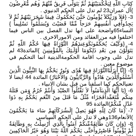
كِتَابِ اللّهِ لِيَحْكُمَبَيْنَهُمْ ثُمَّ يَتَوَلَّى فَرِيقٌ مِّنْهُمْ وَهُم مُّعْرِضُونَ
}آل عمران23 لم تدل على الحكم الدنيوي .
3- {فَلاَ وَرَبِّكَلاَ يُؤْمِنُونَ حَتَّىَ يُحَكِّمُوكَ فِيمَا شَجَرَ بَيْنَهُمْ ثُمَّ لاَ
يَجِدُواْفِي أَنفُسِهِمْ حَرَجاً مِّمَّا قَضَيْتَ وَيُسَلِّمُواْ تَسْلِيماً }
النساء65واضحة على انها تدل الفصل بين الناس فيما
اختلفوا فيه من العقائد ومن الامورالاخرى .
4- {وَكَيْفَ يُحَكِّمُونَكَوَعِندَهُمُ التَّوْرَاةُ فِيهَا حُكْمُ اللّهِ ثُمَّ
يَتَوَلَّوْنَ مِن بَعْدِ ذَلِكَوَمَا أُوْلَـئِكَ بِالْمُؤْمِنِينَ }المائدة43 لم
تدل على وجوب اقامة الحكومةالدينية انما التحكيم في
موضوع معين .
5- {إِنَّا أَنزَلْنَاالتَّوْرَاةَ فِيهَا هُدًى وَنُورٌ يَحْكُمُ بِهَا النَّبِيُّونَ الَّذِينَ
أَسْلَمُواْلِلَّذِينَ هَادُواْ وَالرَّبَّانِيُّونَ وَالأَحْبَارُ) المائدة 44 ايضا لا
تعنيالحكم كما اسلفنا من قبل بشان الانبياء .
6- {يَا أَيُّهَا الَّذِينَآمَنُواْ لاَ تَقْتُلُواْ الصَّيْدَ وَأَنتُمْ حُرُمٌ وَمَن قَتَلَهُ
مِنكُم مُّتَعَمِّداًفَجَزَاء مِّثْلُ مَا قَتَلَ مِنَ النَّعَمِ يَحْكُمُ بِهِ ذَوَا
عَدْلٍ مِّنكُمْ)المائدة 95
7- َ(مَا كَانَ لِلّهِ فَهُوَ يَصِلُ إِلَىشُرَكَآئِهِمْ سَاء مَا يَحْكُمُونَ
)الأنعام136وهي لا تدل على الحكم السياسي
8- {وَإِن كَانَ طَآئِفَةٌمِّنكُمْ آمَنُواْ بِالَّذِي أُرْسِلْتُ بِهِ وَطَآئِفَةٌ
لَّمْ يْؤْمِنُواْ فَاصْبِرُواْحَتَّى يَحْكُمَ اللّهُ بَيْنَنَا وَهُوَ خَيْرُ الْحَاكِمِينَ