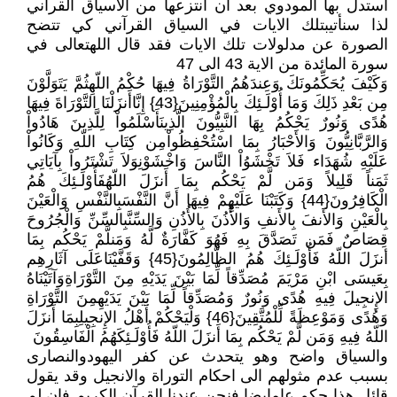
استدل بها المودوي بعد ان انتزعها من الاسياق القراني
لذا سنأتيبتلك الايات في السياق القرآني كي تتضح
الصورة عن مدلولات تلك الايات فقد قال اللهتعالى في
سورة المائدة من الاية 43 الى 47
وَكَيْفَ يُحَكِّمُونَكَ وَعِندَهُمُ التَّوْرَاةُ فِيهَا حُكْمُ اللّهِثُمَّ يَتَوَلَّوْنَ
مِن بَعْدِ ذَلِكَ وَمَا أُوْلَـئِكَ بِالْمُؤْمِنِينَ{43} إِنَّاأَنزَلْنَا التَّوْرَاةَ فِيهَا
هُدًى وَنُورٌ يَحْكُمُ بِهَا النَّبِيُّونَ الَّذِينَأَسْلَمُواْ لِلَّذِينَ هَادُواْ
وَالرَّبَّانِيُّونَ وَالأَحْبَارُ بِمَا اسْتُحْفِظُواْمِن كِتَابِ اللّهِ وَكَانُواْ
عَلَيْهِ شُهَدَاء فَلاَ تَخْشَوُاْ النَّاسَ وَاخْشَوْنِوَلاَ تَشْتَرُواْ بِآيَاتِي
ثَمَناً قَلِيلاً وَمَن لَّمْ يَحْكُم بِمَا أَنزَلَ اللّهُفَأُوْلَـئِكَ هُمُ
الْكَافِرُونَ{44} وَكَتَبْنَا عَلَيْهِمْ فِيهَا أَنَّ النَّفْسَبِالنَّفْسِ وَالْعَيْنَ
بِالْعَيْنِ وَالأَنفَ بِالأَنفِ وَالأُذُنَ بِالأُذُنِ وَالسِّنَّبِالسِّنِّ وَالْجُرُوحَ
قِصَاصٌ فَمَن تَصَدَّقَ بِهِ فَهُوَ كَفَّارَةٌ لَّهُ وَمَنلَّمْ يَحْكُم بِمَا
أنزَلَ اللّهُ فَأُوْلَـئِكَ هُمُ الظَّالِمُونَ{45} وَقَفَّيْنَاعَلَى آثَارِهِم
بِعَيسَى ابْنِ مَرْيَمَ مُصَدِّقاً لِّمَا بَيْنَ يَدَيْهِ مِنَ التَّوْرَاةِوَآتَيْنَاهُ
الإِنجِيلَ فِيهِ هُدًى وَنُورٌ وَمُصَدِّقاً لِّمَا بَيْنَ يَدَيْهِمِنَ التَّوْرَاةِ
وَهُدًى وَمَوْعِظَةً لِّلْمُتَّقِينَ{46} وَلْيَحْكُمْ أَهْلُ الإِنجِيلِبِمَا أَنزَلَ
اللّهُ فِيهِ وَمَن لَّمْ يَحْكُم بِمَا أَنزَلَ اللّهُ فَأُوْلَـئِكَهُمُ الْفَاسِقُونَ
والسياق واضح وهو يتحدث عن كفر اليهودوالنصارى
بسبب عدم مثولهم الى احكام التوراة والانجيل وقد يقول
قائل هذا حكم عامايضا فنحن عندنا القرآن الكريم فان لم