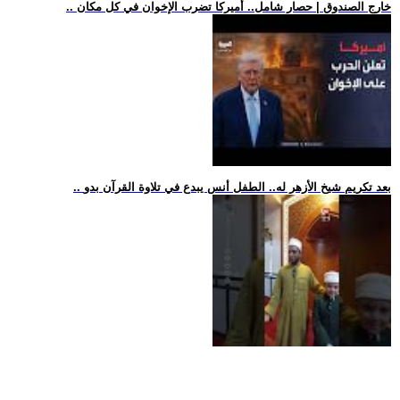
.. خارج الصندوق | حصار شامل.. أميركا تضرب الإخوان في كل مكان
.. بعد تكريم شيخ الأزهر له.. الطفل أنس يبدع في تلاوة القرآن بدو