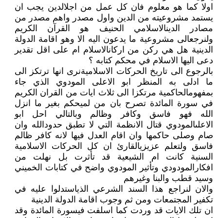
اولا كما هو معلوم فان كل عمل من اجلالدين يجب ان
يستمد مشروعيته من الدين واول مصدر واهم مصدر من
مصادر الدينالاسلامي الحنيف هو القرآن الكريم
ولنرجعالى مشروعية ما يدعون اليه الا وهو اقامة الدولة
الدينية هل هي ركن من اركانالاسلام ام على اقل تقدير
دعى اليها الاسلام في محكم كتابه ؟
بالرجوع الى تاريخ الحركات الاسلاميةنرى انها ترتكز الى
ما ادلى به المنظر ابو الاعلى المودوي الذي جاء
بمفهومالحاكمية مرتكزا الى ثلاث ايات من القران الكريم
في سورة المائدة تصرح بان من لميحكم بغير ما انزل
الله فهو فاسق وكافر وظالم وبالتالي احل ابو
الاعلىالمودوي قتال الانظمة التي لا تطبق حدودالله وان
صام وصلى حاكمها وان اقام العدل فيها لانه كافر ظالم
فاسق ولتعلم عزيزيالقارئ ان كل الحركات الاسلامية
السنية كانت ام الشيعية قد تأثرت بل نهلت من
افكارالمودودي وتأثير المودوي واضح في كتابات الخميني
وسيد قطب والبنا وغيرهم
والان لنراجع هذا السند الشرعي الذياستدلوا عليه في
تكفير المجتمعات ومن ثم وجوب اقامة الدولة الدينية
ان تلك الايات قد وردت كما اسلفت فيسورة المائدة وقد