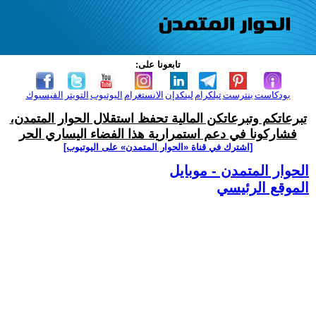
تابعونا على:
بودكاست
بنترست
تيلكرام
لينكدإن
الانستغرام
اليوتيوب
التويتر
الفيسبوك
تبرعاتكم وتبرعاتكن المالية تحفظ استقلال الحوار المتمدن،
فشاركونا في دعم استمرارية هذا الفضاء اليساري الحر
[اشترك في قناة ‫«الحوار المتمدن» على اليوتيوب]
الحوار المتمدن - موبايل
الموقع الرئيسي