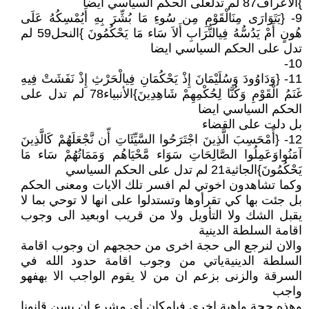
}الأعراف87 لم تدلعلى الحكم السياسي ايضا
9- {يَتَوَارَى مِنَالْقَوْمِ مِن سُوءِ مَا بُشِّرَ بِهِ أَيُمْسِكُهُ عَلَى
هُونٍ أَمْ يَدُسُّهُ فِيالتُّرَابِ أَلاَ سَاء مَا يَحْكُمُونَ }النحل59 لم
تدل على الحكم السياسي ايضا
10-
11- {وَدَاوُودَ وَسُلَيْمَانَ إِذْ يَحْكُمَانِ فِيالْحَرْثِ إِذْ نَفَشَتْ فِيهِ
غَنَمُ الْقَوْمِ وَكُنَّا لِحُكْمِهِمْ شَاهِدِينَ}الأنبياء78 لم تدل على
الحكم السياسي ايضا
بل دلت على القضاء
12- {أًمْحَسِبَ الَّذِينَ اجْتَرَحُوا السَّيِّئَاتِ أّن نَّجْعَلَهُمْ كَالَّذِينَ
آمَنُواوَعَمِلُوا الصَّالِحَاتِ سَوَاء مَّحْيَاهُم وَمَمَاتُهُمْ سَاء مَا
يَحْكُمُونَ}الجاثية21 لم تدل على الحكم السياسي
وكما تشاهدون اخوتي لم افسر تلك الايات ومعنى الحكم
بل جئت بها كي تقرأوها وتستدلوا على انها لا توحي بما لا
يقبل الشك ولا التأويل ولا من قريب اوبعيد الى وجوب
اقامة السلطة الدينية
والان لنرجع الى حجة اخرى من حججهم ان وجوب اقامة
السلطة الدينيةياتي من وجوب اقامة حدود الله في
السرقة والزنى بزعم ان من لا يقوم الواجب الا بهفهو
واجب
وهذه حجة واهية اخرى فبامكان أي مشرع ان يسن قانونا