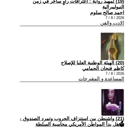
(19) تمهيد رواية : اعترافات راوٍ ساخر في زمن
النيوليبرالية
احمد صالح سلوم
2026 / 8 / 7
الادب والفن
(20) الهيئة الوطنية العليا للإصلاح
كاظم فنجان الحمامي
2026 / 8 / 7
المساعدة و المقترحات
(21) واشنطن بين استنزاف الحروب وتمرد الصندوق -
🗳هل بدأ المواطن الأمريكي محاسبة السلطة