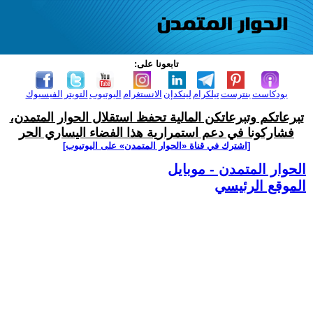
تابعونا على:
بودكاست
بنترست
تيلكرام
لينكدإن
الانستغرام
اليوتيوب
التويتر
الفيسبوك
تبرعاتكم وتبرعاتكن المالية تحفظ استقلال الحوار المتمدن،
فشاركونا في دعم استمرارية هذا الفضاء اليساري الحر
[اشترك في قناة ‫«الحوار المتمدن» على اليوتيوب]
الحوار المتمدن - موبايل
الموقع الرئيسي