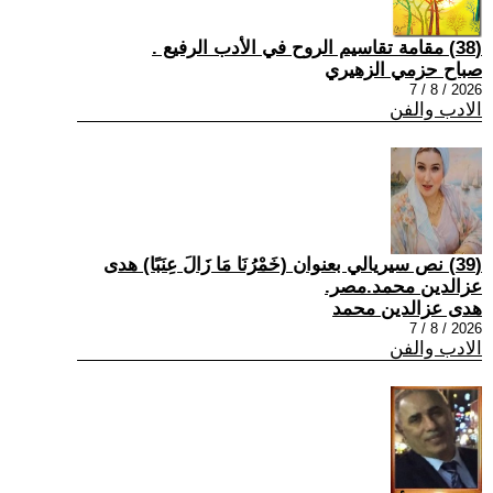
(38) مقامة تقاسيم الروح في الأدب الرفيع .
صباح حزمي الزهيري
2026 / 8 / 7
الادب والفن
(39) نص سيريالي بعنوان (خَمْرُنَا مَا زَالَ عِنَبًا) هدى
عزالدين محمد.مصر.
هدى عزالدين محمد
2026 / 8 / 7
الادب والفن