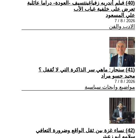
(40) فيلم أندريه زفياغينتسيف -العودة- دراما عائلية
تعرض على خلفية غياب الأب
علي المسعود
2026 / 8 / 7
الادب والفن
(41) سنجار: ماهي سر الذاكرة التي لا تُقفل ؟
مجيد حسو مراد
2026 / 8 / 7
مواضيع وابحاث سياسية
(42) نساء غزة بين ثقل الواقع وضرورة التعافي
سلامه ابو زعيتر