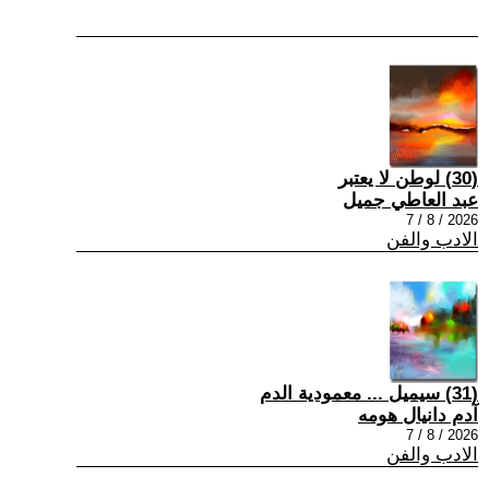
(30) لوطن لا يعتبر
عبد العاطي جميل
2026 / 8 / 7
الادب والفن
(31) سيميل ... معمودية الدم
آدم دانيال هومه
2026 / 8 / 7
الادب والفن