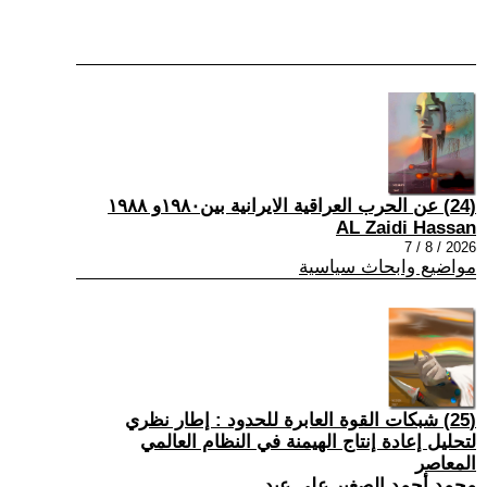
(24) عن الحرب العراقية الايرانية بين١٩٨٠و ١٩٨٨
AL Zaidi Hassan
2026 / 8 / 7
مواضيع وابحاث سياسية
(25) شبكات القوة العابرة للحدود : إطار نظري
لتحليل إعادة إنتاج الهيمنة في النظام العالمي
المعاصر
محمد أحمد الصغير على عيد