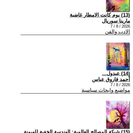
(13) يوم كانت الامطار غاضبة
مارينا سوريال
2026 / 8 / 7
الادب والفن
(14) عبدول...
أحمد فاروق عباس
2026 / 8 / 7
مواضيع وابحاث سياسية
(15) شبكة المصالح العالمية: الهندسة الخفية للهيمنة