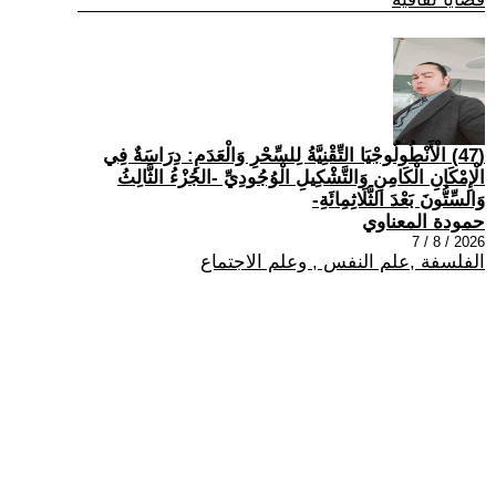
(47) الْأَنْطُولُوجْيَا التِّقْنِيَّةُ لِلسِّحْرِ وَالْعَدَمِ: دِرَاسَةٌ فِي
الْإِمْكَانِ الْكَامِنِ وَالتَّشْكِيلِ الْوُجُودِيِّ -الجُزْءُ الثَّالِثُ
وَالسِّتُّونَ بَعْدَ الثَّلَاثِمِائَةِ-
حمودة المعناوي
2026 / 8 / 7
الفلسفة ,علم النفس , وعلم الاجتماع