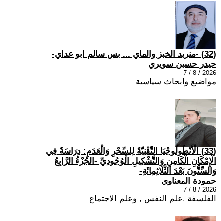
(32) -منريد الخبز والماي ... بس سالم ابو عداي-
حيدر حسين سويري
2026 / 8 / 7
مواضيع وابحاث سياسية
(33) الْأَنْطُولُوجْيَا التِّقْنِيَّةُ لِلسِّحْرِ وَالْعَدَمِ: دِرَاسَةٌ فِي
الْإِمْكَانِ الْكَامِنِ وَالتَّشْكِيلِ الْوُجُودِيِّ -الجُزْءُ الرَّابِعُ
وَالسِّتُّونَ بَعْدَ الثَّلَاثِمِائَةِ-
حمودة المعناوي
2026 / 8 / 7
الفلسفة ,علم النفس , وعلم الاجتماع