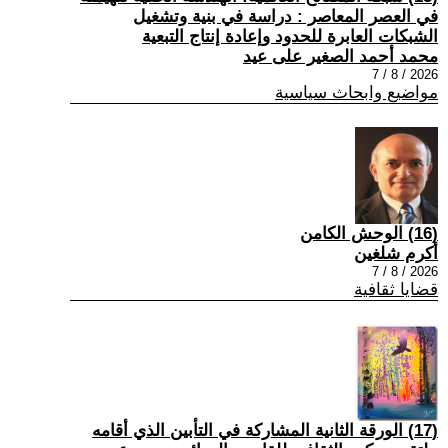
في العصر المعاصر : دراسة في بنية وتشغيل
الشبكات العابرة للحدود وإعادة إنتاج التبعية
محمد أحمد الصغير على عيد
2026 / 8 / 7
مواضيع وابحاث سياسية
(16) الوحش الكامن
أكرم شلغين
2026 / 8 / 7
قضايا ثقافية
(17) الورقة الثانية المشاركة في التأبين الذي أقامه