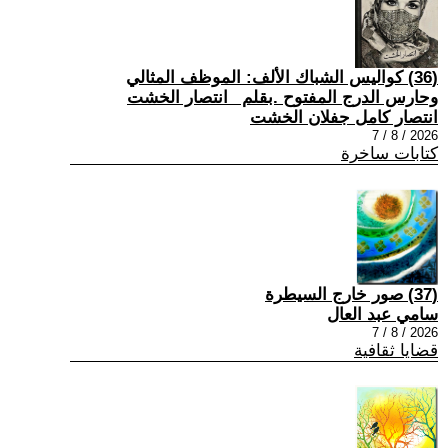
(36) كواليس الشباك الألف: الموظف المثالي
وحارس الدرج المفتوح .بقلم _انتصار الخشت
انتصار كامل جفلان الخشت
2026 / 8 / 7
كتابات ساخرة
(37) صور خارج السيطرة
سامي عبد العال
2026 / 8 / 7
قضايا ثقافية