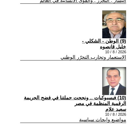
اليسار , التحرر , والقوى الانسانية في العالم
(9) الوطن - الشكلي -
خليل قانصوه
2026 / 8 / 10
الإستعمار وتجارب التحرّر الوطني
(10) فيسبوكيات .. ونجحت حملتنا في فضح الجريمة
الرقمية المنظمة في مصر
سعيد علام
2026 / 8 / 10
مواضيع وابحاث سياسية