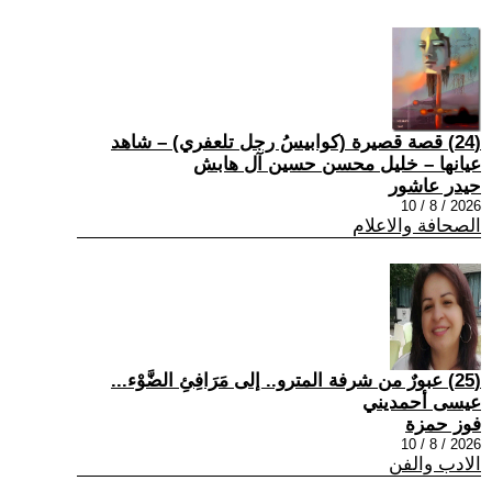
(24) قصة قصيرة (كوابيسُ رجل تلعفري) – شاهد
عيانها – خليل محسن حسين آل هابش
حيدر عاشور
2026 / 8 / 10
الصحافة والاعلام
(25) عبورٌ من شرفة المترو.. إلى مَرَافِئِ الضَّوْء...
عيسى أحمديني
فوز حمزة
2026 / 8 / 10
الادب والفن