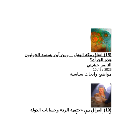
(18) اتفاق مكة الهش... ومن أين يستمد الحوثيون
هذه الجرأة؟
الناصر خشيني
2026 / 8 / 10
مواضيع وابحاث سياسية
(19) العراق بين «حتمية الرد» وحسابات الدولة