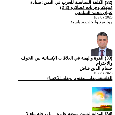
(32) الكلفة السياسية للحرب في اليمن: سيادة
مُنتهَكة وحريات مُصادَرة (2-2)
عيبان محمد السامعي
2026 / 8 / 10
مواضيع وابحاث سياسية
(33) القوة والهيبة في العلاقات الإنسانية بين الخوف
والاحترام
حسام الدين فياض
2026 / 8 / 10
الفلسفة ,علم النفس , وعلم الاجتماع
(34) الهداية ليست ومضة عابرة... بل رحلة بناء لا