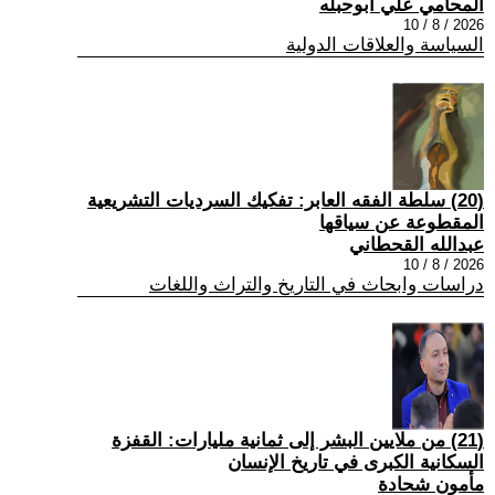
المحامي علي ابوحبله
2026 / 8 / 10
السياسة والعلاقات الدولية
(20) سلطة الفقه العابر: تفكيك السرديات التشريعية
المقطوعة عن سياقها
عبدالله القحطاني
2026 / 8 / 10
دراسات وابحاث في التاريخ والتراث واللغات
(21) من ملايين البشر إلى ثمانية مليارات: القفزة
السكانية الكبرى في تاريخ الإنسان
مأمون شحادة