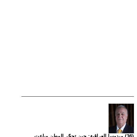
(36) ميدوسا العراقية: حين تحجّر الوطن وباعت