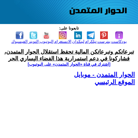
تابعونا على:
بودكاست
بنترست
تيلكرام
لينكدإن
الانستغرام
اليوتيوب
التويتر
الفيسبوك
تبرعاتكم وتبرعاتكن المالية تحفظ استقلال الحوار المتمدن،
فشاركونا في دعم استمرارية هذا الفضاء اليساري الحر
[اشترك في قناة ‫«الحوار المتمدن» على اليوتيوب]
الحوار المتمدن - موبايل
الموقع الرئيسي