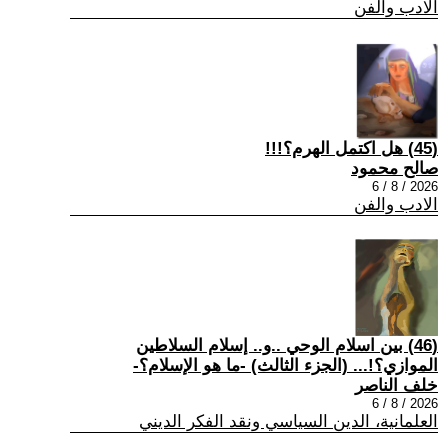
الادب والفن
(45) هل اكتمل الهرم؟!!!
صالح محمود
2026 / 8 / 6
الادب والفن
(46) بين اسلام الوحي ..و.. إسلام السلاطين
الموازي؟!... (الجزء الثالث) -ما هو الإسلام؟-
خلف الناصر
2026 / 8 / 6
العلمانية، الدين السياسي ونقد الفكر الديني