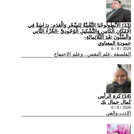
(13) الْأَنْطُولُوجْيَا التِّقْنِيَّةُ لِلسِّحْرِ وَالْعَدَمِ: دِرَاسَةٌ فِي
الْإِمْكَانِ الْكَامِنِ وَالتَّشْكِيلِ الْوُجُودِيِّ -الجُزْءُ الثَّانِي
وَالسِّتُّونَ بَعْدَ الثَّلَاثِمِائَةِ-
حمودة المعناوي
2026 / 8 / 6
الفلسفة ,علم النفس , وعلم الاجتماع
(14) كرة الرأس
كمال جمال بك
2026 / 8 / 6
الادب والفن