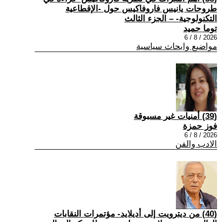
طروحات يانيس فاروفاكيس حول -الإقطاعية
التكنولوجية- – الجزء الثالث
توما حميد
2026 / 8 / 6
مواضيع وابحاث سياسية
(39) أمنيات غير مسبوقة
فوز حمزة
2026 / 8 / 6
الادب والفن
(40) من ديترويت إلى أديلايد- مؤتمرات النقابات