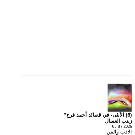
(6) الأنثى- في قصائد أحمد فرح”
زينب العسال
2026 / 8 / 6
الادب والفن