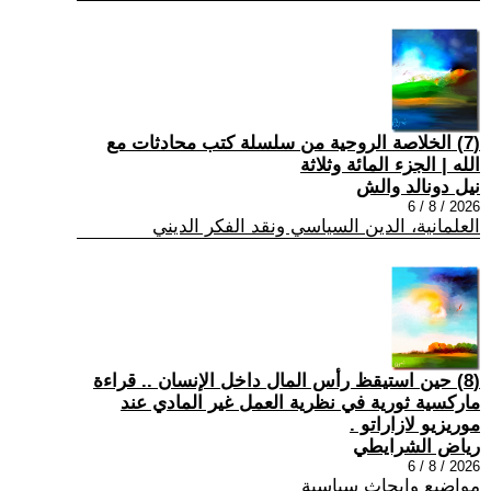
(7) الخلاصة الروحية من سلسلة كتب محادثات مع
الله | الجزء المائة وثلاثة
نيل دونالد والش
2026 / 8 / 6
العلمانية، الدين السياسي ونقد الفكر الديني
(8) حين استيقظ رأس المال داخل الإنسان .. قراءة
ماركسية ثورية في نظرية العمل غير المادي عند
موريزيو لازاراتو .
رياض الشرايطي
2026 / 8 / 6
مواضيع وابحاث سياسية