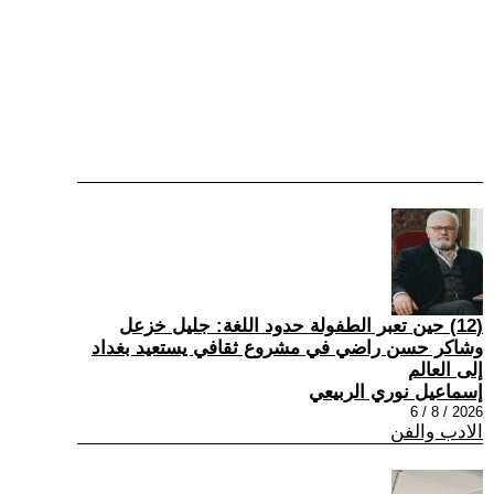
(12) حين تعبر الطفولة حدود اللغة: جليل خزعل
وشاكر حسن راضي في مشروع ثقافي يستعيد بغداد
إلى العالم
إسماعيل نوري الربيعي
2026 / 8 / 6
الادب والفن