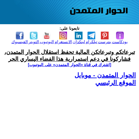
تابعونا على:
بودكاست
بنترست
تيلكرام
لينكدإن
الانستغرام
اليوتيوب
التويتر
الفيسبوك
تبرعاتكم وتبرعاتكن المالية تحفظ استقلال الحوار المتمدن،
فشاركونا في دعم استمرارية هذا الفضاء اليساري الحر
[اشترك في قناة ‫«الحوار المتمدن» على اليوتيوب]
الحوار المتمدن - موبايل
الموقع الرئيسي