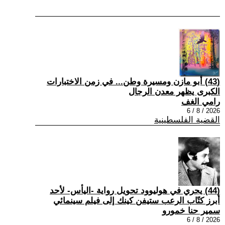
(43) أبو مازن ومسيرة وطن... في زمن الاختبارات
الكبرى يظهر معدن الرجال
رامي الغف
2026 / 8 / 6
القضية الفلسطينية
(44) يجري في هوليوود تحويل رواية -اليأس- لأحد
أبرز كتّاب الرعب ستيفن كينك إلى فيلم سينمائي
سمير حنا خمورو
2026 / 8 / 6