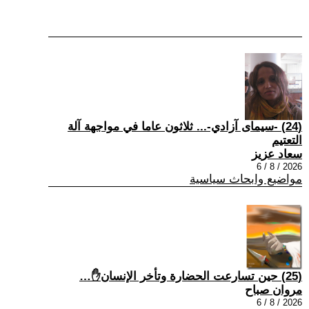
(24) -سيمای آزادي-... ثلاثون عاما في مواجهة آلة
التعتيم
سعاد عزيز
2026 / 8 / 6
مواضيع وابحاث سياسية
(25) حين تسارعت الحضارة وتأخر الإنسان✋…
مروان صباح
2026 / 8 / 6