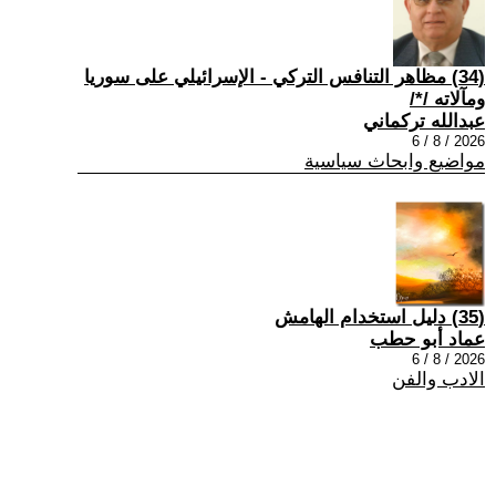
(34) مظاهر التنافس التركي - الإسرائيلي على سوريا
ومآلاته /*/
عبدالله تركماني
2026 / 8 / 6
مواضيع وابحاث سياسية
(35) دليل استخدام الهامش
عماد أبو حطب
2026 / 8 / 6
الادب والفن