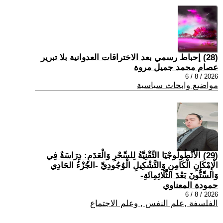
(28) إحباط رسمي بعد الاختراقات العدوانية بلا تبرير
عصام محمد جميل مروة
2026 / 8 / 6
مواضيع وابحاث سياسية
(29) الْأَنْطُولُوجْيَا التِّقْنِيَّةُ لِلسِّحْرِ وَالْعَدَمِ: دِرَاسَةٌ فِي
الْإِمْكَانِ الْكَامِنِ وَالتَّشْكِيلِ الْوُجُودِيِّ -الجُزْءُ الحَادِي
وَالسِّتُّونَ بَعْدَ الثَّلَاثِمِائَةِ-
حمودة المعناوي
2026 / 8 / 6
الفلسفة ,علم النفس , وعلم الاجتماع