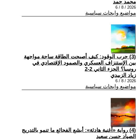
محمد حمد
2026 / 8 / 6
مواضيع وابحاث سياسية
(3) حرب الوقود: كيف أصبحت الطاقة ساحة مواجهة
بين الإستنزاف العسكري والصمود الإقتصادي في
روسيا؟ الجزء الثاني 2-2
زياد الزبيدي
2026 / 8 / 6
مواضيع وابحاث سياسية
(4) رواية «أغنية هادئة»: أبشع الفجائع ما تنمو بالتدريج
الصياد حسن سعيد