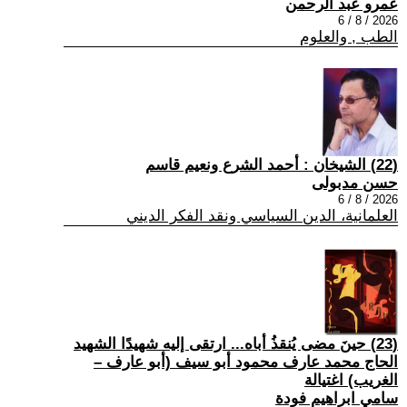
عمرو عبد الرحمن
2026 / 8 / 6
الطب , والعلوم
(22) الشيخان : أحمد الشرع ونعيم قاسم
حسن مدبولى
2026 / 8 / 6
العلمانية، الدين السياسي ونقد الفكر الديني
(23) حينَ مضى يُنقذُ أباه... ارتقى إليه شهيدًا الشهيد
الحاج محمد عارف محمود أبو سيف (أبو عارف –
الغريب) اغتيالة
سامي ابراهيم فودة