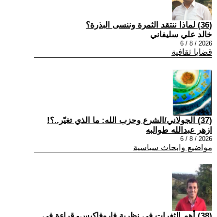
(36) لماذا ننتقد الثمرة وننسى البذرة؟
خالد علي سليفاني
2026 / 8 / 6
قضايا ثقافية
(37) الجولاني/الشرع وحزب الله: ما الذي تغيّر..؟!
ازهر عبدالله طوالبه
2026 / 8 / 6
مواضيع وابحاث سياسية
(38) أهم الثغرات في نظرية فاروفاكيس- قراءة في