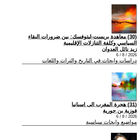
(30) معاهدة بريست-ليتوفسك: بين ضرورات البقاء
السياسي وكلفة التنازلات الإقليمية
زيد نائل العدوان
2026 / 8 / 6
دراسات وابحاث في التاريخ والتراث واللغات
(31) هجرة المغرب الى اسبانيا
فوزية بن حورية
2026 / 8 / 6
مواضيع وابحاث سياسية