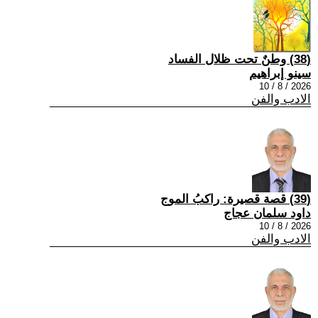
(38) وطنٌ تحت ظلال الفساد
سينو إبراهيم
2026 / 8 / 10
الادب والفن
(39) قصة قصيرة: راكبُ الموج
داود سلمان عجاج
2026 / 8 / 10
الادب والفن