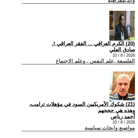
والديمقرطية
(20) الكرم العراقي ... الفقر العراقي !.
صادق العلي
2026 / 8 / 10
الفلسفة ,علم النفس , وعلم الاجتماع
(21) شكوك الأمريكيين السود في مؤهلات ترامب،
وهذه هي حججهم
أحمد رباص
2026 / 8 / 10
مواضيع وابحاث سياسية