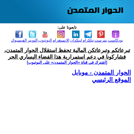
تابعونا على:
بودكاست
بنترست
تيلكرام
لينكدإن
الانستغرام
اليوتيوب
التويتر
الفيسبوك
تبرعاتكم وتبرعاتكن المالية تحفظ استقلال الحوار المتمدن،
فشاركونا في دعم استمرارية هذا الفضاء اليساري الحر
[اشترك في قناة ‫«الحوار المتمدن» على اليوتيوب]
الحوار المتمدن - موبايل
الموقع الرئيسي