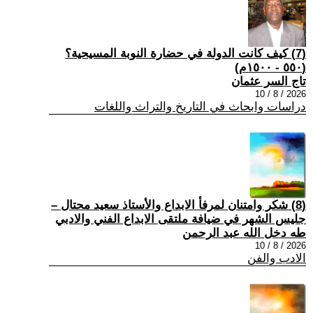
(7) كيف كانت الدولة في حضارة النوبة المسيحية؟
(٥٥٠ - ١٥٠٠م)
تاج السر عثمان
2026 / 8 / 10
دراسات وابحاث في التاريخ والتراث واللغات
(8) شكر وامتنان لمرفأ الابداع والأستاذ سعيد محتال –
جليس الشهر في ضيافة ملتقى الابداع الفني والادبي
طه دخل الله عبد الرحمن
2026 / 8 / 10
الادب والفن