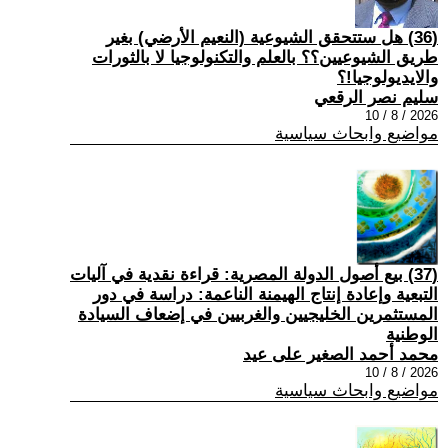
(36) هل ستتحقق الشيوعية (النعيم الأرضي) بغير
طريق الشيوعيين؟؟ بالعلم والتكنولوجيا لا بالثورات
والايديولوجيا!؟
سليم نصر الرقعي
2026 / 8 / 10
مواضيع وابحاث سياسية
(37) بيع أصول الدولة المصرية: قراءة نقدية في آليات
التبعية وإعادة إنتاج الهيمنة الناعمة: دراسة في دور
المستثمرين الخليجيين والغربيين في إضعاف السيادة
الوطنية
محمد أحمد الصغير على عيد
2026 / 8 / 10
مواضيع وابحاث سياسية