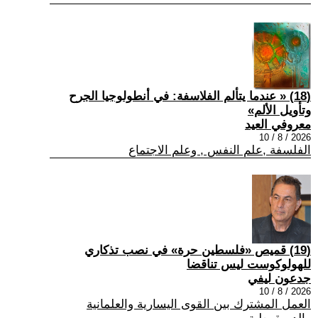
(18) « عندما يتألم الفلاسفة: في أنطولوجيا الجرح
وتأويل الألم»
معروفي العيد
2026 / 8 / 10
الفلسفة ,علم النفس , وعلم الاجتماع
(19) قميص «فلسطين حرة» في نصب تذكاري
للهولوكوست ليس تناقضا
جدعون ليفي
2026 / 8 / 10
العمل المشترك بين القوى اليسارية والعلمانية