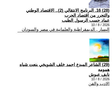
(28) 16. البرنامج الانتقالي (2).. الاقتصاد الوطني
والتحرر من اقتصاد الحرب
عماد حسب الرسول الطيب
2026 / 8 / 10
اليسار , الديمقراطية والعلمانية في مصر والسودان
(29) الشاعر المبدع احمد خلف الشويخي ينعت شياه
همومه
نايف عبوش
2026 / 8 / 10
الادب والفن