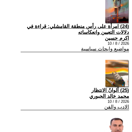
(24) امرأة على رأس منطقة القامشلي: قراءة في
دلالات التعيين وانعكاساته
اكرم حسين
2026 / 8 / 10
مواضيع وابحاث سياسية
(25) ألوانُ الانتظار
محمد خالد الجبوري
2026 / 8 / 10
الادب والفن