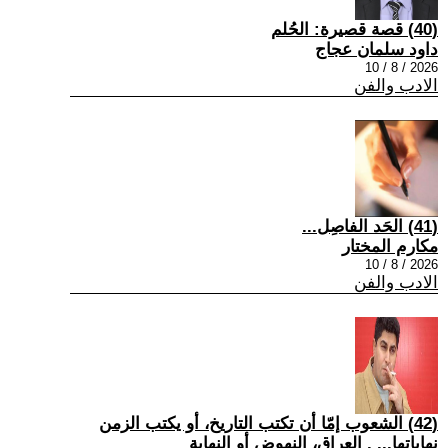
(40) قصة قصيرة: الحُلم
داود سلمان عجاج
2026 / 8 / 10
الادب والفن
(41) الحَد الفاصِل...
مكارم المختار
2026 / 8 / 10
الادب والفن
(42) الشعوب إمّا أن تكتب التاريخ، أو يكتب الزمن
نهاياتها... . العراق، النهوض أو النهاية