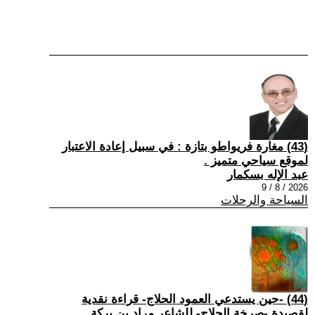
(43) مغارة فريواطو بتازة : في سبيل إعادة الاعتبار
لموقع سياحي متميز .
عبد الإله بسكمار
2026 / 8 / 9
السياحة والرحلات
(44) -حين يستدعي العمود الحلاج- قراءة نقدية
لقصيدة -صرخة الحلاج- للشاعر مراد بن بركة