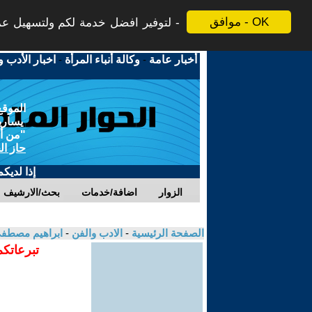
موافق - OK
لتوفير افضل خدمة لكم ولتسهيل عملي
أخبار عامة
-
وكالة أنباء المرأة
-
اخبار الأدب و
الموقع
يسارية
"من أج
حاز ال
إذا لديك
الزوار
اضافة/خدمات
بحث/الارشيف
الصفحة الرئيسية
-
الادب والفن
-
ابراهيم مصطف
تبرعاتكم