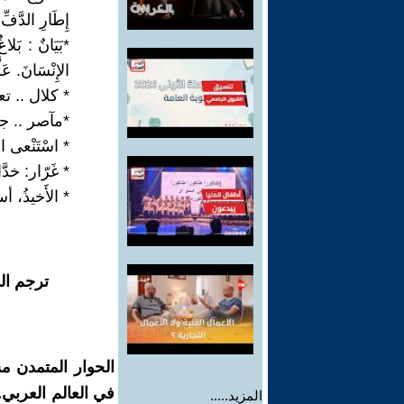
إِطَارِ الدَّفِّ 
*بَيَانٌ : بَل
الإِنْسَانَ. ع
* كلال .. ت
*مآصر .. جمع
* اسْتَنْعى ال
* غَرّار: خد
* الأَخيذُ، أس
ترجم ال
الحوار المتمدن م
في العالم العربي
المزيد.....