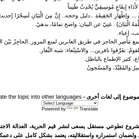
لأَدَاءِ إِيقَاعٍ مُوسِيقِيٍّ يُحْدِثُ طَنِيناً
اغٌ ... وإظْهَارِ الحَقِيقَةِ ..دليل وحجه.. إِنَّ مِنَ الْبَيَانِ لَسِحْرًا [حدي
َلَّمَهُ الْبَيَانَ} . غنِيّ عن البيان: واضح تمامًا، بدهيّ.
عب، إعياء.
 مَأْصِر الحاجز في طريق العابرين لمنع المرور..الحاجِزُ بَيْنَ الشَّي
قومُ: تفَرَّقوا نافرين... والاسْتِنْعاء: شبه النِّفار.
َّاع، كثير الإطماع بالباطل.
يرُ:والمُقَيَّدُ، والمَسْجونُ
موضوع إلى لغات أخرى -
ate the topic into other languages
Powered by
Translate
شروع تطوعي مستقل يسعى لنشر قيم الحرية، العدالة الاجتم
. ولضمان استمراره واستقلاليته، يعتمد بشكل كامل على دعمك