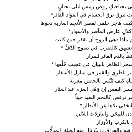
ِي بجناحيكِ روض رمس ليلى بحنانٍ
ت تبرق برق الحسام في الفؤاد الفائر*
كيف هاجر حلمي لقصر الأنجم الغاربة نحوها
كلالٍ عارض المآصر والأسوار*
م ماذا دهى الروح أن تقفز حين كانت
 تشهق كالضرب في صنوج الدَّفِّ *
ٌ بالدم الفائر للفرار
حر الظاهر بالبيان عن عجيب خَلْقها *
ير ناظري والقمر في منازل الأسفار
ياةٍ كيف تَنْبَّس بالحضن مغرية
سر النفس إن وَهَى العزم عند العثار
 ترقص كالنجم البعيد حيناً
 لتخفي بلاها عن الأنظار *
دن للمِحَن والنازلات اللآئي
اد بالكرب والأوزار
فيه والفراق دربٌ نال منه الخلق المذلّات