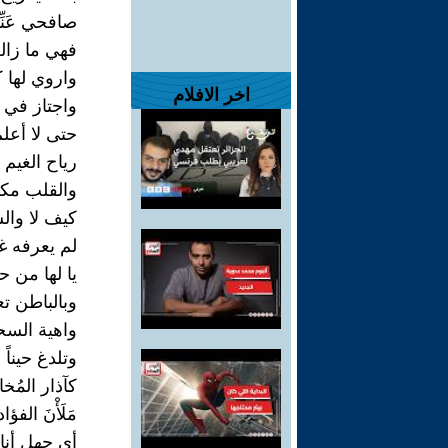
صافحي عَنّ
فهي ما زال
واروي لها 
اخر الافلام
واجتاز في 
حتى لا أعل
رياح الغيم
والقلب مكتظ
كيف لا والس
لم يعرفه غ
يا لها من ح
وبالباطن تع
واهية السحر
وتلدغ حيناً
كآذار المُخا
مَلَأْنَ الفؤ
أي جهل أنا 