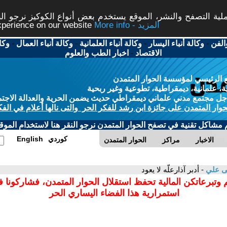
ة التصفح والنشر، الموقع يستخدم بعض أنواع الكوكيز نرجو النق
More info - المزيد
experience on our website
الفن
-
وكالة أنباء اليسار
-
وكالة أنباء العلمانية
-
وكالة أنباء العمال
-
وكا
الاقتصاد
-
اخبار الطب والعلوم
 الرئيسي لمؤسسة الحوار المتمدن
، علمانية، ديمقراطية، تطوعية وغير ربحية
ل مجتمع مدني علماني ديمقراطي حديث يضمن الحرية والعدالة الاجتم
حوار المتمدن على جائزة ابن رشد للفكر الحر والتى نالها أعلام في الفك
م مشاكل تقنية في تصفح الحوار المتمدن نرجو النقر هنا لاستخدام الموقع
كوردي
English
الاخبار
مراكز
الحوار المتمدن
ى علي
- أدبر آذارعلّه لا يعود
 وتبرعاتكن المالية تحفظ استقلال الحوار المتمدن، فشاركونا 
استمرارية هذا الفضاء اليساري الحر