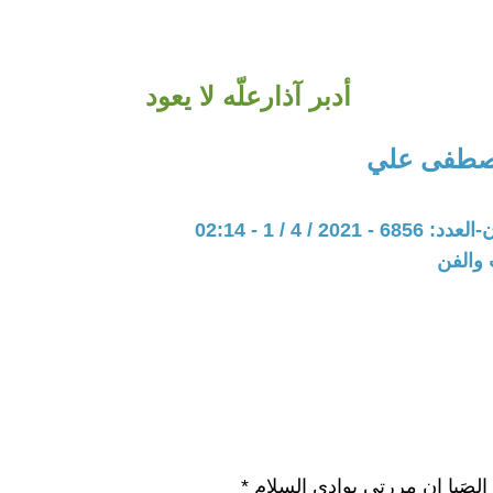
أدبر آذارعلّه لا يعود
مصطفى علي
202 / 4 / 1 - 02:14
 والفن
ح الصَبا إن مررتي بوادي السلام *