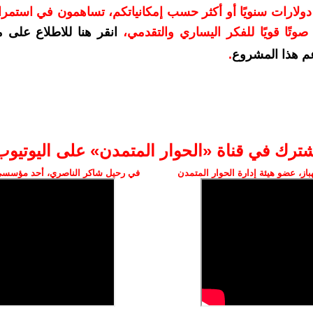
دعمكم بمبلغ 10 دولارات سنويًا أو أكثر حسب إمكانياتكم، تساهمون في استم
وتًا قويًا للفكر اليساري والتقدمي
،
انقر هنا للاطلاع على 
م هذا المشروع
.
شترك في قناة «الحوار المتمدن» على اليوتيوب
ز، عضو هيئة إدارة الحوار المتمدن
في رحيل شاكر الناصري، أحد مؤسسي 