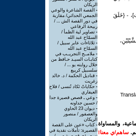
الريكان
-
القصة الشاعرة والوعي
ث]، - {خَلَقَ
الجمعي الحداثي/ مقاربة
في دور القصة الش ... /
ربيحة الرفاعي
-
تصاوير لية الظمأ /
السمّاح عبد الله
ْئَيْنِ،
-
ثلاثاءات عابر سبيل /
السمّاح عبد الله
-
ملامــح التجريــب في
كتابـات السيـد حـافظ من
خلال روايته يو ... /
سلسبيل كريبع
-
قناديل الحكمة / د. خالد
زغريت
-
حكاياتْ تَكاد تُنسى / فلاح
العيفاري
Transl
-
وعي ـ قصص قصيرة جدا
/ حسين جداونه
-
ديوان 23 الحاوي
والعصفور / منصور
الريكان
اعية، والمساواة
-
كتاب «عين على القصة
القصيرة: تأملات نقدية في
م.
ساهم/ي معنا!
تسع رؤى قصصية م ... /