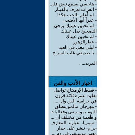
-
هاجسي يسمع نبض قلب
-
الفرات تعزف بالقيثار
-
لم أعلم بالحب هكذا
-
عذراً أيها الأضحى
-
لمَ تخبين عينيكِ يرجى
النصحيح بدل عيناك
-
لمَ تخبين عيناكِ
-
عطرالزهور
-
ليلى معي في العيد
-
يا صديقي غاب السراج
المزيد.....
اخبار الأدب والفن
-
قطط الإرميتاج تواصل
تقليدا عمره ثلاثة قرون
في حراسة الفن وال ...
-
مهرجان مالمو ينطلق
اليوم بموسيقى وفعاليات
وأطعمة من مختلف أن ...
-
سوريا...عبارة -المعازف
حرام- تنشر على جدار
معهد موسيقي في دم ...