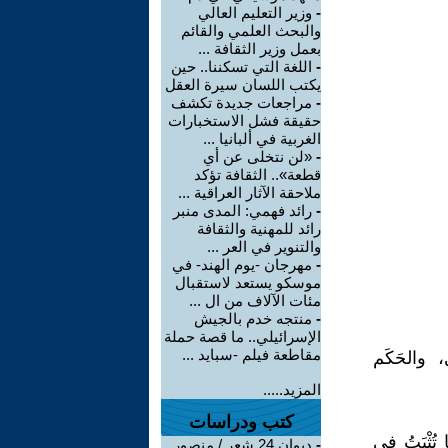
-
وزير التعليم العالي
والبحث العلمي والقائم
بعمل وزير الثقافة ...
-
اللغة التي تسكننا.. حين
يكتب اللسان سيرة العقل
-
مراجعات جديدة تكشف
حقيقة فشل الاستخبارات
الغربية في ألبانيا ...
-
«لن نتخلى عن أي
قطعة».. الثقافة تؤكد
ملاحقة الآثار العراقية ...
-
رائد فهمي: المدى منبر
رائد للمهنية والثقافة
والتنوير في العر ...
-
مهرجان -يوم الهند- في
موسكو يستعد لاستقبال
مئات الآلاف من ال ...
-
منتجه خدم بالجيش
الإسرائيلي.. ما قصة حملة
مقاطعة فيلم -سبايد ...
 والحَكَم
المزيد.....
كتب ودراسات
ا تُثْبَتُ فِي
-
ديوان 24 شعر / منصور