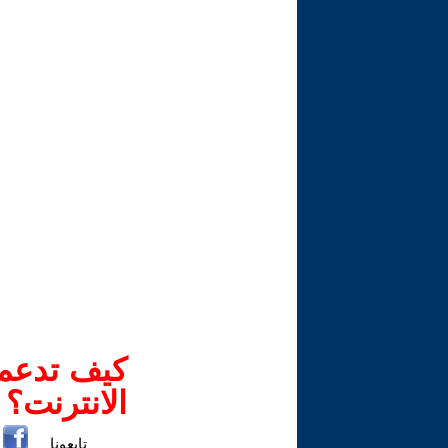
كيف تدعم-
الانترنت؟
تابعونا