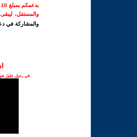
ب
والمستقل، ليبقى ص
والمشاركة في دع
ا‫
في رحيل جليل شهبا