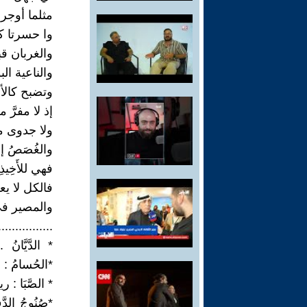
مثلما أوجر
وا حسرتا ك
والغربان قبل
والناعية ا
وتضبح كالأف
إذ لا مفرَّ 
ولا جدوى من
والغُصَصُ 
فهي للأَخِيذ
فالكل لا يعل
والمصير في ب
................
* الدَّيَّ
*الحُسامُ : 
* الصَّبَا : 
*صُنُوجُ الدَّف