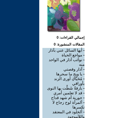
إجمالي القراءات: 0
المقالات المنشورة: 0
-
أيها السائل عني بآذار
-
مواجع الحياة
-
نوائب آذار في الواحد
منه
-
آذار وقصتي
-
يا ويح ما سحرها
-
مُحَيَّاكِ أورى الزند
بأوراقي
-
بارقةٌ شَطَّت بها النوى
-
قد لا تعلمين أمري
-
حورية أم شهد قداح
-
ألمرأة لوح زجاج لا
تكسرها
-
ألخلود في المعتقد
واللآموجود