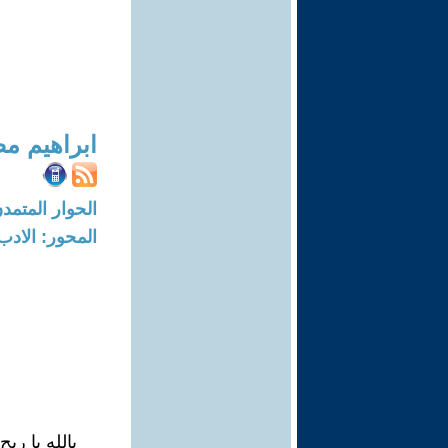
ابراهيم 
الحوار المتمدن-العدد: 6856 - 1
المحور: الادب
بالله يا ري