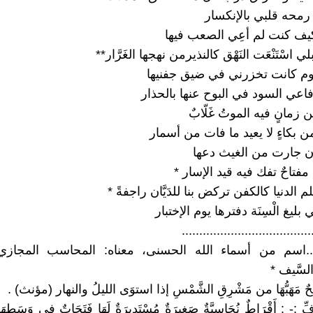
 رمحه قلبي بالإنكسار
يف كنت لم أعِي الصعب فيها
ي اسْتَنْعَت النَهْق كالنذيرمن نهجها الغَرَّار**
لبوم كانت تخزرني في ضيق جفنيها
اعي السود في البوح عنها بالحذار
من زمانٍ فيه الموتُ غَلّابٌ
 بكاءٍ لا يعيد ما فات من أسمار
إن جارت من الغيث دعها
ِ مفتاحٌ تفك فيه قيد الإسار *
م الدنيا كالكفن تركض بنا للدَيَّان راجفةً *
ليغ الْسِنَة دفترها يوم الإختبار
.....................................
انُ ...اسم من أسماء الله الحسنى، معناه: المحاسب المجازي،
السَّيف *
ريحٌ مَهَبُّهَا من مَشْرِقِ الشَّمْسِ إذا استوَى الليلُ والنهار (مؤنث) .
ِّ :- : أَقْرَاطٌ نُحَاسِيَّةٌ صَغِيرَةٌ مُسْتَدِيرَةٌ لَهَا فَتَحَاتٌ فِي وَسَطِهَ