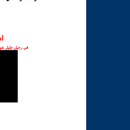
ا‫
في رحيل جليل شهبا