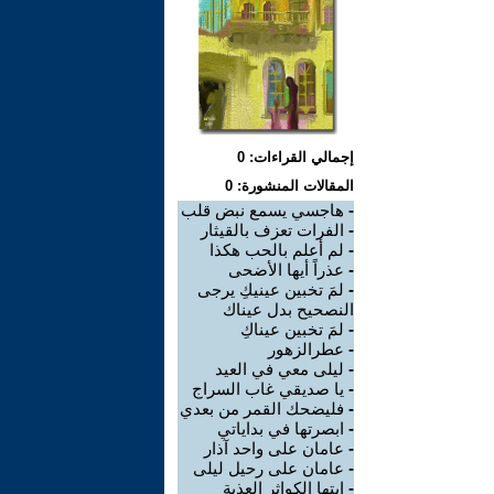
إجمالي القراءات: 0
المقالات المنشورة: 0
-
هاجسي يسمع نبض قلب
-
الفرات تعزف بالقيثار
-
لم أعلم بالحب هكذا
-
عذراً أيها الأضحى
-
لمَ تخبين عينيكِ يرجى
النصحيح بدل عيناك
-
لمَ تخبين عيناكِ
-
عطرالزهور
-
ليلى معي في العيد
-
يا صديقي غاب السراج
-
فليضحك القمر من بعدي
-
ابصرتها في بداياتي
-
عامان على واحد آذار
-
عامان على رحيل ليلى
-
ايتها الكواثر العذبة