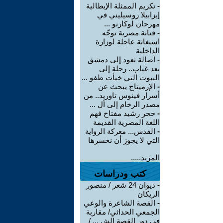
-
تكريم الممثلة الإيطالية
إيزابيلا روسيليني في
مهرجان لوكارنو ...
-
فنانة مصرية توجّه
استغاثة عاجلة لوزارة
الداخلية
-
أصالة تعود إلى دمشق
بعد غياب.. رحلة إلى
البيوت التي خبأت طفو ...
-
الإرميتاج يبحث عن
أسرار فينوس تاوريد.. من
مصدر الرخام إلى أل ...
-
حجر رشيد مفتاح فهم
اللغة المصرية القديمة
-
القدس... معركة الرواية
التي لا يجوز أن نخسرها
المزيد.....
كتب ودراسات
-
ديوان 24 شعر / منصور
الريكان
-
القصة الشاعرة والوعي
الجمعي الحداثي/ مقاربة
في دور القصة الش ... /