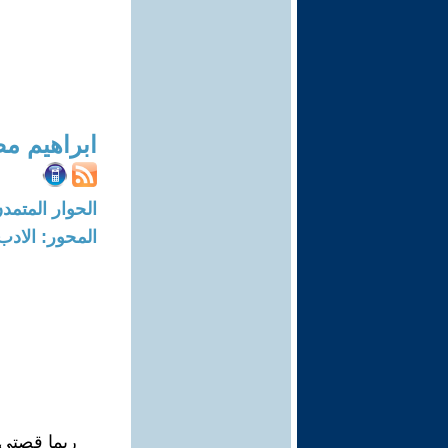
ابراهيم 
الحوار المتمدن-العدد: 6692 - 20
المحور: الادب
ربما قصتي 