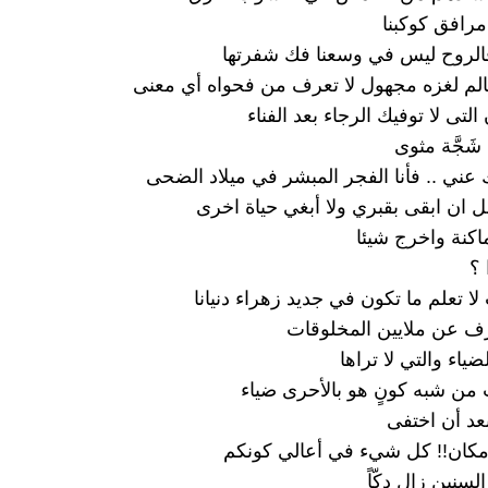
رافق كوكبنا
الروح ليس في وسعنا فك شفرتها
لم لغزه مجهول لا تعرف من فحواه أي معنى
التى لا توفيك الرجاء بعد الفناء
شَجَّة مثوى
 عني .. فأنا الفجر المبشر في ميلاد الضحى
 ان ابقى بقبري ولا أبغي حياة اخرى
كنة واخرج شيئا
 ؟
لا تعلم ما تكون في جديد زهراء دنيانا
عرف عن ملايين المخلوقات
ضياء والتي لا تراها
يت من شبه كونٍ هو بالأحرى ضياء
عد أن اختفى
 مكان!! كل شيء في أعالي كونكم
لسنين زال دكّاً