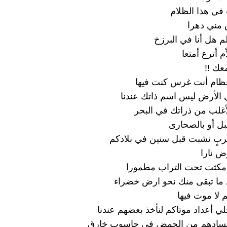
 في هذا الظلام
 مني دهرا
م هل أنا في البرزخ
م أترع أمتعا
عك !!
لعظام أنت غرس كنت فيها
الأرض ليس اسم ذاتك عندنا
أغلب من ذراتك في البحر
بل أو بالصحارى
بٍ نشبت قبل سنين في بلادكم
ض نارا
 مكثت تحت التراب مطمورا
ما تبقى منك نحو ارض خضراء
 لا موت فيها
لي أعداد موتاكم لنأخذ بعضهم عندنا
جسادهم من الحمض في حاسوب خارق