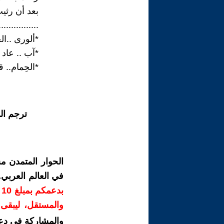
بعد أن رثيت
................
*ألورى ..ال
*آب .. عاد
*الحِمام..
ترجم ال
الحوار المتمدن م
في العالم العربي
ب
والمستقل، ليبقى ص
والمشاركة في دع