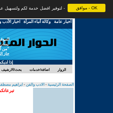
موافق - OK
لتوفير افضل خدمة لكم ولتسهيل عملي
أخبار عامة
-
وكالة أنباء المرأة
-
اخبار الأدب و
الموقع
يسارية
"من أج
حاز ال
إذا لديك
الزوار
اضافة/خدمات
بحث/الارشيف
الصفحة الرئيسية
-
الادب والفن
-
ابراهيم مصطف
تبرعاتكم