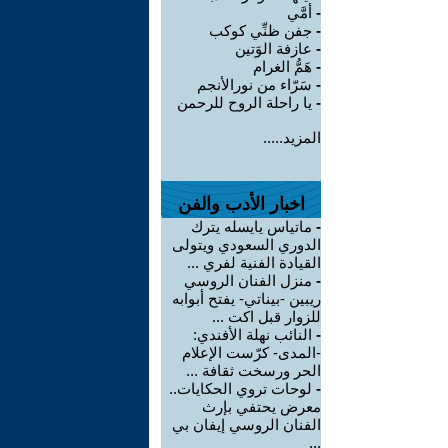
-
أمَّي
-
جفن ظنِّي كوكب
-
عازفة الوَتين
-
هَمُّ الغرام
-
سَرّاء من نورالأنجم
-
يا راحلة الروح للرحمن
المزيد.....
اخبار الأدب والفن
-
ماتياس يايسله يترك
الدوري السعودي ويتولى
القيادة الفنية لفري ...
-
منزل الفنان الروسي
ريبين -بيناتي- يفتح أبوابه
للزوار قبل اكت ...
-
النائب نهلة الأفندي:
-المدى- كرّست الإعلام
الحر ورسخت ثقافة ...
-
لوحات تروي الحكايات..
معرض يحتفي بإرث
الفنان الروسي إيفان بي
...