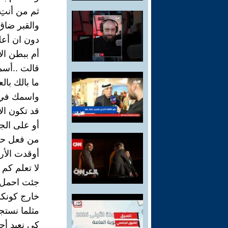
ثم من أنتِ
والقبر ضاق
دون ان أعل
أم ببطن الأ
قالت ..أسم
ما بالك با
واسمك في 
قد تكون ال
أو على الج
من فعل حر
أوقدت الأر
لا تعلم كم
جئت احمل 
خارج كونكم
مثلما نستج
كي نعيد أ