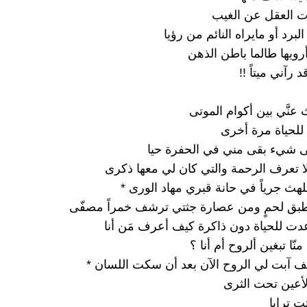
ت العقل عن الغيب
رد أو مايراه النائم من رؤيا
رويها طالما باطن الذهن
 رآني ميتاً !!
عنَّي بين أكوام الموتى
للحياة مرة أخرى
ى شيء بقى مني في الحفرة حيا
لا تعرف الرحمة والتي كان لي معها ذكرى
هث جرياً في حانة قبري مهاد الورى *
طبق لحمٍ ومن عصارة جثتي ترشف خمراً مصفّى
دت للحياة دون ذاكرة كيف أعرف مَن أنا
منّا تبغين ألروح أم أنا ؟
 آبت لي الروح الآن بعد أن سكت اللسان *
أعين تحت الثرى
ت ترابا