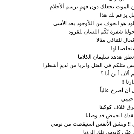
الموت يجعلك دون فهمٍ ترسم ألأحلام
ل يزعم لك هذا
لود هو الخوف من اللآوجود بعد الأسى
لنا شفرة بُكْم اللسان للقرود
حال للتناغي مثالا
تخلصنا لها
ق هدهد سليمان الكلاما
يس مثلكم في القتل والربا من نَديدٍ أشطرا
 ألان أ ين أنا ؟
رنا !!
أن أصرخ عالياً
 حبيبي
رق غلاف كوكبنا
تفقدك الحمض قد وصلنا
 !! وبشق الأنفس استيقظت من نومي
 عنّي كابوس تلك الرؤيا