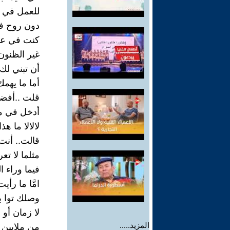
للعمل في م
دون روح ف
كنت في عا
غير الظنون 
أن تبني لك 
أما ما يهمك
قلت ..أفضل
أدخل في ما
لالالا ما هذا
قالت.. أنت 
مثلما لا ت
فيما وراء ال
امَّا ما رأ
وصلك توا ب
لا زمان أو
المزيد.....
من ملايين ا