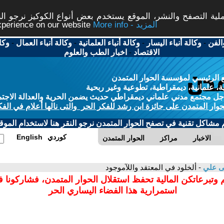
ة التصفح والنشر، الموقع يستخدم بعض أنواع الكوكيز نرجو النق
More info - المزيد
experience on our website
الفن
-
وكالة أنباء اليسار
-
وكالة أنباء العلمانية
-
وكالة أنباء العمال
-
وكا
الاقتصاد
-
اخبار الطب والعلوم
 الرئيسي لمؤسسة الحوار المتمدن
، علمانية، ديمقراطية، تطوعية وغير ربحية
ل مجتمع مدني علماني ديمقراطي حديث يضمن الحرية والعدالة الاجتم
حوار المتمدن على جائزة ابن رشد للفكر الحر والتى نالها أعلام في الفك
م مشاكل تقنية في تصفح الحوار المتمدن نرجو النقر هنا لاستخدام الموقع
كوردي
English
الاخبار
مراكز
الحوار المتمدن
ى علي
- ألخلود في المعتقد واللآموجود
 وتبرعاتكن المالية تحفظ استقلال الحوار المتمدن، فشاركونا 
استمرارية هذا الفضاء اليساري الحر