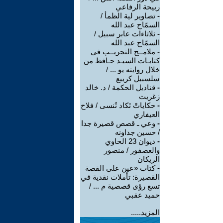
ربيحة الرفاعي
-
تصاوير لية الظمأ /
السمّاح عبد الله
-
ثلاثاءات عابر سبيل /
السمّاح عبد الله
-
ملامــح التجريــب في
كتابـات السيـد حـافظ من
خلال روايته يو ... /
سلسبيل كريبع
-
قناديل الحكمة / د. خالد
زغريت
-
حكاياتْ تَكاد تُنسى / فلاح
العيفاري
-
وعي ـ قصص قصيرة جدا
/ حسين جداونه
-
ديوان 23 الحاوي
والعصفور / منصور
الريكان
-
كتاب «عين على القصة
القصيرة: تأملات نقدية في
تسع رؤى قصصية م ... /
حميد عقبي
المزيد.....