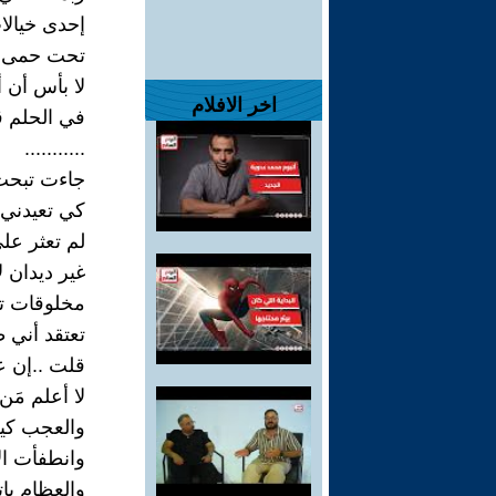
إحدى خيالا
تحت حمى الب
لا بأس أن أ
اخر الافلام
في الحلم قد
...........
جاءت تبحث 
كي تعيدني 
لم تعثر عل
غير ديدان 
مخلوقات تل
تعتقد أني 
قلت ..إن ع
لا أعلم مَن 
والعجب كيف
وانطفأت ال
والعظام بات