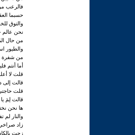
فالرعب من 
حسبما العق
والتوق للخ
نحن عالم حو
من حال المُ
والطيور اس
من شفرة نط
أما أنتم فل
قلت لا أعلم
قالت إلى دا
قلت حاجتي 
قالت لِمَ يا
ها نحن نخت
والنار لم 
زاد صراخي
زحت بالكاد