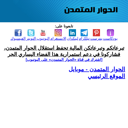
تابعونا على:
بودكاست
بنترست
تيلكرام
لينكدإن
الانستغرام
اليوتيوب
التويتر
الفيسبوك
تبرعاتكم وتبرعاتكن المالية تحفظ استقلال الحوار المتمدن،
فشاركونا في دعم استمرارية هذا الفضاء اليساري الحر
[اشترك في قناة ‫«الحوار المتمدن» على اليوتيوب]
الحوار المتمدن - موبايل
الموقع الرئيسي