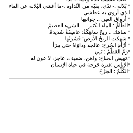
* بُلالة :- ندًى، بقيّة من النّداوة :-ما أغنتني البُلالة عن الماء
الذي أروي به عطشي.
* أرواق العين .. جوانبها
*الطَّامُّ : الماء الكَثير .....الشيء العظيمُ
* ساهك .. ريحٌ ساهِكَةٌ: عاصِفَةٌ شَديدةٌ.
* سَهَكَتِ الريحُ الأرضَ: قَشَرَتْها
* أرْأمَ الجُرحَ: عالجه وداوَاهُ حتى يبرَأ
*رَمَّ العَظْمُ : بَلِيَ
*مَهيض الجناح: واهن، ضعيف، عاجز، لا عون له
*الإياس :فترة حَرجة في حياة الإنسان
*الكَلْمُ : الجَرْحُ