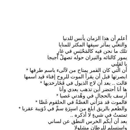
أعلم أن هذا الزمان يأنس للدنيا
والتغنِّي بمآثر سيفها المكثر للمنايا
تلك ما نحن فيه كالمَحْبَسِ في غارٍ
يمور كالتائه والنيران حوله تصهلْ أجيجا
يا لقلبي
أن الَّتي كان القمر يمتاح من لآلىء باسم طرفها *
ابصرتها قبل أن يقرأ الموت للروح إفناء قيد اسمها
قالت .. بعد أن لاج الذبول في فَخَارخديها *
ها أنا أحتضر أين تذهب بعدي وأنا
أرسف بالحجال في وهْدتي غصبا *
فالموت قد مَرَأني الغصَّةُ في الحلقوم غَصَّا *
والطعم بالريق ابلغ من اسبِرَةِ سمِّ في دُوَيبة عقربا *
تمتمتُ في شيءٍ لا أذكره ..
بعد أن أبكَم الخرس النطق عن لساني
واستسلم للرطان مشلولا