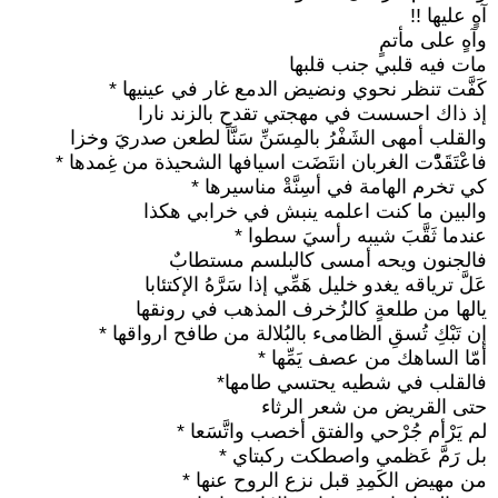
آهٍ عليها !!
وآهٍ على مأتمٍ
مات فيه قلبي جنب قلبها
كَفَّت تنظر نحوي ونضيض الدمع غار في عينيها *
إذ ذاك احسست في مهجتي تقدح بالزند نارا
والقلب أمهى الشَفْرُ بالمِسَنِّ سَنَّاً لطعن صدريَ وخزا
فاعْتَقَدّْت الغربان انتَضَت اسيافها الشحيذة من غِمدها *
كي تخرم الهامة في أسِنَّةْ مناسيرها *
والبين ما كنت اعلمه ينبش في خرابي هكذا
عندما ثَقَّبَ شيبه رأسيَ سطوا *
فالجنون ويحه أمسى كالبلسم مستطابٌ
عَلَّ ترياقه يغدو خليل هَمِّي إذا سَرَّهُ الإكتئابا
يالها من طلعةٍ كالزُخرف المذهب في رونقها
إن تَبْكِ تُسقِ الظامىء بالبُلالة من طافح ارواقها *
أمّا الساهك من عصف يَمِّها *
فالقلب في شطيه يحتسي طامها*
حتى القريض من شعر الرثاء
لم يَرْأم جُرْحي والفتق أخصب واتَّسَعا *
بل رَمَّ عَظمي واصطكت ركبتاي *
من مهيض الكَمِدِ قبل نزع الروح عنها *