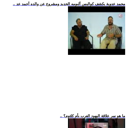
.. محمد عدوية يكشف كواليس ألبومه الجديد ومشروع عن والده أحمد عد
.. ما هو سر علاقة اليهود العرب بأم كلثوم؟