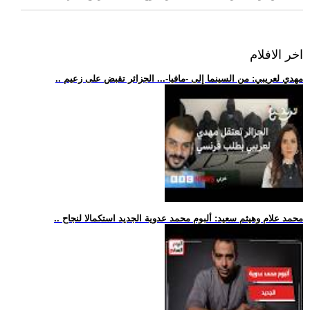
اخر الافلام
.. مهدي لعريبي: من السينما إلى -مافيا-... الجزائر تقبض على زعيم
.. محمد علام وهيثم سعيد: ألبوم محمد عدوية الجديد استكمالا لنجاح