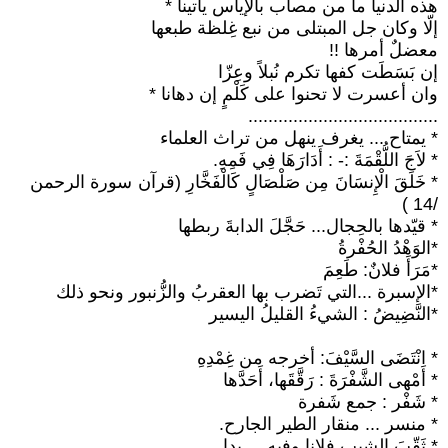
هذه الدنيا ما من مصاب بالإياس ياتينا *
إلّا وكان جل المبتلى من نبع غِلظة طبعها
معضلٌ أمرها !!
إن بَسَطَت كفها تكرم نُبلاً وعِزّا
وان أعسرت لا تحنوا على كَلْمٍ إن دهانا *
......................................
* يمتاح ... يغرف ينهل من تراث العلماء
* لاَجَ اللُّقْمَةَ :- : أَدَارَهَا فِي فَمِهِ.
* خَلَقَ الْإِنسَانَ مِن صَلْصَالٍ كَالْفَخَّارِ (قرآن سورة الرحمن
/14 )
* قيّدها بالحِجال... حَجَّلَ الدابةَ ربطها
*الوَهْدُ الحُفْرةُ
*مَرَأَ فلانٌ: طَعِمَ
*الإسبرة ...التي تَضرب بها العقربُ والزُّنبور ونحو ذلك
*النَّضِيضُ : الشيءُ القليلُ اليسير
* انْتَضَى السَّيْفَ: أخرجه من غِمْدِهِ
* أَمْهى الشَّفْرَةَ : رَقَّقَها، أَحَدَّها
* شَفْر : جمع شَفرة
* منسر ... منقار الطير الجارح.
* ثَقّبَ الشيب فلانا وفيه ... بدا