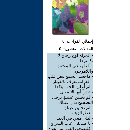
إجمالي القراءات: 0
المقالات المنشورة: 0
-
ألمرأة لوح زجاج لا
تكسرها
-
ألخلود في المعتقد
واللآموجود
-
هاجسي يسمع نبض قلب
-
الفرات تعزف بالقيثار
-
لم أعلم بالحب هكذا
-
عذراً أيها الأضحى
-
لمَ تخبين عينيكِ يرجى
النصحيح بدل عيناك
-
لمَ تخبين عيناكِ
-
عطرالزهور
-
ليلى معي في العيد
-
يا صديقي غاب السراج
-
فليضحك القمر من بعدي