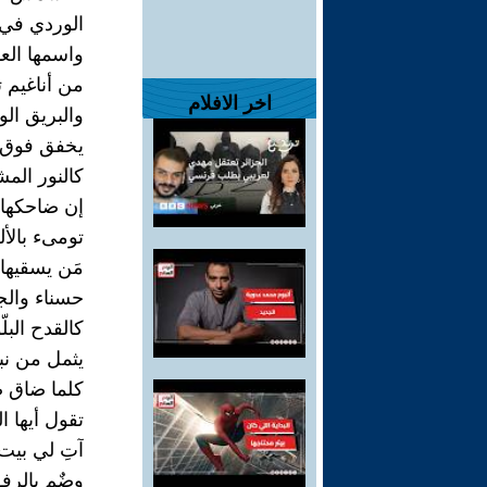
الوردي في
واسمها الع
من أناغيم ت
اخر الافلام
والبريق الو
يخفق فوق ف
كالنور الم
إن ضاحكها ا
تومىء بالأ
مَن يسقيها
حسناء والج
كالقدح البلّ
يثمل من نبي
كلما ضاق ص
تقول أيها 
آتِ لي بيت
وضٌم بالر