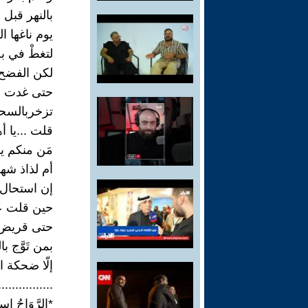
بالنهر قبل 
يوم ناغها 
لتغطْ في بح
لكن الفضح 
حتى غدت في
تزخربالسحر
قلت ...يا أ
مَن منكم ي
أم لذاذ شه
إن استحال 
حين قلت عن
حتى قريض ا
بمن تَوَّج 
إلّا ضحكة 
................
*الرَّوَاحُ