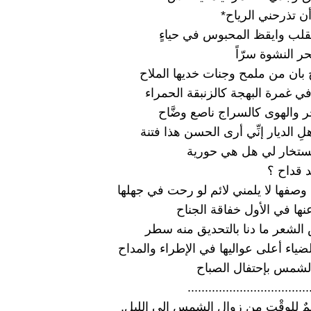
أن تذرحني الرياح*
القلب وايقظ المحبوس في حياءٍ
ر النشوة سرّاً
بان من ملمح وجنات خديها الملاح
 غمرة البهجة كالزنبقة الحمراء
 والهوى كالسراج ناصع وضَّاح
هلِ الديار إنِّي أرى الحسن هذا فتنة
ستخار لي هل هي حورية
د قداح ؟
وصفها لا يلمني لائم لو رحت في جهلها
ها في الأول خفاقة الجناح
لشعر ما دنا بالتحديق منه سطر
بالضياء أعلى عواليها في الإطراء والمداح
الشمس بإحتفال الصباح
...................................
 اسمٌ للوقْتِ من زوال الشمس إلى الليل.