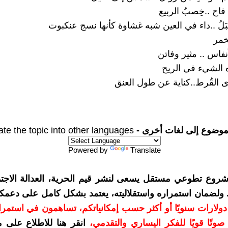
فاح ..خِصبُ الربيع
بَلُ ..داء في العين شبه غشاوة كأنها نسج عنكبوت
لخمر
فاس .. مثير وفاتن
ه الشيء في الريح
ى القُرط..كناية عن طول العنق
موضوع إلى لغات أخرى -
ate the topic into other languages
Powered by
Translate
شروع تطوعي مستقل يسعى لنشر قيم الحرية، العدالة الاجتم
. ولضمان استمراره واستقلاليته، يعتمد بشكل كامل على دعمك
دعمكم بمبلغ 10 دولارات سنويًا أو أكثر حسب إمكانياتكم، تساهمون في استم
وتًا قويًا للفكر اليساري والتقدمي
،
انقر هنا للاطلاع على 