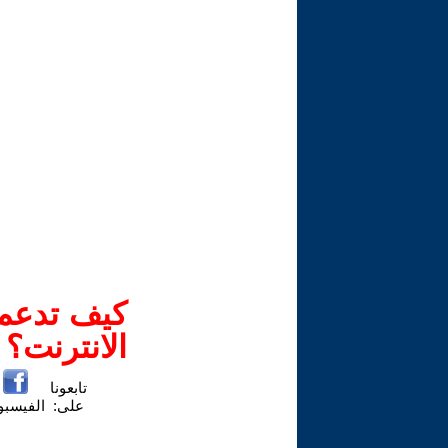
كيف تدعم-
الانترنت؟
تابعونا
على:
الفيسب