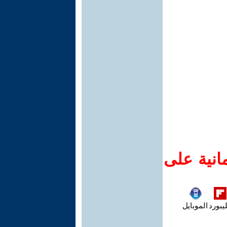
انية على
يبورد
الموبايل