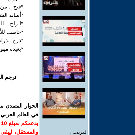
*فيح .. من 
*أصابه السَ
*الراح .. ا
*خاطف للأن
*ذرح ..ذرا
*بعيدة مهو
ترجم ال
الحوار المتمدن م
في العالم العربي
ب
والمستقل، ليبقى ص
المزيد.....