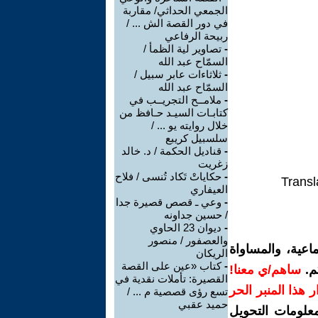
الجمعي الحداثي/ مقاربة
في دور القصة الش ... /
ربيحة الرفاعي
-
تصاوير لية الظمأ /
السمّاح عبد الله
-
ثلاثاءات عابر سبيل /
السمّاح عبد الله
-
ملامــح التجريــب في
كتابـات السيـد حـافظ من
خلال روايته يو ... /
سلسبيل كريبع
-
قناديل الحكمة / د. خالد
زغريت
-
حكاياتْ تَكاد تُنسى / فلاح
Transl
العيفاري
-
وعي ـ قصص قصيرة جدا
/ حسين جداونه
-
ديوان 23 الحاوي
والعصفور / منصور
اعية، والمساواة
الريكان
-
كتاب «عين على القصة
م.
ساهم/ي معنا!
القصيرة: تأملات نقدية في
رار هذا المنبر الحر
تسع رؤى قصصية م ... /
حميد عقبي
معلومات التحويل