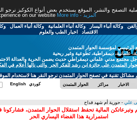
ة التصفح والنشر، الموقع يستخدم بعض أنواع الكوكيز نرجو النق
More info - المزيد
experience on our website
الفن
-
وكالة أنباء اليسار
-
وكالة أنباء العلمانية
-
وكالة أنباء العمال
-
وكا
الاقتصاد
-
اخبار الطب والعلوم
 الرئيسي لمؤسسة الحوار المتمدن
، علمانية، ديمقراطية، تطوعية وغير ربحية
ل مجتمع مدني علماني ديمقراطي حديث يضمن الحرية والعدالة الاجتم
حوار المتمدن على جائزة ابن رشد للفكر الحر والتى نالها أعلام في الفك
م مشاكل تقنية في تصفح الحوار المتمدن نرجو النقر هنا لاستخدام الموقع
كوردي
English
الاخبار
مراكز
الحوار المتمدن
ى علي
- حورية أم شهد قداح
 وتبرعاتكن المالية تحفظ استقلال الحوار المتمدن، فشاركونا 
استمرارية هذا الفضاء اليساري الحر