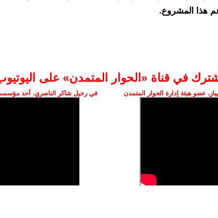
م هذا المشروع
.
شترك في قناة «الحوار المتمدن» على اليوتيوب
ز، عضو هيئة إدارة الحوار المتمدن
في رحيل شاكر الناصري، أحد مؤسسي 