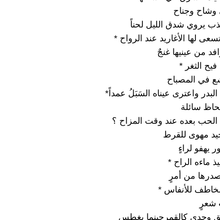
 وشاح وجناح
ذب يروي شدق الليل لحناً
سعى لها الأغاريد عند الرواح *
افد من عينيها غنجٌ
يح الثغر *
شع في المصباح
لبدر واعترى عيناه السَبَلُ عمداً*
لحاظ سائلة
 الحب بعده عند وقت المزاح ؟
يد مهوى للقرط
ور يهفو لراءٍ
ذ ماءه الراح *
درها من أمرٍ
الخاطف للأنفاس *
 شعرٍ
فق وجدي كالقمرحينما يغطس