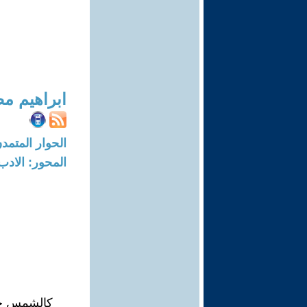
ابراهيم 
الحوار المتمدن-العدد: 6717 - 20
المحور: الادب
كالشمس حي