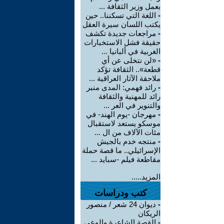
بعمل وزير الثقافة ...
-
اللغة التي تسكننا.. حين
يكتب اللسان سيرة العقل
-
مراجعات جديدة تكشف
حقيقة فشل الاستخبارات
الغربية في ألبانيا ...
-
«لن نتخلى عن أي
قطعة».. الثقافة تؤكد
ملاحقة الآثار العراقية ...
-
رائد فهمي: المدى منبر
رائد للمهنية والثقافة
والتنوير في العر ...
-
مهرجان -يوم الهند- في
موسكو يستعد لاستقبال
مئات الآلاف من ال ...
-
منتجه خدم بالجيش
الإسرائيلي.. ما قصة حملة
مقاطعة فيلم -سبايد ...
المزيد.....
كتب ودراسات
-
ديوان 24 شعر / منصور
الريكان
-
القصة الشاعرة والوعي