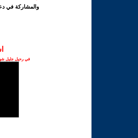
والمشاركة في دع
ا‫
في رحيل جليل شهبا