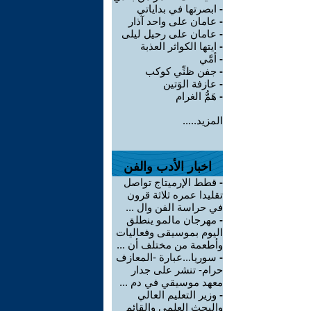
-
ابصرتها في بداياتي
-
عامان على واحد آذار
-
عامان على رحيل ليلى
-
ايتها الكواثر العذبة
-
أمَّي
-
جفن ظنِّي كوكب
-
عازفة الوَتين
-
هَمُّ الغرام
المزيد.....
اخبار الأدب والفن
-
قطط الإرميتاج تواصل
تقليدا عمره ثلاثة قرون
في حراسة الفن وال ...
-
مهرجان مالمو ينطلق
اليوم بموسيقى وفعاليات
وأطعمة من مختلف أن ...
-
سوريا...عبارة -المعازف
حرام- تنشر على جدار
معهد موسيقي في دم ...
-
وزير التعليم العالي
والبحث العلمي والقائم