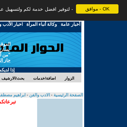
موافق - OK
لتوفير افضل خدمة لكم ولتسهيل عملي
أخبار عامة
-
وكالة أنباء المرأة
-
اخبار الأدب و
الموقع
يسارية
"من أج
حاز ال
إذا لديك
الزوار
اضافة/خدمات
بحث/الارشيف
الصفحة الرئيسية
-
الادب والفن
-
ابراهيم مصطف
تبرعاتكم