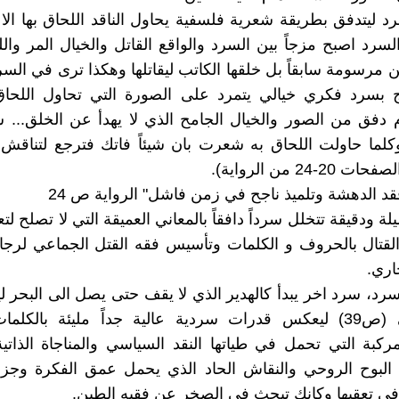
د ليتدفق بطريقة شعرية فلسفية يحاول الناقد اللحاق بها الا
لسرد اصبح مزجاً بين السرد والواقع القاتل والخيال المر وا
 مرسومة سابقاً بل خلقها الكاتب ليقاتلها وهكذا ترى في السرد
 بسرد فكري خيالي يتمرد على الصورة التي تحاول اللحاق 
دفق من الصور والخيال الجامح الذي لا يهدأ عن الخلق... 
كلما حاولت اللحاق به شعرت بان شيئاً فاتك فترجع لتناقش
-24 من الرواية).
قد الدهشة وتلميذ ناجح في زمن فاشل" الرواية ص 24
 ودقيقة تتخلل سرداً دافقاً بالمعاني العميقة التي لا تصلح لتع
 القتال بالحروف و الكلمات وتأسيس فقه القتل الجماعي لرجا
اري.
لسرد، سرد اخر يبدأ كالهدير الذي لا يقف حتى يصل الى البحر 
(ص25)الى (ص39) ليعكس قدرات سردية عالية جداً مليئة بالكلم
ركبة التي تحمل في طياتها النقد السياسي والمناجاة الذات
البوح الروحي والنقاش الحاد الذي يحمل عمق الفكرة وجزال
في تعقبها وكانك تبحث في الصخر عن فقيه الطين.