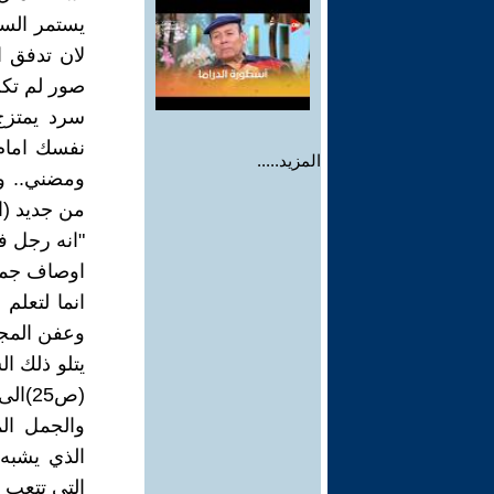
يستمر السر
لان تدفق ا
صور لم تكن
سرد يمتزج
نفسك امام 
المزيد.....
ومضني.. و
من جديد (الصفحات 20
"انه رجل ف
اوصاف جميلة
انما لتعلم
وعفن المج
يتلو ذلك ا
والجمل الم
الذي يشبه 
التي تتعب 