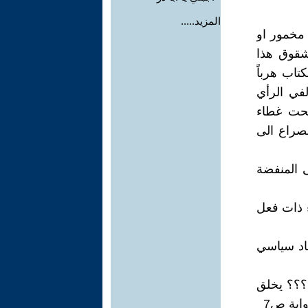
المزيد.....
 مخمور او
شقوق هذا
 الكتاب هرباً
في الرأي
تحت غطاء
صراع الى
 المنفضة
 ذات فعل
بتضاد سياسي
؟؟؟ يخلق
اية ص7