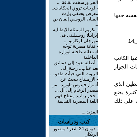
الحر ورسخت ثقافة ...
-
لوحات تروي الحكايات..
معرض يحتفي بإرث
طي نفسه حقها
الفنان الروسي إيفان بي
...
-
تكريم الممثلة الإيطالية
إيزابيلا روسيليني في
مهرجان لوكارنو ...
-
فنانة مصرية توجّه
استغاثة عاجلة لوزارة
الداخلية
ناقشها الكاتب
-
أصالة تعود إلى دمشق
ات الجوار
بعد غياب.. رحلة إلى
البيوت التي خبأت طفو ...
-
الإرميتاج يبحث عن
ليتفقه في الطين الذي
أسرار فينوس تاوريد.. من
مصدر الرخام إلى أل ...
كثيرة يضع
-
حجر رشيد مفتاح فهم
ب على ذلك
اللغة المصرية القديمة
المزيد.....
كتب ودراسات
-
ديوان 24 شعر / منصور
الريكان