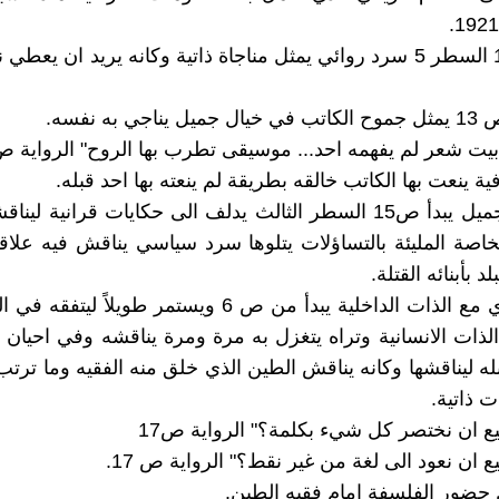
الصفحة 13 السطر 5 سرد روائي يمثل مناجاة ذاتية وكانه يريد ان يع
جي به نفسه.
ينعت بها الكاتب خالقه بطريقة لم ينعته بها احد قبله.
سرد اخر جميل يبدأ ص15 السطر الثالث يدلف الى حكايات قرانية لي
خاصة المليئة بالتساؤلات يتلوها سرد سياسي يناقش فيه علاق
د بأبنائه القتلة.
سرد حواري مع الذات الداخلية يبدأ من ص 6 ويستمر طويلاً 
لذات الانسانية وتراه يتغزل به مرة ومرة يناقشه وفي احيان 
له ليناقشها وكانه يناقش الطين الذي خلق منه الفقيه وما ترت
 ذاتية.
 ان نختصر كل شيء بكلمة؟" الرواية ص17
ان نعود الى لغة من غير نقط؟" الرواية ص 17.
 حضور الفلسفة امام فقيه الطين.