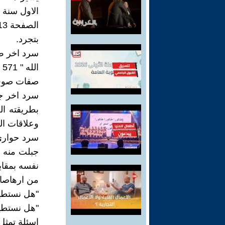
الاول سنة 1921.
بتجرد.
سرد اخر ص 13 يمثل جموح الكاتب في خيال جميل ينا
الله " 571 بيت شعر لم يفهمه احد... موسيقى تطرب بها الروح" الرواية ص14
صفات صوفية 
بطريقته ال
وعلاقات البل
جبلت منه ا
نفسه بمقاب
من ارهاصات
"هل نستطيع
"هل نستطيع 
اسئلة تمثل