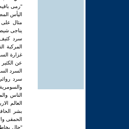
"رمى باقي
اليأس المطل
مثال على ا
يناجى شيطا
سرد كثيف 
المركبة ا
غزارة السر
عن الكثير 
السرد السريا
والسومرية 
الناس وال
العالم الا
بشر الحاف
الحمقى والا
"جال بخاطر