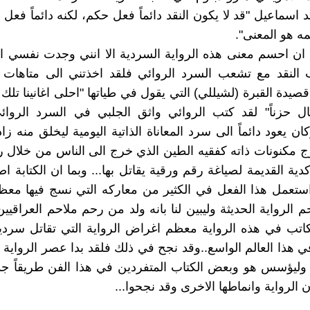
د اسماعيل "قد لا يكون النقد دائماً فعل حكم، لكنه دائماً فعل
 هو المعنى".
ان احسم معنى هذه الرواية السردية الا انني وجدت نفسي اذ
النقد مع تشعب السرد الروائي فلقد اخذتني الى متاهات ب
قصيدة القبرة (لشيللي) التي يقول في طياتها "احلى اغانينا تلك
عال حزناً" لقد كتب الروائي واثق الجلبي في السرد الروا
ان يعود دائماً الى سرد المعاناة الذاتية اليومية ليخلق منه زا
ج مكنونات ذاته كفقيه الطين الذي خرج الى الناس من خلال 
لاكدية القديمة لصياغة رقم ورقية يقاتل بها... وبما ان الكتابة ا
د استعمل هذا الفعل في الكثير من معاركه التي نسج فيها مع
احم الرواية الحديثة وليبين لنا بانه ولد من رحم ملاحم العراقيي
كاتب في هذه الرواية معظم اغراض الرواية التي تقاتل سردي
ي هذا العالم الواسع..وقد نجح في ذلك فلقد بدا عصر الرواية 
 وليؤسس هو وبعض الكتاب المتفردين في هذا الفن طريقاً جدي
الرواية وانماطها الاخرى وقد نجحوا...