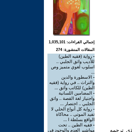
إجمالي القراءات: 1,035,101
المقالات المنشورة: 274
-
رواية (فقيه الطين)
للأديب واثق الجلبي ..
اسلوب لغوي متميز وص
...
-
الاسطورة والدين
والتراث .. في رواية (فقيه
الطين) للكاتب واثق ...
-
المضامين اللسانية
واجتياز لغة القصة .. واثق
الجلبي .. اختصار ...
-
رواية كل أنواع الحلي لا
تفيد الموتى .. محاكاة
الواقع بسلطة ا ...
-
فقيه الطين .. تحت
لذي ترجمه
مواشير العدم والوجود في