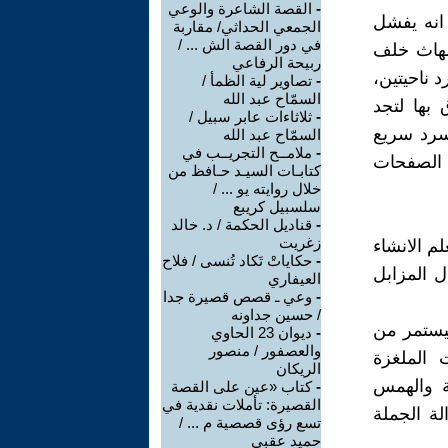
-
القصة الشاعرة والوعي
 انه يفشل
الجمعي الحداثي/ مقاربة
في دور القصة الش ... /
للهاث خلف
ربيحة الرفاعي
 ناحيتين،
-
تصاوير لية الظمأ /
السمّاح عبد الله
بها لتجد
-
ثلاثاءات عابر سبيل /
سرد سريع
السمّاح عبد الله
-
ملامــح التجريــب في
 الصفحات
كتابـات السيـد حـافظ من
خلال روايته يو ... /
سلسبيل كريبع
-
قناديل الحكمة / د. خالد
زغريت
لم الانشاء
-
حكاياتْ تَكاد تُنسى / فلاح
ل المزابل
العيفاري
-
وعي ـ قصص قصيرة جدا
/ حسين جداونه
ليستمر من
-
ديوان 23 الحاوي
والعصفور / منصور
ات الملغزة
الريكان
ية والهمس
-
كتاب «عين على القصة
القصيرة: تأملات نقدية في
ة الجملة
تسع رؤى قصصية م ... /
حميد عقبي