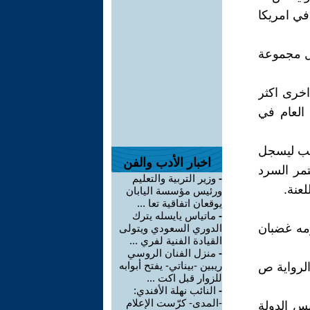
 في امريكا
ن خلال مجموعة
السطر 2 ينتقل لصورة اخرى اكثر
 العام في
اتب ليسجل
اخبار الأدب والفن
تمر السرد
-
وزير التربية والتعليم
عنة.
ورئيس مؤسسة اليابان
يوقعان اتفاقية تعا ...
-
ماتياس يايسله يترك
ومه غضبان
الدوري السعودي ويتولى
القيادة الفنية لفري ...
-
منزل الفنان الروسي
ريبين -بيناتي- يفتح أبوابه
الرواية ص
للزوار قبل اكت ...
-
النائب نهلة الأفندي:
-المدى- كرّست الإعلام
يس الدولة