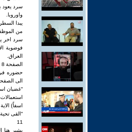
سرد يعود بن
واوروبا.
من الموظفي
فوضوية الا
العراق.
ا
حضوره في ذ
الى الصفحة
"غضبان اسفا
استعمالات 
اسفاً) الاية 150 من سورة الاعراف
"القى تحية 
11
يشير هنا ا