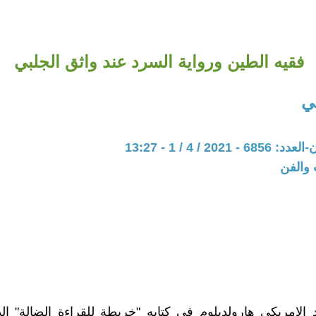
فقيه الطين ورواية السرد عند واثق الجلبي
ي
202 / 4 / 1 - 13:27
 والفن
د الامريكي هارولدبلوم في كتابه "خريطة للقراءة الضالة" ا