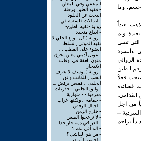
المخفي وفي المعلن
 حسم، وما
-
فقيه الطين ورحلة
البحث عن الخلود
-
انثيالات فلسفية في
هب بعيداً
رواية -فقيه الطين-
-
ابداع متجدد
عيدة ولم
-
رواية ( كل انواع الحلي لا
 التي تشي
تفيد الموتى ) تسلط
الضوء على المطب ...
ئي والسرد
-
عويل آدمي معلن يخرق
ده الروائي
متون العفة في اوقات
الاندحار
رقم الطين
-
رواية ( يوسف لا يعرف
صبحت فعلاً
الحب ) للكاتب واثق
الجلبي .. قميص يرفض ...
ظم قصائده
-
واثق الجلبي .. حفريات
معرفية - - متوارية
ن القدامى.
-
حمامة .. ولكنها غراب
اً من اجل
-
اجيال الرفض
-
خارج الزمن
السردية –
-
لا تزعجوا الفيس
داً يزاحم
-
العراقي دمه حار جدا
-
الم أقل لكم ؟
-
من هو الفاشل ؟
-
اجبني يا أبا ذر