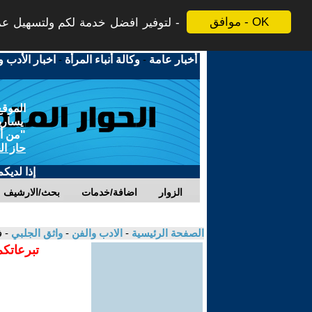
موافق - OK
لتوفير افضل خدمة لكم ولتسهيل عملي
أخبار عامة
-
وكالة أنباء المرأة
-
اخبار الأدب و
الموقع
يسارية
"من أج
حاز ال
إذا لديك
الزوار
اضافة/خدمات
بحث/الارشيف
الصفحة الرئيسية
-
الادب والفن
-
واثق الجلبي
- 
تبرعاتكم