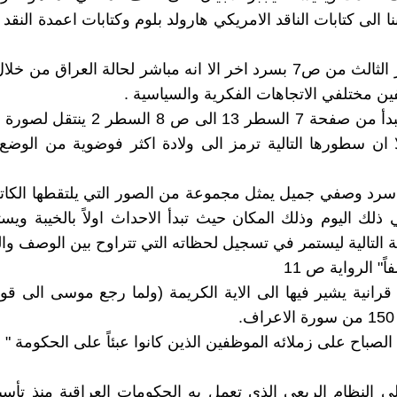
ا الى كتابات الناقد الامريكي هارولد بلوم وكتابات اعمدة النقد
يبدا السطر الثالث من ص7 بسرد اخر الا انه مباشر لحالة العراق م
ن مختلفي الاتجاهات الفكرية والسياسية .
سرد اخر يبدأ من صفحة 7 السطر 13 الى ص 8 
 ان سطورها التالية ترمز الى ولادة اكثر فوضوية من الوضع
لصفحة 8 سرد وصفي جميل يمثل مجموعة من الصور التي يلتقطها الك
لك اليوم وذلك المكان حيث تبدأ الاحداث اولاً بالخيبة ويس
 التالية ليستمر في تسجيل لحظاته التي تتراوح بين الوصف والل
ً" الرواية ص 11
قرانية يشير فيها الى الاية الكريمة (ولما رجع موسى الى ق
.
الصباح على زملائه الموظفين الذين كانوا عبئاً على الحكومة " 
لى النظام الريعي الذي تعمل به الحكومات العراقية منذ تأس