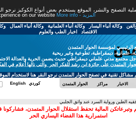
ة التصفح والنشر، الموقع يستخدم بعض أنواع الكوكيز نرجو النق
More info - المزيد
experience on our website
الفن
-
وكالة أنباء اليسار
-
وكالة أنباء العلمانية
-
وكالة أنباء العمال
-
وكا
الاقتصاد
-
اخبار الطب والعلوم
 الرئيسي لمؤسسة الحوار المتمدن
، علمانية، ديمقراطية، تطوعية وغير ربحية
ل مجتمع مدني علماني ديمقراطي حديث يضمن الحرية والعدالة الاجتم
حوار المتمدن على جائزة ابن رشد للفكر الحر والتى نالها أعلام في الفك
م مشاكل تقنية في تصفح الحوار المتمدن نرجو النقر هنا لاستخدام الموقع
كوردي
English
الاخبار
مراكز
الحوار المتمدن
فقيه الطين ورواية السرد عند واثق الجلبي
 وتبرعاتكن المالية تحفظ استقلال الحوار المتمدن، فشاركونا 
استمرارية هذا الفضاء اليساري الحر