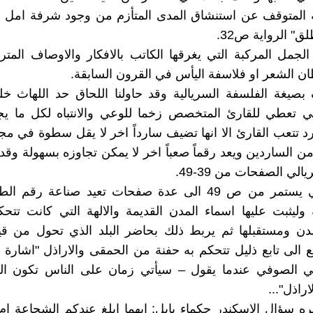
ه المتوقف عن استنشاق المدى المتأزم من وجود شرفة امل ع
ق" الرواية ص32.
لجمل المركبة التي يغرقها الكاتب بالافكار والاوصاف المترا
ن الشعر او فلاسفة اليأس في القرون السابقة.
بصيغة الفلسفة السريالية وقد حاولنا اللحاق حد اللهاث خ
لتي تعطي للقارئ المتخصص زخما للوعي والانتباه لكل ما ي
د تتعب القارئ الا انها تضيف سارداً اخر لا يقل سطوة في مجا
من الساردين ويعد رقماً صعباً اخر لا يمكن تجاوزه بسهولة وق
لي الصفحات من 39-49.
سرد روائي يستمر من ص 49 الى عدة صفحات تعيد صناعة رقم ا
وليثبت عليها اسماء المدن القديمة والالهة التي كانت تتح
مدن ومستقبلها ثم يربط ذلك بحاضر البلد الذي تحول من قي
ربع الى تابع ذليل تتحكم به حفنة من الحمقى والاراذل "اشارة 
ي الصوفي عندما يقول – سيأتي زمان على الناس تكون ال
راذل"...
ه سؤال الاسكندر حكماء بابل: ايهما ابلغ عندكم الشجاعة ام 