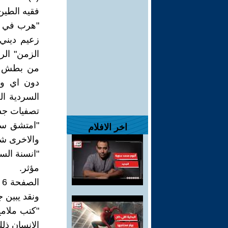
فقيه الطين
"هرب في حر
زعيم ديني
من بطش الس
دون اي وا
السردية ا
تصفيات جس
"امتشق سيك
اخر الافلام
والاخرى شق
"انسنة ال
مؤثر.
ونقد يبين ج
"كتب ملام
الانسان ذل