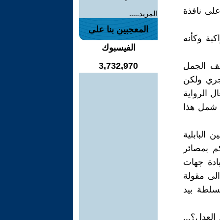
لى نافذة
المزيد.....
المعجبين بنا على
كبة وكأنه
الفيسبوك
لف الجمل
3,732,970
جري ولكن
ل الرواية
د شمل هذا
لطين البابلية
كم بمصائر
ادة جهات
الى مقولة
سلطة بيد
العدل؟...