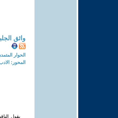
واثق الجلب
الحوار المتمدن-العدد: 6856 - 1
المحور: الادب
يقول الناق