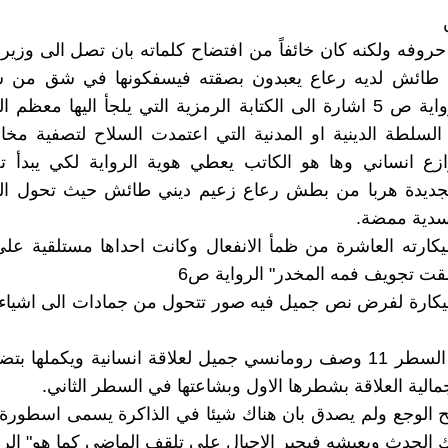
وفه ولكنه كان خائفاً من افتضاح كلماته بان تصل الى وزير
 طائش لديه رعاع يعبدون بصقته فيسفكونها في شق من 
الزمن" الرواية ص 5 اشارة الى الكتابة الرمزية التي يلجأ اليها معظم
لطة الدينية او المدنية التي اعتمدت السلاح لتصفية مخال
زع انساني وها هو الكاتب يعطي هوية الرواية لكي يبدأ 
لجديدة هربا من بطش رعاع زعيم ديني طائش حيث تحول ال
دية ممضة.
ارته العاشرة من ظمأ الانفعال وكانت احداها مستلقية على
ت تجويف فمه المخدر" الرواية ص6
سيكارة لفرض نص جميل فيه صور تتحول من جمادات الى اشياء
الصفحة 6 السطر 11 وصف رومانسي جميل لعلاقة انسانية ويكملها 
مالية العلاقة بشطرها الاول وبشاعتها في السطر الثاني.
ح الوجع ولم يصدق بان هناك شيئا في الذاكرة يسمى اسطورة
ك الحدث ويعيشه فيجبر الاجيال على تلقف الماضي كما هو" الرو