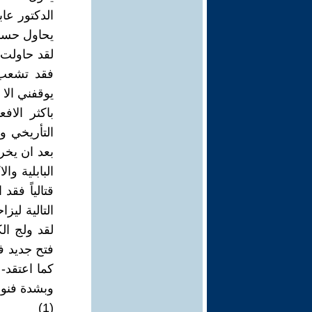
الدكتور عاب
يحاول حسمه
لقد حاولت 
فقد تشعب 
يوقفني الا 
باكثر الاف
التأريخي وك
بعد ان يخر
البابلية وا
قتالياً فق
التالية ليز
لقد ولج ال
فتح جديد ف
كما اعتقد-
وبشدة فنون 
(1)