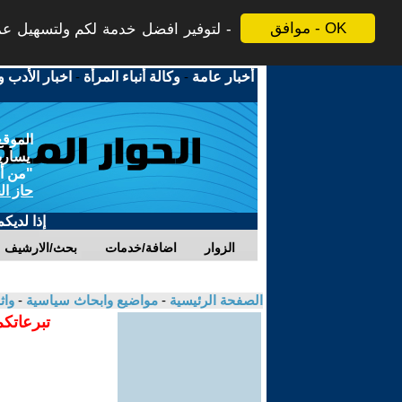
موافق - OK
لتوفير افضل خدمة لكم ولتسهيل عملي
أخبار عامة
-
وكالة أنباء المرأة
-
اخبار الأدب و
الموقع
يسارية
"من أج
حاز ال
إذا لديك
الزوار
اضافة/خدمات
بحث/الارشيف
الصفحة الرئيسية
-
مواضيع وابحاث سياسية
-
واث
تبرعاتكم