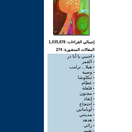
إجمالي القراءات: 1,035,878
المقالات المنشورة: 274
-
اجبني يا أبا ذر
-
القمر
-
هيلا .. ترامب
-
وصية
-
تنكلوشا
-
عظام
-
فلفلة
-
مجنون
-
إنقاذ
-
احتجاج
-
أوباماتين
-
مدينتي
-
هدهد
-
رائي
-
صَبير