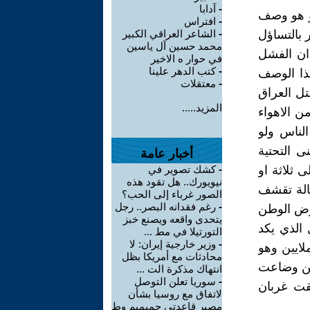
-
آدابا
أو هو وصف
-
افتراس
 بالتساؤل
-
الشاعر العراقي الكبير
محمد حسين آل ياسين
ان الفشل
في حوار ه الاخير
-
كتب الدهر علينا
ذا الوصف
-
معتقلات
تل العراق
المزيد.....
ن الاهواء
ناس ولو
 التحتية
أخبار عامة
ثلاثة او
-
كشك تصوير في
نيويورك.. هل تقود هذه
الة تقشف
الصور غرباء إلى الحب؟
-
رغم فقدانه البصر.. رجل
ارض الوطن
يتحدى واقعه ويصنع خبز
 الذي يكد
التورتيلا في مط ...
-
وزير خارجية إيران: لا
لايين وهو
محادثات مع أمريكا بظل
رين وضاعت
انتهاك مذكرة الت ...
-
سوريا تعلن التوصل
قت غربان
لاتفاق مع روسيا بشأن
مصير قاعدتي حميميم وط