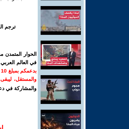
ترجم ال
الحوار المتمدن م
في العالم العربي
ب
والمستقل، ليبقى ص
والمشاركة في دع
ا‫