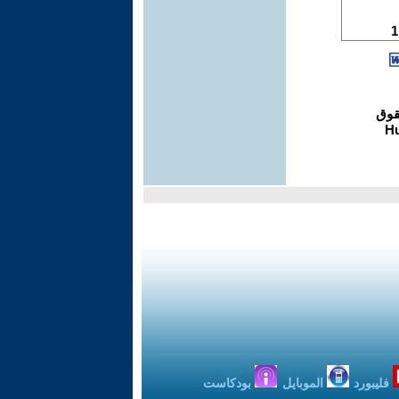
فليبورد
الموبايل
بودكاست