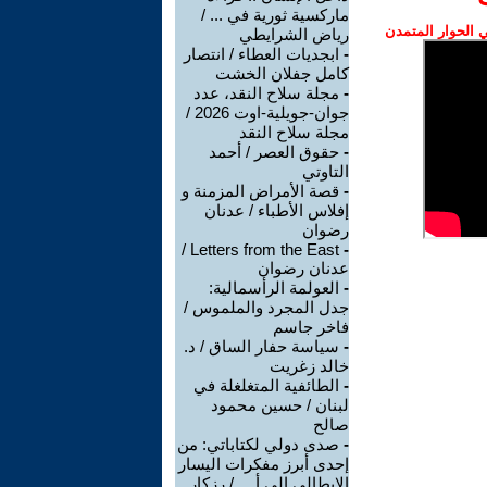
ماركسية ثورية في ... /
الحوار المتمدن
رياض الشرايطي
-
ابجديات العطاء / انتصار
كامل جفلان الخشت
-
مجلة سلاح النقد، عدد
جوان-جويلية-اوت 2026 /
مجلة سلاح النقد
-
حقوق العصر / أحمد
التاوتي
-
قصة الأمراض المزمنة و
إفلاس الأطباء / عدنان
رضوان
Letters from the East /
-
عدنان رضوان
-
العولمة الرأسمالية:
جدل المجرد والملموس /
فاخر جاسم
-
سياسة حفار الساق / د.
خالد زغريت
-
الطائفية المتغلغلة في
لبنان / حسين محمود
صالح
-
صدى دولي لكتاباتي: من
إحدى أبرز مفكرات اليسار
الإيطالي إلى أ ... / رزكار