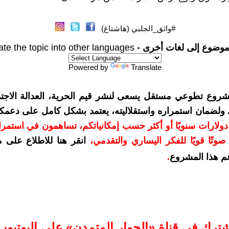
#واثق_الجلبي (هاشتاغ)
موضوع إلى لغات أخرى -
ate the topic into other languages
Powered by
Translate
شروع تطوعي مستقل يسعى لنشر قيم الحرية، العدالة الاجتم
. ولضمان استمراره واستقلاليته، يعتمد بشكل كامل على دعمك
دعمكم بمبلغ 10 دولارات سنويًا أو أكثر حسب إمكانياتكم، تساهمون في استم
وتًا قويًا للفكر اليساري والتقدمي
،
انقر هنا للاطلاع على 
م هذا المشروع
.
شترك في قناة «الحوار المتمدن» على اليوتيوب