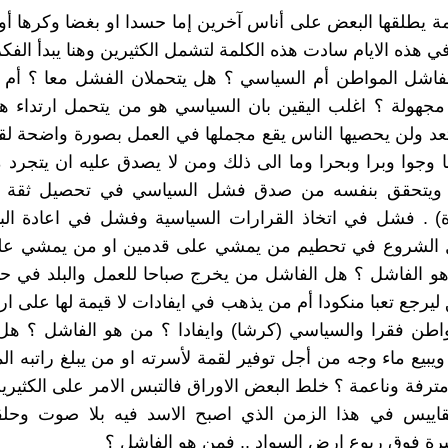
ة يطلقها البعض على أناس آخرين إما حسدا او بغضا وكرها 
 هذه الايام سادت هذه الكلمة لتشمل الكثيرين وهنا يبدأ الفكر
لفاشل المواطن أم السياسي ؟ هل يتحملان الفشل معا ؟ أم 
جهولة ؟ اغلب اليقين بان السياسي هو من يتحمل ارتداء ه
تعد ولن يحصيها الناس يقع مجملها في العمل بصورة واضحة لق
 وجوا وبرا وبحرا وما الى ذلك ومن لا يصدق عليه ان يتجرد م
ويتحقق بنفسه من صدق فشل السياسي في تحصيل ثقة ال
 . فشل في اتخاذ القرارات السياسية وفشل في اعادة البنى
 الشروع في تحطيم من يمشي على قدمين او من يمشي على 
هو الفاشل ؟ هل الفاشل من يخرج صباحا للعمل والبلد في ح
ليرجع تعبا منكودا أم من يذهب في ايفادات لا قيمة لها على 
واطن فقرا والسياسي (كرشا) وايفادا ؟ من هو الفاشل ؟ هل
يبيع ماء وجه من أجل توفير لقمة لأسرته او من يبلغ راتبه الم
رفة وناعمة ؟ خلط البعض الاوراق فالتبس الامر على الكثي
اييس في هذا الزمن الذي اصبح الاسد فيه بلا صوت وحل
رة فوق ربوع ارض السواد .. فمن هو الفاشل ؟