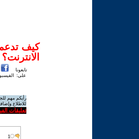
كيف تدعم-
الانترنت؟
تابعونا
على:
الفيسب
رأيكم مهم للج
للاطلاع وإضافة
تعليقات الف