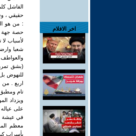
الفاشل كلم
حقيقي ، وفي
: من هو ا
اخر الافلام
حصة جهة م
لأسباب لا 
شعبا وارضا
والعواطف 
(بشق تمرة)
للنهوض بل
اربع . من 
تام ومطبق 
ويزداد الم
على عياله و
في عيشة مت
معظم المق
بأسراب كبي