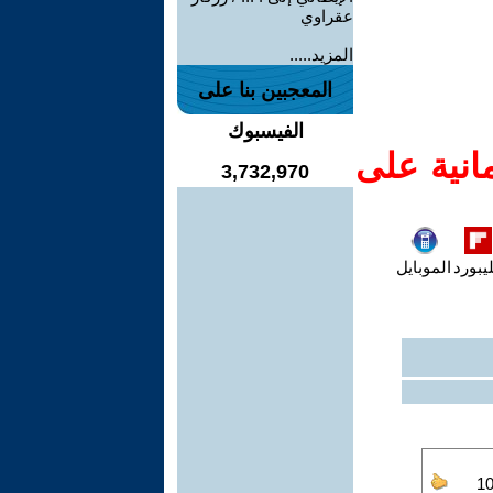
عقراوي
المزيد.....
المعجبين بنا على
الفيسبوك
انية على
3,732,970
يبورد
الموبايل