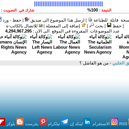
سخة قابلة للطباعة
|
ارسل هذا الموضوع الى صديق
|
حفظ - ورد
|
حفظ
|
بحث
|
إضافة إلى المفضلة
|
للاتصال بالكاتب-ة
عدد الموضوعات المقروءة في الموقع الى الان :
4,294,967,295
ق الجلبي
- من هو الفاشل ؟
RSS
الانستغرام
لينكد إن
تيلكرام
بنترست
بلوكر