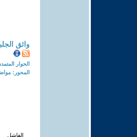
واثق الجلب
الحوار المتمدن-العدد: 6364 - 19
المحور: مواض
الفاشل