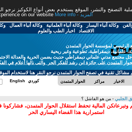
ة التصفح والنشر، الموقع يستخدم بعض أنواع الكوكيز نرجو النق
More info - المزيد
experience on our website
الفن
-
وكالة أنباء اليسار
-
وكالة أنباء العلمانية
-
وكالة أنباء العمال
-
وكا
الاقتصاد
-
اخبار الطب والعلوم
 الرئيسي لمؤسسة الحوار المتمدن
، علمانية، ديمقراطية، تطوعية وغير ربحية
ل مجتمع مدني علماني ديمقراطي حديث يضمن الحرية والعدالة الاجتم
حوار المتمدن على جائزة ابن رشد للفكر الحر والتى نالها أعلام في الفك
م مشاكل تقنية في تصفح الحوار المتمدن نرجو النقر هنا لاستخدام الموقع
كوردي
English
الاخبار
مراكز
الحوار المتمدن
ق الجلبي
- من هو الفاشل ؟
 وتبرعاتكن المالية تحفظ استقلال الحوار المتمدن، فشاركونا 
استمرارية هذا الفضاء اليساري الحر