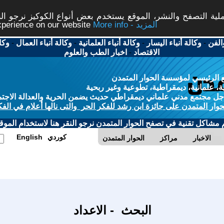
ة التصفح والنشر، الموقع يستخدم بعض أنواع الكوكيز نرجو النق
More info - المزيد
experience on our website
الفن
-
وكالة أنباء اليسار
-
وكالة أنباء العلمانية
-
وكالة أنباء العمال
-
وكا
الاقتصاد
-
اخبار الطب والعلوم
 الرئيسي لمؤسسة الحوار المتمدن
، علمانية، ديمقراطية، تطوعية وغير ربحية
ل مجتمع مدني علماني ديمقراطي حديث يضمن الحرية والعدالة الاجتم
حوار المتمدن على جائزة ابن رشد للفكر الحر والتى نالها أعلام في الفك
م مشاكل تقنية في تصفح الحوار المتمدن نرجو النقر هنا لاستخدام الموقع
كوردي
English
الاخبار
مراكز
الحوار المتمدن
البحث - الاعداد