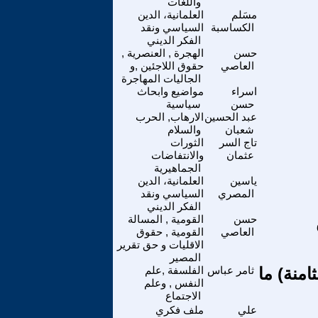
واللغات
مسَلم
العلمانية، الدين
الكساسبة
السياسي ونقد
الفكر الديني
حسن
الهجرة , العنصرية ,
العاصي
حقوق اللاجئين ,و
الجاليات المهاجرة
اسراء
مواضيع وابحاث
حسن
سياسية
عبد الحسين
الارهاب, الحرب
شعبان
والسلام
تاج السر
الثورات
عثمان
والانتفاضات
الجماهيرية
ياسين
العلمانية، الدين
المصري
السياسي ونقد
الفكر الديني
حسن
القومية , المسالة
العاصي
القومية , حقوق
الاقليات و حق تقرير
المصير
امنة) ما
ثامر عباس
الفلسفة ,علم
النفس , وعلم
الاجتماع
علي
ملف فكري