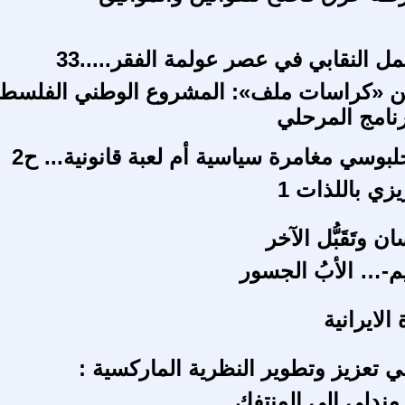
عمل النقابي في عصر عولمة الفقر.....33
دد 57 من «كراسات ملف»: المشروع الوطني الفلسط
رنامج المرحلي
لبوسي مغامرة سياسية أم لعبة قانونية... ح2
يزي باللذات 1
 وتَقَبُّل الآخر
-… الأبُ الجسور
الايرانية
ي تعزيز وتطوير النظرية الماركسية :
دلي الى المنتفك..