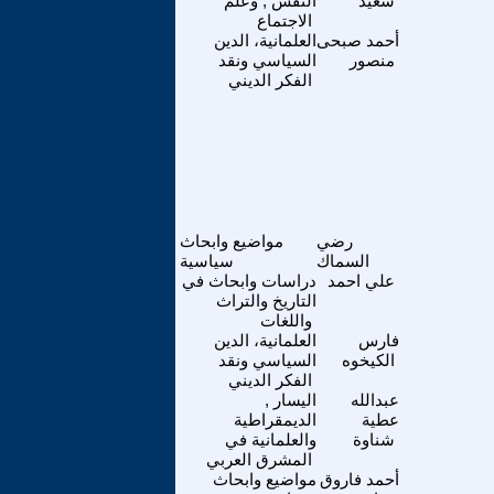
سعيد
النفس , وعلم
الاجتماع
أحمد صبحى
العلمانية، الدين
منصور
السياسي ونقد
الفكر الديني
رضي
مواضيع وابحاث
السماك
سياسية
علي احمد
دراسات وابحاث في
التاريخ والتراث
واللغات
فارس
العلمانية، الدين
الكيخوه
السياسي ونقد
الفكر الديني
عبدالله
اليسار ,
عطية
الديمقراطية
شناوة
والعلمانية في
المشرق العربي
أحمد فاروق
مواضيع وابحاث