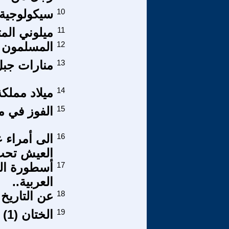
10
سيكولوجية ا
11
ميلوني الم
12
المسلمون في
13
منارات جبل 
14
ميلاد مملك
15
الفوز في 
16
الى أمراء ع
العيش تحت 
17
أسطورة الد
العربية..
18
عن التاريخ
19
الختان (1)