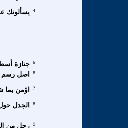
4
يسألونك عن
5
جنازة أسطو
6
اصل رسم ح
7
اؤمن بما ش
8
الجدل حول 
9
رجل من ال