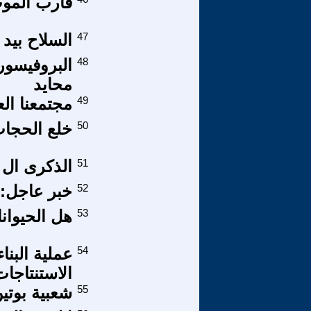
قارب الموت
47
السلاح بيد
48
البروفيسور
محايد
49
مجتمعنا ال
50
خلع الحجا
51
الذكرى ال ٥٢ لرحيل جمال عبد الناص
52
خبر عاجل: 
53
هل الحيوان
54
عملية البن
الاستنتاجات
55
شعبية بوتي