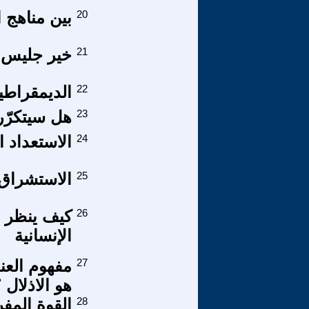
20
بين مناهج العق
21
خير جليس 
22
الديمقراطية
23
هل سيتكرّر 
24
الاستعداد ا
25
الاستشراق 
26
كيف ينظر ا
الإنسانية
27
مفهوم العنف
هو الاذلال 
28
القوة المف