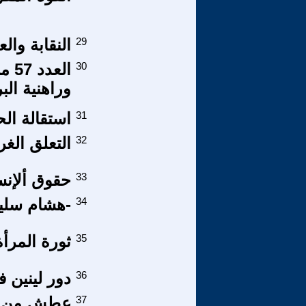
29
النقابة وال
30
الع
وراهنية الب
31
استقالة الح
32
التعلق الغر
33
حقوق ألإنسان
34
-هشام سليم
35
ثورة المرأة 
36
دور لينين ف
37
عطش من من