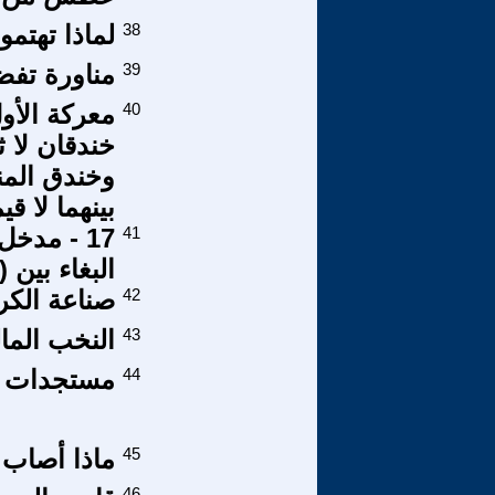
38
لماذا تهتمو
39
مناورة تفضح
40
خندقان لا ث
وخندق المنظ
بينهما لا قيم
41
البغاء بين (
42
صناعة الكراه
43
النخب الما
44
مستجدات ا
45
ماذا أصاب
46