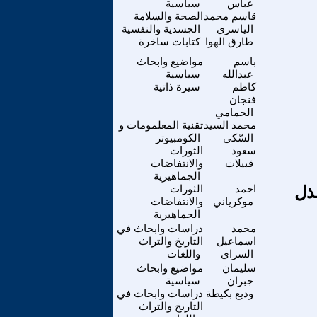
عباس
سياسية
قاسم محمد
الصحة والسلامة
الياسري
الجسدية والنفسية
طارق الهوا
كتابات ساخرة
باسم
مواضيع وابحاث
عبدالله
سياسية
كاظم
سيرة ذاتية
فنجان
الحمامي
محمد السيد
تقنية المعلمومات و
السّكي
الكومبيوتر
سعود
الثورات
قبيلات
والانتفاضات
الجماهيرية
لذل
احمد
الثورات
موكرياني
والانتفاضات
الجماهيرية
محمد
دراسات وابحاث في
اسماعيل
التاريخ والتراث
السراي
واللغات
سليمان
مواضيع وابحاث
جبران
سياسية
وديع بكيطة
دراسات وابحاث في
التاريخ والتراث