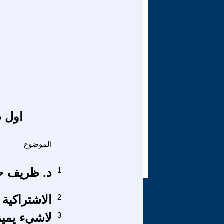
اول ص
الموضوع
1
د. ظريف حس
2
الاشتراكية 
3
لاشيء يميز