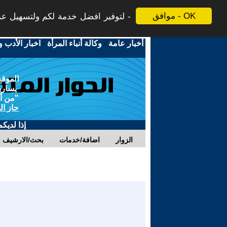
موافق - OK
لتوفير افضل خدمة لكم ولتسهيل عملي
أخبار عامة
-
وكالة أنباء المرأة
-
اخبار الأدب و
الموقع
يسارية
"من أج
حاز ال
إذا لديك
الزوار
اضافة/خدمات
بحث/الارشيف