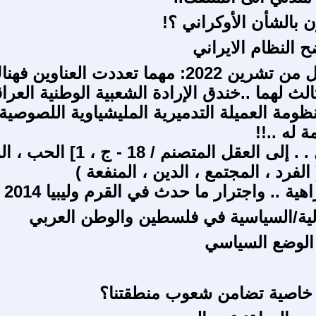
ن بالشأن الأوكراني ؟!
 النظام الايراني
معركة الأول من تشرين 2022: مهما تعددت العناوين فه
الث لهما ..خندق الإرادة الشعبية الوطنية العراق
ومة العميلة التدميرية المليشياوية اللصوصية.
ة له ..!!
17 - مدخل . . إلى العقل المتصنم / 18 - 
 الفرد ، المجتمع ، الدين ، المنفعة )
ية .. واجترار ما حدث في القرم وليبيا 2014
لية/السياسية في فلسطين والوطن العربي
لوضع السياسي
 خاصية تضامن شعوب منطقتنا؟