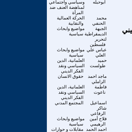
ابوحبله
وسياسي واجتماعي
لمناهضة العنف ضد
المرأة
محمد
الحركة العمالية
الحنفي
والنقابية
يني
الجبهة
مواضيع وابحاث
الديمقراطية
سياسية
لتحرير
فلسطين
عباس علي
مواضيع وابحاث
العلي
سياسية
حميد
العلمانية، الدين
طولست
السياسي ونقد
الفكر الديني
ماجد احمد
حقوق الانسان
الزاملي
فاطمة
العلمانية، الدين
ناعوت
السياسي ونقد
الفكر الديني
اسماعيل
المجتمع المدني
شاكر
الرفاعي
فلاح أمين
مواضيع وابحاث
الرهيمي
سياسية
احمد الحمد
مقابلات و حوارات