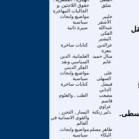
شلق
حقوق اللاجئين ,و
الجاليات المهاجرة
جلبير
مواضيع وابحاث
الأشقر
سياسية
قل
عبدالله
سيرة ذاتية
الفكي
البشير
عزالدين
كتابات ساخرة
معزة
منال حميد
العلمانية، الدين
غانم
السياسي ونقد
الفكر الديني
على
مواضيع وابحاث
السهلى
سياسية
فيصل
كتابات ساخرة
الدابي
مصعب
الطب , والعلوم
قاسم
عزاوي
وسطى.
دلير زنكنة
اليسار , التحرر ,
والقوى الانسانية في
العالم
طاهر مسلم
مواضيع وابحاث
البكاء
سياسية