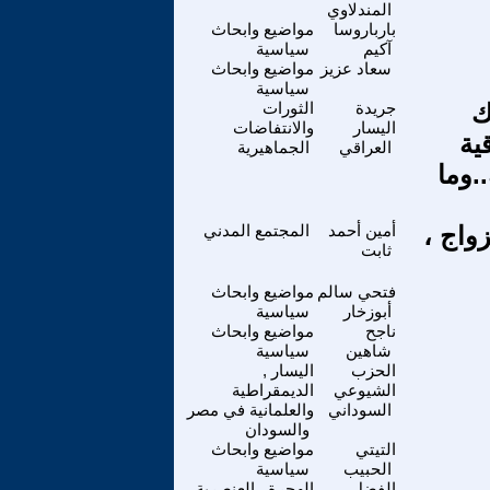
المندلاوي
بارباروسا
مواضيع وابحاث
آكيم
سياسية
سعاد عزيز
مواضيع وابحاث
سياسية
ناك
جريدة
الثورات
اليسار
والانتفاضات
ية
العراقي
الجماهيرية
.وما
ج ، 1] الحب ، الزواج ،
أمين أحمد
المجتمع المدني
ثابت
فتحي سالم
مواضيع وابحاث
أبوزخار
سياسية
ناجح
مواضيع وابحاث
شاهين
سياسية
الحزب
اليسار ,
الشيوعي
الديمقراطية
السوداني
والعلمانية في مصر
والسودان
التيتي
مواضيع وابحاث
الحبيب
سياسية
الفضل
الهجرة , العنصرية ,