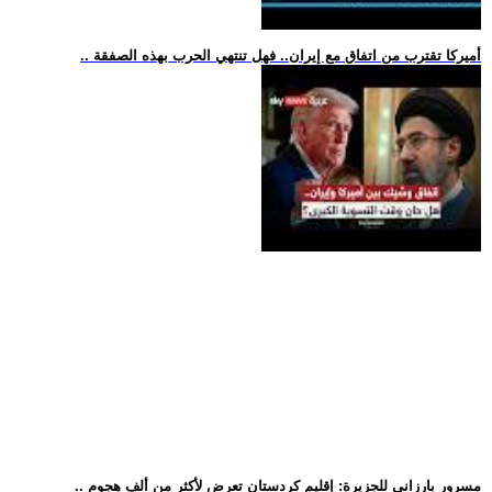
.. أميركا تقترب من اتفاق مع إيران.. فهل تنتهي الحرب بهذه الصفقة
.. مسرور بارزاني للجزيرة: إقليم كردستان تعرض لأكثر من ألف هجوم