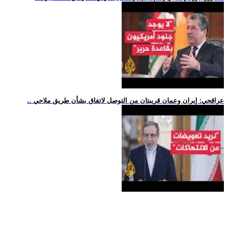
.. عراقجي: إيران وعمان قريبتان من التوصل لاتفاق بشأن طريق ملاحي