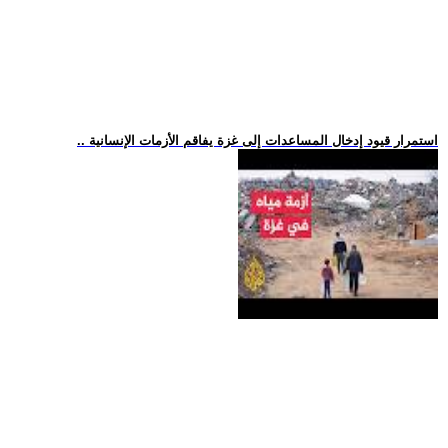
.. استمرار قيود إدخال المساعدات إلى غزة يفاقم الأزمات الإنسانية