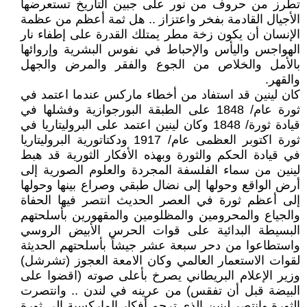
تطرز من حروف من نور على جبين التاريخ تستعرضها
الأجيال القادمة بفخر واعتزاز .. هل ثمة أعظم من عظمة
الإنسان أن يكون زخة مطر يمتلك القدرة على إطفاء نار
الهواجس واليأس والإحباط في نفوس البشرية وإروائها
بالأمل والخلاص من الجوع والفقر والمرض والجهل
والقهر.
كان لينين قد استفاد من أخطاء ماركس عندما اعتمد في
ثورة عام/ 1848 على الطبقة البورجوازية وفشلها في
قيادة ثورة/ 1848 وكان لينين اعتمد على البروليتاريا في
ثورة اكتوبر العظمى عام/ 1917 ودكتاتورية البروليتاريا
في قيادة الحكم والثورة وبهذه الأفكار الثورية قد هبط
لينين من سماء الفلسفة المجردة والعلوم الصورية إلى
أرض الواقع وحولها إلى نضال طبقي وصراع بينها وحولها
إلى أعظم ثورة في العصر الحديث انتصر فيها الحفاة
والجياع والمحرومين والمظلومين والمقهورين بأسلحتهم
البسيطة البدائية على قوات الحرس الأبيض الروسي
واستطاعوا من دحر سبعة عشر جيشاً بأسلحتهم الحديثة
لقوات الاستعمار العالمي وكان الامعة العجوز (تشرشل)
وزير الإعلام البريطاني يصرخ بأعلى صوته (اقضوا على
البيضة قبل أن تفقس) من عرينه في لندن .. وانتصرت
الثورة وانتصر لينين الذي ترجم أفكار الماركسية إلى ثورة