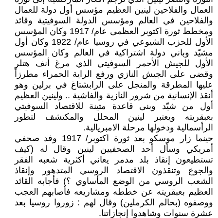
العمال والفلاحين لينين العظيم مؤسس أول دولة للعمال
والفلاحين في العالم ومؤسس الدولة السوفيتية وقائد
ومخطط ثورة اكتوبر العظمى عام/ 1917 وكان المؤسس
الأول للحزب الشيوعي في روسيا عام/ 1922 وكان أول
مشيّد وباني دولة اشتراكية في العالم وكان المؤسس
الأول للجيش الأحمر السوفيتي الذي مرغ أنف هتلر
وقضى على الجيش النازي ورفع الراية الحمراء مطرزاً
عليها المطرقة والمنجل على الرابشتاغ في برلين وهو
أنقذ الإنسانية من شرور النازية والفاشية .. ولينين العظيم
أول من شيّد وبنى قاعدة متينة للاقتصاد السوفيتي
بعبقريته ويعتبر لينين المحلل والمكتشف لتطور
الرأسمالية ودخولها مرحلة الامبريالية.
حينما زار موسكو بعد ثورة اكتوبر/ 1917 وفد صحفي
أمريكي وسأل أحد الصحفيين لينين وقال له (كيف
تستطيعون إنقاذ بلد مدمر يعاني أكثرية شعبه الفقر
والجوع وتنقذون الاقتصاد الروسي المتدهور وإنقاذ
الشعب الروسي من الوضع المأساوي ؟) فأجابه القائد
العظيم بعبقريته عن خططه ومشاريعه فأصابهم العجب
ووصفوه (بحالم الكرملين) وقال لهم : زوروا روسيا بعد
عشرة سنوات وشاهدوا إنجازاتنا.