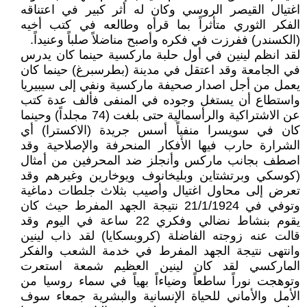
اغتيال القيصر الروسي وكان له أثر كبير في اعتناقه
الفكر الثوري متأثراً بما قرأه وطالعه في كتب أخيه
(الكسندر) ففرزت في فكره وأصبح مناضلاً صلباً وعنيداً.
لقد انظم لينين في أول حلبة ماركسية حينما كان يدرس
في الجامعة وقد اعتقل في مدينة (بطرسبرغ) حينما كان
يعمل من أجل اصدار صحيفة ماركسية ونفي إلى سيبيريا
واستطاع أن يستغل وجوده في المنفى فألف عدة كتب
عن الاشتراكية والرأسمالية حتى بلغت (74 مجلداً) وحينما
كان في سويسرا منفياً أسس جريدة (الاكسترا) أي
الشرارة حارب فيها الأفكار المنحرفة والإصلاحية وقد
اصطف بجانب ماركس وأنجلز ضد المحرفين من أمثال
(كوسكي وبرتشتاين وبليخانوف ويوخارين وغيرهم وقد
تعرض إلى محاول اغتيال وأصيب بثلاث جلطات دماغية
وتوفي في 21/1/1924 نتيجة الجهد المفرط حيث كان
يقوم بنشاط نضالي وفكري 22 ساعة في اليوم وقد
قالت عنه زوجته الفاضلة (كروبسكايا) لقد ذاب لينين
وانتهى نتيجة الجهد المفرط في خدمة الشعب والفكر
الماركسي لقد كان لينين العظيم شمعة استعرت
وتوهجت نوراً ساطعاً وضياءاً بهياً في سماء روسيا من
الأمل والأماني للحياة الإنسانية والبشرية جمعاء سوف