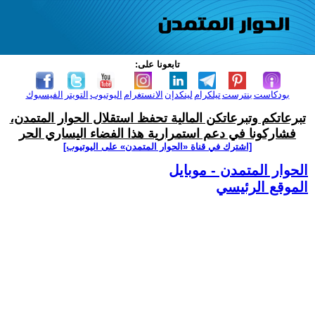
تابعونا على:
بودكاست
بنترست
تيلكرام
لينكدإن
الانستغرام
اليوتيوب
التويتر
الفيسبوك
تبرعاتكم وتبرعاتكن المالية تحفظ استقلال الحوار المتمدن،
فشاركونا في دعم استمرارية هذا الفضاء اليساري الحر
[اشترك في قناة ‫«الحوار المتمدن» على اليوتيوب]
الحوار المتمدن - موبايل
الموقع الرئيسي