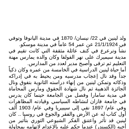
ولد لينين في 22/ نيسان/ 1870 في مدينة اليانوفا وتوفي
في 21/1/1924 عن عمر 54 عاماً في مدينة موسكو.
نشأ وترعرع في كنف عائلة مثقفة التي كانت تقيم في
مدينة سيميرك على نهر الفولفا وكان والده يمارس مهنة
التعليم ثم ترقى وأصبح مدير لعدد من المدارس.
أما حياة لينين الدراسية في الخامسة من عمره وكان ذكياً
جداً وقد نال إعجاب مدرسيه ومن يحيط به في إدراكه
وذكائه وتمكن لينين من إنهاء دراسته الثانوية بتفوق ونال
الجائزة الذهبية ثم نال شهادة الحقوق ومارس المحاماة
في مدية سامارا وفصل من الجامعة حينما كان يدرس
في جامعة فازان لنشاطه السياسي وقيادته المظاهرات
وفي عام/ 1897 نفي إلى سيبيريا وفي عام/ 1903 ألف
أول كتاب له عن الأرض والفقر والجوع في روسيا .. كان
لينين قد تأثر واعتنق الفكر الشيوعي الثوري بتأثير من
أخيه (الكسندر) عندما حكم عليه بالإعدام لاتهامه بمحاولة