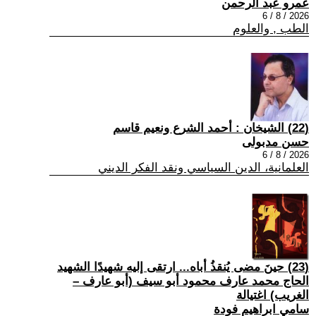
عمرو عبد الرحمن
2026 / 8 / 6
الطب , والعلوم
(22) الشيخان : أحمد الشرع ونعيم قاسم
حسن مدبولى
2026 / 8 / 6
العلمانية، الدين السياسي ونقد الفكر الديني
(23) حينَ مضى يُنقذُ أباه... ارتقى إليه شهيدًا الشهيد
الحاج محمد عارف محمود أبو سيف (أبو عارف –
الغريب) اغتيالة
سامي ابراهيم فودة