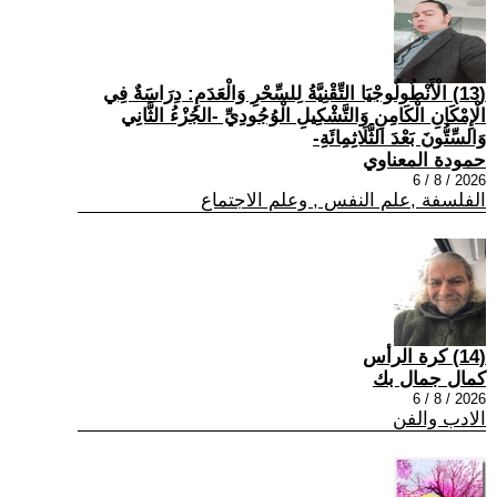
(13) الْأَنْطُولُوجْيَا التِّقْنِيَّةُ لِلسِّحْرِ وَالْعَدَمِ: دِرَاسَةٌ فِي
الْإِمْكَانِ الْكَامِنِ وَالتَّشْكِيلِ الْوُجُودِيِّ -الجُزْءُ الثَّانِي
وَالسِّتُّونَ بَعْدَ الثَّلَاثِمِائَةِ-
حمودة المعناوي
2026 / 8 / 6
الفلسفة ,علم النفس , وعلم الاجتماع
(14) كرة الرأس
كمال جمال بك
2026 / 8 / 6
الادب والفن