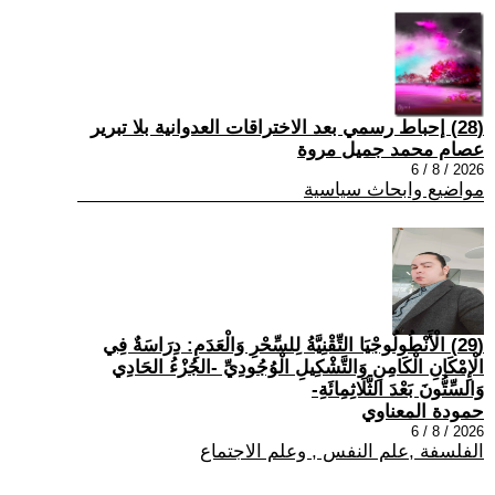
(28) إحباط رسمي بعد الاختراقات العدوانية بلا تبرير
عصام محمد جميل مروة
2026 / 8 / 6
مواضيع وابحاث سياسية
(29) الْأَنْطُولُوجْيَا التِّقْنِيَّةُ لِلسِّحْرِ وَالْعَدَمِ: دِرَاسَةٌ فِي
الْإِمْكَانِ الْكَامِنِ وَالتَّشْكِيلِ الْوُجُودِيِّ -الجُزْءُ الحَادِي
وَالسِّتُّونَ بَعْدَ الثَّلَاثِمِائَةِ-
حمودة المعناوي
2026 / 8 / 6
الفلسفة ,علم النفس , وعلم الاجتماع