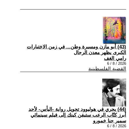
(43) أبو مازن ومسيرة وطن... في زمن الاختبارات
الكبرى يظهر معدن الرجال
رامي الغف
2026 / 8 / 6
القضية الفلسطينية
(44) يجري في هوليوود تحويل رواية -اليأس- لأحد
أبرز كتّاب الرعب ستيفن كينك إلى فيلم سينمائي
سمير حنا خمورو
2026 / 8 / 6