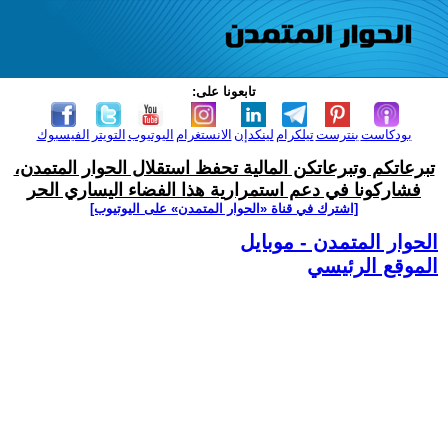
تابعونا على:
بودكاست
بنترست
تيلكرام
لينكدإن
الانستغرام
اليوتيوب
التويتر
الفيسبوك
تبرعاتكم وتبرعاتكن المالية تحفظ استقلال الحوار المتمدن،
فشاركونا في دعم استمرارية هذا الفضاء اليساري الحر
[اشترك في قناة ‫«الحوار المتمدن» على اليوتيوب]
الحوار المتمدن - موبايل
الموقع الرئيسي