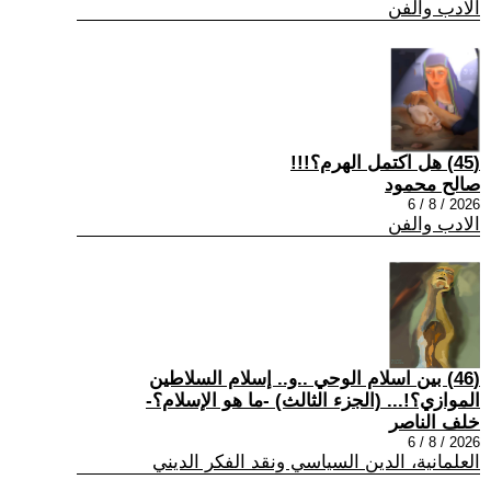
الادب والفن
(45) هل اكتمل الهرم؟!!!
صالح محمود
2026 / 8 / 6
الادب والفن
(46) بين اسلام الوحي ..و.. إسلام السلاطين
الموازي؟!... (الجزء الثالث) -ما هو الإسلام؟-
خلف الناصر
2026 / 8 / 6
العلمانية، الدين السياسي ونقد الفكر الديني