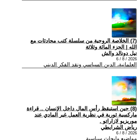
(7) الخلاصة الروحية من سلسلة كتب محادثات مع
الله | الجزء المائة وثلاثة
نيل دونالد والش
2026 / 8 / 6
العلمانية، الدين السياسي ونقد الفكر الديني
(8) حين استيقظ رأس المال داخل الإنسان .. قراءة
ماركسية ثورية في نظرية العمل غير المادي عند
موريزيو لازاراتو .
رياض الشرايطي
2026 / 8 / 6
مواضيع وابحاث سياسية