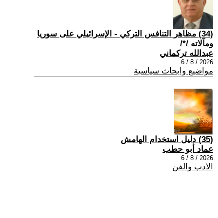
(34) مظاهر التنافس التركي - الإسرائيلي على سوريا
ومآلاته /*/
عبدالله تركماني
2026 / 8 / 6
مواضيع وابحاث سياسية
(35) دليل استخدام الهامش
عماد أبو حطب
2026 / 8 / 6
الادب والفن