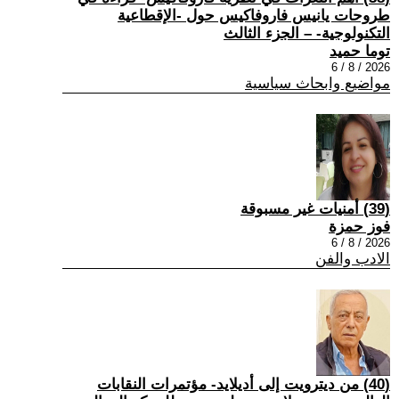
طروحات يانيس فاروفاكيس حول -الإقطاعية
التكنولوجية- – الجزء الثالث
توما حميد
2026 / 8 / 6
مواضيع وابحاث سياسية
(39) أمنيات غير مسبوقة
فوز حمزة
2026 / 8 / 6
الادب والفن
(40) من ديترويت إلى أديلايد- مؤتمرات النقابات