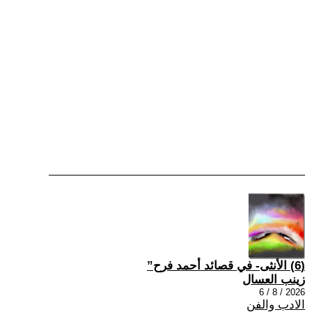
(6) الأنثى- في قصائد أحمد فرح”
زينب العسال
2026 / 8 / 6
الادب والفن