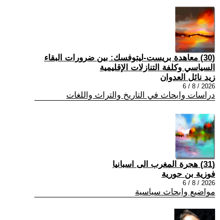
(30) معاهدة بريست-ليتوفسك: بين ضرورات البقاء
السياسي وكلفة التنازلات الإقليمية
زيد نائل العدوان
2026 / 8 / 6
دراسات وابحاث في التاريخ والتراث واللغات
(31) هجرة المغرب الى اسبانيا
فوزية بن حورية
2026 / 8 / 6
مواضيع وابحاث سياسية