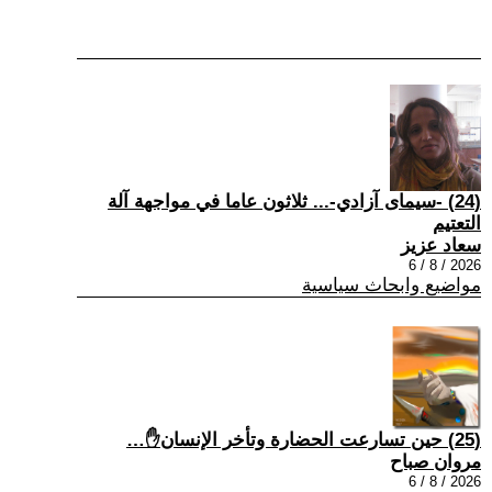
(24) -سيمای آزادي-... ثلاثون عاما في مواجهة آلة
التعتيم
سعاد عزيز
2026 / 8 / 6
مواضيع وابحاث سياسية
(25) حين تسارعت الحضارة وتأخر الإنسان✋…
مروان صباح
2026 / 8 / 6