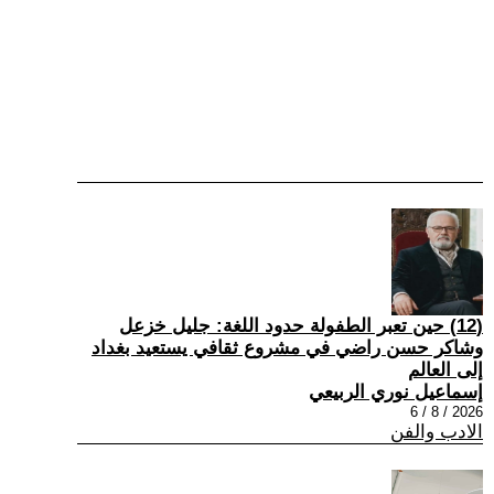
(12) حين تعبر الطفولة حدود اللغة: جليل خزعل
وشاكر حسن راضي في مشروع ثقافي يستعيد بغداد
إلى العالم
إسماعيل نوري الربيعي
2026 / 8 / 6
الادب والفن