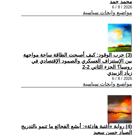
محمد حمد
2026 / 8 / 6
مواضيع وابحاث سياسية
(3) حرب الوقود: كيف أصبحت الطاقة ساحة مواجهة
بين الإستنزاف العسكري والصمود الإقتصادي في
روسيا؟ الجزء الثاني 2-2
زياد الزبيدي
2026 / 8 / 6
مواضيع وابحاث سياسية
(4) رواية «أغنية هادئة»: أبشع الفجائع ما تنمو بالتدريج
الصياد حسن سعيد