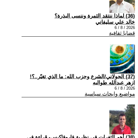
(36) لماذا ننتقد الثمرة وننسى البذرة؟
خالد علي سليفاني
2026 / 8 / 6
قضايا ثقافية
(37) الجولاني/الشرع وحزب الله: ما الذي تغيّر..؟!
ازهر عبدالله طوالبه
2026 / 8 / 6
مواضيع وابحاث سياسية
(38) أهم الثغرات في نظرية فاروفاكيس- قراءة في